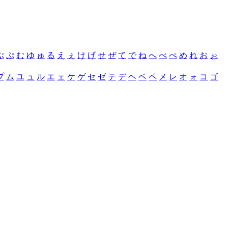
ぶ
ぷ
む
ゆ
ゅ
る
え
ぇ
け
げ
せ
ぜ
て
で
ね
へ
べ
ぺ
め
れ
お
ぉ
プ
ム
ユ
ュ
ル
エ
ェ
ケ
ゲ
セ
ゼ
テ
デ
ヘ
ベ
ペ
メ
レ
オ
ォ
コ
ゴ