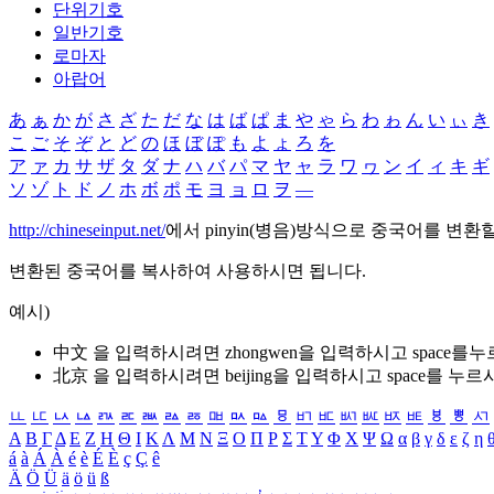
단위기호
일반기호
로마자
아랍어
あ
ぁ
か
が
さ
ざ
た
だ
な
は
ば
ぱ
ま
や
ゃ
ら
わ
ゎ
ん
い
ぃ
き
こ
ご
そ
ぞ
と
ど
の
ほ
ぼ
ぽ
も
よ
ょ
ろ
を
ア
ァ
カ
サ
ザ
タ
ダ
ナ
ハ
バ
パ
マ
ヤ
ャ
ラ
ワ
ヮ
ン
イ
ィ
キ
ギ
ソ
ゾ
ト
ド
ノ
ホ
ボ
ポ
モ
ヨ
ョ
ロ
ヲ
―
http://chineseinput.net/
에서 pinyin(병음)방식으로 중국어를 변환
변환된 중국어를 복사하여 사용하시면 됩니다.
예시)
中文 을 입력하시려면
zhongwen
을 입력하시고 space를
北京 을 입력하시려면
beijing
을 입력하시고 space를 누르
ㅥ
ㅦ
ㅧ
ㅨ
ㅩ
ㅪ
ㅫ
ㅬ
ㅭ
ㅮ
ㅯ
ㅰ
ㅱ
ㅲ
ㅳ
ㅴ
ㅵ
ㅶ
ㅷ
ㅸ
ㅹ
ㅺ
Α
Β
Γ
Δ
Ε
Ζ
Η
Θ
Ι
Κ
Λ
Μ
Ν
Ξ
Ο
Π
Ρ
Σ
Τ
Υ
Φ
Χ
Ψ
Ω
α
β
γ
δ
ε
ζ
η
á
à
Á
À
é
è
É
È
ç
Ç
ê
Ä
Ö
Ü
ä
ö
ü
ß