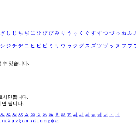
ぎ
し
じ
ち
ぢ
に
ひ
び
ぴ
み
り
う
ぅ
く
ぐ
す
ず
つ
づ
っ
ぬ
ふ
シ
ジ
チ
ヂ
ニ
ヒ
ビ
ピ
ミ
リ
ウ
ゥ
ク
グ
ス
ズ
ツ
ヅ
ッ
ヌ
フ
ブ
할 수 있습니다.
누르시면됩니다.
시면 됩니다.
ㅻ
ㅼ
ㅽ
ㅾ
ㅿ
ㆀ
ㆁ
ㆂ
ㆃ
ㆄ
ㆅ
ㆆ
ㆇ
ㆈ
ㆉ
ㆊ
ㆋ
ㆌ
ㆍ
ㆎ
θ
ι
κ
λ
μ
ν
ξ
ο
π
ρ
σ
τ
υ
φ
χ
ψ
ω