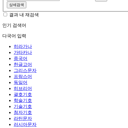
상세검색
결과 내 재검색
인기 검색어
다국어 입력
히라가나
가타카나
중국어
한글고어
그리스문자
프랑스어
독일어
히브리어
괄호기호
학술기호
기술기호
첨자기호
라틴문자
러시아문자