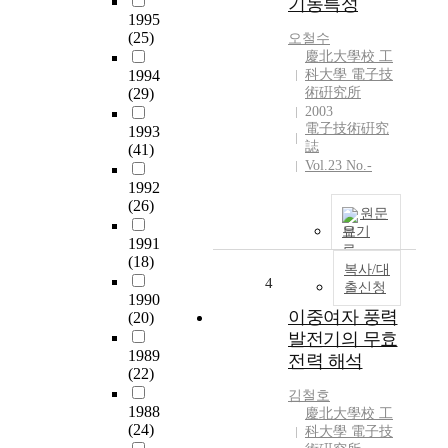
기동특성
s
1995
t
(25)
오철수
r
慶北大學校 工
u
1994
科大學 電子技
(29)
術硏究所
c
2003
t
電子技術硏究
1993
e
誌
(41)
d
Vol.23 No.-
m
1992
u
(26)
l
원문
보기
t
1991
i
(18)
복사/대
-
4
출신청
l
1990
a
이중여자 풍력
(20)
y
발전기의 무효
e
1989
전력 해석
(22)
r
c
김철호
1988
a
慶北大學校 工
(24)
科大學 電子技
b