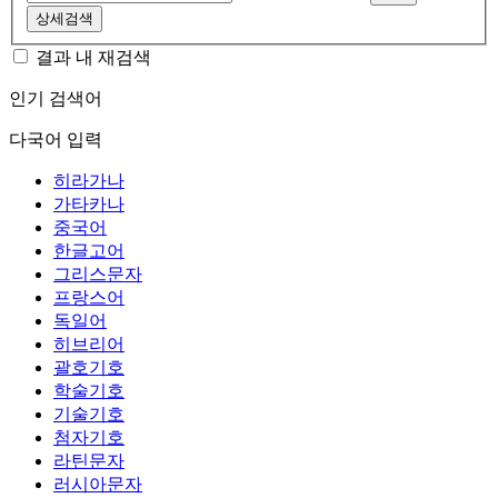
상세검색
결과 내 재검색
인기 검색어
다국어 입력
히라가나
가타카나
중국어
한글고어
그리스문자
프랑스어
독일어
히브리어
괄호기호
학술기호
기술기호
첨자기호
라틴문자
러시아문자