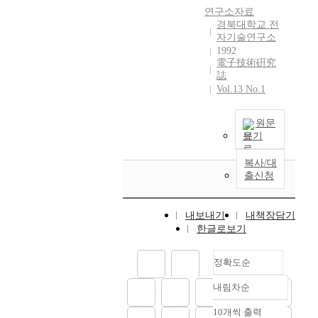
i
연구소자료
-
경북대학교 전
l
자기술연구소
a
1992
y
電子技術硏究
e
誌
r
Vol.13 No.1
H
T
원문
S
보기
c
a
복사/대
b
출신청
l
e
내보내기
내책장담기
s
한글로보기
.
A
n
정확도순
d
내림차순
w
정확도
e
순
10개씩 출력
c
내림차순