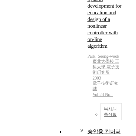
n
development for
v
education and
e
design of a
s
t
nonlinear
i
controller with
g
on-line
a
algorithm
t
e
Park, Seong-wook
d
慶北大學校 工
科大學 電子技
a
術硏究所
t
2003
7
電子技術硏究
7
誌
K
Vol.23 No.-
o
n
복사/대
t
출신청
h
e
1
9
승압용 컨버터
9