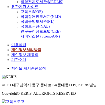
의학전자도서관(MEDLIS)
y
유관기관 사이트
s
교육부(MOE)
i
s
국립장애인도서관(NLD)
u
국립중앙도서관(NL)
s
국회도서관(NAL)
i
연구윤리정보포털(CRE)
n
사이언스온 (ScienceON)
g
b
이용약관
e
개인정보처리방침
a
개인정보 재동의
n
기관소개
m
o
저작물 게시중단요청
d
e
l
41061 대구광역시 동구 동내로 64(동내동1119) KERIS빌딩
.
T
Copyright© KERIS. ALL RIGHTS RESERVED
h
e