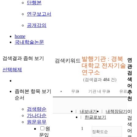
단행본
연구보고서
공개강의
home
국내학술논문
발행기관 : 경북
검색결과 좁혀 보기
연
검색키워드
대학교 전자기술
관
선택해제
연구소
검
색
(검색결과
484
건)
어
좁혀본 항목 보기
무료
기관 내 무료
유료
추
순서
천
검색량순
이
내보내기
내책장담기
가나다순
한글로보기
검
원문유무
색
원
1
어
정확도순
문있