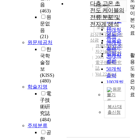
로
다층 고온 초
음
내림차순
많
정확도
전도 케이블의
(463)
이
순
전류 분포 및
10개씩 출력
원
내림차순
본
인기도
문없
전자계 해석
자
순
조회
10개씩
음
료
연도순
김상현
,
김기완
,
오
출력
(21)
상광
제목순
원문제공처
20개씩
경북대학교 전
저자순
한
출력
자기술연구소
발행기
활
국학
30개씩
2001
관순
용
술정
출력
電子技術硏究
도
誌
보
50개씩
Vol.22 No.1
높
(KISS)
출력
(480)
은
100개씩
학술지명
자
출력
원문
電
료
보기
子技
A
術硏
복사/대
p
출신청
究誌
r
(484)
o
주제분류
t
공
o
학