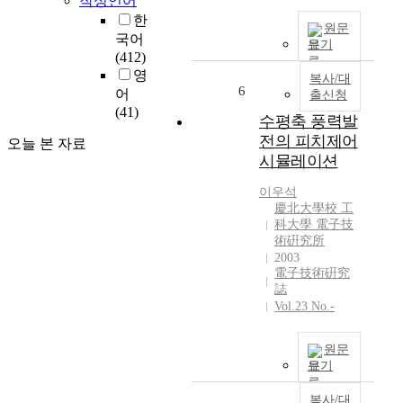
작성언어
s
한
원문
t
국어
보기
e
(412)
d
영
복사/대
.
6
어
출신청
T
(41)
수평축 풍력발
h
전의 피치제어
e
오늘 본 자료
시뮬레이션
A
C
이우석
t
慶北大學校 工
r
科大學 電子技
a
術硏究所
n
2003
s
電子技術硏究
p
誌
o
Vol.23 No.-
r
t
원문
l
보기
o
s
복사/대