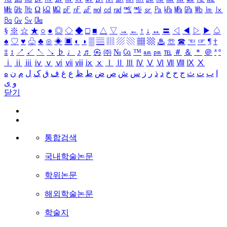
㎒
㎓
㎔
Ω
㏀
㏁
㎊
㎋
㎌
㏖
㏅
㎭
㎮
㎯
㏛
㎩
㎪
㎫
㎬
㏝
㏐
㏓
㏃
㏉
㏜
㏆
§
※
☆
★
○
●
◎
◇
◆
□
■
△
▽
→
←
↑
↓
↔
〓
◁
◀
▷
▶
♤
♠
♡
♥
♧
♣
⊙
◈
▣
◐
◑
▒
▤
▥
▨
▧
▦
▩
♨
☏
☎
☜
☞
¶
†
‡
↕
↗
↙
↖
↘
♭
♩
♪
♬
㉿
㈜
№
㏇
™
㏂
㏘
℡
＃
＆
＊
＠
ª
º
ⅰ
ⅱ
ⅲ
ⅳ
ⅴ
ⅵ
ⅶ
ⅷ
ⅸ
ⅹ
Ⅰ
Ⅱ
Ⅲ
Ⅳ
Ⅴ
Ⅵ
Ⅶ
Ⅷ
Ⅸ
Ⅹ
ا
ب
ت
ث
ج
ح
خ
د
ذ
ر
ز
س
ش
ص
ض
ط
ظ
ع
غ
ف
ق
ک
ل
م
ن
ه
و
ی
닫기
통합검색
국내학술논문
학위논문
해외학술논문
학술지