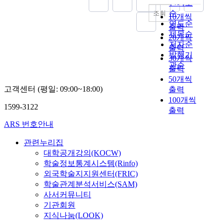
인기도
a
순
조회
10개씩
r
연도순
출력
r
제목순
20개씩
i
저자순
출력
e
발행기
30개씩
d
관순
o
출력
u
50개씩
t
고객센터 (평일: 09:00~18:00)
출력
n
100개씩
1599-3122
u
출력
m
ARS 번호안내
e
r
관련누리집
i
대학공개강의(KOCW)
c
학술정보통계시스템(Rinfo)
a
외국학술지지원센터(FRIC)
l
학술관계분석서비스(SAM)
a
사서커뮤니티
n
기관회원
a
지식나눔(LOOK)
l