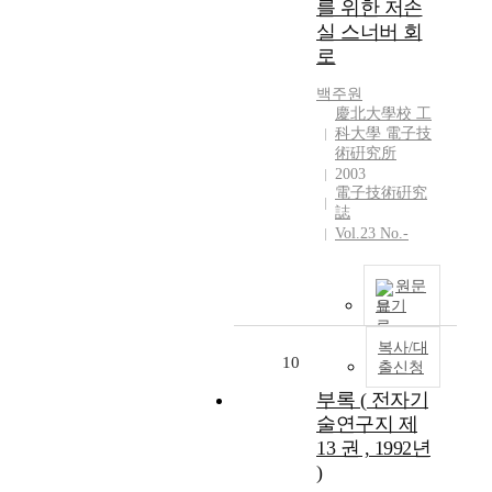
를 위한 저손
f
실 스너버 회
i
로
l
a
백주원
m
慶北大學校 工
e
科大學 電子技
n
術硏究所
t
2003
a
電子技術硏究
r
誌
Vol.23 No.-
y
t
a
원문
p
보기
e
a
복사/대
10
n
출신청
d
부록 ( 전자기
m
술연구지 제
u
13 권 , 1992년
l
)
t