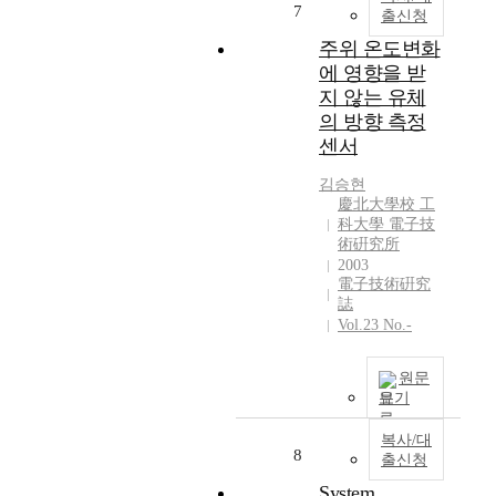
s
7
출신청
e
주위 온도변화
s
에 영향을 받
u
지 않는 유체
n
의 방향 측정
d
e
센서
r
김승현
s
慶北大學校 工
e
科大學 電子技
l
術硏究所
f
2003
f
電子技術硏究
i
誌
e
Vol.23 No.-
l
d
원문
w
보기
e
r
복사/대
e
8
출신청
i
System