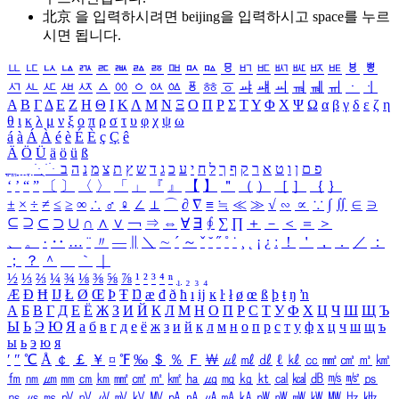
北京 을 입력하시려면
beijing
을 입력하시고 space를 누르
시면 됩니다.
ㅥ
ㅦ
ㅧ
ㅨ
ㅩ
ㅪ
ㅫ
ㅬ
ㅭ
ㅮ
ㅯ
ㅰ
ㅱ
ㅲ
ㅳ
ㅴ
ㅵ
ㅶ
ㅷ
ㅸ
ㅹ
ㅺ
ㅻ
ㅼ
ㅽ
ㅾ
ㅿ
ㆀ
ㆁ
ㆂ
ㆃ
ㆄ
ㆅ
ㆆ
ㆇ
ㆈ
ㆉ
ㆊ
ㆋ
ㆌ
ㆍ
ㆎ
Α
Β
Γ
Δ
Ε
Ζ
Η
Θ
Ι
Κ
Λ
Μ
Ν
Ξ
Ο
Π
Ρ
Σ
Τ
Υ
Φ
Χ
Ψ
Ω
α
β
γ
δ
ε
ζ
η
θ
ι
κ
λ
μ
ν
ξ
ο
π
ρ
σ
τ
υ
φ
χ
ψ
ω
á
à
Á
À
é
è
É
È
ç
Ç
ê
Ä
Ö
Ü
ä
ö
ü
ß
ְ
ֳ
ֲ
ֱ
ָ
ַ
ֵ
ֶ
ִ
ֹ
ּ
ֻ
ׂ
ׁ
ּ
ב
ה
נ
מ
צ
ת
ץ
ש
ד
ג
כ
ע
י
ח
ל
ך
ף
ק
ר
א
ט
ו
ן
ם
פ
‘
’
“
”
〔
〕
〈
〉
「
」
『
』
【
】
＂
（
）
［
］
｛
｝
±
×
÷
≠
≤
≥
∞
∴
♂
♀
∠
⊥
⌒
∂
∇
≡
≒
≪
≫
√
∽
∝
∵
∫
∬
∈
∋
⊆
⊇
⊂
⊃
∪
∩
∧
∨
￢
⇒
⇔
∀
∃
∮
∑
∏
＋
－
＜
＝
＞
、
。
·
‥
…
¨
〃
―
∥
＼
∼
´
～
ˇ
˘
˝
˚
˙
¸
˛
¡
¿
ː
！
＇
，
．
／
：
；
？
＾
＿
｀
｜
½
⅓
⅔
¼
¾
⅛
⅜
⅝
⅞
¹
²
³
⁴
ⁿ
₁
₂
₃
₄
Æ
Ð
Ħ
Ĳ
Ł
Ø
Œ
Þ
Ŧ
Ŋ
æ
đ
ð
ħ
ı
ĳ
ĸ
ŀ
ł
ø
œ
ß
þ
ŧ
ŋ
ŉ
А
Б
В
Г
Д
Е
Ё
Ж
З
И
Й
К
Л
М
Н
О
П
Р
С
Т
У
Ф
Х
Ц
Ч
Ш
Щ
Ъ
Ы
Ь
Э
Ю
Я
а
б
в
г
д
е
ё
ж
з
и
й
к
л
м
н
о
п
р
с
т
у
ф
х
ц
ч
ш
щ
ъ
ы
ь
э
ю
я
′
″
℃
Å
￠
￡
￥
¤
℉
‰
＄
％
Ｆ
￦
㎕
㎖
㎗
ℓ
㎘
㏄
㎣
㎤
㎥
㎦
㎙
㎚
㎛
㎜
㎝
㎞
㎟
㎠
㎡
㎢
㏊
㎍
㎎
㎏
㏏
㎈
㎉
㏈
㎧
㎨
㎰
㎱
㎲
㎳
㎴
㎵
㎶
㎷
㎸
㎹
㎀
㎁
㎂
㎃
㎄
㎺
㎻
㎽
㎾
㎿
㎐
㎑