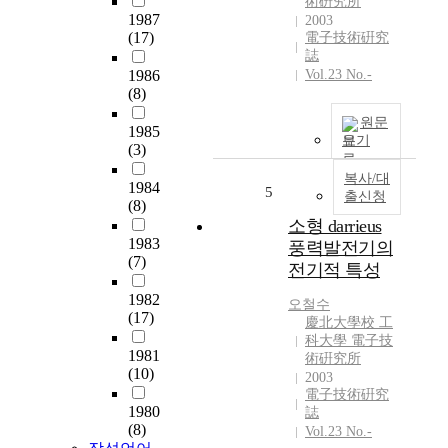
術硏究所
l
1987
2003
e
(17)
電子技術硏究
u
誌
s
1986
Vol.23 No.-
i
(8)
n
원문
g
1985
보기
B
(3)
i
복사/대
-
1984
5
출신청
(8)
2
소형 darrieus
2
1983
2
풍력발전기의
(7)
3
전기적 특성
t
1982
오철수
a
(17)
慶北大學校 工
p
科大學 電子技
e
1981
術硏究所
a
(10)
2003
n
電子技術硏究
d
1980
誌
t
(8)
Vol.23 No.-
e