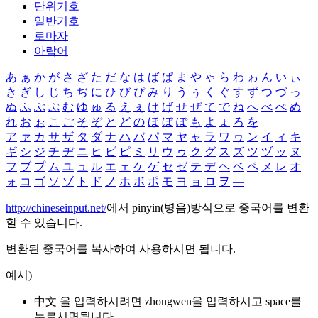
단위기호
일반기호
로마자
아랍어
あ
ぁ
か
が
さ
ざ
た
だ
な
は
ば
ぱ
ま
や
ゃ
ら
わ
ゎ
ん
い
ぃ
き
ぎ
し
じ
ち
ぢ
に
ひ
び
ぴ
み
り
う
ぅ
く
ぐ
す
ず
つ
づ
っ
ぬ
ふ
ぶ
ぷ
む
ゆ
ゅ
る
え
ぇ
け
げ
せ
ぜ
て
で
ね
へ
べ
ぺ
め
れ
お
ぉ
こ
ご
そ
ぞ
と
ど
の
ほ
ぼ
ぽ
も
よ
ょ
ろ
を
ア
ァ
カ
サ
ザ
タ
ダ
ナ
ハ
バ
パ
マ
ヤ
ャ
ラ
ワ
ヮ
ン
イ
ィ
キ
ギ
シ
ジ
チ
ヂ
ニ
ヒ
ビ
ピ
ミ
リ
ウ
ゥ
ク
グ
ス
ズ
ツ
ヅ
ッ
ヌ
フ
ブ
プ
ム
ユ
ュ
ル
エ
ェ
ケ
ゲ
セ
ゼ
テ
デ
ヘ
ベ
ペ
メ
レ
オ
ォ
コ
ゴ
ソ
ゾ
ト
ド
ノ
ホ
ボ
ポ
モ
ヨ
ョ
ロ
ヲ
―
http://chineseinput.net/
에서 pinyin(병음)방식으로 중국어를 변환
할 수 있습니다.
변환된 중국어를 복사하여 사용하시면 됩니다.
예시)
中文 을 입력하시려면
zhongwen
을 입력하시고 space를
누르시면됩니다.