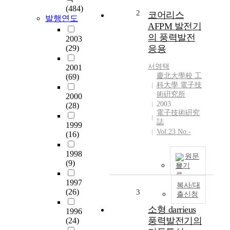
t
(484)
y
2
코어리스
발행연도
p
AFPM 발전기
e
의 풍력발전
2003
H
(29)
응용
T
S
서영택
2001
c
慶北大學校 工
(69)
a
科大學 電子技
b
術硏究所
2000
l
2003
(28)
電子技術硏究
e
誌
h
1999
Vol.23 No.-
(16)
a
v
1998
e
원문
(9)
b
보기
e
1997
복사/대
e
(26)
3
출신청
n
c
소형 darrieus
1996
o
풍력발전기의
(24)
n