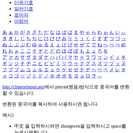
단위기호
일반기호
로마자
아랍어
あ
ぁ
か
が
さ
ざ
た
だ
な
は
ば
ぱ
ま
や
ゃ
ら
わ
ゎ
ん
い
ぃ
き
ぎ
し
じ
ち
ぢ
に
ひ
び
ぴ
み
り
う
ぅ
く
ぐ
す
ず
つ
づ
っ
ぬ
ふ
ぶ
ぷ
む
ゆ
ゅ
る
え
ぇ
け
げ
せ
ぜ
て
で
ね
へ
べ
ぺ
め
れ
お
ぉ
こ
ご
そ
ぞ
と
ど
の
ほ
ぼ
ぽ
も
よ
ょ
ろ
を
ア
ァ
カ
サ
ザ
タ
ダ
ナ
ハ
バ
パ
マ
ヤ
ャ
ラ
ワ
ヮ
ン
イ
ィ
キ
ギ
シ
ジ
チ
ヂ
ニ
ヒ
ビ
ピ
ミ
リ
ウ
ゥ
ク
グ
ス
ズ
ツ
ヅ
ッ
ヌ
フ
ブ
プ
ム
ユ
ュ
ル
エ
ェ
ケ
ゲ
セ
ゼ
テ
デ
ヘ
ベ
ペ
メ
レ
オ
ォ
コ
ゴ
ソ
ゾ
ト
ド
ノ
ホ
ボ
ポ
モ
ヨ
ョ
ロ
ヲ
―
http://chineseinput.net/
에서 pinyin(병음)방식으로 중국어를 변환
할 수 있습니다.
변환된 중국어를 복사하여 사용하시면 됩니다.
예시)
中文 을 입력하시려면
zhongwen
을 입력하시고 space를
누르시면됩니다.