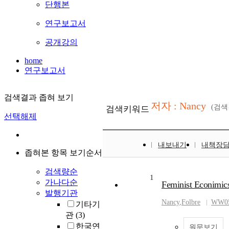
단행본
연구보고서
공개강의
home
연구보고서
검색결과 좁혀 보기
저자 : Nancy
(검
검색키워드
선택해제
내보내기
내책장
좁혀본 항목 보기순서
검색량순
1
가나다순
Feminist Econimic
발행기관
Nancy
,
Folbre
WW0
기타기
관
(3)
한국연
원문보기