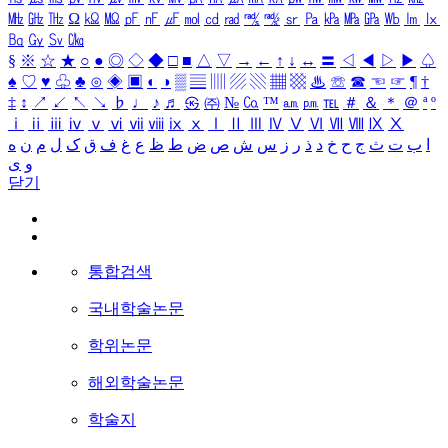
㎒
㎓
㎔
Ω
㏀
㏁
㎊
㎋
㎌
㏖
㏅
㎭
㎮
㎯
㏛
㎩
㎪
㎫
㎬
㏝
㏐
㏓
㏃
㏉
㏜
㏆
§
※
☆
★
○
●
◎
◇
◆
□
■
△
▽
→
←
↑
↓
↔
〓
◁
◀
▷
▶
♤
♠
♡
♥
♧
♣
⊙
◈
▣
◐
◑
▒
▤
▥
▨
▧
▦
▩
♨
☏
☎
☜
☞
¶
†
‡
↕
↗
↙
↖
↘
♭
♩
♪
♬
㉿
㈜
№
㏇
™
㏂
㏘
℡
＃
＆
＊
＠
ª
º
ⅰ
ⅱ
ⅲ
ⅳ
ⅴ
ⅵ
ⅶ
ⅷ
ⅸ
ⅹ
Ⅰ
Ⅱ
Ⅲ
Ⅳ
Ⅴ
Ⅵ
Ⅶ
Ⅷ
Ⅸ
Ⅹ
ا
ب
ت
ث
ج
ح
خ
د
ذ
ر
ز
س
ش
ص
ض
ط
ظ
ع
غ
ف
ق
ک
ل
م
ن
ه
و
ی
닫기
통합검색
국내학술논문
학위논문
해외학술논문
학술지