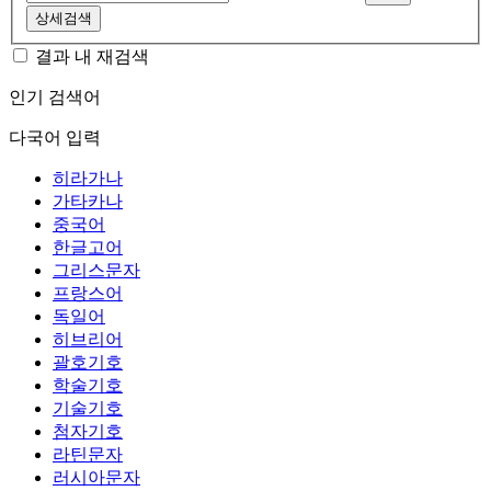
상세검색
결과 내 재검색
인기 검색어
다국어 입력
히라가나
가타카나
중국어
한글고어
그리스문자
프랑스어
독일어
히브리어
괄호기호
학술기호
기술기호
첨자기호
라틴문자
러시아문자