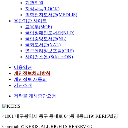
기관회원
지식나눔(LOOK)
의학전자도서관(MEDLIS)
유관기관 사이트
교육부(MOE)
국립장애인도서관(NLD)
국립중앙도서관(NL)
국회도서관(NAL)
연구윤리정보포털(CRE)
사이언스온 (ScienceON)
이용약관
개인정보처리방침
개인정보 재동의
기관소개
저작물 게시중단요청
41061 대구광역시 동구 동내로 64(동내동1119) KERIS빌딩
Copyright© KERIS. ALL RIGHTS RESERVED