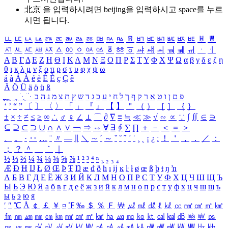
北京 을 입력하시려면
beijing
을 입력하시고 space를 누르
시면 됩니다.
ㅥ
ㅦ
ㅧ
ㅨ
ㅩ
ㅪ
ㅫ
ㅬ
ㅭ
ㅮ
ㅯ
ㅰ
ㅱ
ㅲ
ㅳ
ㅴ
ㅵ
ㅶ
ㅷ
ㅸ
ㅹ
ㅺ
ㅻ
ㅼ
ㅽ
ㅾ
ㅿ
ㆀ
ㆁ
ㆂ
ㆃ
ㆄ
ㆅ
ㆆ
ㆇ
ㆈ
ㆉ
ㆊ
ㆋ
ㆌ
ㆍ
ㆎ
Α
Β
Γ
Δ
Ε
Ζ
Η
Θ
Ι
Κ
Λ
Μ
Ν
Ξ
Ο
Π
Ρ
Σ
Τ
Υ
Φ
Χ
Ψ
Ω
α
β
γ
δ
ε
ζ
η
θ
ι
κ
λ
μ
ν
ξ
ο
π
ρ
σ
τ
υ
φ
χ
ψ
ω
á
à
Á
À
é
è
É
È
ç
Ç
ê
Ä
Ö
Ü
ä
ö
ü
ß
ְ
ֳ
ֲ
ֱ
ָ
ַ
ֵ
ֶ
ִ
ֹ
ּ
ֻ
ׂ
ׁ
ּ
ב
ה
נ
מ
צ
ת
ץ
ש
ד
ג
כ
ע
י
ח
ל
ך
ף
ק
ר
א
ט
ו
ן
ם
פ
‘
’
“
”
〔
〕
〈
〉
「
」
『
』
【
】
＂
（
）
［
］
｛
｝
±
×
÷
≠
≤
≥
∞
∴
♂
♀
∠
⊥
⌒
∂
∇
≡
≒
≪
≫
√
∽
∝
∵
∫
∬
∈
∋
⊆
⊇
⊂
⊃
∪
∩
∧
∨
￢
⇒
⇔
∀
∃
∮
∑
∏
＋
－
＜
＝
＞
、
。
·
‥
…
¨
〃
―
∥
＼
∼
´
～
ˇ
˘
˝
˚
˙
¸
˛
¡
¿
ː
！
＇
，
．
／
：
；
？
＾
＿
｀
｜
½
⅓
⅔
¼
¾
⅛
⅜
⅝
⅞
¹
²
³
⁴
ⁿ
₁
₂
₃
₄
Æ
Ð
Ħ
Ĳ
Ł
Ø
Œ
Þ
Ŧ
Ŋ
æ
đ
ð
ħ
ı
ĳ
ĸ
ŀ
ł
ø
œ
ß
þ
ŧ
ŋ
ŉ
А
Б
В
Г
Д
Е
Ё
Ж
З
И
Й
К
Л
М
Н
О
П
Р
С
Т
У
Ф
Х
Ц
Ч
Ш
Щ
Ъ
Ы
Ь
Э
Ю
Я
а
б
в
г
д
е
ё
ж
з
и
й
к
л
м
н
о
п
р
с
т
у
ф
х
ц
ч
ш
щ
ъ
ы
ь
э
ю
я
′
″
℃
Å
￠
￡
￥
¤
℉
‰
＄
％
Ｆ
￦
㎕
㎖
㎗
ℓ
㎘
㏄
㎣
㎤
㎥
㎦
㎙
㎚
㎛
㎜
㎝
㎞
㎟
㎠
㎡
㎢
㏊
㎍
㎎
㎏
㏏
㎈
㎉
㏈
㎧
㎨
㎰
㎱
㎲
㎳
㎴
㎵
㎶
㎷
㎸
㎹
㎀
㎁
㎂
㎃
㎄
㎺
㎻
㎽
㎾
㎿
㎐
㎑