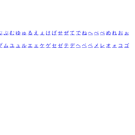
ぶ
ぷ
む
ゆ
ゅ
る
え
ぇ
け
げ
せ
ぜ
て
で
ね
へ
べ
ぺ
め
れ
お
ぉ
プ
ム
ユ
ュ
ル
エ
ェ
ケ
ゲ
セ
ゼ
テ
デ
ヘ
ベ
ペ
メ
レ
オ
ォ
コ
ゴ