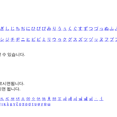
ぎ
し
じ
ち
ぢ
に
ひ
び
ぴ
み
り
う
ぅ
く
ぐ
す
ず
つ
づ
っ
ぬ
ふ
シ
ジ
チ
ヂ
ニ
ヒ
ビ
ピ
ミ
リ
ウ
ゥ
ク
グ
ス
ズ
ツ
ヅ
ッ
ヌ
フ
ブ
할 수 있습니다.
누르시면됩니다.
시면 됩니다.
ㅻ
ㅼ
ㅽ
ㅾ
ㅿ
ㆀ
ㆁ
ㆂ
ㆃ
ㆄ
ㆅ
ㆆ
ㆇ
ㆈ
ㆉ
ㆊ
ㆋ
ㆌ
ㆍ
ㆎ
θ
ι
κ
λ
μ
ν
ξ
ο
π
ρ
σ
τ
υ
φ
χ
ψ
ω