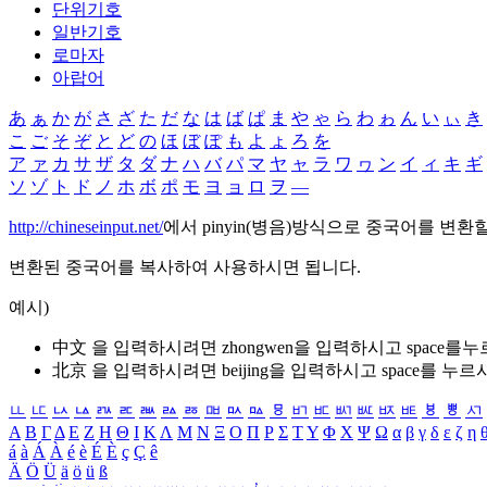
단위기호
일반기호
로마자
아랍어
あ
ぁ
か
が
さ
ざ
た
だ
な
は
ば
ぱ
ま
や
ゃ
ら
わ
ゎ
ん
い
ぃ
き
こ
ご
そ
ぞ
と
ど
の
ほ
ぼ
ぽ
も
よ
ょ
ろ
を
ア
ァ
カ
サ
ザ
タ
ダ
ナ
ハ
バ
パ
マ
ヤ
ャ
ラ
ワ
ヮ
ン
イ
ィ
キ
ギ
ソ
ゾ
ト
ド
ノ
ホ
ボ
ポ
モ
ヨ
ョ
ロ
ヲ
―
http://chineseinput.net/
에서 pinyin(병음)방식으로 중국어를 변환
변환된 중국어를 복사하여 사용하시면 됩니다.
예시)
中文 을 입력하시려면
zhongwen
을 입력하시고 space를
北京 을 입력하시려면
beijing
을 입력하시고 space를 누르
ㅥ
ㅦ
ㅧ
ㅨ
ㅩ
ㅪ
ㅫ
ㅬ
ㅭ
ㅮ
ㅯ
ㅰ
ㅱ
ㅲ
ㅳ
ㅴ
ㅵ
ㅶ
ㅷ
ㅸ
ㅹ
ㅺ
Α
Β
Γ
Δ
Ε
Ζ
Η
Θ
Ι
Κ
Λ
Μ
Ν
Ξ
Ο
Π
Ρ
Σ
Τ
Υ
Φ
Χ
Ψ
Ω
α
β
γ
δ
ε
ζ
η
á
à
Á
À
é
è
É
È
ç
Ç
ê
Ä
Ö
Ü
ä
ö
ü
ß