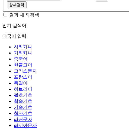
상세검색
결과 내 재검색
인기 검색어
다국어 입력
히라가나
가타카나
중국어
한글고어
그리스문자
프랑스어
독일어
히브리어
괄호기호
학술기호
기술기호
첨자기호
라틴문자
러시아문자