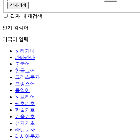
상세검색
결과 내 재검색
인기 검색어
다국어 입력
히라가나
가타카나
중국어
한글고어
그리스문자
프랑스어
독일어
히브리어
괄호기호
학술기호
기술기호
첨자기호
라틴문자
러시아문자