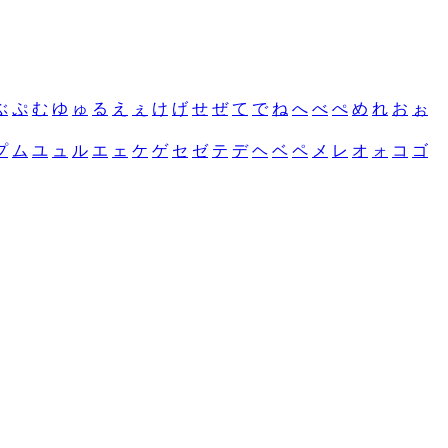
ぶ
ぷ
む
ゆ
ゅ
る
え
ぇ
け
げ
せ
ぜ
て
で
ね
へ
べ
ぺ
め
れ
お
ぉ
プ
ム
ユ
ュ
ル
エ
ェ
ケ
ゲ
セ
ゼ
テ
デ
ヘ
ベ
ペ
メ
レ
オ
ォ
コ
ゴ