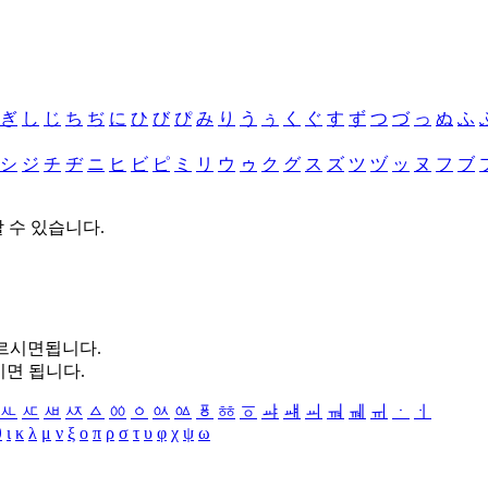
ぎ
し
じ
ち
ぢ
に
ひ
び
ぴ
み
り
う
ぅ
く
ぐ
す
ず
つ
づ
っ
ぬ
ふ
シ
ジ
チ
ヂ
ニ
ヒ
ビ
ピ
ミ
リ
ウ
ゥ
ク
グ
ス
ズ
ツ
ヅ
ッ
ヌ
フ
ブ
할 수 있습니다.
누르시면됩니다.
시면 됩니다.
ㅻ
ㅼ
ㅽ
ㅾ
ㅿ
ㆀ
ㆁ
ㆂ
ㆃ
ㆄ
ㆅ
ㆆ
ㆇ
ㆈ
ㆉ
ㆊ
ㆋ
ㆌ
ㆍ
ㆎ
θ
ι
κ
λ
μ
ν
ξ
ο
π
ρ
σ
τ
υ
φ
χ
ψ
ω