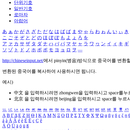
단위기호
일반기호
로마자
아랍어
あ
ぁ
か
が
さ
ざ
た
だ
な
は
ば
ぱ
ま
や
ゃ
ら
わ
ゎ
ん
い
ぃ
き
こ
ご
そ
ぞ
と
ど
の
ほ
ぼ
ぽ
も
よ
ょ
ろ
を
ア
ァ
カ
サ
ザ
タ
ダ
ナ
ハ
バ
パ
マ
ヤ
ャ
ラ
ワ
ヮ
ン
イ
ィ
キ
ギ
ソ
ゾ
ト
ド
ノ
ホ
ボ
ポ
モ
ヨ
ョ
ロ
ヲ
―
http://chineseinput.net/
에서 pinyin(병음)방식으로 중국어를 변환
변환된 중국어를 복사하여 사용하시면 됩니다.
예시)
中文 을 입력하시려면
zhongwen
을 입력하시고 space를
北京 을 입력하시려면
beijing
을 입력하시고 space를 누르
ㅥ
ㅦ
ㅧ
ㅨ
ㅩ
ㅪ
ㅫ
ㅬ
ㅭ
ㅮ
ㅯ
ㅰ
ㅱ
ㅲ
ㅳ
ㅴ
ㅵ
ㅶ
ㅷ
ㅸ
ㅹ
ㅺ
Α
Β
Γ
Δ
Ε
Ζ
Η
Θ
Ι
Κ
Λ
Μ
Ν
Ξ
Ο
Π
Ρ
Σ
Τ
Υ
Φ
Χ
Ψ
Ω
α
β
γ
δ
ε
ζ
η
á
à
Á
À
é
è
É
È
ç
Ç
ê
Ä
Ö
Ü
ä
ö
ü
ß