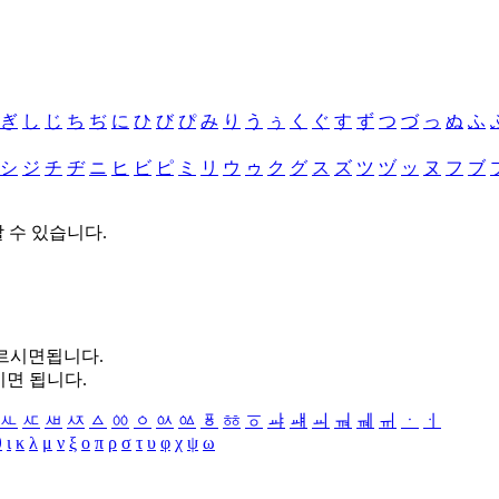
ぎ
し
じ
ち
ぢ
に
ひ
び
ぴ
み
り
う
ぅ
く
ぐ
す
ず
つ
づ
っ
ぬ
ふ
シ
ジ
チ
ヂ
ニ
ヒ
ビ
ピ
ミ
リ
ウ
ゥ
ク
グ
ス
ズ
ツ
ヅ
ッ
ヌ
フ
ブ
할 수 있습니다.
누르시면됩니다.
시면 됩니다.
ㅻ
ㅼ
ㅽ
ㅾ
ㅿ
ㆀ
ㆁ
ㆂ
ㆃ
ㆄ
ㆅ
ㆆ
ㆇ
ㆈ
ㆉ
ㆊ
ㆋ
ㆌ
ㆍ
ㆎ
θ
ι
κ
λ
μ
ν
ξ
ο
π
ρ
σ
τ
υ
φ
χ
ψ
ω