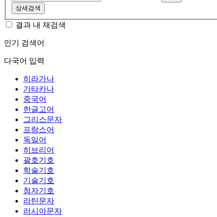
상세검색
결과 내 재검색
인기 검색어
다국어 입력
히라가나
가타카나
중국어
한글고어
그리스문자
프랑스어
독일어
히브리어
괄호기호
학술기호
기술기호
첨자기호
라틴문자
러시아문자