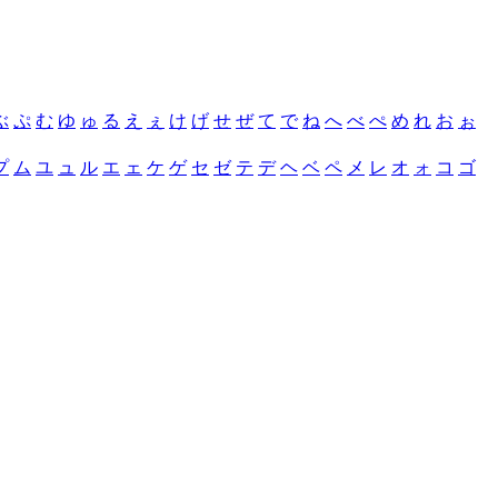
ぶ
ぷ
む
ゆ
ゅ
る
え
ぇ
け
げ
せ
ぜ
て
で
ね
へ
べ
ぺ
め
れ
お
ぉ
プ
ム
ユ
ュ
ル
エ
ェ
ケ
ゲ
セ
ゼ
テ
デ
ヘ
ベ
ペ
メ
レ
オ
ォ
コ
ゴ