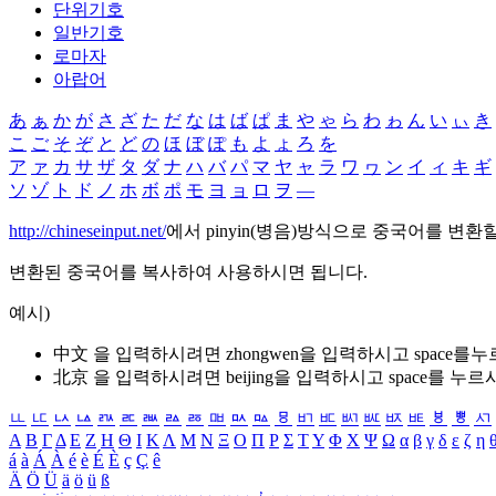
단위기호
일반기호
로마자
아랍어
あ
ぁ
か
が
さ
ざ
た
だ
な
は
ば
ぱ
ま
や
ゃ
ら
わ
ゎ
ん
い
ぃ
き
こ
ご
そ
ぞ
と
ど
の
ほ
ぼ
ぽ
も
よ
ょ
ろ
を
ア
ァ
カ
サ
ザ
タ
ダ
ナ
ハ
バ
パ
マ
ヤ
ャ
ラ
ワ
ヮ
ン
イ
ィ
キ
ギ
ソ
ゾ
ト
ド
ノ
ホ
ボ
ポ
モ
ヨ
ョ
ロ
ヲ
―
http://chineseinput.net/
에서 pinyin(병음)방식으로 중국어를 변환
변환된 중국어를 복사하여 사용하시면 됩니다.
예시)
中文 을 입력하시려면
zhongwen
을 입력하시고 space를
北京 을 입력하시려면
beijing
을 입력하시고 space를 누르
ㅥ
ㅦ
ㅧ
ㅨ
ㅩ
ㅪ
ㅫ
ㅬ
ㅭ
ㅮ
ㅯ
ㅰ
ㅱ
ㅲ
ㅳ
ㅴ
ㅵ
ㅶ
ㅷ
ㅸ
ㅹ
ㅺ
Α
Β
Γ
Δ
Ε
Ζ
Η
Θ
Ι
Κ
Λ
Μ
Ν
Ξ
Ο
Π
Ρ
Σ
Τ
Υ
Φ
Χ
Ψ
Ω
α
β
γ
δ
ε
ζ
η
á
à
Á
À
é
è
É
È
ç
Ç
ê
Ä
Ö
Ü
ä
ö
ü
ß