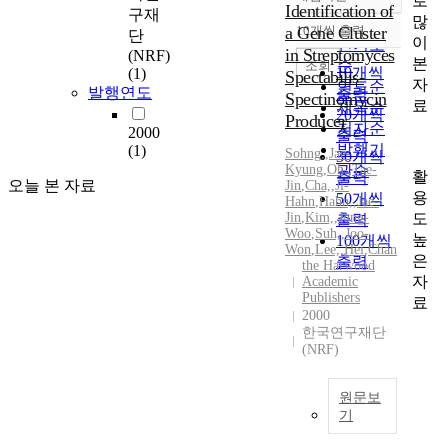
로
정확도
Identification of
구재
많
순
a Gene Cluster
10개씩 출력
단
내림차순
이
인기도
in Streptomyces
(NRF)
본
순
조회
10개씩
(1)
Spectabilis-
자
연도순
발행연도
출력
Spectinomycin
료
제목순
20개씩
Producer
저자순
2000
출력
발행기
(1)
Sohng,
,
Jae-
30개씩
Kyung
,
Oh,
관순
,
Tae-
활
출력
오늘 본 자료
Jin
,
Cha,
,
Ji-
용
50개씩
Hahn
,
Hahn,
,
Jae-
도
Jin
,
Kim,
,
Jong-
출력
Woo
,
Suh,
,
Joo-
높
100개씩
Won
,
Lee,
,
Hei
,
Chan
은
출력
the Harwood
자
Academic
Publishers
료
2000
한국연구재단
(NRF)
원문보
기