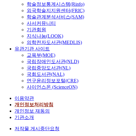
학술정보통계시스템(Rinfo)
외국학술지지원센터(FRIC)
학술관계분석서비스(SAM)
사서커뮤니티
기관회원
지식나눔(LOOK)
의학전자도서관(MEDLIS)
유관기관 사이트
교육부(MOE)
국립장애인도서관(NLD)
국립중앙도서관(NL)
국회도서관(NAL)
연구윤리정보포털(CRE)
사이언스온 (ScienceON)
이용약관
개인정보처리방침
개인정보 재동의
기관소개
저작물 게시중단요청