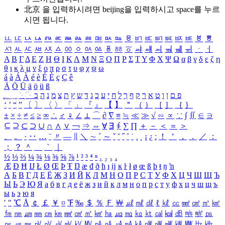
北京 을 입력하시려면
beijing
을 입력하시고 space를 누르
시면 됩니다.
ㅥ
ㅦ
ㅧ
ㅨ
ㅩ
ㅪ
ㅫ
ㅬ
ㅭ
ㅮ
ㅯ
ㅰ
ㅱ
ㅲ
ㅳ
ㅴ
ㅵ
ㅶ
ㅷ
ㅸ
ㅹ
ㅺ
ㅻ
ㅼ
ㅽ
ㅾ
ㅿ
ㆀ
ㆁ
ㆂ
ㆃ
ㆄ
ㆅ
ㆆ
ㆇ
ㆈ
ㆉ
ㆊ
ㆋ
ㆌ
ㆍ
ㆎ
Α
Β
Γ
Δ
Ε
Ζ
Η
Θ
Ι
Κ
Λ
Μ
Ν
Ξ
Ο
Π
Ρ
Σ
Τ
Υ
Φ
Χ
Ψ
Ω
α
β
γ
δ
ε
ζ
η
θ
ι
κ
λ
μ
ν
ξ
ο
π
ρ
σ
τ
υ
φ
χ
ψ
ω
á
à
Á
À
é
è
É
È
ç
Ç
ê
Ä
Ö
Ü
ä
ö
ü
ß
ְ
ֳ
ֲ
ֱ
ָ
ַ
ֵ
ֶ
ִ
ֹ
ּ
ֻ
ׂ
ׁ
ּ
ב
ה
נ
מ
צ
ת
ץ
ש
ד
ג
כ
ע
י
ח
ל
ך
ף
ק
ר
א
ט
ו
ן
ם
פ
‘
’
“
”
〔
〕
〈
〉
「
」
『
』
【
】
＂
（
）
［
］
｛
｝
±
×
÷
≠
≤
≥
∞
∴
♂
♀
∠
⊥
⌒
∂
∇
≡
≒
≪
≫
√
∽
∝
∵
∫
∬
∈
∋
⊆
⊇
⊂
⊃
∪
∩
∧
∨
￢
⇒
⇔
∀
∃
∮
∑
∏
＋
－
＜
＝
＞
、
。
·
‥
…
¨
〃
―
∥
＼
∼
´
～
ˇ
˘
˝
˚
˙
¸
˛
¡
¿
ː
！
＇
，
．
／
：
；
？
＾
＿
｀
｜
½
⅓
⅔
¼
¾
⅛
⅜
⅝
⅞
¹
²
³
⁴
ⁿ
₁
₂
₃
₄
Æ
Ð
Ħ
Ĳ
Ł
Ø
Œ
Þ
Ŧ
Ŋ
æ
đ
ð
ħ
ı
ĳ
ĸ
ŀ
ł
ø
œ
ß
þ
ŧ
ŋ
ŉ
А
Б
В
Г
Д
Е
Ё
Ж
З
И
Й
К
Л
М
Н
О
П
Р
С
Т
У
Ф
Х
Ц
Ч
Ш
Щ
Ъ
Ы
Ь
Э
Ю
Я
а
б
в
г
д
е
ё
ж
з
и
й
к
л
м
н
о
п
р
с
т
у
ф
х
ц
ч
ш
щ
ъ
ы
ь
э
ю
я
′
″
℃
Å
￠
￡
￥
¤
℉
‰
＄
％
Ｆ
￦
㎕
㎖
㎗
ℓ
㎘
㏄
㎣
㎤
㎥
㎦
㎙
㎚
㎛
㎜
㎝
㎞
㎟
㎠
㎡
㎢
㏊
㎍
㎎
㎏
㏏
㎈
㎉
㏈
㎧
㎨
㎰
㎱
㎲
㎳
㎴
㎵
㎶
㎷
㎸
㎹
㎀
㎁
㎂
㎃
㎄
㎺
㎻
㎽
㎾
㎿
㎐
㎑