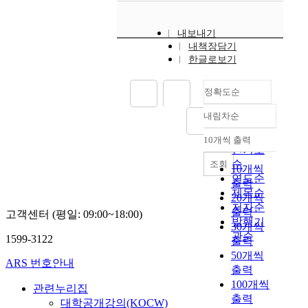
내보내기
내책장담기
한글로보기
정확도순
내림차순
정확도
순
10개씩 출력
내림차순
인기도
순
조회
10개씩
연도순
출력
제목순
20개씩
저자순
출력
고객센터 (평일: 09:00~18:00)
발행기
30개씩
관순
1599-3122
출력
50개씩
ARS 번호안내
출력
100개씩
관련누리집
출력
대학공개강의(KOCW)