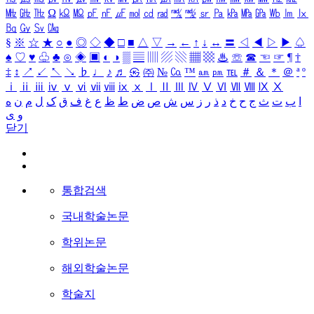
㎒
㎓
㎔
Ω
㏀
㏁
㎊
㎋
㎌
㏖
㏅
㎭
㎮
㎯
㏛
㎩
㎪
㎫
㎬
㏝
㏐
㏓
㏃
㏉
㏜
㏆
§
※
☆
★
○
●
◎
◇
◆
□
■
△
▽
→
←
↑
↓
↔
〓
◁
◀
▷
▶
♤
♠
♡
♥
♧
♣
⊙
◈
▣
◐
◑
▒
▤
▥
▨
▧
▦
▩
♨
☏
☎
☜
☞
¶
†
‡
↕
↗
↙
↖
↘
♭
♩
♪
♬
㉿
㈜
№
㏇
™
㏂
㏘
℡
＃
＆
＊
＠
ª
º
ⅰ
ⅱ
ⅲ
ⅳ
ⅴ
ⅵ
ⅶ
ⅷ
ⅸ
ⅹ
Ⅰ
Ⅱ
Ⅲ
Ⅳ
Ⅴ
Ⅵ
Ⅶ
Ⅷ
Ⅸ
Ⅹ
ا
ب
ت
ث
ج
ح
خ
د
ذ
ر
ز
س
ش
ص
ض
ط
ظ
ع
غ
ف
ق
ک
ل
م
ن
ه
و
ی
닫기
통합검색
국내학술논문
학위논문
해외학술논문
학술지