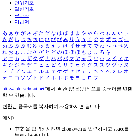
단위기호
일반기호
로마자
아랍어
あ
ぁ
か
が
さ
ざ
た
だ
な
は
ば
ぱ
ま
や
ゃ
ら
わ
ゎ
ん
い
ぃ
き
ぎ
し
じ
ち
ぢ
に
ひ
び
ぴ
み
り
う
ぅ
く
ぐ
す
ず
つ
づ
っ
ぬ
ふ
ぶ
ぷ
む
ゆ
ゅ
る
え
ぇ
け
げ
せ
ぜ
て
で
ね
へ
べ
ぺ
め
れ
お
ぉ
こ
ご
そ
ぞ
と
ど
の
ほ
ぼ
ぽ
も
よ
ょ
ろ
を
ア
ァ
カ
サ
ザ
タ
ダ
ナ
ハ
バ
パ
マ
ヤ
ャ
ラ
ワ
ヮ
ン
イ
ィ
キ
ギ
シ
ジ
チ
ヂ
ニ
ヒ
ビ
ピ
ミ
リ
ウ
ゥ
ク
グ
ス
ズ
ツ
ヅ
ッ
ヌ
フ
ブ
プ
ム
ユ
ュ
ル
エ
ェ
ケ
ゲ
セ
ゼ
テ
デ
ヘ
ベ
ペ
メ
レ
オ
ォ
コ
ゴ
ソ
ゾ
ト
ド
ノ
ホ
ボ
ポ
モ
ヨ
ョ
ロ
ヲ
―
http://chineseinput.net/
에서 pinyin(병음)방식으로 중국어를 변환
할 수 있습니다.
변환된 중국어를 복사하여 사용하시면 됩니다.
예시)
中文 을 입력하시려면
zhongwen
을 입력하시고 space를
누르시면됩니다.