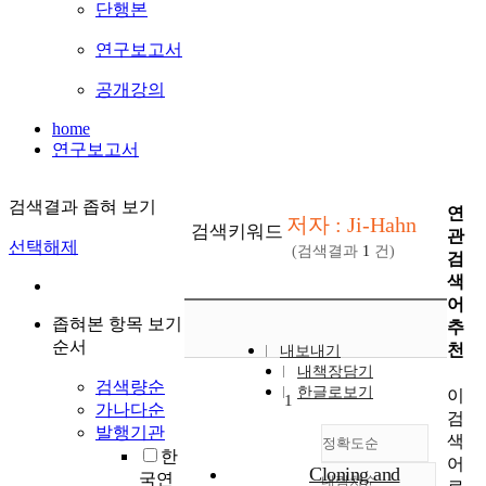
단행본
연구보고서
공개강의
home
연구보고서
검색결과 좁혀 보기
연
저자 : Ji-Hahn
검색키워드
관
선택해제
(검색결과
1
건)
검
색
어
좁혀본 항목 보기
추
순서
천
내보내기
내책장담기
검색량순
한글로보기
이
1
가나다순
검
발행기관
색
정확도순
한
어
Cloning and
국연
내림차순