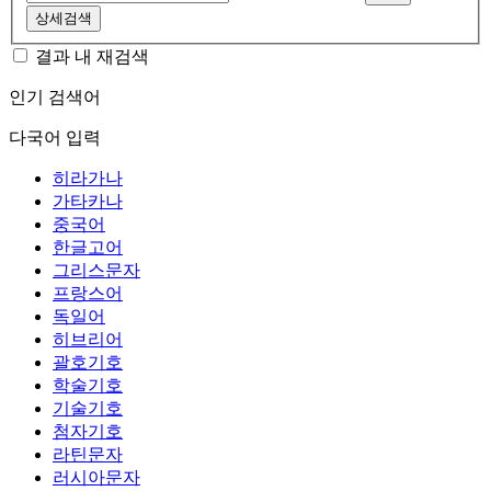
상세검색
결과 내 재검색
인기 검색어
다국어 입력
히라가나
가타카나
중국어
한글고어
그리스문자
프랑스어
독일어
히브리어
괄호기호
학술기호
기술기호
첨자기호
라틴문자
러시아문자