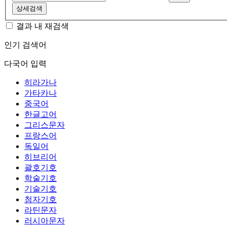
상세검색
결과 내 재검색
인기 검색어
다국어 입력
히라가나
가타카나
중국어
한글고어
그리스문자
프랑스어
독일어
히브리어
괄호기호
학술기호
기술기호
첨자기호
라틴문자
러시아문자