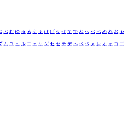
ぶ
ぷ
む
ゆ
ゅ
る
え
ぇ
け
げ
せ
ぜ
て
で
ね
へ
べ
ぺ
め
れ
お
ぉ
プ
ム
ユ
ュ
ル
エ
ェ
ケ
ゲ
セ
ゼ
テ
デ
ヘ
ベ
ペ
メ
レ
オ
ォ
コ
ゴ