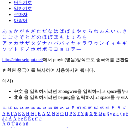
단위기호
일반기호
로마자
아랍어
あ
ぁ
か
が
さ
ざ
た
だ
な
は
ば
ぱ
ま
や
ゃ
ら
わ
ゎ
ん
い
ぃ
き
こ
ご
そ
ぞ
と
ど
の
ほ
ぼ
ぽ
も
よ
ょ
ろ
を
ア
ァ
カ
サ
ザ
タ
ダ
ナ
ハ
バ
パ
マ
ヤ
ャ
ラ
ワ
ヮ
ン
イ
ィ
キ
ギ
ソ
ゾ
ト
ド
ノ
ホ
ボ
ポ
モ
ヨ
ョ
ロ
ヲ
―
http://chineseinput.net/
에서 pinyin(병음)방식으로 중국어를 변환
변환된 중국어를 복사하여 사용하시면 됩니다.
예시)
中文 을 입력하시려면
zhongwen
을 입력하시고 space를
北京 을 입력하시려면
beijing
을 입력하시고 space를 누르
ㅥ
ㅦ
ㅧ
ㅨ
ㅩ
ㅪ
ㅫ
ㅬ
ㅭ
ㅮ
ㅯ
ㅰ
ㅱ
ㅲ
ㅳ
ㅴ
ㅵ
ㅶ
ㅷ
ㅸ
ㅹ
ㅺ
Α
Β
Γ
Δ
Ε
Ζ
Η
Θ
Ι
Κ
Λ
Μ
Ν
Ξ
Ο
Π
Ρ
Σ
Τ
Υ
Φ
Χ
Ψ
Ω
α
β
γ
δ
ε
ζ
η
á
à
Á
À
é
è
É
È
ç
Ç
ê
Ä
Ö
Ü
ä
ö
ü
ß