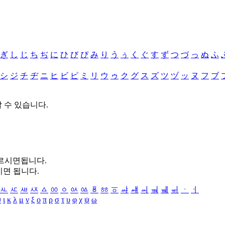
ぎ
し
じ
ち
ぢ
に
ひ
び
ぴ
み
り
う
ぅ
く
ぐ
す
ず
つ
づ
っ
ぬ
ふ
シ
ジ
チ
ヂ
ニ
ヒ
ビ
ピ
ミ
リ
ウ
ゥ
ク
グ
ス
ズ
ツ
ヅ
ッ
ヌ
フ
ブ
할 수 있습니다.
누르시면됩니다.
시면 됩니다.
ㅻ
ㅼ
ㅽ
ㅾ
ㅿ
ㆀ
ㆁ
ㆂ
ㆃ
ㆄ
ㆅ
ㆆ
ㆇ
ㆈ
ㆉ
ㆊ
ㆋ
ㆌ
ㆍ
ㆎ
θ
ι
κ
λ
μ
ν
ξ
ο
π
ρ
σ
τ
υ
φ
χ
ψ
ω