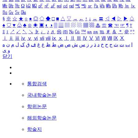
㎒
㎓
㎔
Ω
㏀
㏁
㎊
㎋
㎌
㏖
㏅
㎭
㎮
㎯
㏛
㎩
㎪
㎫
㎬
㏝
㏐
㏓
㏃
㏉
㏜
㏆
§
※
☆
★
○
●
◎
◇
◆
□
■
△
▽
→
←
↑
↓
↔
〓
◁
◀
▷
▶
♤
♠
♡
♥
♧
♣
⊙
◈
▣
◐
◑
▒
▤
▥
▨
▧
▦
▩
♨
☏
☎
☜
☞
¶
†
‡
↕
↗
↙
↖
↘
♭
♩
♪
♬
㉿
㈜
№
㏇
™
㏂
㏘
℡
＃
＆
＊
＠
ª
º
ⅰ
ⅱ
ⅲ
ⅳ
ⅴ
ⅵ
ⅶ
ⅷ
ⅸ
ⅹ
Ⅰ
Ⅱ
Ⅲ
Ⅳ
Ⅴ
Ⅵ
Ⅶ
Ⅷ
Ⅸ
Ⅹ
ا
ب
ت
ث
ج
ح
خ
د
ذ
ر
ز
س
ش
ص
ض
ط
ظ
ع
غ
ف
ق
ک
ل
م
ن
ه
و
ی
닫기
통합검색
국내학술논문
학위논문
해외학술논문
학술지