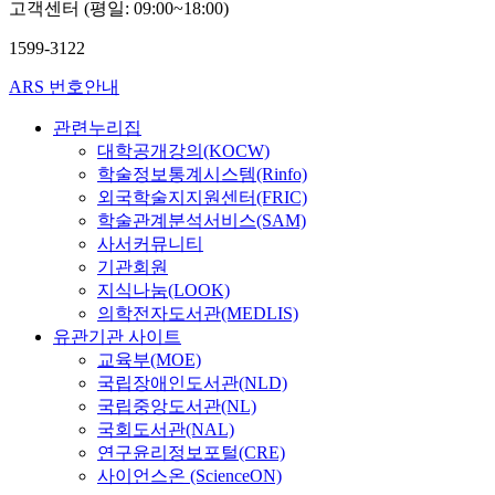
고객센터 (평일: 09:00~18:00)
1599-3122
ARS 번호안내
관련누리집
대학공개강의(KOCW)
학술정보통계시스템(Rinfo)
외국학술지지원센터(FRIC)
학술관계분석서비스(SAM)
사서커뮤니티
기관회원
지식나눔(LOOK)
의학전자도서관(MEDLIS)
유관기관 사이트
교육부(MOE)
국립장애인도서관(NLD)
국립중앙도서관(NL)
국회도서관(NAL)
연구윤리정보포털(CRE)
사이언스온 (ScienceON)