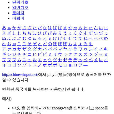
단위기호
일반기호
로마자
아랍어
あ
ぁ
か
が
さ
ざ
た
だ
な
は
ば
ぱ
ま
や
ゃ
ら
わ
ゎ
ん
い
ぃ
き
ぎ
し
じ
ち
ぢ
に
ひ
び
ぴ
み
り
う
ぅ
く
ぐ
す
ず
つ
づ
っ
ぬ
ふ
ぶ
ぷ
む
ゆ
ゅ
る
え
ぇ
け
げ
せ
ぜ
て
で
ね
へ
べ
ぺ
め
れ
お
ぉ
こ
ご
そ
ぞ
と
ど
の
ほ
ぼ
ぽ
も
よ
ょ
ろ
を
ア
ァ
カ
サ
ザ
タ
ダ
ナ
ハ
バ
パ
マ
ヤ
ャ
ラ
ワ
ヮ
ン
イ
ィ
キ
ギ
シ
ジ
チ
ヂ
ニ
ヒ
ビ
ピ
ミ
リ
ウ
ゥ
ク
グ
ス
ズ
ツ
ヅ
ッ
ヌ
フ
ブ
プ
ム
ユ
ュ
ル
エ
ェ
ケ
ゲ
セ
ゼ
テ
デ
ヘ
ベ
ペ
メ
レ
オ
ォ
コ
ゴ
ソ
ゾ
ト
ド
ノ
ホ
ボ
ポ
モ
ヨ
ョ
ロ
ヲ
―
http://chineseinput.net/
에서 pinyin(병음)방식으로 중국어를 변환
할 수 있습니다.
변환된 중국어를 복사하여 사용하시면 됩니다.
예시)
中文 을 입력하시려면
zhongwen
을 입력하시고 space를
누르시면됩니다.