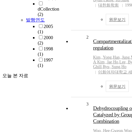
대한화학회
199
dCollection
(2)
발행연도
원문보기
2005
(1)
2
2000
Compartmentalizat
(2)
regulation
1998
(1)
Kim,
,
Yong
,
Han,
,
Jung
,
1997
A
,
Kim,
,
Jae
,
Ho
,
Lee,
,
B
(1)
Ghill
,
Ryu,
,
Sung
,
Ho
이화여자대학교 
오늘 본 자료
원문보기
3
Dehydrocoupling of
Catalyzed by Grou
Combination
Woo,
,
Hee-Gweon
,
Woo