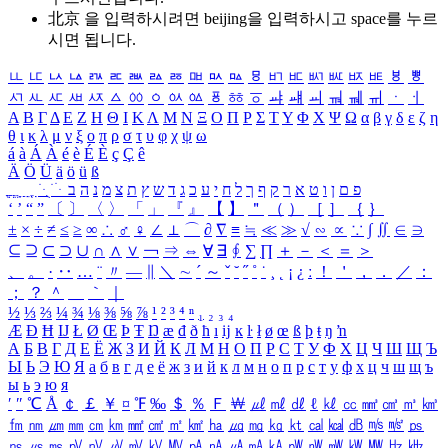
北京 을 입력하시려면
beijing
을 입력하시고 space를 누르
시면 됩니다.
ㅥ
ㅦ
ㅧ
ㅨ
ㅩ
ㅪ
ㅫ
ㅬ
ㅭ
ㅮ
ㅯ
ㅰ
ㅱ
ㅲ
ㅳ
ㅴ
ㅵ
ㅶ
ㅷ
ㅸ
ㅹ
ㅺ
ㅻ
ㅼ
ㅽ
ㅾ
ㅿ
ㆀ
ㆁ
ㆂ
ㆃ
ㆄ
ㆅ
ㆆ
ㆇ
ㆈ
ㆉ
ㆊ
ㆋ
ㆌ
ㆍ
ㆎ
Α
Β
Γ
Δ
Ε
Ζ
Η
Θ
Ι
Κ
Λ
Μ
Ν
Ξ
Ο
Π
Ρ
Σ
Τ
Υ
Φ
Χ
Ψ
Ω
α
β
γ
δ
ε
ζ
η
θ
ι
κ
λ
μ
ν
ξ
ο
π
ρ
σ
τ
υ
φ
χ
ψ
ω
á
à
Á
À
é
è
É
È
ç
Ç
ê
Ä
Ö
Ü
ä
ö
ü
ß
ְ
ֳ
ֲ
ֱ
ָ
ַ
ֵ
ֶ
ִ
ֹ
ּ
ֻ
ׂ
ׁ
ּ
ב
ה
נ
מ
צ
ת
ץ
ש
ד
ג
כ
ע
י
ח
ל
ך
ף
ק
ר
א
ט
ו
ן
ם
פ
‘
’
“
”
〔
〕
〈
〉
「
」
『
』
【
】
＂
（
）
［
］
｛
｝
±
×
÷
≠
≤
≥
∞
∴
♂
♀
∠
⊥
⌒
∂
∇
≡
≒
≪
≫
√
∽
∝
∵
∫
∬
∈
∋
⊆
⊇
⊂
⊃
∪
∩
∧
∨
￢
⇒
⇔
∀
∃
∮
∑
∏
＋
－
＜
＝
＞
、
。
·
‥
…
¨
〃
―
∥
＼
∼
´
～
ˇ
˘
˝
˚
˙
¸
˛
¡
¿
ː
！
＇
，
．
／
：
；
？
＾
＿
｀
｜
½
⅓
⅔
¼
¾
⅛
⅜
⅝
⅞
¹
²
³
⁴
ⁿ
₁
₂
₃
₄
Æ
Ð
Ħ
Ĳ
Ł
Ø
Œ
Þ
Ŧ
Ŋ
æ
đ
ð
ħ
ı
ĳ
ĸ
ŀ
ł
ø
œ
ß
þ
ŧ
ŋ
ŉ
А
Б
В
Г
Д
Е
Ё
Ж
З
И
Й
К
Л
М
Н
О
П
Р
С
Т
У
Ф
Х
Ц
Ч
Ш
Щ
Ъ
Ы
Ь
Э
Ю
Я
а
б
в
г
д
е
ё
ж
з
и
й
к
л
м
н
о
п
р
с
т
у
ф
х
ц
ч
ш
щ
ъ
ы
ь
э
ю
я
′
″
℃
Å
￠
￡
￥
¤
℉
‰
＄
％
Ｆ
￦
㎕
㎖
㎗
ℓ
㎘
㏄
㎣
㎤
㎥
㎦
㎙
㎚
㎛
㎜
㎝
㎞
㎟
㎠
㎡
㎢
㏊
㎍
㎎
㎏
㏏
㎈
㎉
㏈
㎧
㎨
㎰
㎱
㎲
㎳
㎴
㎵
㎶
㎷
㎸
㎹
㎀
㎁
㎂
㎃
㎄
㎺
㎻
㎽
㎾
㎿
㎐
㎑