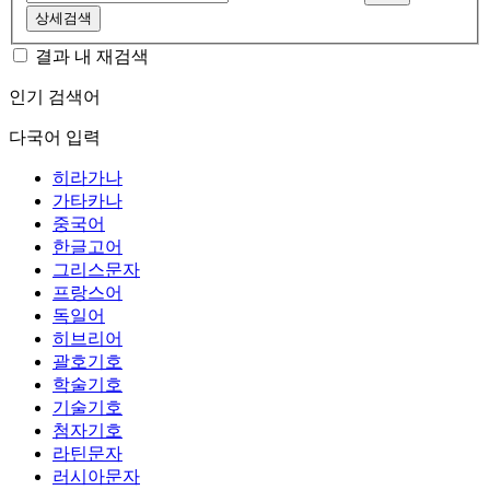
상세검색
결과 내 재검색
인기 검색어
다국어 입력
히라가나
가타카나
중국어
한글고어
그리스문자
프랑스어
독일어
히브리어
괄호기호
학술기호
기술기호
첨자기호
라틴문자
러시아문자