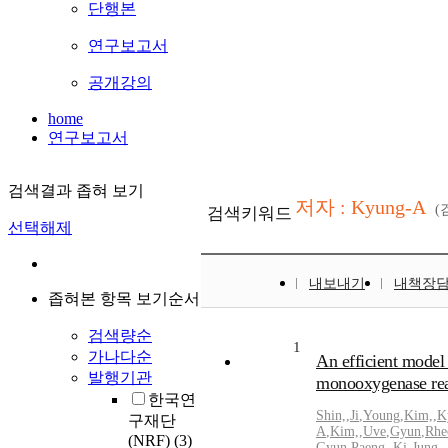
단행본
연구보고서
공개강의
home
연구보고서
검색결과 좁혀 보기
저자 : Kyung-A
(
검색키워드
선택해제
내보내기
내책장
좁혀본 항목 보기순서
검색량순
1
가나다순
An efficient model
발행기관
monooxygenase rea
한국연
Shin,
,
Ji
,
Young
,
Kim,
,
K
구재단
A
,
Kim,
,
Uve
,
Gyun
,
Rhe
(NRF)
(3)
Gyun
,
Paeng,
,
Ki-Jung