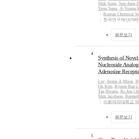
Shik
,
Song,
,
Sun-Jung
,
H
Yeon
,
Sung,
,
A-Young
,
Korean Chemical So
한국연구재단(NRF
원문보기
4
Synthesis of Novel
Nucleoside Analogu
Adenosine Recepto
Lee,
,
Jeong-A
,
Moon,
,
H
Ok
,
Kim,
,
Kyung-Ran
,
L
Tae
,
Hwang,
,
Ki-Jun
,
Ch
Shin
,
Jacobson,
,
Kennet
이화여자대학교 
원문보기
5