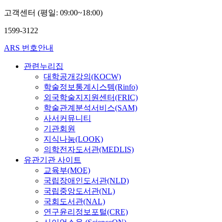
고객센터 (평일: 09:00~18:00)
1599-3122
ARS 번호안내
관련누리집
대학공개강의(KOCW)
학술정보통계시스템(Rinfo)
외국학술지지원센터(FRIC)
학술관계분석서비스(SAM)
사서커뮤니티
기관회원
지식나눔(LOOK)
의학전자도서관(MEDLIS)
유관기관 사이트
교육부(MOE)
국립장애인도서관(NLD)
국립중앙도서관(NL)
국회도서관(NAL)
연구윤리정보포털(CRE)