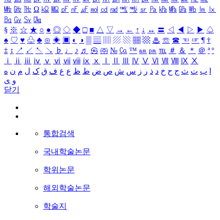
㎒
㎓
㎔
Ω
㏀
㏁
㎊
㎋
㎌
㏖
㏅
㎭
㎮
㎯
㏛
㎩
㎪
㎫
㎬
㏝
㏐
㏓
㏃
㏉
㏜
㏆
§
※
☆
★
○
●
◎
◇
◆
□
■
△
▽
→
←
↑
↓
↔
〓
◁
◀
▷
▶
♤
♠
♡
♥
♧
♣
⊙
◈
▣
◐
◑
▒
▤
▥
▨
▧
▦
▩
♨
☏
☎
☜
☞
¶
†
‡
↕
↗
↙
↖
↘
♭
♩
♪
♬
㉿
㈜
№
㏇
™
㏂
㏘
℡
＃
＆
＊
＠
ª
º
ⅰ
ⅱ
ⅲ
ⅳ
ⅴ
ⅵ
ⅶ
ⅷ
ⅸ
ⅹ
Ⅰ
Ⅱ
Ⅲ
Ⅳ
Ⅴ
Ⅵ
Ⅶ
Ⅷ
Ⅸ
Ⅹ
ه
ن
م
ل
ک
ق
ف
غ
ع
ظ
ط
ض
ص
ش
س
ز
ر
ذ
د
خ
ح
ج
ث
ت
ب
ا
ی
و
닫기
통합검색
국내학술논문
학위논문
해외학술논문
학술지