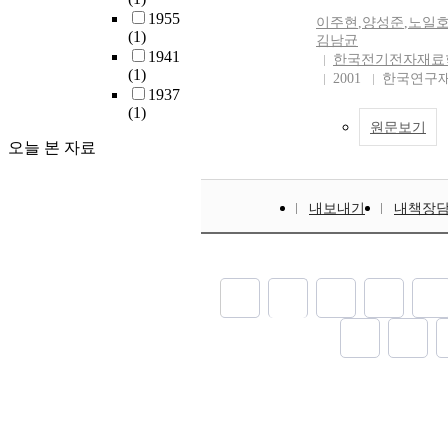
1955
이주현
,
양성준
,
노일
(1)
김남균
1941
한국전기전자재료학
(1)
2001
한국연구재
1937
(1)
원문보기
오늘 본 자료
내보내기
내책장