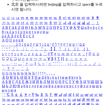
北京 을 입력하시려면
beijing
을 입력하시고 space를 누르
시면 됩니다.
ㅥ
ㅦ
ㅧ
ㅨ
ㅩ
ㅪ
ㅫ
ㅬ
ㅭ
ㅮ
ㅯ
ㅰ
ㅱ
ㅲ
ㅳ
ㅴ
ㅵ
ㅶ
ㅷ
ㅸ
ㅹ
ㅺ
ㅻ
ㅼ
ㅽ
ㅾ
ㅿ
ㆀ
ㆁ
ㆂ
ㆃ
ㆄ
ㆅ
ㆆ
ㆇ
ㆈ
ㆉ
ㆊ
ㆋ
ㆌ
ㆍ
ㆎ
Α
Β
Γ
Δ
Ε
Ζ
Η
Θ
Ι
Κ
Λ
Μ
Ν
Ξ
Ο
Π
Ρ
Σ
Τ
Υ
Φ
Χ
Ψ
Ω
α
β
γ
δ
ε
ζ
η
θ
ι
κ
λ
μ
ν
ξ
ο
π
ρ
σ
τ
υ
φ
χ
ψ
ω
á
à
Á
À
é
è
É
È
ç
Ç
ê
Ä
Ö
Ü
ä
ö
ü
ß
ְ
ֳ
ֲ
ֱ
ָ
ַ
ֵ
ֶ
ִ
ֹ
ּ
ֻ
ׂ
ׁ
ּ
ב
ה
נ
מ
צ
ת
ץ
ש
ד
ג
כ
ע
י
ח
ל
ך
ף
ק
ר
א
ט
ו
ן
ם
פ
‘
’
“
”
〔
〕
〈
〉
「
」
『
』
【
】
＂
（
）
［
］
｛
｝
±
×
÷
≠
≤
≥
∞
∴
♂
♀
∠
⊥
⌒
∂
∇
≡
≒
≪
≫
√
∽
∝
∵
∫
∬
∈
∋
⊆
⊇
⊂
⊃
∪
∩
∧
∨
￢
⇒
⇔
∀
∃
∮
∑
∏
＋
－
＜
＝
＞
、
。
·
‥
…
¨
〃
―
∥
＼
∼
´
～
ˇ
˘
˝
˚
˙
¸
˛
¡
¿
ː
！
＇
，
．
／
：
；
？
＾
＿
｀
｜
½
⅓
⅔
¼
¾
⅛
⅜
⅝
⅞
¹
²
³
⁴
ⁿ
₁
₂
₃
₄
Æ
Ð
Ħ
Ĳ
Ł
Ø
Œ
Þ
Ŧ
Ŋ
æ
đ
ð
ħ
ı
ĳ
ĸ
ŀ
ł
ø
œ
ß
þ
ŧ
ŋ
ŉ
А
Б
В
Г
Д
Е
Ё
Ж
З
И
Й
К
Л
М
Н
О
П
Р
С
Т
У
Ф
Х
Ц
Ч
Ш
Щ
Ъ
Ы
Ь
Э
Ю
Я
а
б
в
г
д
е
ё
ж
з
и
й
к
л
м
н
о
п
р
с
т
у
ф
х
ц
ч
ш
щ
ъ
ы
ь
э
ю
я
′
″
℃
Å
￠
￡
￥
¤
℉
‰
＄
％
Ｆ
￦
㎕
㎖
㎗
ℓ
㎘
㏄
㎣
㎤
㎥
㎦
㎙
㎚
㎛
㎜
㎝
㎞
㎟
㎠
㎡
㎢
㏊
㎍
㎎
㎏
㏏
㎈
㎉
㏈
㎧
㎨
㎰
㎱
㎲
㎳
㎴
㎵
㎶
㎷
㎸
㎹
㎀
㎁
㎂
㎃
㎄
㎺
㎻
㎽
㎾
㎿
㎐
㎑