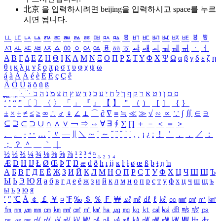
北京 을 입력하시려면
beijing
을 입력하시고 space를 누르
시면 됩니다.
ㅥ
ㅦ
ㅧ
ㅨ
ㅩ
ㅪ
ㅫ
ㅬ
ㅭ
ㅮ
ㅯ
ㅰ
ㅱ
ㅲ
ㅳ
ㅴ
ㅵ
ㅶ
ㅷ
ㅸ
ㅹ
ㅺ
ㅻ
ㅼ
ㅽ
ㅾ
ㅿ
ㆀ
ㆁ
ㆂ
ㆃ
ㆄ
ㆅ
ㆆ
ㆇ
ㆈ
ㆉ
ㆊ
ㆋ
ㆌ
ㆍ
ㆎ
Α
Β
Γ
Δ
Ε
Ζ
Η
Θ
Ι
Κ
Λ
Μ
Ν
Ξ
Ο
Π
Ρ
Σ
Τ
Υ
Φ
Χ
Ψ
Ω
α
β
γ
δ
ε
ζ
η
θ
ι
κ
λ
μ
ν
ξ
ο
π
ρ
σ
τ
υ
φ
χ
ψ
ω
á
à
Á
À
é
è
É
È
ç
Ç
ê
Ä
Ö
Ü
ä
ö
ü
ß
ְ
ֳ
ֲ
ֱ
ָ
ַ
ֵ
ֶ
ִ
ֹ
ּ
ֻ
ׂ
ׁ
ּ
ב
ה
נ
מ
צ
ת
ץ
ש
ד
ג
כ
ע
י
ח
ל
ך
ף
ק
ר
א
ט
ו
ן
ם
פ
‘
’
“
”
〔
〕
〈
〉
「
」
『
』
【
】
＂
（
）
［
］
｛
｝
±
×
÷
≠
≤
≥
∞
∴
♂
♀
∠
⊥
⌒
∂
∇
≡
≒
≪
≫
√
∽
∝
∵
∫
∬
∈
∋
⊆
⊇
⊂
⊃
∪
∩
∧
∨
￢
⇒
⇔
∀
∃
∮
∑
∏
＋
－
＜
＝
＞
、
。
·
‥
…
¨
〃
―
∥
＼
∼
´
～
ˇ
˘
˝
˚
˙
¸
˛
¡
¿
ː
！
＇
，
．
／
：
；
？
＾
＿
｀
｜
½
⅓
⅔
¼
¾
⅛
⅜
⅝
⅞
¹
²
³
⁴
ⁿ
₁
₂
₃
₄
Æ
Ð
Ħ
Ĳ
Ł
Ø
Œ
Þ
Ŧ
Ŋ
æ
đ
ð
ħ
ı
ĳ
ĸ
ŀ
ł
ø
œ
ß
þ
ŧ
ŋ
ŉ
А
Б
В
Г
Д
Е
Ё
Ж
З
И
Й
К
Л
М
Н
О
П
Р
С
Т
У
Ф
Х
Ц
Ч
Ш
Щ
Ъ
Ы
Ь
Э
Ю
Я
а
б
в
г
д
е
ё
ж
з
и
й
к
л
м
н
о
п
р
с
т
у
ф
х
ц
ч
ш
щ
ъ
ы
ь
э
ю
я
′
″
℃
Å
￠
￡
￥
¤
℉
‰
＄
％
Ｆ
￦
㎕
㎖
㎗
ℓ
㎘
㏄
㎣
㎤
㎥
㎦
㎙
㎚
㎛
㎜
㎝
㎞
㎟
㎠
㎡
㎢
㏊
㎍
㎎
㎏
㏏
㎈
㎉
㏈
㎧
㎨
㎰
㎱
㎲
㎳
㎴
㎵
㎶
㎷
㎸
㎹
㎀
㎁
㎂
㎃
㎄
㎺
㎻
㎽
㎾
㎿
㎐
㎑