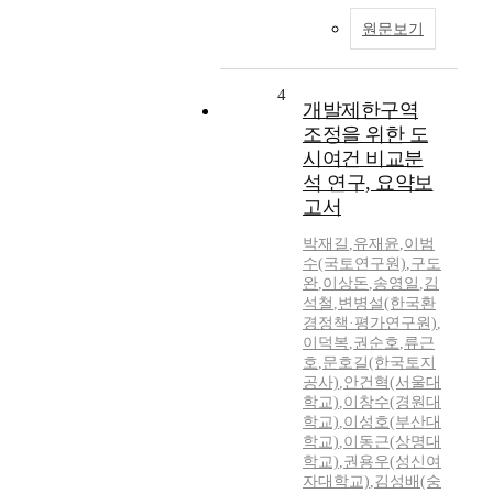
원문보기
4
개발제한구역
조정을 위한 도
시여건 비교분
석 연구, 요약보
고서
박재길
,
유재윤
,
이범
수(국토연구원)
,
구도
완
,
이상돈
,
송영일
,
김
석철
,
변병설(한국환
경정책·평가연구원)
,
이덕복
,
권순호
,
류근
호
,
문호길(한국토지
공사)
,
안건혁(서울대
학교)
,
이창수(경원대
학교)
,
이성호(부산대
학교)
,
이동근(상명대
학교)
,
권용우(성신여
자대학교)
,
김성배(숭