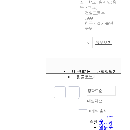
실대학교)
,
황희연(충
북대학교)
건설교통부
1999
한국건설기술연
구원
원문보기
내보내기
내책장담기
한글로보기
정확도순
내림차순
정확도
순
10개씩 출력
내림차순
인기도
순
조회
10개씩
연도순
출력