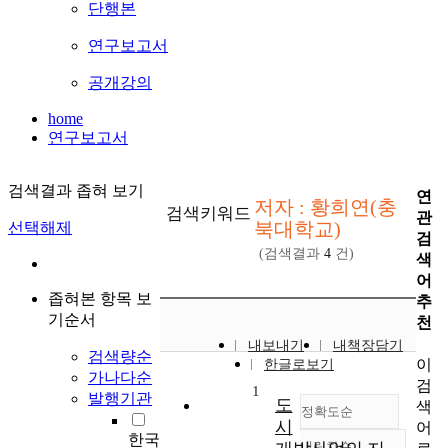
단행본
연구보고서
공개강의
home
연구보고서
검색결과 좁혀 보기
연
저자 : 황희연(충
검색키워드
관
북대학교)
선택해제
검
(검색결과
4
건)
색
어
좁혀본 항목 보
추
기순서
천
내보내기
내책장담기
검색량순
이
한글로보기
가나다순
검
1
발행기관
도
색
정확도순
시
어
한국
내림차순