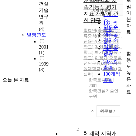
개발사업의 지
로
정확도
건설
많
속가능성 평가
순
기술
10개씩 출력
내림차순
이
지표 개발에 관
인기도
연구
본
한 연구
순
조회
원
10개씩
자
연도순
(4)
출력
황희연(충북대학교)
,
료
제목순
발행연도
20개씩
류중석(중앙대학교)
,
저자순
권용우(성신여자대
출력
발행기
2001
학교)
,
김현수(대진대
30개씩
(1)
학교)
,
백기영(영동대
관순
활
출력
학교)
,
이경기(충북발
용
50개씩
전연구원)
,
최정우(목
1999
도
출력
원대학교)
,
김성달(경
(3)
높
100개씩
실련)
은
오늘 본 자료
한국토지공사
출력
자
2001
한국건설기술연
료
구원
원문보기
2
체계적 지역개