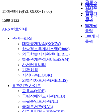
제목순
20개씩
저자순
출력
고객센터 (평일: 09:00~18:00)
발행기
30개씩
관순
1599-3122
출력
50개씩
ARS 번호안내
출력
100개씩
관련누리집
출력
대학공개강의(KOCW)
학술정보통계시스템(Rinfo)
외국학술지지원센터(FRIC)
학술관계분석서비스(SAM)
사서커뮤니티
기관회원
지식나눔(LOOK)
의학전자도서관(MEDLIS)
유관기관 사이트
교육부(MOE)
국립장애인도서관(NLD)
국립중앙도서관(NL)
국회도서관(NAL)
연구윤리정보포털(CRE)