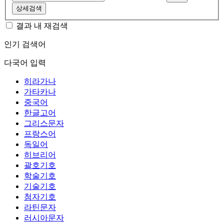
상세검색
결과 내 재검색
인기 검색어
다국어 입력
히라가나
가타카나
중국어
한글고어
그리스문자
프랑스어
독일어
히브리어
괄호기호
학술기호
기술기호
첨자기호
라틴문자
러시아문자