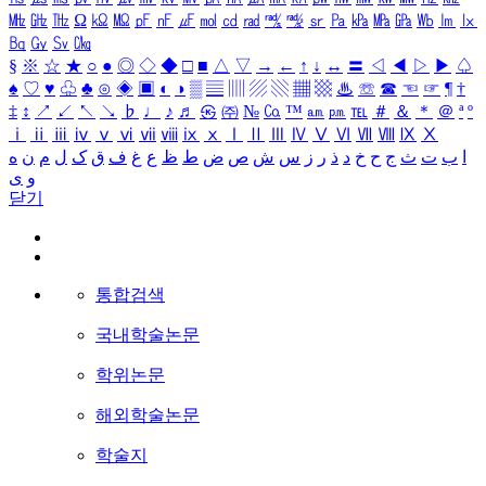
㎒
㎓
㎔
Ω
㏀
㏁
㎊
㎋
㎌
㏖
㏅
㎭
㎮
㎯
㏛
㎩
㎪
㎫
㎬
㏝
㏐
㏓
㏃
㏉
㏜
㏆
§
※
☆
★
○
●
◎
◇
◆
□
■
△
▽
→
←
↑
↓
↔
〓
◁
◀
▷
▶
♤
♠
♡
♥
♧
♣
⊙
◈
▣
◐
◑
▒
▤
▥
▨
▧
▦
▩
♨
☏
☎
☜
☞
¶
†
‡
↕
↗
↙
↖
↘
♭
♩
♪
♬
㉿
㈜
№
㏇
™
㏂
㏘
℡
＃
＆
＊
＠
ª
º
ⅰ
ⅱ
ⅲ
ⅳ
ⅴ
ⅵ
ⅶ
ⅷ
ⅸ
ⅹ
Ⅰ
Ⅱ
Ⅲ
Ⅳ
Ⅴ
Ⅵ
Ⅶ
Ⅷ
Ⅸ
Ⅹ
ا
ب
ت
ث
ج
ح
خ
د
ذ
ر
ز
س
ش
ص
ض
ط
ظ
ع
غ
ف
ق
ک
ل
م
ن
ه
و
ی
닫기
통합검색
국내학술논문
학위논문
해외학술논문
학술지