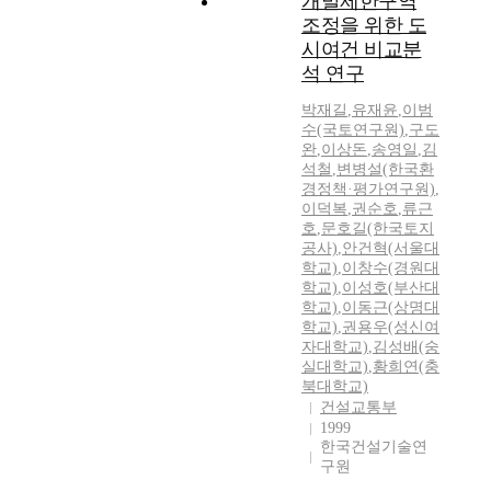
개발제한구역
조정을 위한 도
시여건 비교분
석 연구
박재길
,
유재윤
,
이범
수(국토연구원)
,
구도
완
,
이상돈
,
송영일
,
김
석철
,
변병설(한국환
경정책·평가연구원)
,
이덕복
,
권순호
,
류근
호
,
문호길(한국토지
공사)
,
안건혁(서울대
학교)
,
이창수(경원대
학교)
,
이성호(부산대
학교)
,
이동근(상명대
학교)
,
권용우(성신여
자대학교)
,
김성배(숭
실대학교)
,
황희연(충
북대학교)
건설교통부
1999
한국건설기술연
구원