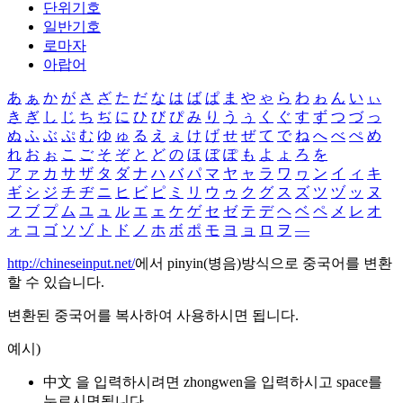
단위기호
일반기호
로마자
아랍어
あ
ぁ
か
が
さ
ざ
た
だ
な
は
ば
ぱ
ま
や
ゃ
ら
わ
ゎ
ん
い
ぃ
き
ぎ
し
じ
ち
ぢ
に
ひ
び
ぴ
み
り
う
ぅ
く
ぐ
す
ず
つ
づ
っ
ぬ
ふ
ぶ
ぷ
む
ゆ
ゅ
る
え
ぇ
け
げ
せ
ぜ
て
で
ね
へ
べ
ぺ
め
れ
お
ぉ
こ
ご
そ
ぞ
と
ど
の
ほ
ぼ
ぽ
も
よ
ょ
ろ
を
ア
ァ
カ
サ
ザ
タ
ダ
ナ
ハ
バ
パ
マ
ヤ
ャ
ラ
ワ
ヮ
ン
イ
ィ
キ
ギ
シ
ジ
チ
ヂ
ニ
ヒ
ビ
ピ
ミ
リ
ウ
ゥ
ク
グ
ス
ズ
ツ
ヅ
ッ
ヌ
フ
ブ
プ
ム
ユ
ュ
ル
エ
ェ
ケ
ゲ
セ
ゼ
テ
デ
ヘ
ベ
ペ
メ
レ
オ
ォ
コ
ゴ
ソ
ゾ
ト
ド
ノ
ホ
ボ
ポ
モ
ヨ
ョ
ロ
ヲ
―
http://chineseinput.net/
에서 pinyin(병음)방식으로 중국어를 변환
할 수 있습니다.
변환된 중국어를 복사하여 사용하시면 됩니다.
예시)
中文 을 입력하시려면
zhongwen
을 입력하시고 space를
누르시면됩니다.