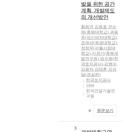
발을 위한 공간
계획, 개발제도
의 개선방안
황희연
,
김동호
,
전순
제(충북대학교)
,
권용
우(성신여자대학교)
,
조재성(원광대학교)
,
정창무(서울시립대
학교)
,
이경기(충북개
발연구원)
,
엄수원(한
국토지공사)
,
김병수
,
김용자
,
김태훈
,
김성
달(경실련)
한국토지공사
1999
한국건설기술연
구원
원문보기
3