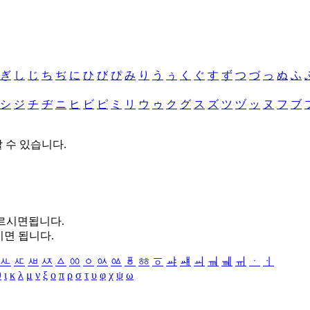
ぎ
し
じ
ち
ぢ
に
ひ
び
ぴ
み
り
う
ぅ
く
ぐ
す
ず
つ
づ
っ
ぬ
ふ
シ
ジ
チ
ヂ
ニ
ヒ
ビ
ピ
ミ
リ
ウ
ゥ
ク
グ
ス
ズ
ツ
ヅ
ッ
ヌ
フ
ブ
할 수 있습니다.
누르시면됩니다.
시면 됩니다.
ㅻ
ㅼ
ㅽ
ㅾ
ㅿ
ㆀ
ㆁ
ㆂ
ㆃ
ㆄ
ㆅ
ㆆ
ㆇ
ㆈ
ㆉ
ㆊ
ㆋ
ㆌ
ㆍ
ㆎ
θ
ι
κ
λ
μ
ν
ξ
ο
π
ρ
σ
τ
υ
φ
χ
ψ
ω