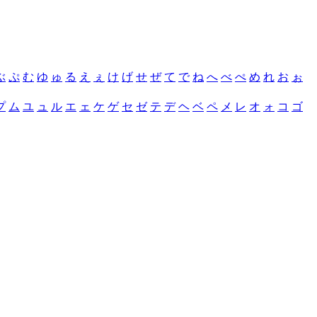
ぶ
ぷ
む
ゆ
ゅ
る
え
ぇ
け
げ
せ
ぜ
て
で
ね
へ
べ
ぺ
め
れ
お
ぉ
プ
ム
ユ
ュ
ル
エ
ェ
ケ
ゲ
セ
ゼ
テ
デ
ヘ
ベ
ペ
メ
レ
オ
ォ
コ
ゴ