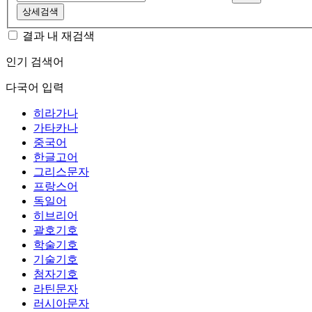
상세검색
결과 내 재검색
인기 검색어
다국어 입력
히라가나
가타카나
중국어
한글고어
그리스문자
프랑스어
독일어
히브리어
괄호기호
학술기호
기술기호
첨자기호
라틴문자
러시아문자