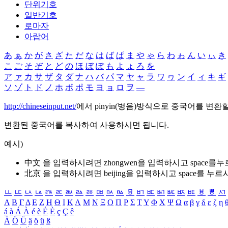
단위기호
일반기호
로마자
아랍어
あ
ぁ
か
が
さ
ざ
た
だ
な
は
ば
ぱ
ま
や
ゃ
ら
わ
ゎ
ん
い
ぃ
き
こ
ご
そ
ぞ
と
ど
の
ほ
ぼ
ぽ
も
よ
ょ
ろ
を
ア
ァ
カ
サ
ザ
タ
ダ
ナ
ハ
バ
パ
マ
ヤ
ャ
ラ
ワ
ヮ
ン
イ
ィ
キ
ギ
ソ
ゾ
ト
ド
ノ
ホ
ボ
ポ
モ
ヨ
ョ
ロ
ヲ
―
http://chineseinput.net/
에서 pinyin(병음)방식으로 중국어를 변환
변환된 중국어를 복사하여 사용하시면 됩니다.
예시)
中文 을 입력하시려면
zhongwen
을 입력하시고 space를
北京 을 입력하시려면
beijing
을 입력하시고 space를 누르
ㅥ
ㅦ
ㅧ
ㅨ
ㅩ
ㅪ
ㅫ
ㅬ
ㅭ
ㅮ
ㅯ
ㅰ
ㅱ
ㅲ
ㅳ
ㅴ
ㅵ
ㅶ
ㅷ
ㅸ
ㅹ
ㅺ
Α
Β
Γ
Δ
Ε
Ζ
Η
Θ
Ι
Κ
Λ
Μ
Ν
Ξ
Ο
Π
Ρ
Σ
Τ
Υ
Φ
Χ
Ψ
Ω
α
β
γ
δ
ε
ζ
η
á
à
Á
À
é
è
É
È
ç
Ç
ê
Ä
Ö
Ü
ä
ö
ü
ß