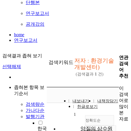
단행본
연구보고서
공개강의
home
연구보고서
검색결과 좁혀 보기
연관
저자 : 환경기술
검색키워드
검색
개발센터)
선택해제
어
(검색결과
1
건)
추천
좁혀본 항목 보
이
기순서
검색
어로
내보내기
내책장담기
검색량순
많이
한글로보기
가나다순
본
1
발행기관
자료
정확도순
양질의 상수원
한국
내림차순