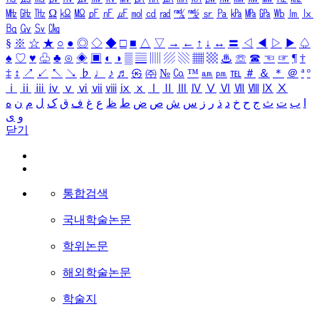
㎒
㎓
㎔
Ω
㏀
㏁
㎊
㎋
㎌
㏖
㏅
㎭
㎮
㎯
㏛
㎩
㎪
㎫
㎬
㏝
㏐
㏓
㏃
㏉
㏜
㏆
§
※
☆
★
○
●
◎
◇
◆
□
■
△
▽
→
←
↑
↓
↔
〓
◁
◀
▷
▶
♤
♠
♡
♥
♧
♣
⊙
◈
▣
◐
◑
▒
▤
▥
▨
▧
▦
▩
♨
☏
☎
☜
☞
¶
†
‡
↕
↗
↙
↖
↘
♭
♩
♪
♬
㉿
㈜
№
㏇
™
㏂
㏘
℡
＃
＆
＊
＠
ª
º
ⅰ
ⅱ
ⅲ
ⅳ
ⅴ
ⅵ
ⅶ
ⅷ
ⅸ
ⅹ
Ⅰ
Ⅱ
Ⅲ
Ⅳ
Ⅴ
Ⅵ
Ⅶ
Ⅷ
Ⅸ
Ⅹ
ا
ب
ت
ث
ج
ح
خ
د
ذ
ر
ز
س
ش
ص
ض
ط
ظ
ع
غ
ف
ق
ک
ل
م
ن
ه
و
ی
닫기
통합검색
국내학술논문
학위논문
해외학술논문
학술지