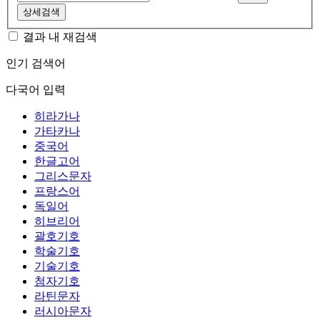
상세검색
결과 내 재검색
인기 검색어
다국어 입력
히라가나
가타카나
중국어
한글고어
그리스문자
프랑스어
독일어
히브리어
괄호기호
학술기호
기술기호
첨자기호
라틴문자
러시아문자