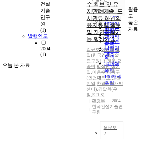
정확도
건설
수 확보 및 유
순
활용
기술
지관리기술: 도
10개씩 출력
내림차순
인기도
도
연구
시관류 하천의
순
조회
높은
원
10개씩
유지유량 확보
연도순
자료
(1)
출력
및 자연정화기
제목순
발행연도
20개씩
능 향상기술
저자순
출력
발행기
2004
김규호
,
이진원
,
홍
30개씩
(1)
관순
일(한국건설기술
출력
연구원)
,
최계운
,
오
50개씩
오늘 본 자료
종민
,
박성천
,
정기
출력
일
,
이흥수
,
김용구
100개씩
(인천대학교
,
인천
출력
지역
,
환경기술개발
센터)
,
김달환(우
일
,
E.R.S)
환경부
2004
한국건설기술연
구원
원문보
기