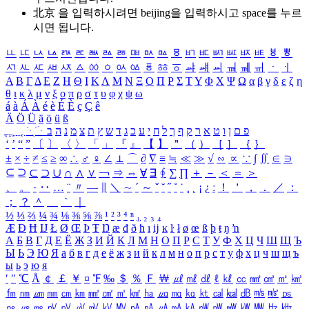
北京 을 입력하시려면
beijing
을 입력하시고 space를 누르
시면 됩니다.
ㅥ
ㅦ
ㅧ
ㅨ
ㅩ
ㅪ
ㅫ
ㅬ
ㅭ
ㅮ
ㅯ
ㅰ
ㅱ
ㅲ
ㅳ
ㅴ
ㅵ
ㅶ
ㅷ
ㅸ
ㅹ
ㅺ
ㅻ
ㅼ
ㅽ
ㅾ
ㅿ
ㆀ
ㆁ
ㆂ
ㆃ
ㆄ
ㆅ
ㆆ
ㆇ
ㆈ
ㆉ
ㆊ
ㆋ
ㆌ
ㆍ
ㆎ
Α
Β
Γ
Δ
Ε
Ζ
Η
Θ
Ι
Κ
Λ
Μ
Ν
Ξ
Ο
Π
Ρ
Σ
Τ
Υ
Φ
Χ
Ψ
Ω
α
β
γ
δ
ε
ζ
η
θ
ι
κ
λ
μ
ν
ξ
ο
π
ρ
σ
τ
υ
φ
χ
ψ
ω
á
à
Á
À
é
è
É
È
ç
Ç
ê
Ä
Ö
Ü
ä
ö
ü
ß
ְ
ֳ
ֲ
ֱ
ָ
ַ
ֵ
ֶ
ִ
ֹ
ּ
ֻ
ׂ
ׁ
ּ
ב
ה
נ
מ
צ
ת
ץ
ש
ד
ג
כ
ע
י
ח
ל
ך
ף
ק
ר
א
ט
ו
ן
ם
פ
‘
’
“
”
〔
〕
〈
〉
「
」
『
』
【
】
＂
（
）
［
］
｛
｝
±
×
÷
≠
≤
≥
∞
∴
♂
♀
∠
⊥
⌒
∂
∇
≡
≒
≪
≫
√
∽
∝
∵
∫
∬
∈
∋
⊆
⊇
⊂
⊃
∪
∩
∧
∨
￢
⇒
⇔
∀
∃
∮
∑
∏
＋
－
＜
＝
＞
、
。
·
‥
…
¨
〃
―
∥
＼
∼
´
～
ˇ
˘
˝
˚
˙
¸
˛
¡
¿
ː
！
＇
，
．
／
：
；
？
＾
＿
｀
｜
½
⅓
⅔
¼
¾
⅛
⅜
⅝
⅞
¹
²
³
⁴
ⁿ
₁
₂
₃
₄
Æ
Ð
Ħ
Ĳ
Ł
Ø
Œ
Þ
Ŧ
Ŋ
æ
đ
ð
ħ
ı
ĳ
ĸ
ŀ
ł
ø
œ
ß
þ
ŧ
ŋ
ŉ
А
Б
В
Г
Д
Е
Ё
Ж
З
И
Й
К
Л
М
Н
О
П
Р
С
Т
У
Ф
Х
Ц
Ч
Ш
Щ
Ъ
Ы
Ь
Э
Ю
Я
а
б
в
г
д
е
ё
ж
з
и
й
к
л
м
н
о
п
р
с
т
у
ф
х
ц
ч
ш
щ
ъ
ы
ь
э
ю
я
′
″
℃
Å
￠
￡
￥
¤
℉
‰
＄
％
Ｆ
￦
㎕
㎖
㎗
ℓ
㎘
㏄
㎣
㎤
㎥
㎦
㎙
㎚
㎛
㎜
㎝
㎞
㎟
㎠
㎡
㎢
㏊
㎍
㎎
㎏
㏏
㎈
㎉
㏈
㎧
㎨
㎰
㎱
㎲
㎳
㎴
㎵
㎶
㎷
㎸
㎹
㎀
㎁
㎂
㎃
㎄
㎺
㎻
㎽
㎾
㎿
㎐
㎑