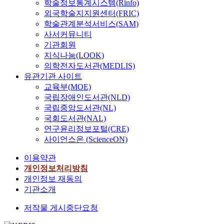
학술정보통계시스템(Rinfo)
외국학술지지원센터(FRIC)
학술관계분석서비스(SAM)
사서커뮤니티
기관회원
지식나눔(LOOK)
의학전자도서관(MEDLIS)
유관기관 사이트
교육부(MOE)
국립장애인도서관(NLD)
국립중앙도서관(NL)
국회도서관(NAL)
연구윤리정보포털(CRE)
사이언스온 (ScienceON)
이용약관
개인정보처리방침
개인정보 재동의
기관소개
저작물 게시중단요청