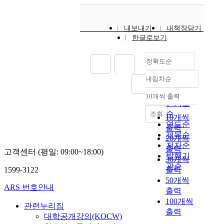
내보내기
내책장담기
한글로보기
정확도순
내림차순
정확도
순
10개씩 출력
내림차순
인기도
순
조회
10개씩
연도순
출력
제목순
20개씩
저자순
출력
고객센터 (평일: 09:00~18:00)
발행기
30개씩
관순
1599-3122
출력
50개씩
ARS 번호안내
출력
100개씩
관련누리집
출력
대학공개강의(KOCW)