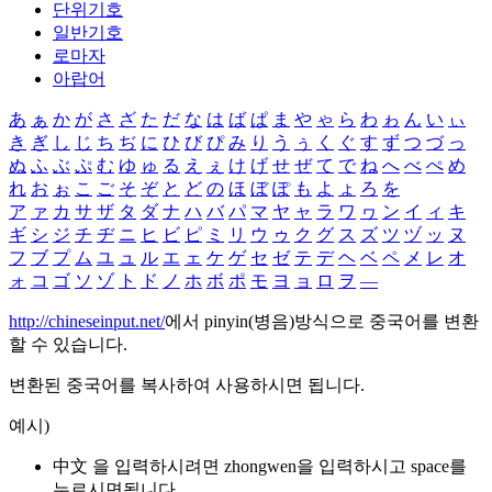
단위기호
일반기호
로마자
아랍어
あ
ぁ
か
が
さ
ざ
た
だ
な
は
ば
ぱ
ま
や
ゃ
ら
わ
ゎ
ん
い
ぃ
き
ぎ
し
じ
ち
ぢ
に
ひ
び
ぴ
み
り
う
ぅ
く
ぐ
す
ず
つ
づ
っ
ぬ
ふ
ぶ
ぷ
む
ゆ
ゅ
る
え
ぇ
け
げ
せ
ぜ
て
で
ね
へ
べ
ぺ
め
れ
お
ぉ
こ
ご
そ
ぞ
と
ど
の
ほ
ぼ
ぽ
も
よ
ょ
ろ
を
ア
ァ
カ
サ
ザ
タ
ダ
ナ
ハ
バ
パ
マ
ヤ
ャ
ラ
ワ
ヮ
ン
イ
ィ
キ
ギ
シ
ジ
チ
ヂ
ニ
ヒ
ビ
ピ
ミ
リ
ウ
ゥ
ク
グ
ス
ズ
ツ
ヅ
ッ
ヌ
フ
ブ
プ
ム
ユ
ュ
ル
エ
ェ
ケ
ゲ
セ
ゼ
テ
デ
ヘ
ベ
ペ
メ
レ
オ
ォ
コ
ゴ
ソ
ゾ
ト
ド
ノ
ホ
ボ
ポ
モ
ヨ
ョ
ロ
ヲ
―
http://chineseinput.net/
에서 pinyin(병음)방식으로 중국어를 변환
할 수 있습니다.
변환된 중국어를 복사하여 사용하시면 됩니다.
예시)
中文 을 입력하시려면
zhongwen
을 입력하시고 space를
누르시면됩니다.