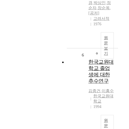
경,박상인,정
순자,장순옥
,
[공저]
고려서적
1976
원
문
보
기
6
한국교원대
학교 졸업
생에 대한
추수연구
김종건
,
이흥수
한국교원대
학교
1994
원
문