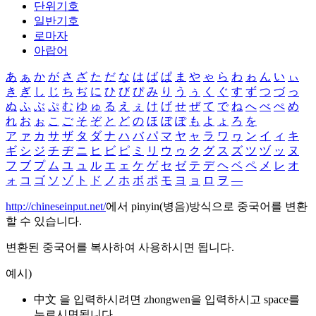
단위기호
일반기호
로마자
아랍어
あ
ぁ
か
が
さ
ざ
た
だ
な
は
ば
ぱ
ま
や
ゃ
ら
わ
ゎ
ん
い
ぃ
き
ぎ
し
じ
ち
ぢ
に
ひ
び
ぴ
み
り
う
ぅ
く
ぐ
す
ず
つ
づ
っ
ぬ
ふ
ぶ
ぷ
む
ゆ
ゅ
る
え
ぇ
け
げ
せ
ぜ
て
で
ね
へ
べ
ぺ
め
れ
お
ぉ
こ
ご
そ
ぞ
と
ど
の
ほ
ぼ
ぽ
も
よ
ょ
ろ
を
ア
ァ
カ
サ
ザ
タ
ダ
ナ
ハ
バ
パ
マ
ヤ
ャ
ラ
ワ
ヮ
ン
イ
ィ
キ
ギ
シ
ジ
チ
ヂ
ニ
ヒ
ビ
ピ
ミ
リ
ウ
ゥ
ク
グ
ス
ズ
ツ
ヅ
ッ
ヌ
フ
ブ
プ
ム
ユ
ュ
ル
エ
ェ
ケ
ゲ
セ
ゼ
テ
デ
ヘ
ベ
ペ
メ
レ
オ
ォ
コ
ゴ
ソ
ゾ
ト
ド
ノ
ホ
ボ
ポ
モ
ヨ
ョ
ロ
ヲ
―
http://chineseinput.net/
에서 pinyin(병음)방식으로 중국어를 변환
할 수 있습니다.
변환된 중국어를 복사하여 사용하시면 됩니다.
예시)
中文 을 입력하시려면
zhongwen
을 입력하시고 space를
누르시면됩니다.