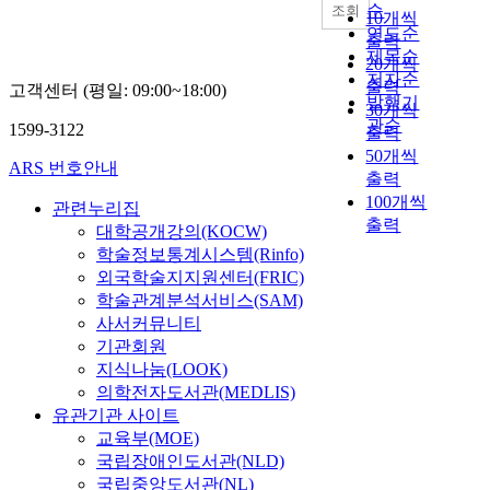
순
조회
10개씩
연도순
출력
제목순
20개씩
저자순
출력
고객센터 (평일: 09:00~18:00)
발행기
30개씩
관순
1599-3122
출력
50개씩
ARS 번호안내
출력
100개씩
관련누리집
출력
대학공개강의(KOCW)
학술정보통계시스템(Rinfo)
외국학술지지원센터(FRIC)
학술관계분석서비스(SAM)
사서커뮤니티
기관회원
지식나눔(LOOK)
의학전자도서관(MEDLIS)
유관기관 사이트
교육부(MOE)
국립장애인도서관(NLD)
국립중앙도서관(NL)