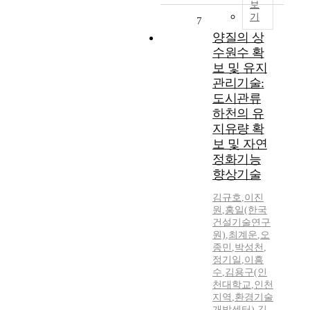
보
기
7
양질의 상
수원수 확
보 및 유지
관리기술:
도시관류
하천의 유
지유량 확
보 및 자연
정화기능
향상기술
김규호
,
이진
원
,
홍일(한국
건설기술연구
원)
,
최계운
,
오
종민
,
박성천
,
정기일
,
이흥
수
,
김용구(인
천대학교
,
인천
지역
,
환경기술
개발센터)
,
김