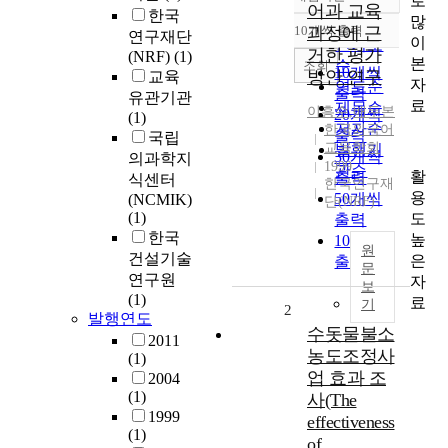
로
정확도
어과 교육
한국
많
순
10개씩 출력
과정에 근
연구재단
내림차순
이
인기도
거한 평가
(NRF)
(1)
본
순
조회
10개씩
방안 연구
교육
자
연도순
출력
유관기관
료
제목순
이흥수
,
배두본
20개씩
(1)
저자순
한국외국어
출력
국립
교육학회
발행기
30개씩
의과학지
1999
관순
활
출력
식센터
한국연구재
용
50개씩
(NCMIK)
단(NRF)
(1)
도
출력
한국
높
100개씩
원
건설기술
은
출력
문
연구원
자
보
(1)
료
기
2
발행연도
수돗물불소
2011
농도조정사
(1)
업 효과 조
2004
(1)
사(The
1999
effectiveness
(1)
of