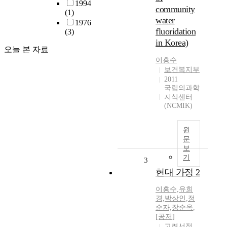
1994
community
(1)
water
1976
fluoridation
(3)
in Korea)
오늘 본 자료
이흥수
보건복지부
2011
국립의과학
지식센터
(NCMIK)
원
문
보
기
3
현대 가정 2
이흥수,유희
경,박상인,정
순자,장순옥
,
[공저]
고려서적