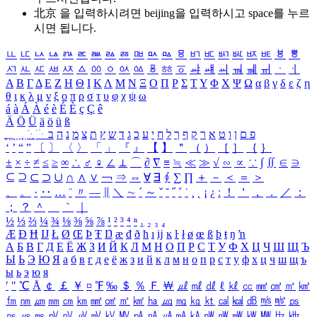
北京 을 입력하시려면
beijing
을 입력하시고 space를 누르
시면 됩니다.
ㅥ
ㅦ
ㅧ
ㅨ
ㅩ
ㅪ
ㅫ
ㅬ
ㅭ
ㅮ
ㅯ
ㅰ
ㅱ
ㅲ
ㅳ
ㅴ
ㅵ
ㅶ
ㅷ
ㅸ
ㅹ
ㅺ
ㅻ
ㅼ
ㅽ
ㅾ
ㅿ
ㆀ
ㆁ
ㆂ
ㆃ
ㆄ
ㆅ
ㆆ
ㆇ
ㆈ
ㆉ
ㆊ
ㆋ
ㆌ
ㆍ
ㆎ
Α
Β
Γ
Δ
Ε
Ζ
Η
Θ
Ι
Κ
Λ
Μ
Ν
Ξ
Ο
Π
Ρ
Σ
Τ
Υ
Φ
Χ
Ψ
Ω
α
β
γ
δ
ε
ζ
η
θ
ι
κ
λ
μ
ν
ξ
ο
π
ρ
σ
τ
υ
φ
χ
ψ
ω
á
à
Á
À
é
è
É
È
ç
Ç
ê
Ä
Ö
Ü
ä
ö
ü
ß
ְ
ֳ
ֲ
ֱ
ָ
ַ
ֵ
ֶ
ִ
ֹ
ּ
ֻ
ׂ
ׁ
ּ
ב
ה
נ
מ
צ
ת
ץ
ש
ד
ג
כ
ע
י
ח
ל
ך
ף
ק
ר
א
ט
ו
ן
ם
פ
‘
’
“
”
〔
〕
〈
〉
「
」
『
』
【
】
＂
（
）
［
］
｛
｝
±
×
÷
≠
≤
≥
∞
∴
♂
♀
∠
⊥
⌒
∂
∇
≡
≒
≪
≫
√
∽
∝
∵
∫
∬
∈
∋
⊆
⊇
⊂
⊃
∪
∩
∧
∨
￢
⇒
⇔
∀
∃
∮
∑
∏
＋
－
＜
＝
＞
、
。
·
‥
…
¨
〃
―
∥
＼
∼
´
～
ˇ
˘
˝
˚
˙
¸
˛
¡
¿
ː
！
＇
，
．
／
：
；
？
＾
＿
｀
｜
½
⅓
⅔
¼
¾
⅛
⅜
⅝
⅞
¹
²
³
⁴
ⁿ
₁
₂
₃
₄
Æ
Ð
Ħ
Ĳ
Ł
Ø
Œ
Þ
Ŧ
Ŋ
æ
đ
ð
ħ
ı
ĳ
ĸ
ŀ
ł
ø
œ
ß
þ
ŧ
ŋ
ŉ
А
Б
В
Г
Д
Е
Ё
Ж
З
И
Й
К
Л
М
Н
О
П
Р
С
Т
У
Ф
Х
Ц
Ч
Ш
Щ
Ъ
Ы
Ь
Э
Ю
Я
а
б
в
г
д
е
ё
ж
з
и
й
к
л
м
н
о
п
р
с
т
у
ф
х
ц
ч
ш
щ
ъ
ы
ь
э
ю
я
′
″
℃
Å
￠
￡
￥
¤
℉
‰
＄
％
Ｆ
￦
㎕
㎖
㎗
ℓ
㎘
㏄
㎣
㎤
㎥
㎦
㎙
㎚
㎛
㎜
㎝
㎞
㎟
㎠
㎡
㎢
㏊
㎍
㎎
㎏
㏏
㎈
㎉
㏈
㎧
㎨
㎰
㎱
㎲
㎳
㎴
㎵
㎶
㎷
㎸
㎹
㎀
㎁
㎂
㎃
㎄
㎺
㎻
㎽
㎾
㎿
㎐
㎑