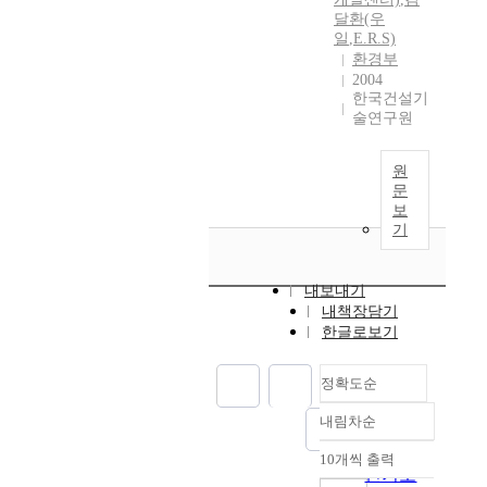
달환(우
일
,
E.R.S)
환경부
2004
한국건설기
술연구원
원
문
보
기
내보내기
내책장담기
한글로보기
정확도순
내림차순
정확도
순
10개씩 출력
내림차순
인기도