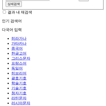
상세검색
결과 내 재검색
인기 검색어
다국어 입력
히라가나
가타카나
중국어
한글고어
그리스문자
프랑스어
독일어
히브리어
괄호기호
학술기호
기술기호
첨자기호
라틴문자
러시아문자