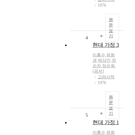
1976
원
문
보
기
4
현대 가정 3
이흥수,유희
경,박상인,정
순자,장순옥
,
[공저]
고려서적
1976
원
문
보
기
5
현대 가정 1
이흥수,유희