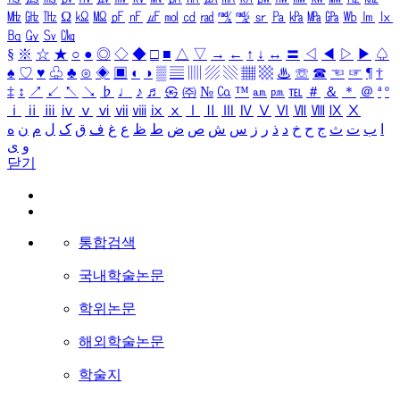
㎒
㎓
㎔
Ω
㏀
㏁
㎊
㎋
㎌
㏖
㏅
㎭
㎮
㎯
㏛
㎩
㎪
㎫
㎬
㏝
㏐
㏓
㏃
㏉
㏜
㏆
§
※
☆
★
○
●
◎
◇
◆
□
■
△
▽
→
←
↑
↓
↔
〓
◁
◀
▷
▶
♤
♠
♡
♥
♧
♣
⊙
◈
▣
◐
◑
▒
▤
▥
▨
▧
▦
▩
♨
☏
☎
☜
☞
¶
†
‡
↕
↗
↙
↖
↘
♭
♩
♪
♬
㉿
㈜
№
㏇
™
㏂
㏘
℡
＃
＆
＊
＠
ª
º
ⅰ
ⅱ
ⅲ
ⅳ
ⅴ
ⅵ
ⅶ
ⅷ
ⅸ
ⅹ
Ⅰ
Ⅱ
Ⅲ
Ⅳ
Ⅴ
Ⅵ
Ⅶ
Ⅷ
Ⅸ
Ⅹ
ا
ب
ت
ث
ج
ح
خ
د
ذ
ر
ز
س
ش
ص
ض
ط
ظ
ع
غ
ف
ق
ک
ل
م
ن
ه
و
ی
닫기
통합검색
국내학술논문
학위논문
해외학술논문
학술지