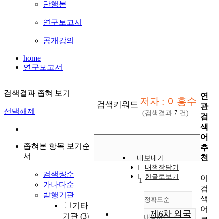
단행본
연구보고서
공개강의
home
연구보고서
검색결과 좁혀 보기
연
저자 : 이흥수
검색키워드
관
선택해제
(검색결과
7
건)
검
색
어
좁혀본 항목 보기순
추
서
천
내보내기
내책장담기
검색량순
한글로보기
이
1
가나다순
검
발행기관
색
정확도순
기타
어
제6차 외국
기관
(3)
내림차순