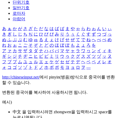
단위기호
일반기호
로마자
아랍어
あ
ぁ
か
が
さ
ざ
た
だ
な
は
ば
ぱ
ま
や
ゃ
ら
わ
ゎ
ん
い
ぃ
き
ぎ
し
じ
ち
ぢ
に
ひ
び
ぴ
み
り
う
ぅ
く
ぐ
す
ず
つ
づ
っ
ぬ
ふ
ぶ
ぷ
む
ゆ
ゅ
る
え
ぇ
け
げ
せ
ぜ
て
で
ね
へ
べ
ぺ
め
れ
お
ぉ
こ
ご
そ
ぞ
と
ど
の
ほ
ぼ
ぽ
も
よ
ょ
ろ
を
ア
ァ
カ
サ
ザ
タ
ダ
ナ
ハ
バ
パ
マ
ヤ
ャ
ラ
ワ
ヮ
ン
イ
ィ
キ
ギ
シ
ジ
チ
ヂ
ニ
ヒ
ビ
ピ
ミ
リ
ウ
ゥ
ク
グ
ス
ズ
ツ
ヅ
ッ
ヌ
フ
ブ
プ
ム
ユ
ュ
ル
エ
ェ
ケ
ゲ
セ
ゼ
テ
デ
ヘ
ベ
ペ
メ
レ
オ
ォ
コ
ゴ
ソ
ゾ
ト
ド
ノ
ホ
ボ
ポ
モ
ヨ
ョ
ロ
ヲ
―
http://chineseinput.net/
에서 pinyin(병음)방식으로 중국어를 변환
할 수 있습니다.
변환된 중국어를 복사하여 사용하시면 됩니다.
예시)
中文 을 입력하시려면
zhongwen
을 입력하시고 space를
누르시면됩니다.