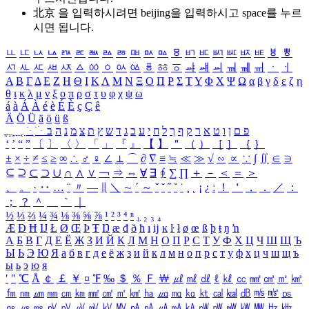
北京 을 입력하시려면
beijing
을 입력하시고 space를 누르
시면 됩니다.
ㅥ
ㅦ
ㅧ
ㅨ
ㅩ
ㅪ
ㅫ
ㅬ
ㅭ
ㅮ
ㅯ
ㅰ
ㅱ
ㅲ
ㅳ
ㅴ
ㅵ
ㅶ
ㅷ
ㅸ
ㅹ
ㅺ
ㅻ
ㅼ
ㅽ
ㅾ
ㅿ
ㆀ
ㆁ
ㆂ
ㆃ
ㆄ
ㆅ
ㆆ
ㆇ
ㆈ
ㆉ
ㆊ
ㆋ
ㆌ
ㆍ
ㆎ
Α
Β
Γ
Δ
Ε
Ζ
Η
Θ
Ι
Κ
Λ
Μ
Ν
Ξ
Ο
Π
Ρ
Σ
Τ
Υ
Φ
Χ
Ψ
Ω
α
β
γ
δ
ε
ζ
η
θ
ι
κ
λ
μ
ν
ξ
ο
π
ρ
σ
τ
υ
φ
χ
ψ
ω
á
à
Á
À
é
è
É
È
ç
Ç
ê
Ä
Ö
Ü
ä
ö
ü
ß
ְ
ֳ
ֲ
ֱ
ָ
ַ
ֵ
ֶ
ִ
ֹ
ּ
ֻ
ׂ
ׁ
ּ
ב
ה
נ
מ
צ
ת
ץ
ש
ד
ג
כ
ע
י
ח
ל
ך
ף
ק
ר
א
ט
ו
ן
ם
פ
‘
’
“
”
〔
〕
〈
〉
「
」
『
』
【
】
＂
（
）
［
］
｛
｝
±
×
÷
≠
≤
≥
∞
∴
♂
♀
∠
⊥
⌒
∂
∇
≡
≒
≪
≫
√
∽
∝
∵
∫
∬
∈
∋
⊆
⊇
⊂
⊃
∪
∩
∧
∨
￢
⇒
⇔
∀
∃
∮
∑
∏
＋
－
＜
＝
＞
、
。
·
‥
…
¨
〃
―
∥
＼
∼
´
～
ˇ
˘
˝
˚
˙
¸
˛
¡
¿
ː
！
＇
，
．
／
：
；
？
＾
＿
｀
｜
½
⅓
⅔
¼
¾
⅛
⅜
⅝
⅞
¹
²
³
⁴
ⁿ
₁
₂
₃
₄
Æ
Ð
Ħ
Ĳ
Ł
Ø
Œ
Þ
Ŧ
Ŋ
æ
đ
ð
ħ
ı
ĳ
ĸ
ŀ
ł
ø
œ
ß
þ
ŧ
ŋ
ŉ
А
Б
В
Г
Д
Е
Ё
Ж
З
И
Й
К
Л
М
Н
О
П
Р
С
Т
У
Ф
Х
Ц
Ч
Ш
Щ
Ъ
Ы
Ь
Э
Ю
Я
а
б
в
г
д
е
ё
ж
з
и
й
к
л
м
н
о
п
р
с
т
у
ф
х
ц
ч
ш
щ
ъ
ы
ь
э
ю
я
′
″
℃
Å
￠
￡
￥
¤
℉
‰
＄
％
Ｆ
￦
㎕
㎖
㎗
ℓ
㎘
㏄
㎣
㎤
㎥
㎦
㎙
㎚
㎛
㎜
㎝
㎞
㎟
㎠
㎡
㎢
㏊
㎍
㎎
㎏
㏏
㎈
㎉
㏈
㎧
㎨
㎰
㎱
㎲
㎳
㎴
㎵
㎶
㎷
㎸
㎹
㎀
㎁
㎂
㎃
㎄
㎺
㎻
㎽
㎾
㎿
㎐
㎑