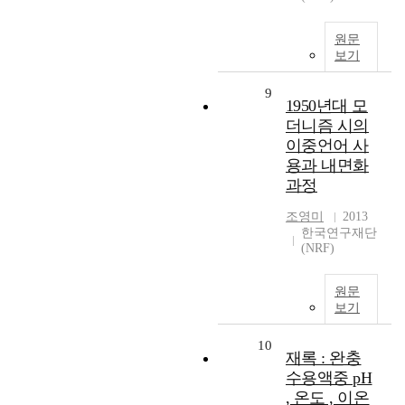
원문
보기
9
1950년대 모
더니즘 시의
이중언어 사
용과 내면화
과정
조영미
2013
한국연구재단
(NRF)
원문
보기
10
재록 : 완충
수용액중 pH
, 온도 , 이온