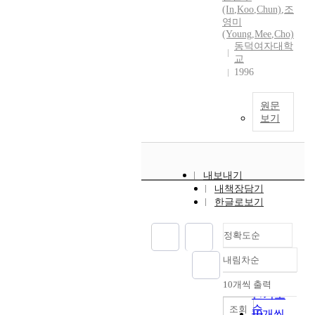
(In
,
Koo
,
Chun)
,
조
영미
(Young
,
Mee
,
Cho)
동덕여자대학
교
1996
원문
보기
내보내기
내책장담기
한글로보기
정확도순
내림차순
정확도
순
10개씩 출력
내림차순
인기도
순
조회
10개씩