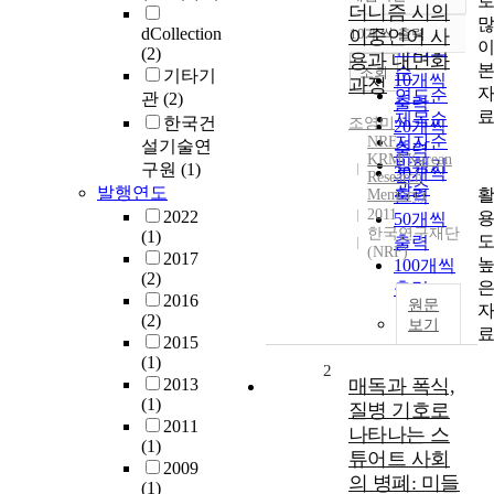
정확도
더니즘 시의
순
dCollection
이중언어 사
10개씩 출력
내림차순
인기도
(2)
용과 내면화
순
조회
기타기
10개씩
과정
연도순
관
(2)
출력
제목순
한국건
조영미
20개씩
저자순
NRF
설기술연
출력
KRM(Korean
발행기
구원
(1)
30개씩
Research
관순
발행연도
Memory)
출력
2011
2022
50개씩
한국연구재단
(1)
출력
(NRF)
2017
100개씩
(2)
출력
2016
원문
(2)
보기
2015
(1)
2
2013
매독과 폭식,
(1)
질병 기호로
2011
나타나는 스
(1)
튜어트 사회
2009
의 병폐: 미들
(1)