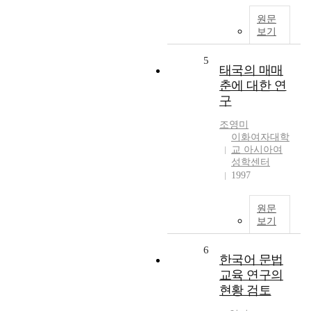
원문
보기
5
태국의 매매
춘에 대한 연
구
조영미
이화여자대학
교 아시아여
성학센터
1997
원문
보기
6
한국어 문법
교육 연구의
현황 검토