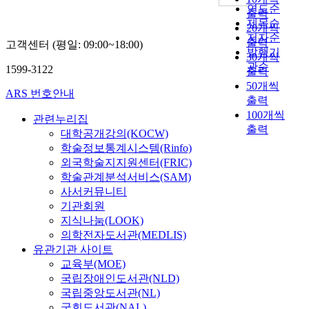
연도순
출력
제목순
20개씩
저자순
출력
고객센터 (평일: 09:00~18:00)
발행기
30개씩
관순
1599-3122
출력
50개씩
ARS 번호안내
출력
100개씩
관련누리집
출력
대학공개강의(KOCW)
학술정보통계시스템(Rinfo)
외국학술지지원센터(FRIC)
학술관계분석서비스(SAM)
사서커뮤니티
기관회원
지식나눔(LOOK)
의학전자도서관(MEDLIS)
유관기관 사이트
교육부(MOE)
국립장애인도서관(NLD)
국립중앙도서관(NL)
국회도서관(NAL)