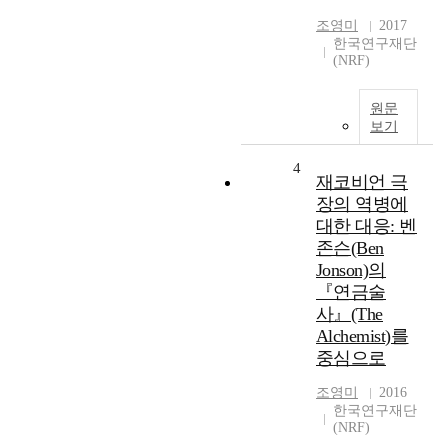
조영미
2017
한국연구재단
(NRF)
원문
보기
4
재코비언 극
장의 역병에
대한 대응: 벤
존슨(Ben
Jonson)의
『연금술
사』(The
Alchemist)를
중심으로
조영미
2016
한국연구재단
(NRF)