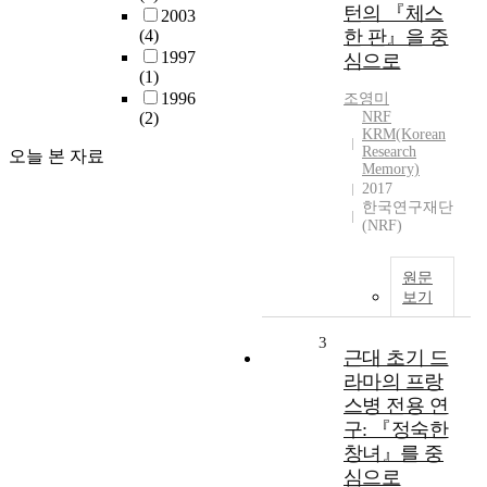
턴의 『체스
2003
(4)
한 판』을 중
1997
심으로
(1)
1996
조영미
(2)
NRF
KRM(Korean
Research
오늘 본 자료
Memory)
2017
한국연구재단
(NRF)
원문
보기
3
근대 초기 드
라마의 프랑
스병 전용 연
구: 『정숙한
창녀』를 중
심으로