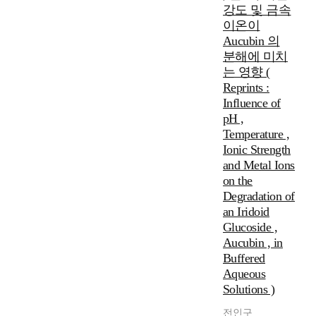
강도 및 금속
이온이
Aucubin 의
분해에 미치
는 영향 (
Reprints :
Influence of
pH ,
Temperature ,
Ionic Strength
and Metal Ions
on the
Degradation of
an Iridoid
Glucoside ,
Aucubin , in
Buffered
Aqueous
Solutions )
전인구