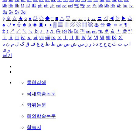
㎒
㎓
㎔
Ω
㏀
㏁
㎊
㎋
㎌
㏖
㏅
㎭
㎮
㎯
㏛
㎩
㎪
㎫
㎬
㏝
㏐
㏓
㏃
㏉
㏜
㏆
§
※
☆
★
○
●
◎
◇
◆
□
■
△
▽
→
←
↑
↓
↔
〓
◁
◀
▷
▶
♤
♠
♡
♥
♧
♣
⊙
◈
▣
◐
◑
▒
▤
▥
▨
▧
▦
▩
♨
☏
☎
☜
☞
¶
†
‡
↕
↗
↙
↖
↘
♭
♩
♪
♬
㉿
㈜
№
㏇
™
㏂
㏘
℡
＃
＆
＊
＠
ª
º
ⅰ
ⅱ
ⅲ
ⅳ
ⅴ
ⅵ
ⅶ
ⅷ
ⅸ
ⅹ
Ⅰ
Ⅱ
Ⅲ
Ⅳ
Ⅴ
Ⅵ
Ⅶ
Ⅷ
Ⅸ
Ⅹ
ا
ب
ت
ث
ج
ح
خ
د
ذ
ر
ز
س
ش
ص
ض
ط
ظ
ع
غ
ف
ق
ک
ل
م
ن
ه
و
ی
닫기
통합검색
국내학술논문
학위논문
해외학술논문
학술지