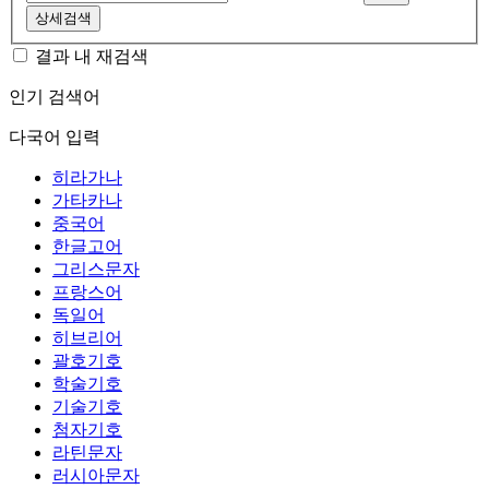
상세검색
결과 내 재검색
인기 검색어
다국어 입력
히라가나
가타카나
중국어
한글고어
그리스문자
프랑스어
독일어
히브리어
괄호기호
학술기호
기술기호
첨자기호
라틴문자
러시아문자