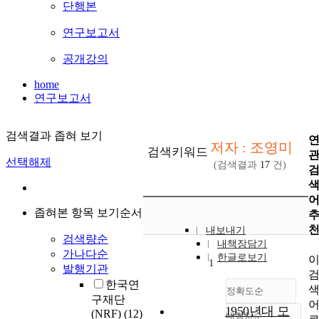
단행본
연구보고서
공개강의
home
연구보고서
검색결과 좁혀 보기
저자 : 조영미
검색키워드
선택해제
(검색결과
17
건)
좁혀본 항목 보기순서
내보내기
검색량순
내책장담기
가나다순
한글로보기
1
발행기관
한국연
정확도순
구재단
1950년대 모
(NRF)
(12)
내림차순