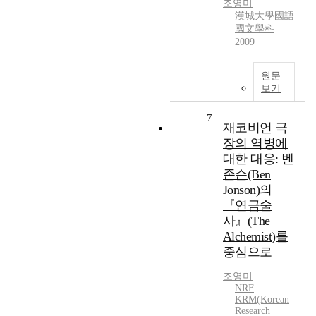
조영미
漢城大學國語
國文學科
2009
원문
보기
7
재코비언 극
장의 역병에
대한 대응: 벤
존슨(Ben
Jonson)의
『연금술
사』(The
Alchemist)를
중심으로
조영미
NRF
KRM(Korean
Research