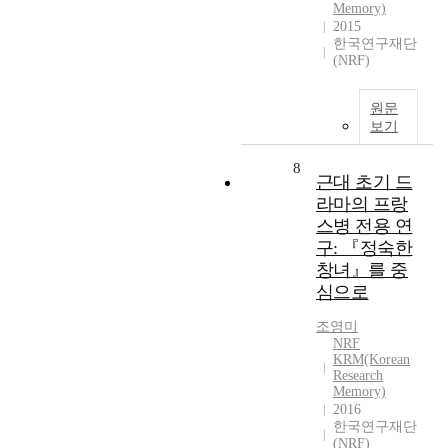
Memory)
2015
한국연구재단
(NRF)
원문
보기
8
근대 초기 드
라마의 프랑
스병 전용 연
구: 『정숙한
창녀』를 중
심으로
조영미
NRF
KRM(Korean
Research
Memory)
2016
한국연구재단
(NRF)