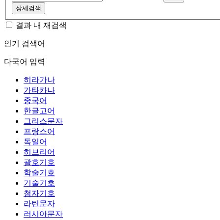
상세검색
결과 내 재검색
인기 검색어
다국어 입력
히라가나
가타카나
중국어
한글고어
그리스문자
프랑스어
독일어
히브리어
괄호기호
학술기호
기술기호
첨자기호
라틴문자
러시아문자