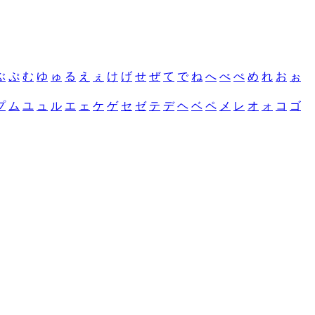
ぶ
ぷ
む
ゆ
ゅ
る
え
ぇ
け
げ
せ
ぜ
て
で
ね
へ
べ
ぺ
め
れ
お
ぉ
プ
ム
ユ
ュ
ル
エ
ェ
ケ
ゲ
セ
ゼ
テ
デ
ヘ
ベ
ペ
メ
レ
オ
ォ
コ
ゴ