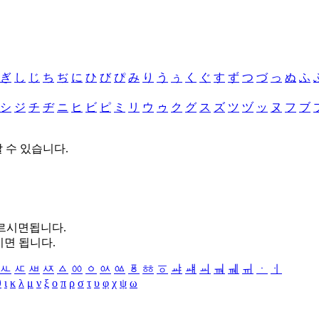
ぎ
し
じ
ち
ぢ
に
ひ
び
ぴ
み
り
う
ぅ
く
ぐ
す
ず
つ
づ
っ
ぬ
ふ
シ
ジ
チ
ヂ
ニ
ヒ
ビ
ピ
ミ
リ
ウ
ゥ
ク
グ
ス
ズ
ツ
ヅ
ッ
ヌ
フ
ブ
할 수 있습니다.
누르시면됩니다.
시면 됩니다.
ㅻ
ㅼ
ㅽ
ㅾ
ㅿ
ㆀ
ㆁ
ㆂ
ㆃ
ㆄ
ㆅ
ㆆ
ㆇ
ㆈ
ㆉ
ㆊ
ㆋ
ㆌ
ㆍ
ㆎ
θ
ι
κ
λ
μ
ν
ξ
ο
π
ρ
σ
τ
υ
φ
χ
ψ
ω