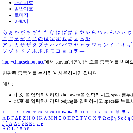
단위기호
일반기호
로마자
아랍어
あ
ぁ
か
が
さ
ざ
た
だ
な
は
ば
ぱ
ま
や
ゃ
ら
わ
ゎ
ん
い
ぃ
き
こ
ご
そ
ぞ
と
ど
の
ほ
ぼ
ぽ
も
よ
ょ
ろ
を
ア
ァ
カ
サ
ザ
タ
ダ
ナ
ハ
バ
パ
マ
ヤ
ャ
ラ
ワ
ヮ
ン
イ
ィ
キ
ギ
ソ
ゾ
ト
ド
ノ
ホ
ボ
ポ
モ
ヨ
ョ
ロ
ヲ
―
http://chineseinput.net/
에서 pinyin(병음)방식으로 중국어를 변환
변환된 중국어를 복사하여 사용하시면 됩니다.
예시)
中文 을 입력하시려면
zhongwen
을 입력하시고 space를
北京 을 입력하시려면
beijing
을 입력하시고 space를 누르
ㅥ
ㅦ
ㅧ
ㅨ
ㅩ
ㅪ
ㅫ
ㅬ
ㅭ
ㅮ
ㅯ
ㅰ
ㅱ
ㅲ
ㅳ
ㅴ
ㅵ
ㅶ
ㅷ
ㅸ
ㅹ
ㅺ
Α
Β
Γ
Δ
Ε
Ζ
Η
Θ
Ι
Κ
Λ
Μ
Ν
Ξ
Ο
Π
Ρ
Σ
Τ
Υ
Φ
Χ
Ψ
Ω
α
β
γ
δ
ε
ζ
η
á
à
Á
À
é
è
É
È
ç
Ç
ê
Ä
Ö
Ü
ä
ö
ü
ß