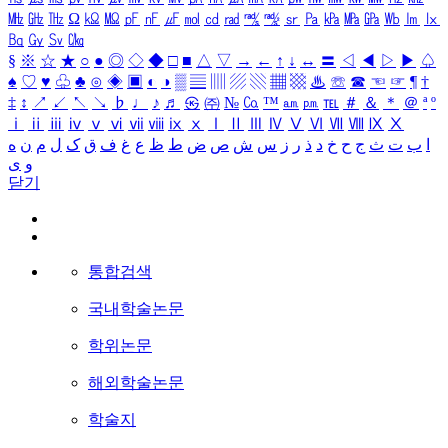
㎒
㎓
㎔
Ω
㏀
㏁
㎊
㎋
㎌
㏖
㏅
㎭
㎮
㎯
㏛
㎩
㎪
㎫
㎬
㏝
㏐
㏓
㏃
㏉
㏜
㏆
§
※
☆
★
○
●
◎
◇
◆
□
■
△
▽
→
←
↑
↓
↔
〓
◁
◀
▷
▶
♤
♠
♡
♥
♧
♣
⊙
◈
▣
◐
◑
▒
▤
▥
▨
▧
▦
▩
♨
☏
☎
☜
☞
¶
†
‡
↕
↗
↙
↖
↘
♭
♩
♪
♬
㉿
㈜
№
㏇
™
㏂
㏘
℡
＃
＆
＊
＠
ª
º
ⅰ
ⅱ
ⅲ
ⅳ
ⅴ
ⅵ
ⅶ
ⅷ
ⅸ
ⅹ
Ⅰ
Ⅱ
Ⅲ
Ⅳ
Ⅴ
Ⅵ
Ⅶ
Ⅷ
Ⅸ
Ⅹ
ا
ب
ت
ث
ج
ح
خ
د
ذ
ر
ز
س
ش
ص
ض
ط
ظ
ع
غ
ف
ق
ک
ل
م
ن
ه
و
ی
닫기
통합검색
국내학술논문
학위논문
해외학술논문
학술지