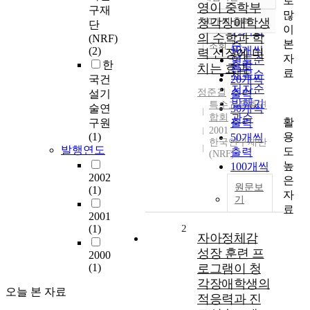
로
정확도
영이 중학부
구재
많
순
청각장애학생
10개씩 출력
단
내림차순
이
인기도
의 수학과 학
(NRF)
본
순
조회
10개씩
(2)
력 신장에 미
자
연도순
한
출력
치는 효과
료
제목순
국건
20개씩
저자순
정준길
설기
출력
발행기
특수교육총연
술연
30개씩
합회
관순
활
구원
출력
2001
용
(1)
50개씩
한국연구재단
발행연도
도
출력
(NRF)
높
100개씩
2002
은
출력
원문보
(1)
자
기
료
2001
(1)
2
자아정체감
성장 훈련 프
2000
(1)
로그램이 청
각장애학생의
오늘 본 자료
적응력과 진