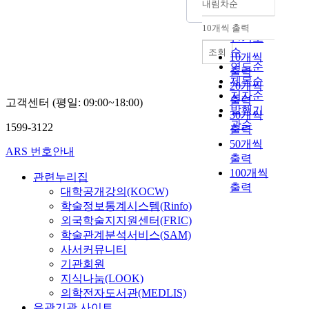
내림차순
정확도
순
10개씩 출력
내림차순
인기도
순
조회
10개씩
연도순
출력
제목순
20개씩
저자순
출력
고객센터 (평일: 09:00~18:00)
발행기
30개씩
관순
1599-3122
출력
50개씩
ARS 번호안내
출력
100개씩
관련누리집
출력
대학공개강의(KOCW)
학술정보통계시스템(Rinfo)
외국학술지지원센터(FRIC)
학술관계분석서비스(SAM)
사서커뮤니티
기관회원
지식나눔(LOOK)
의학전자도서관(MEDLIS)
유관기관 사이트