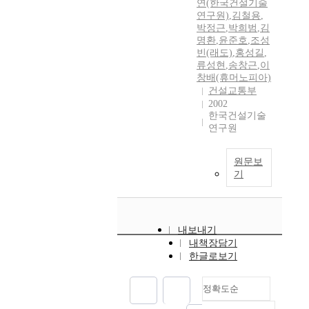
연(한국건설기술
연구원)
,
김철용
,
박정근
,
박희범
,
김
명환
,
윤준호
,
조성
빈(래도)
,
홍성길
,
류성현
,
송창근
,
이
창배(휴머노피아)
건설교통부
2002
한국건설기술
연구원
원문보
기
내보내기
내책장담기
한글로보기
정확도순