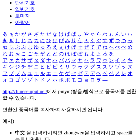
단위기호
일반기호
로마자
아랍어
あ
ぁ
か
が
さ
ざ
た
だ
な
は
ば
ぱ
ま
や
ゃ
ら
わ
ゎ
ん
い
ぃ
き
ぎ
し
じ
ち
ぢ
に
ひ
び
ぴ
み
り
う
ぅ
く
ぐ
す
ず
つ
づ
っ
ぬ
ふ
ぶ
ぷ
む
ゆ
ゅ
る
え
ぇ
け
げ
せ
ぜ
て
で
ね
へ
べ
ぺ
め
れ
お
ぉ
こ
ご
そ
ぞ
と
ど
の
ほ
ぼ
ぽ
も
よ
ょ
ろ
を
ア
ァ
カ
サ
ザ
タ
ダ
ナ
ハ
バ
パ
マ
ヤ
ャ
ラ
ワ
ヮ
ン
イ
ィ
キ
ギ
シ
ジ
チ
ヂ
ニ
ヒ
ビ
ピ
ミ
リ
ウ
ゥ
ク
グ
ス
ズ
ツ
ヅ
ッ
ヌ
フ
ブ
プ
ム
ユ
ュ
ル
エ
ェ
ケ
ゲ
セ
ゼ
テ
デ
ヘ
ベ
ペ
メ
レ
オ
ォ
コ
ゴ
ソ
ゾ
ト
ド
ノ
ホ
ボ
ポ
モ
ヨ
ョ
ロ
ヲ
―
http://chineseinput.net/
에서 pinyin(병음)방식으로 중국어를 변환
할 수 있습니다.
변환된 중국어를 복사하여 사용하시면 됩니다.
예시)
中文 을 입력하시려면
zhongwen
을 입력하시고 space를
누르시면됩니다.