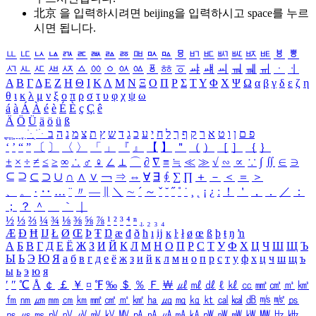
北京 을 입력하시려면
beijing
을 입력하시고 space를 누르
시면 됩니다.
ㅥ
ㅦ
ㅧ
ㅨ
ㅩ
ㅪ
ㅫ
ㅬ
ㅭ
ㅮ
ㅯ
ㅰ
ㅱ
ㅲ
ㅳ
ㅴ
ㅵ
ㅶ
ㅷ
ㅸ
ㅹ
ㅺ
ㅻ
ㅼ
ㅽ
ㅾ
ㅿ
ㆀ
ㆁ
ㆂ
ㆃ
ㆄ
ㆅ
ㆆ
ㆇ
ㆈ
ㆉ
ㆊ
ㆋ
ㆌ
ㆍ
ㆎ
Α
Β
Γ
Δ
Ε
Ζ
Η
Θ
Ι
Κ
Λ
Μ
Ν
Ξ
Ο
Π
Ρ
Σ
Τ
Υ
Φ
Χ
Ψ
Ω
α
β
γ
δ
ε
ζ
η
θ
ι
κ
λ
μ
ν
ξ
ο
π
ρ
σ
τ
υ
φ
χ
ψ
ω
á
à
Á
À
é
è
É
È
ç
Ç
ê
Ä
Ö
Ü
ä
ö
ü
ß
ְ
ֳ
ֲ
ֱ
ָ
ַ
ֵ
ֶ
ִ
ֹ
ּ
ֻ
ׂ
ׁ
ּ
ב
ה
נ
מ
צ
ת
ץ
ש
ד
ג
כ
ע
י
ח
ל
ך
ף
ק
ר
א
ט
ו
ן
ם
פ
‘
’
“
”
〔
〕
〈
〉
「
」
『
』
【
】
＂
（
）
［
］
｛
｝
±
×
÷
≠
≤
≥
∞
∴
♂
♀
∠
⊥
⌒
∂
∇
≡
≒
≪
≫
√
∽
∝
∵
∫
∬
∈
∋
⊆
⊇
⊂
⊃
∪
∩
∧
∨
￢
⇒
⇔
∀
∃
∮
∑
∏
＋
－
＜
＝
＞
、
。
·
‥
…
¨
〃
―
∥
＼
∼
´
～
ˇ
˘
˝
˚
˙
¸
˛
¡
¿
ː
！
＇
，
．
／
：
；
？
＾
＿
｀
｜
½
⅓
⅔
¼
¾
⅛
⅜
⅝
⅞
¹
²
³
⁴
ⁿ
₁
₂
₃
₄
Æ
Ð
Ħ
Ĳ
Ł
Ø
Œ
Þ
Ŧ
Ŋ
æ
đ
ð
ħ
ı
ĳ
ĸ
ŀ
ł
ø
œ
ß
þ
ŧ
ŋ
ŉ
А
Б
В
Г
Д
Е
Ё
Ж
З
И
Й
К
Л
М
Н
О
П
Р
С
Т
У
Ф
Х
Ц
Ч
Ш
Щ
Ъ
Ы
Ь
Э
Ю
Я
а
б
в
г
д
е
ё
ж
з
и
й
к
л
м
н
о
п
р
с
т
у
ф
х
ц
ч
ш
щ
ъ
ы
ь
э
ю
я
′
″
℃
Å
￠
￡
￥
¤
℉
‰
＄
％
Ｆ
￦
㎕
㎖
㎗
ℓ
㎘
㏄
㎣
㎤
㎥
㎦
㎙
㎚
㎛
㎜
㎝
㎞
㎟
㎠
㎡
㎢
㏊
㎍
㎎
㎏
㏏
㎈
㎉
㏈
㎧
㎨
㎰
㎱
㎲
㎳
㎴
㎵
㎶
㎷
㎸
㎹
㎀
㎁
㎂
㎃
㎄
㎺
㎻
㎽
㎾
㎿
㎐
㎑