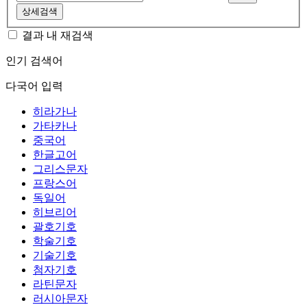
상세검색
결과 내 재검색
인기 검색어
다국어 입력
히라가나
가타카나
중국어
한글고어
그리스문자
프랑스어
독일어
히브리어
괄호기호
학술기호
기술기호
첨자기호
라틴문자
러시아문자