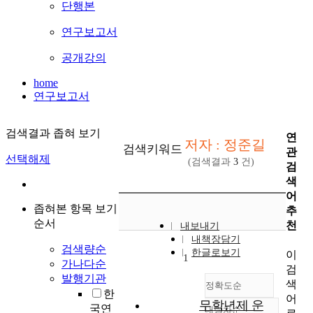
단행본
연구보고서
공개강의
home
연구보고서
검색결과 좁혀 보기
연
저자 : 정준길
검색키워드
관
선택해제
(검색결과
3
건)
검
색
어
좁혀본 항목 보기
추
순서
천
내보내기
내책장담기
검색량순
한글로보기
이
1
가나다순
검
발행기관
색
정확도순
한
어
무학년제 운
국연
내림차순