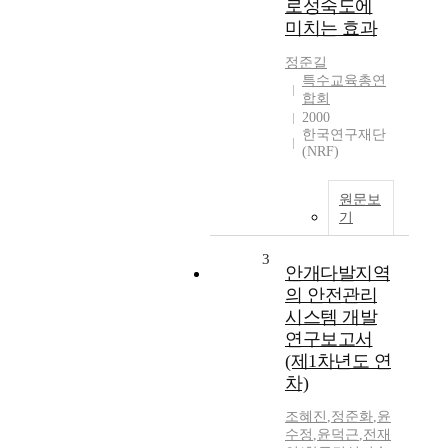
로성숙도에
미치는 효과
정준길
특수교육총연
합회
2000
한국연구재단
(NRF)
원문보
기
3
안개다발지역
의 안전관리
시스템 개발
연구보고서
(제1차년도 연
차)
조혜진
,
정준화
,
윤
수정
,
윤덕근
,
전재