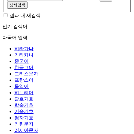
상세검색
결과 내 재검색
인기 검색어
다국어 입력
히라가나
가타카나
중국어
한글고어
그리스문자
프랑스어
독일어
히브리어
괄호기호
학술기호
기술기호
첨자기호
라틴문자
러시아문자