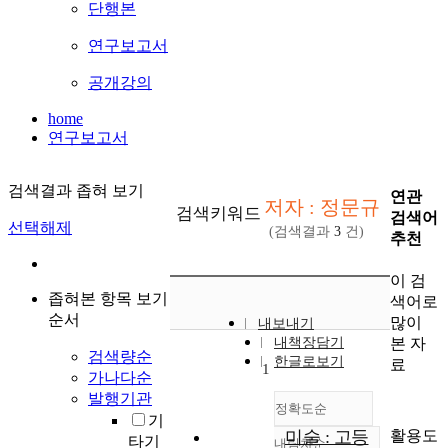
단행본
연구보고서
공개강의
home
연구보고서
검색결과 좁혀 보기
연관
저자 : 정문규
검색키워드
검색어
선택해제
(검색결과
3
건)
추천
이 검
좁혀본 항목 보기
색어로
순서
많이
내보내기
본 자
내책장담기
검색량순
한글로보기
료
1
가나다순
발행기관
정확도순
기
활용도
미술 : 고등
타기
내림차순