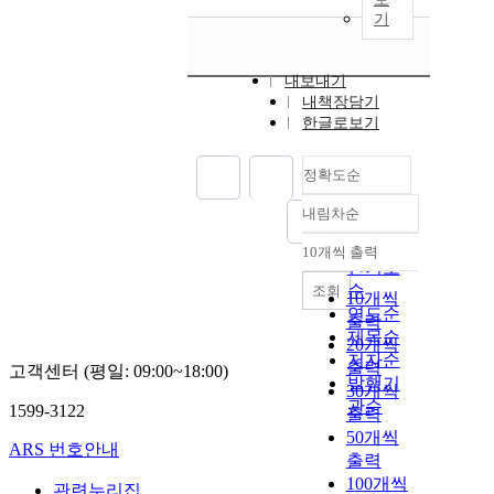
기
내보내기
내책장담기
한글로보기
정확도순
내림차순
정확도
순
10개씩 출력
내림차순
인기도
순
조회
10개씩
연도순
출력
제목순
20개씩
저자순
출력
고객센터 (평일: 09:00~18:00)
발행기
30개씩
관순
1599-3122
출력
50개씩
ARS 번호안내
출력
100개씩
관련누리집