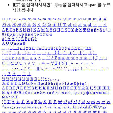
北京 을 입력하시려면
beijing
을 입력하시고 space를 누르
시면 됩니다.
ㅥ
ㅦ
ㅧ
ㅨ
ㅩ
ㅪ
ㅫ
ㅬ
ㅭ
ㅮ
ㅯ
ㅰ
ㅱ
ㅲ
ㅳ
ㅴ
ㅵ
ㅶ
ㅷ
ㅸ
ㅹ
ㅺ
ㅻ
ㅼ
ㅽ
ㅾ
ㅿ
ㆀ
ㆁ
ㆂ
ㆃ
ㆄ
ㆅ
ㆆ
ㆇ
ㆈ
ㆉ
ㆊ
ㆋ
ㆌ
ㆍ
ㆎ
Α
Β
Γ
Δ
Ε
Ζ
Η
Θ
Ι
Κ
Λ
Μ
Ν
Ξ
Ο
Π
Ρ
Σ
Τ
Υ
Φ
Χ
Ψ
Ω
α
β
γ
δ
ε
ζ
η
θ
ι
κ
λ
μ
ν
ξ
ο
π
ρ
σ
τ
υ
φ
χ
ψ
ω
á
à
Á
À
é
è
É
È
ç
Ç
ê
Ä
Ö
Ü
ä
ö
ü
ß
ְ
ֳ
ֲ
ֱ
ָ
ַ
ֵ
ֶ
ִ
ֹ
ּ
ֻ
ׂ
ׁ
ּ
ב
ה
נ
מ
צ
ת
ץ
ש
ד
ג
כ
ע
י
ח
ל
ך
ף
ק
ר
א
ט
ו
ן
ם
פ
‘
’
“
”
〔
〕
〈
〉
「
」
『
』
【
】
＂
（
）
［
］
｛
｝
±
×
÷
≠
≤
≥
∞
∴
♂
♀
∠
⊥
⌒
∂
∇
≡
≒
≪
≫
√
∽
∝
∵
∫
∬
∈
∋
⊆
⊇
⊂
⊃
∪
∩
∧
∨
￢
⇒
⇔
∀
∃
∮
∑
∏
＋
－
＜
＝
＞
、
。
·
‥
…
¨
〃
―
∥
＼
∼
´
～
ˇ
˘
˝
˚
˙
¸
˛
¡
¿
ː
！
＇
，
．
／
：
；
？
＾
＿
｀
｜
½
⅓
⅔
¼
¾
⅛
⅜
⅝
⅞
¹
²
³
⁴
ⁿ
₁
₂
₃
₄
Æ
Ð
Ħ
Ĳ
Ł
Ø
Œ
Þ
Ŧ
Ŋ
æ
đ
ð
ħ
ı
ĳ
ĸ
ŀ
ł
ø
œ
ß
þ
ŧ
ŋ
ŉ
А
Б
В
Г
Д
Е
Ё
Ж
З
И
Й
К
Л
М
Н
О
П
Р
С
Т
У
Ф
Х
Ц
Ч
Ш
Щ
Ъ
Ы
Ь
Э
Ю
Я
а
б
в
г
д
е
ё
ж
з
и
й
к
л
м
н
о
п
р
с
т
у
ф
х
ц
ч
ш
щ
ъ
ы
ь
э
ю
я
′
″
℃
Å
￠
￡
￥
¤
℉
‰
＄
％
Ｆ
￦
㎕
㎖
㎗
ℓ
㎘
㏄
㎣
㎤
㎥
㎦
㎙
㎚
㎛
㎜
㎝
㎞
㎟
㎠
㎡
㎢
㏊
㎍
㎎
㎏
㏏
㎈
㎉
㏈
㎧
㎨
㎰
㎱
㎲
㎳
㎴
㎵
㎶
㎷
㎸
㎹
㎀
㎁
㎂
㎃
㎄
㎺
㎻
㎽
㎾
㎿
㎐
㎑