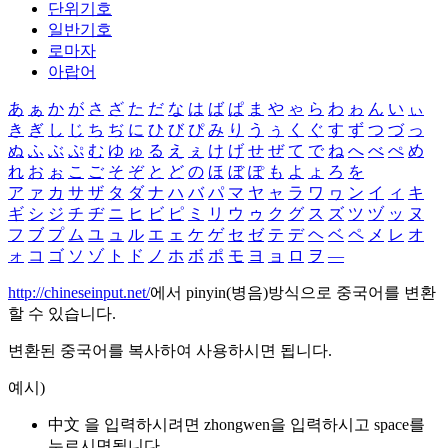
단위기호
일반기호
로마자
아랍어
あ
ぁ
か
が
さ
ざ
た
だ
な
は
ば
ぱ
ま
や
ゃ
ら
わ
ゎ
ん
い
ぃ
き
ぎ
し
じ
ち
ぢ
に
ひ
び
ぴ
み
り
う
ぅ
く
ぐ
す
ず
つ
づ
っ
ぬ
ふ
ぶ
ぷ
む
ゆ
ゅ
る
え
ぇ
け
げ
せ
ぜ
て
で
ね
へ
べ
ぺ
め
れ
お
ぉ
こ
ご
そ
ぞ
と
ど
の
ほ
ぼ
ぽ
も
よ
ょ
ろ
を
ア
ァ
カ
サ
ザ
タ
ダ
ナ
ハ
バ
パ
マ
ヤ
ャ
ラ
ワ
ヮ
ン
イ
ィ
キ
ギ
シ
ジ
チ
ヂ
ニ
ヒ
ビ
ピ
ミ
リ
ウ
ゥ
ク
グ
ス
ズ
ツ
ヅ
ッ
ヌ
フ
ブ
プ
ム
ユ
ュ
ル
エ
ェ
ケ
ゲ
セ
ゼ
テ
デ
ヘ
ベ
ペ
メ
レ
オ
ォ
コ
ゴ
ソ
ゾ
ト
ド
ノ
ホ
ボ
ポ
モ
ヨ
ョ
ロ
ヲ
―
http://chineseinput.net/
에서 pinyin(병음)방식으로 중국어를 변환
할 수 있습니다.
변환된 중국어를 복사하여 사용하시면 됩니다.
예시)
中文 을 입력하시려면
zhongwen
을 입력하시고 space를
누르시면됩니다.