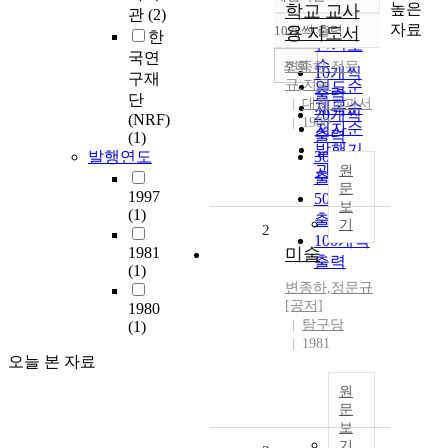
정확도
높은
학교 교사
관
(2)
순
자료
10개씩 출력
용 지도서
한
내림차순
인기도
국연
순
조회
변종하,정문
10개씩
구재
규
,
지음
연도순
출력
단
대한교과서
제목순
20개씩
(NRF)
1980
저자순
출력
(1)
발행기
발행연도
30개씩
관순
원
출력
문
1997
50개씩
보
(1)
출력
기
2
100개씩
1981
미술
출력
(1)
변종하,정문규
[공저]
1980
탐구당
(1)
1981
오늘 본 자료
원
문
보
기