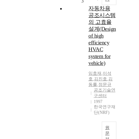
3
자동차용
공조시스템
의 고효율
설계(Design
of high
efficiency
HVAC
system for
vehicle)
임효재
,
이석
호
,
김진호
,
김
동률
,
정문규
공조기술연
구센터
1997
한국연구재
단(NRF)
원
문
보