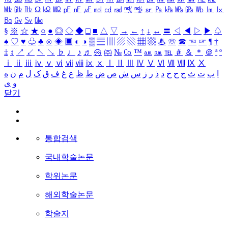
㎒
㎓
㎔
Ω
㏀
㏁
㎊
㎋
㎌
㏖
㏅
㎭
㎮
㎯
㏛
㎩
㎪
㎫
㎬
㏝
㏐
㏓
㏃
㏉
㏜
㏆
§
※
☆
★
○
●
◎
◇
◆
□
■
△
▽
→
←
↑
↓
↔
〓
◁
◀
▷
▶
♤
♠
♡
♥
♧
♣
⊙
◈
▣
◐
◑
▒
▤
▥
▨
▧
▦
▩
♨
☏
☎
☜
☞
¶
†
‡
↕
↗
↙
↖
↘
♭
♩
♪
♬
㉿
㈜
№
㏇
™
㏂
㏘
℡
＃
＆
＊
＠
ª
º
ⅰ
ⅱ
ⅲ
ⅳ
ⅴ
ⅵ
ⅶ
ⅷ
ⅸ
ⅹ
Ⅰ
Ⅱ
Ⅲ
Ⅳ
Ⅴ
Ⅵ
Ⅶ
Ⅷ
Ⅸ
Ⅹ
ا
ب
ت
ث
ج
ح
خ
د
ذ
ر
ز
س
ش
ص
ض
ط
ظ
ع
غ
ف
ق
ک
ل
م
ن
ه
و
ی
닫기
통합검색
국내학술논문
학위논문
해외학술논문
학술지