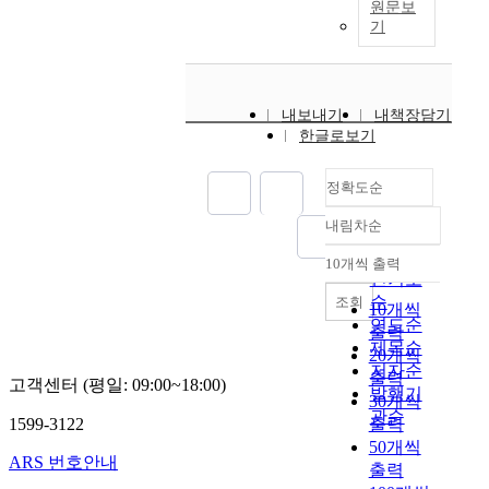
원문보
기
내보내기
내책장담기
한글로보기
정확도순
내림차순
정확도
순
10개씩 출력
내림차순
인기도
순
조회
10개씩
연도순
출력
제목순
20개씩
저자순
출력
고객센터 (평일: 09:00~18:00)
발행기
30개씩
관순
1599-3122
출력
50개씩
ARS 번호안내
출력