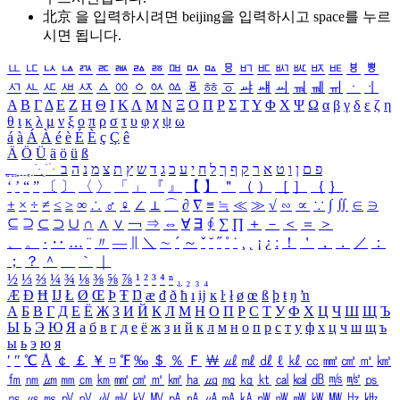
北京 을 입력하시려면
beijing
을 입력하시고 space를 누르
시면 됩니다.
ㅥ
ㅦ
ㅧ
ㅨ
ㅩ
ㅪ
ㅫ
ㅬ
ㅭ
ㅮ
ㅯ
ㅰ
ㅱ
ㅲ
ㅳ
ㅴ
ㅵ
ㅶ
ㅷ
ㅸ
ㅹ
ㅺ
ㅻ
ㅼ
ㅽ
ㅾ
ㅿ
ㆀ
ㆁ
ㆂ
ㆃ
ㆄ
ㆅ
ㆆ
ㆇ
ㆈ
ㆉ
ㆊ
ㆋ
ㆌ
ㆍ
ㆎ
Α
Β
Γ
Δ
Ε
Ζ
Η
Θ
Ι
Κ
Λ
Μ
Ν
Ξ
Ο
Π
Ρ
Σ
Τ
Υ
Φ
Χ
Ψ
Ω
α
β
γ
δ
ε
ζ
η
θ
ι
κ
λ
μ
ν
ξ
ο
π
ρ
σ
τ
υ
φ
χ
ψ
ω
á
à
Á
À
é
è
É
È
ç
Ç
ê
Ä
Ö
Ü
ä
ö
ü
ß
ְ
ֳ
ֲ
ֱ
ָ
ַ
ֵ
ֶ
ִ
ֹ
ּ
ֻ
ׂ
ׁ
ּ
ב
ה
נ
מ
צ
ת
ץ
ש
ד
ג
כ
ע
י
ח
ל
ך
ף
ק
ר
א
ט
ו
ן
ם
פ
‘
’
“
”
〔
〕
〈
〉
「
」
『
』
【
】
＂
（
）
［
］
｛
｝
±
×
÷
≠
≤
≥
∞
∴
♂
♀
∠
⊥
⌒
∂
∇
≡
≒
≪
≫
√
∽
∝
∵
∫
∬
∈
∋
⊆
⊇
⊂
⊃
∪
∩
∧
∨
￢
⇒
⇔
∀
∃
∮
∑
∏
＋
－
＜
＝
＞
、
。
·
‥
…
¨
〃
―
∥
＼
∼
´
～
ˇ
˘
˝
˚
˙
¸
˛
¡
¿
ː
！
＇
，
．
／
：
；
？
＾
＿
｀
｜
½
⅓
⅔
¼
¾
⅛
⅜
⅝
⅞
¹
²
³
⁴
ⁿ
₁
₂
₃
₄
Æ
Ð
Ħ
Ĳ
Ł
Ø
Œ
Þ
Ŧ
Ŋ
æ
đ
ð
ħ
ı
ĳ
ĸ
ŀ
ł
ø
œ
ß
þ
ŧ
ŋ
ŉ
А
Б
В
Г
Д
Е
Ё
Ж
З
И
Й
К
Л
М
Н
О
П
Р
С
Т
У
Ф
Х
Ц
Ч
Ш
Щ
Ъ
Ы
Ь
Э
Ю
Я
а
б
в
г
д
е
ё
ж
з
и
й
к
л
м
н
о
п
р
с
т
у
ф
х
ц
ч
ш
щ
ъ
ы
ь
э
ю
я
′
″
℃
Å
￠
￡
￥
¤
℉
‰
＄
％
Ｆ
￦
㎕
㎖
㎗
ℓ
㎘
㏄
㎣
㎤
㎥
㎦
㎙
㎚
㎛
㎜
㎝
㎞
㎟
㎠
㎡
㎢
㏊
㎍
㎎
㎏
㏏
㎈
㎉
㏈
㎧
㎨
㎰
㎱
㎲
㎳
㎴
㎵
㎶
㎷
㎸
㎹
㎀
㎁
㎂
㎃
㎄
㎺
㎻
㎽
㎾
㎿
㎐
㎑