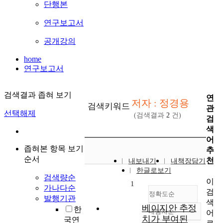
단행본
연구보고서
공개강의
home
연구보고서
검색결과 좁혀 보기
연
저자 : 정경용
검색키워드
관
선택해제
(검색결과
2
건)
검
색
어
좁혀본 항목 보기
추
순서
천
내보내기
내책장담기
한글로보기
검색량순
이
1
가나다순
검
정확도순
발행기관
색
베이지안 추정
한
내림차순
어
정확도
치가 부여된
국연