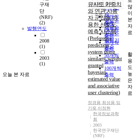
로
순
유사도 가중치
10개씩 출력
구재
내림차순
많
인기도
와 연관 사용
단
이
순
조회
10개씩
(NRF)
자 군집을 이
본
연도순
(2)
출력
용한 선호도
자
제목순
발행연도
20개씩
예측 시스템
료
저자순
출력
(Preference
발행기
2008
30개씩
prediction
(1)
관순
출력
system using
활
50개씩
2003
similarty weight
용
출력
(1)
granted
도
100개씩
bayesian
높
오늘 본 자료
출력
estimated value
은
and associative
자
user clustering)
료
정경용
,
최성용
,
임
기욱
,
이정현
한국정보과학
회
2003
한국연구재단
(NRF)