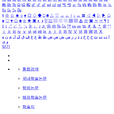
㎒
㎓
㎔
Ω
㏀
㏁
㎊
㎋
㎌
㏖
㏅
㎭
㎮
㎯
㏛
㎩
㎪
㎫
㎬
㏝
㏐
㏓
㏃
㏉
㏜
㏆
§
※
☆
★
○
●
◎
◇
◆
□
■
△
▽
→
←
↑
↓
↔
〓
◁
◀
▷
▶
♤
♠
♡
♥
♧
♣
⊙
◈
▣
◐
◑
▒
▤
▥
▨
▧
▦
▩
♨
☏
☎
☜
☞
¶
†
‡
↕
↗
↙
↖
↘
♭
♩
♪
♬
㉿
㈜
№
㏇
™
㏂
㏘
℡
＃
＆
＊
＠
ª
º
ⅰ
ⅱ
ⅲ
ⅳ
ⅴ
ⅵ
ⅶ
ⅷ
ⅸ
ⅹ
Ⅰ
Ⅱ
Ⅲ
Ⅳ
Ⅴ
Ⅵ
Ⅶ
Ⅷ
Ⅸ
Ⅹ
ا
ب
ت
ث
ج
ح
خ
د
ذ
ر
ز
س
ش
ص
ض
ط
ظ
ع
غ
ف
ق
ک
ل
م
ن
ه
و
ی
닫기
통합검색
국내학술논문
학위논문
해외학술논문
학술지