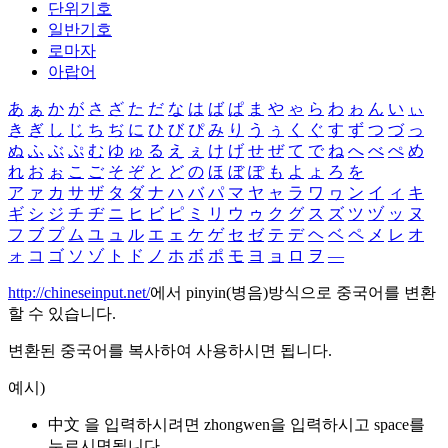
단위기호
일반기호
로마자
아랍어
あ
ぁ
か
が
さ
ざ
た
だ
な
は
ば
ぱ
ま
や
ゃ
ら
わ
ゎ
ん
い
ぃ
き
ぎ
し
じ
ち
ぢ
に
ひ
び
ぴ
み
り
う
ぅ
く
ぐ
す
ず
つ
づ
っ
ぬ
ふ
ぶ
ぷ
む
ゆ
ゅ
る
え
ぇ
け
げ
せ
ぜ
て
で
ね
へ
べ
ぺ
め
れ
お
ぉ
こ
ご
そ
ぞ
と
ど
の
ほ
ぼ
ぽ
も
よ
ょ
ろ
を
ア
ァ
カ
サ
ザ
タ
ダ
ナ
ハ
バ
パ
マ
ヤ
ャ
ラ
ワ
ヮ
ン
イ
ィ
キ
ギ
シ
ジ
チ
ヂ
ニ
ヒ
ビ
ピ
ミ
リ
ウ
ゥ
ク
グ
ス
ズ
ツ
ヅ
ッ
ヌ
フ
ブ
プ
ム
ユ
ュ
ル
エ
ェ
ケ
ゲ
セ
ゼ
テ
デ
ヘ
ベ
ペ
メ
レ
オ
ォ
コ
ゴ
ソ
ゾ
ト
ド
ノ
ホ
ボ
ポ
モ
ヨ
ョ
ロ
ヲ
―
http://chineseinput.net/
에서 pinyin(병음)방식으로 중국어를 변환
할 수 있습니다.
변환된 중국어를 복사하여 사용하시면 됩니다.
예시)
中文 을 입력하시려면
zhongwen
을 입력하시고 space를
누르시면됩니다.