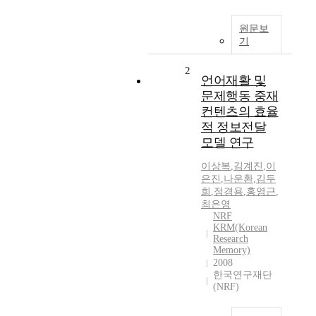
원문보
기
2
언어재활 및
문제행동 중재
컨텐츠의 효율
적 정보전달
모델 연구
이상복
,
김계진
,
이
은진
,
나운환
,
김두
희
,
정경용
,
홍영근
,
최은영
NRF
KRM(Korean
Research
Memory)
2008
한국연구재단
(NRF)