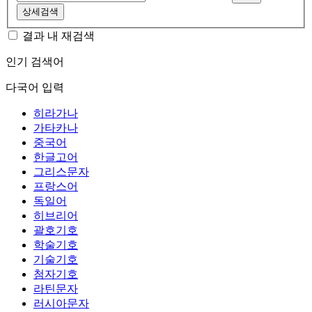
상세검색
결과 내 재검색
인기 검색어
다국어 입력
히라가나
가타카나
중국어
한글고어
그리스문자
프랑스어
독일어
히브리어
괄호기호
학술기호
기술기호
첨자기호
라틴문자
러시아문자