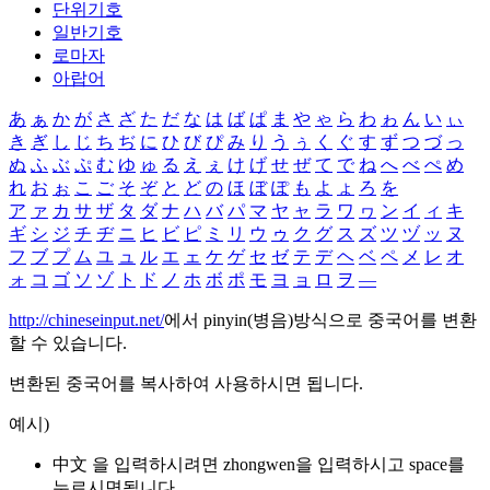
단위기호
일반기호
로마자
아랍어
あ
ぁ
か
が
さ
ざ
た
だ
な
は
ば
ぱ
ま
や
ゃ
ら
わ
ゎ
ん
い
ぃ
き
ぎ
し
じ
ち
ぢ
に
ひ
び
ぴ
み
り
う
ぅ
く
ぐ
す
ず
つ
づ
っ
ぬ
ふ
ぶ
ぷ
む
ゆ
ゅ
る
え
ぇ
け
げ
せ
ぜ
て
で
ね
へ
べ
ぺ
め
れ
お
ぉ
こ
ご
そ
ぞ
と
ど
の
ほ
ぼ
ぽ
も
よ
ょ
ろ
を
ア
ァ
カ
サ
ザ
タ
ダ
ナ
ハ
バ
パ
マ
ヤ
ャ
ラ
ワ
ヮ
ン
イ
ィ
キ
ギ
シ
ジ
チ
ヂ
ニ
ヒ
ビ
ピ
ミ
リ
ウ
ゥ
ク
グ
ス
ズ
ツ
ヅ
ッ
ヌ
フ
ブ
プ
ム
ユ
ュ
ル
エ
ェ
ケ
ゲ
セ
ゼ
テ
デ
ヘ
ベ
ペ
メ
レ
オ
ォ
コ
ゴ
ソ
ゾ
ト
ド
ノ
ホ
ボ
ポ
モ
ヨ
ョ
ロ
ヲ
―
http://chineseinput.net/
에서 pinyin(병음)방식으로 중국어를 변환
할 수 있습니다.
변환된 중국어를 복사하여 사용하시면 됩니다.
예시)
中文 을 입력하시려면
zhongwen
을 입력하시고 space를
누르시면됩니다.