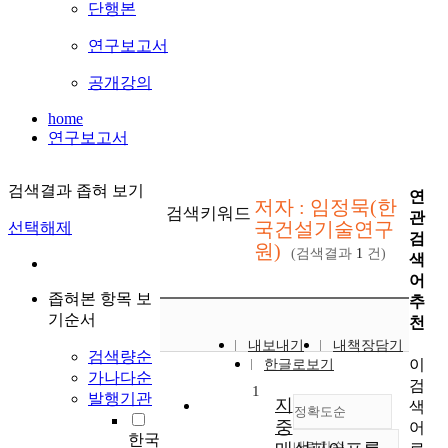
단행본
연구보고서
공개강의
home
연구보고서
검색결과 좁혀 보기
연
저자 : 임정묵(한
검색키워드
관
국건설기술연구
선택해제
검
원)
(검색결과
1
건)
색
어
좁혀본 항목 보
추
기순서
천
내보내기
내책장담기
검색량순
이
한글로보기
가나다순
검
1
발행기관
지
색
정확도순
중
어
한국
내림차순