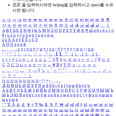
北京 을 입력하시려면
beijing
을 입력하시고 space를 누르
시면 됩니다.
ㅥ
ㅦ
ㅧ
ㅨ
ㅩ
ㅪ
ㅫ
ㅬ
ㅭ
ㅮ
ㅯ
ㅰ
ㅱ
ㅲ
ㅳ
ㅴ
ㅵ
ㅶ
ㅷ
ㅸ
ㅹ
ㅺ
ㅻ
ㅼ
ㅽ
ㅾ
ㅿ
ㆀ
ㆁ
ㆂ
ㆃ
ㆄ
ㆅ
ㆆ
ㆇ
ㆈ
ㆉ
ㆊ
ㆋ
ㆌ
ㆍ
ㆎ
Α
Β
Γ
Δ
Ε
Ζ
Η
Θ
Ι
Κ
Λ
Μ
Ν
Ξ
Ο
Π
Ρ
Σ
Τ
Υ
Φ
Χ
Ψ
Ω
α
β
γ
δ
ε
ζ
η
θ
ι
κ
λ
μ
ν
ξ
ο
π
ρ
σ
τ
υ
φ
χ
ψ
ω
á
à
Á
À
é
è
É
È
ç
Ç
ê
Ä
Ö
Ü
ä
ö
ü
ß
ְ
ֳ
ֲ
ֱ
ָ
ַ
ֵ
ֶ
ִ
ֹ
ּ
ֻ
ׂ
ׁ
ּ
ב
ה
נ
מ
צ
ת
ץ
ש
ד
ג
כ
ע
י
ח
ל
ך
ף
ק
ר
א
ט
ו
ן
ם
פ
‘
’
“
”
〔
〕
〈
〉
「
」
『
』
【
】
＂
（
）
［
］
｛
｝
±
×
÷
≠
≤
≥
∞
∴
♂
♀
∠
⊥
⌒
∂
∇
≡
≒
≪
≫
√
∽
∝
∵
∫
∬
∈
∋
⊆
⊇
⊂
⊃
∪
∩
∧
∨
￢
⇒
⇔
∀
∃
∮
∑
∏
＋
－
＜
＝
＞
、
。
·
‥
…
¨
〃
―
∥
＼
∼
´
～
ˇ
˘
˝
˚
˙
¸
˛
¡
¿
ː
！
＇
，
．
／
：
；
？
＾
＿
｀
｜
½
⅓
⅔
¼
¾
⅛
⅜
⅝
⅞
¹
²
³
⁴
ⁿ
₁
₂
₃
₄
Æ
Ð
Ħ
Ĳ
Ł
Ø
Œ
Þ
Ŧ
Ŋ
æ
đ
ð
ħ
ı
ĳ
ĸ
ŀ
ł
ø
œ
ß
þ
ŧ
ŋ
ŉ
А
Б
В
Г
Д
Е
Ё
Ж
З
И
Й
К
Л
М
Н
О
П
Р
С
Т
У
Ф
Х
Ц
Ч
Ш
Щ
Ъ
Ы
Ь
Э
Ю
Я
а
б
в
г
д
е
ё
ж
з
и
й
к
л
м
н
о
п
р
с
т
у
ф
х
ц
ч
ш
щ
ъ
ы
ь
э
ю
я
′
″
℃
Å
￠
￡
￥
¤
℉
‰
＄
％
Ｆ
￦
㎕
㎖
㎗
ℓ
㎘
㏄
㎣
㎤
㎥
㎦
㎙
㎚
㎛
㎜
㎝
㎞
㎟
㎠
㎡
㎢
㏊
㎍
㎎
㎏
㏏
㎈
㎉
㏈
㎧
㎨
㎰
㎱
㎲
㎳
㎴
㎵
㎶
㎷
㎸
㎹
㎀
㎁
㎂
㎃
㎄
㎺
㎻
㎽
㎾
㎿
㎐
㎑