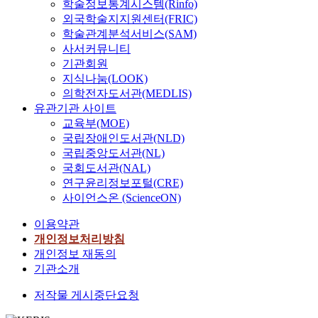
학술정보통계시스템(Rinfo)
외국학술지지원센터(FRIC)
학술관계분석서비스(SAM)
사서커뮤니티
기관회원
지식나눔(LOOK)
의학전자도서관(MEDLIS)
유관기관 사이트
교육부(MOE)
국립장애인도서관(NLD)
국립중앙도서관(NL)
국회도서관(NAL)
연구윤리정보포털(CRE)
사이언스온 (ScienceON)
이용약관
개인정보처리방침
개인정보 재동의
기관소개
저작물 게시중단요청