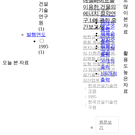
매설파이프를
로
정확도
건설
많
이용한 건물의
순
기술
10개씩 출력
내림차순
이
에너지 절약연
인기도
연구
본
구 I 에 관한 중
순
조회
원
10개씩
자
간보고서
연도순
(1)
출력
료
제목순
발행연도
20개씩
박한규
,
정만준
,
장
저자순
출력
원희
,
최남희(한솔
발행기
1995
엔지니어링)
30개씩
,
조정
(1)
관순
활
식
,
신현준
,
이태원
,
출력
김병화
,
김태형
,
최
용
50개씩
오늘 본 자료
도혁
,
안철홍
,
류승
도
출력
기
,
임정묵(한국건
높
100개씩
설기술연구원)
,
통
은
출력
상산업부
자
한국건설기술연
료
구원
1995
한국건설기술연
구원
원문보
기