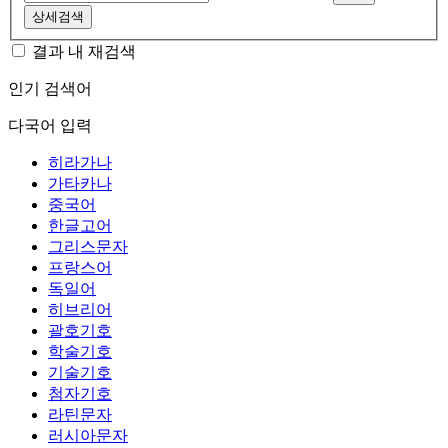
상세검색
결과 내 재검색
인기 검색어
다국어 입력
히라가나
가타카나
중국어
한글고어
그리스문자
프랑스어
독일어
히브리어
괄호기호
학술기호
기술기호
첨자기호
라틴문자
러시아문자