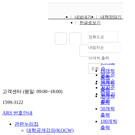
내보내기
내책장담기
한글로보기
정확도순
내림차순
정확도
순
10개씩 출력
내림차순
인기도
순
조회
10개씩
연도순
출력
제목순
20개씩
저자순
출력
고객센터 (평일: 09:00~18:00)
발행기
30개씩
관순
1599-3122
출력
50개씩
ARS 번호안내
출력
100개씩
관련누리집
출력
대학공개강의(KOCW)