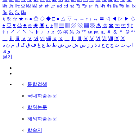
㎒
㎓
㎔
Ω
㏀
㏁
㎊
㎋
㎌
㏖
㏅
㎭
㎮
㎯
㏛
㎩
㎪
㎫
㎬
㏝
㏐
㏓
㏃
㏉
㏜
㏆
§
※
☆
★
○
●
◎
◇
◆
□
■
△
▽
→
←
↑
↓
↔
〓
◁
◀
▷
▶
♤
♠
♡
♥
♧
♣
⊙
◈
▣
◐
◑
▒
▤
▥
▨
▧
▦
▩
♨
☏
☎
☜
☞
¶
†
‡
↕
↗
↙
↖
↘
♭
♩
♪
♬
㉿
㈜
№
㏇
™
㏂
㏘
℡
＃
＆
＊
＠
ª
º
ⅰ
ⅱ
ⅲ
ⅳ
ⅴ
ⅵ
ⅶ
ⅷ
ⅸ
ⅹ
Ⅰ
Ⅱ
Ⅲ
Ⅳ
Ⅴ
Ⅵ
Ⅶ
Ⅷ
Ⅸ
Ⅹ
ا
ب
ت
ث
ج
ح
خ
د
ذ
ر
ز
س
ش
ص
ض
ط
ظ
ع
غ
ف
ق
ک
ل
م
ن
ه
و
ی
닫기
통합검색
국내학술논문
학위논문
해외학술논문
학술지