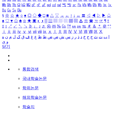
㎒
㎓
㎔
Ω
㏀
㏁
㎊
㎋
㎌
㏖
㏅
㎭
㎮
㎯
㏛
㎩
㎪
㎫
㎬
㏝
㏐
㏓
㏃
㏉
㏜
㏆
§
※
☆
★
○
●
◎
◇
◆
□
■
△
▽
→
←
↑
↓
↔
〓
◁
◀
▷
▶
♤
♠
♡
♥
♧
♣
⊙
◈
▣
◐
◑
▒
▤
▥
▨
▧
▦
▩
♨
☏
☎
☜
☞
¶
†
‡
↕
↗
↙
↖
↘
♭
♩
♪
♬
㉿
㈜
№
㏇
™
㏂
㏘
℡
＃
＆
＊
＠
ª
º
ⅰ
ⅱ
ⅲ
ⅳ
ⅴ
ⅵ
ⅶ
ⅷ
ⅸ
ⅹ
Ⅰ
Ⅱ
Ⅲ
Ⅳ
Ⅴ
Ⅵ
Ⅶ
Ⅷ
Ⅸ
Ⅹ
ا
ب
ت
ث
ج
ح
خ
د
ذ
ر
ز
س
ش
ص
ض
ط
ظ
ع
غ
ف
ق
ک
ل
م
ن
ه
و
ی
닫기
통합검색
국내학술논문
학위논문
해외학술논문
학술지