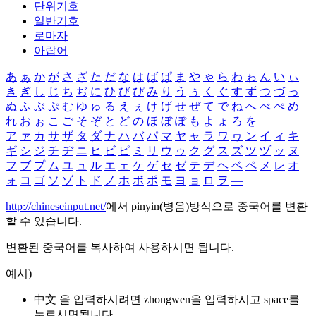
단위기호
일반기호
로마자
아랍어
あ
ぁ
か
が
さ
ざ
た
だ
な
は
ば
ぱ
ま
や
ゃ
ら
わ
ゎ
ん
い
ぃ
き
ぎ
し
じ
ち
ぢ
に
ひ
び
ぴ
み
り
う
ぅ
く
ぐ
す
ず
つ
づ
っ
ぬ
ふ
ぶ
ぷ
む
ゆ
ゅ
る
え
ぇ
け
げ
せ
ぜ
て
で
ね
へ
べ
ぺ
め
れ
お
ぉ
こ
ご
そ
ぞ
と
ど
の
ほ
ぼ
ぽ
も
よ
ょ
ろ
を
ア
ァ
カ
サ
ザ
タ
ダ
ナ
ハ
バ
パ
マ
ヤ
ャ
ラ
ワ
ヮ
ン
イ
ィ
キ
ギ
シ
ジ
チ
ヂ
ニ
ヒ
ビ
ピ
ミ
リ
ウ
ゥ
ク
グ
ス
ズ
ツ
ヅ
ッ
ヌ
フ
ブ
プ
ム
ユ
ュ
ル
エ
ェ
ケ
ゲ
セ
ゼ
テ
デ
ヘ
ベ
ペ
メ
レ
オ
ォ
コ
ゴ
ソ
ゾ
ト
ド
ノ
ホ
ボ
ポ
モ
ヨ
ョ
ロ
ヲ
―
http://chineseinput.net/
에서 pinyin(병음)방식으로 중국어를 변환
할 수 있습니다.
변환된 중국어를 복사하여 사용하시면 됩니다.
예시)
中文 을 입력하시려면
zhongwen
을 입력하시고 space를
누르시면됩니다.