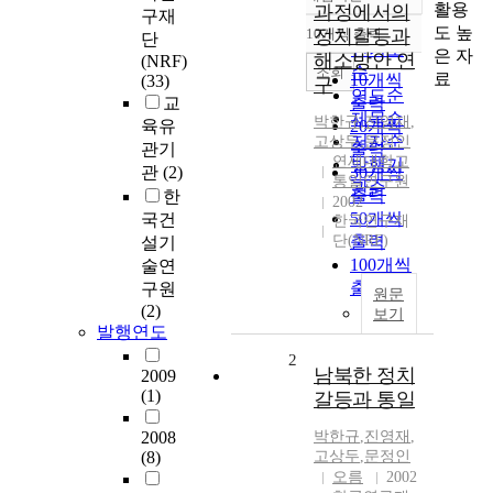
정확도
활용
과정에서의
구재
순
도 높
10개씩 출력
정치갈등과
단
내림차순
인기도
은 자
해소방안 연
(NRF)
순
조회
료
10개씩
(33)
구
연도순
교
출력
제목순
박한규
,
진영재
,
육유
20개씩
저자순
고상두
,
문정인
관기
출력
연세대학교
발행기
관
(2)
30개씩
통일연구원
관순
출력
한
2002
50개씩
국건
한국연구재
단(NRF)
출력
설기
100개씩
술연
출력
구원
원문
(2)
보기
발행연도
2
남북한 정치
2009
(1)
갈등과 통일
2008
박한규
,
진영재
,
(8)
고상두
,
문정인
오름
2002