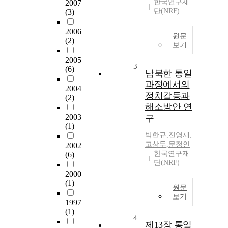
한국연구재
2007
단(NRF)
(3)
2006
원문
(2)
보기
2005
3
(6)
남북한 통일
과정에서의
2004
정치갈등과
(2)
해소방안 연
2003
구
(1)
박한규
,
진영재
,
고상두
,
문정인
2002
한국연구재
(6)
단(NRF)
2000
(1)
원문
보기
1997
(1)
4
제13장 통일