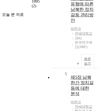
1995
유형에 따른
(2)
남북한 정치
오늘 본 자료
갈등 관리방
안
박한규
연세대학교
2002
한국연구재
단(NRF)
원문
보기
5
제5장 남북
한간 정치갈
등에 대한
분석
박한규
연세대학교