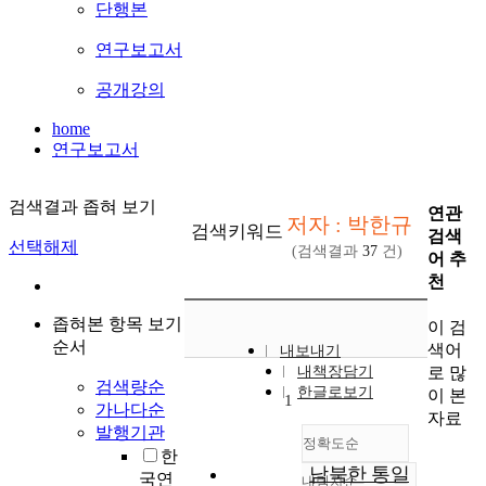
단행본
연구보고서
공개강의
home
연구보고서
검색결과 좁혀 보기
연관
저자 : 박한규
검색키워드
검색
선택해제
(검색결과
37
건)
어 추
천
좁혀본 항목 보기
이 검
순서
색어
내보내기
로 많
내책장담기
검색량순
한글로보기
이 본
1
가나다순
자료
발행기관
정확도순
한
남북한 통일
국연
내림차순