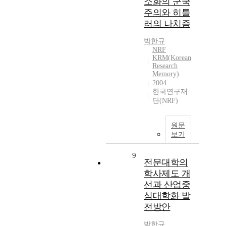
소화의 군국
주의와 히틀
러의 나치즘
박한규
NRF
KRM(Korean
Research
Memory)
2004
한국연구재
단(NRF)
원문
보기
9
전문대학의
학사제도 개
선과 산업중
심대학화 발
전방안
박한규