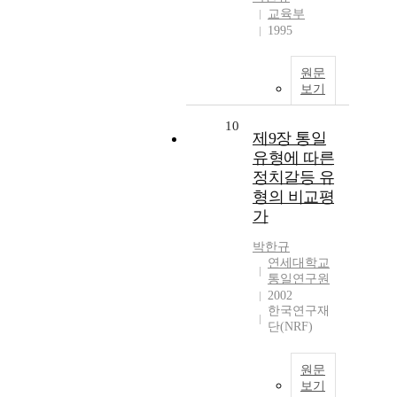
교육부
1995
원문
보기
10
제9장 통일
유형에 따른
정치갈등 유
형의 비교평
가
박한규
연세대학교
통일연구원
2002
한국연구재
단(NRF)
원문
보기