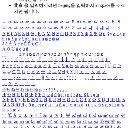
北京 을 입력하시려면
beijing
을 입력하시고 space를 누르
시면 됩니다.
ㅥ
ㅦ
ㅧ
ㅨ
ㅩ
ㅪ
ㅫ
ㅬ
ㅭ
ㅮ
ㅯ
ㅰ
ㅱ
ㅲ
ㅳ
ㅴ
ㅵ
ㅶ
ㅷ
ㅸ
ㅹ
ㅺ
ㅻ
ㅼ
ㅽ
ㅾ
ㅿ
ㆀ
ㆁ
ㆂ
ㆃ
ㆄ
ㆅ
ㆆ
ㆇ
ㆈ
ㆉ
ㆊ
ㆋ
ㆌ
ㆍ
ㆎ
Α
Β
Γ
Δ
Ε
Ζ
Η
Θ
Ι
Κ
Λ
Μ
Ν
Ξ
Ο
Π
Ρ
Σ
Τ
Υ
Φ
Χ
Ψ
Ω
α
β
γ
δ
ε
ζ
η
θ
ι
κ
λ
μ
ν
ξ
ο
π
ρ
σ
τ
υ
φ
χ
ψ
ω
á
à
Á
À
é
è
É
È
ç
Ç
ê
Ä
Ö
Ü
ä
ö
ü
ß
ְ
ֳ
ֲ
ֱ
ָ
ַ
ֵ
ֶ
ִ
ֹ
ּ
ֻ
ׂ
ׁ
ּ
ב
ה
נ
מ
צ
ת
ץ
ש
ד
ג
כ
ע
י
ח
ל
ך
ף
ק
ר
א
ט
ו
ן
ם
פ
‘
’
“
”
〔
〕
〈
〉
「
」
『
』
【
】
＂
（
）
［
］
｛
｝
±
×
÷
≠
≤
≥
∞
∴
♂
♀
∠
⊥
⌒
∂
∇
≡
≒
≪
≫
√
∽
∝
∵
∫
∬
∈
∋
⊆
⊇
⊂
⊃
∪
∩
∧
∨
￢
⇒
⇔
∀
∃
∮
∑
∏
＋
－
＜
＝
＞
、
。
·
‥
…
¨
〃
―
∥
＼
∼
´
～
ˇ
˘
˝
˚
˙
¸
˛
¡
¿
ː
！
＇
，
．
／
：
；
？
＾
＿
｀
｜
½
⅓
⅔
¼
¾
⅛
⅜
⅝
⅞
¹
²
³
⁴
ⁿ
₁
₂
₃
₄
Æ
Ð
Ħ
Ĳ
Ł
Ø
Œ
Þ
Ŧ
Ŋ
æ
đ
ð
ħ
ı
ĳ
ĸ
ŀ
ł
ø
œ
ß
þ
ŧ
ŋ
ŉ
А
Б
В
Г
Д
Е
Ё
Ж
З
И
Й
К
Л
М
Н
О
П
Р
С
Т
У
Ф
Х
Ц
Ч
Ш
Щ
Ъ
Ы
Ь
Э
Ю
Я
а
б
в
г
д
е
ё
ж
з
и
й
к
л
м
н
о
п
р
с
т
у
ф
х
ц
ч
ш
щ
ъ
ы
ь
э
ю
я
′
″
℃
Å
￠
￡
￥
¤
℉
‰
＄
％
Ｆ
￦
㎕
㎖
㎗
ℓ
㎘
㏄
㎣
㎤
㎥
㎦
㎙
㎚
㎛
㎜
㎝
㎞
㎟
㎠
㎡
㎢
㏊
㎍
㎎
㎏
㏏
㎈
㎉
㏈
㎧
㎨
㎰
㎱
㎲
㎳
㎴
㎵
㎶
㎷
㎸
㎹
㎀
㎁
㎂
㎃
㎄
㎺
㎻
㎽
㎾
㎿
㎐
㎑