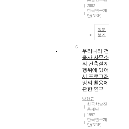
통일연구원
2002
한국연구재
단(NRF)
원문
보기
6
우리나라 건
축사 사무소
의 건축설계
행위에 있어
서 프로그래
밍의 활용에
관한 연구
박한규
한국학술진
흥재단
1997
한국연구재
단(NRF)