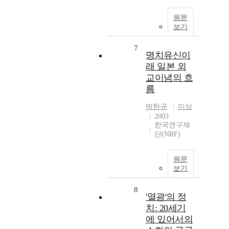
원문
보기
7
명치유신이
래 일본 외
교이념의 흐
름
박한규
미상
2003
한국연구재
단(NRF)
원문
보기
8
'열광'의 정
치: 20세기
에 있어서의