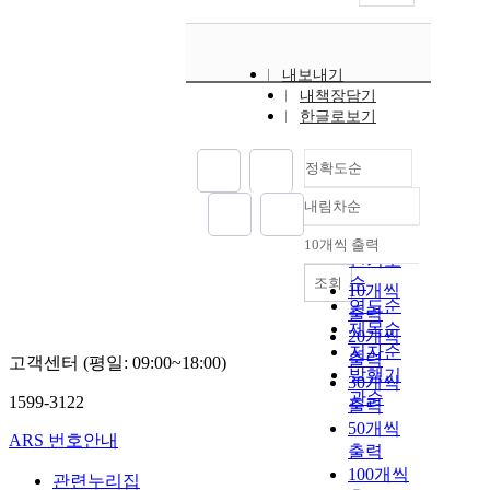
내보내기
내책장담기
한글로보기
정확도순
내림차순
정확도
순
10개씩 출력
내림차순
인기도
순
조회
10개씩
연도순
출력
제목순
20개씩
저자순
출력
고객센터 (평일: 09:00~18:00)
발행기
30개씩
관순
1599-3122
출력
50개씩
ARS 번호안내
출력
100개씩
관련누리집