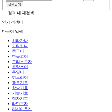
상세검색
결과 내 재검색
인기 검색어
다국어 입력
히라가나
가타카나
중국어
한글고어
그리스문자
프랑스어
독일어
히브리어
괄호기호
학술기호
기술기호
첨자기호
라틴문자
러시아문자