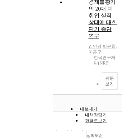
경제불황기
의 20대 미
취업 실직
상태에 대한
단기 종단
연구
김인경
,
박윤창
,
이훈구
한국연구재
단(NRF)
원문
보기
내보내기
내책장담기
한글로보기
정확도순