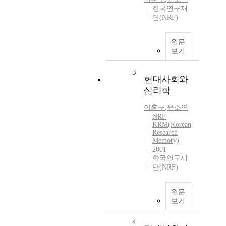
한국연구재
단(NRF)
원문
보기
3
현대사회와
심리학
이훈구
,
윤소연
NRF
KRM(Korean
Research
Memory)
2001
한국연구재
단(NRF)
원문
보기
4