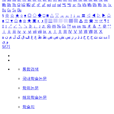
㎒
㎓
㎔
Ω
㏀
㏁
㎊
㎋
㎌
㏖
㏅
㎭
㎮
㎯
㏛
㎩
㎪
㎫
㎬
㏝
㏐
㏓
㏃
㏉
㏜
㏆
§
※
☆
★
○
●
◎
◇
◆
□
■
△
▽
→
←
↑
↓
↔
〓
◁
◀
▷
▶
♤
♠
♡
♥
♧
♣
⊙
◈
▣
◐
◑
▒
▤
▥
▨
▧
▦
▩
♨
☏
☎
☜
☞
¶
†
‡
↕
↗
↙
↖
↘
♭
♩
♪
♬
㉿
㈜
№
㏇
™
㏂
㏘
℡
＃
＆
＊
＠
ª
º
ⅰ
ⅱ
ⅲ
ⅳ
ⅴ
ⅵ
ⅶ
ⅷ
ⅸ
ⅹ
Ⅰ
Ⅱ
Ⅲ
Ⅳ
Ⅴ
Ⅵ
Ⅶ
Ⅷ
Ⅸ
Ⅹ
ا
ب
ت
ث
ج
ح
خ
د
ذ
ر
ز
س
ش
ص
ض
ط
ظ
ع
غ
ف
ق
ک
ل
م
ن
ه
و
ی
닫기
통합검색
국내학술논문
학위논문
해외학술논문
학술지