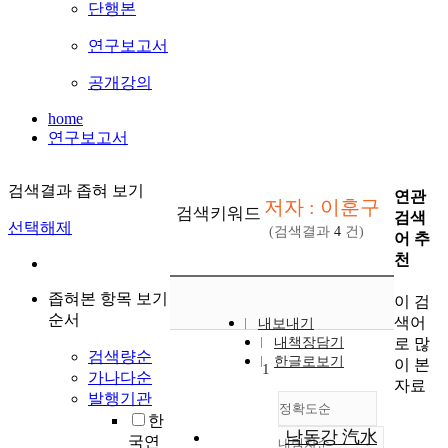
단행본
연구보고서
공개강의
home
연구보고서
검색결과 좁혀 보기
연관
저자 : 이훈구
검색키워드
검색
선택해제
(검색결과
4
건)
어 추
천
좁혀본 항목 보기
이 검
순서
색어
내보내기
로 많
내책장담기
검색량순
한글로보기
이 본
1
가나다순
자료
발행기관
정확도순
한
낙동강 汽水
국연
내림차순