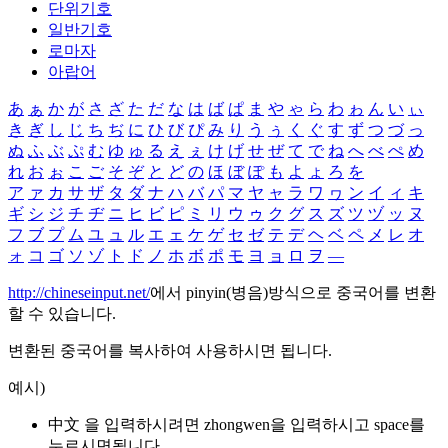
단위기호
일반기호
로마자
아랍어
あ
ぁ
か
が
さ
ざ
た
だ
な
は
ば
ぱ
ま
や
ゃ
ら
わ
ゎ
ん
い
ぃ
き
ぎ
し
じ
ち
ぢ
に
ひ
び
ぴ
み
り
う
ぅ
く
ぐ
す
ず
つ
づ
っ
ぬ
ふ
ぶ
ぷ
む
ゆ
ゅ
る
え
ぇ
け
げ
せ
ぜ
て
で
ね
へ
べ
ぺ
め
れ
お
ぉ
こ
ご
そ
ぞ
と
ど
の
ほ
ぼ
ぽ
も
よ
ょ
ろ
を
ア
ァ
カ
サ
ザ
タ
ダ
ナ
ハ
バ
パ
マ
ヤ
ャ
ラ
ワ
ヮ
ン
イ
ィ
キ
ギ
シ
ジ
チ
ヂ
ニ
ヒ
ビ
ピ
ミ
リ
ウ
ゥ
ク
グ
ス
ズ
ツ
ヅ
ッ
ヌ
フ
ブ
プ
ム
ユ
ュ
ル
エ
ェ
ケ
ゲ
セ
ゼ
テ
デ
ヘ
ベ
ペ
メ
レ
オ
ォ
コ
ゴ
ソ
ゾ
ト
ド
ノ
ホ
ボ
ポ
モ
ヨ
ョ
ロ
ヲ
―
http://chineseinput.net/
에서 pinyin(병음)방식으로 중국어를 변환
할 수 있습니다.
변환된 중국어를 복사하여 사용하시면 됩니다.
예시)
中文 을 입력하시려면
zhongwen
을 입력하시고 space를
누르시면됩니다.