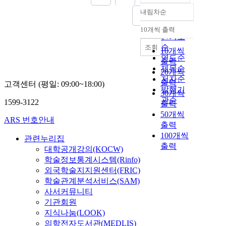
내림차순
정확도
순
10개씩 출력
내림차순
인기도
순
조회
10개씩
연도순
출력
제목순
20개씩
저자순
출력
고객센터 (평일: 09:00~18:00)
발행기
30개씩
관순
1599-3122
출력
50개씩
ARS 번호안내
출력
100개씩
관련누리집
출력
대학공개강의(KOCW)
학술정보통계시스템(Rinfo)
외국학술지지원센터(FRIC)
학술관계분석서비스(SAM)
사서커뮤니티
기관회원
지식나눔(LOOK)
의학전자도서관(MEDLIS)