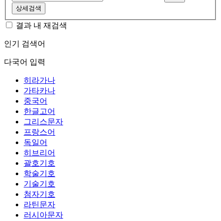
상세검색
결과 내 재검색
인기 검색어
다국어 입력
히라가나
가타카나
중국어
한글고어
그리스문자
프랑스어
독일어
히브리어
괄호기호
학술기호
기술기호
첨자기호
라틴문자
러시아문자