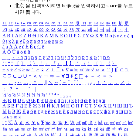
北京 을 입력하시려면
beijing
을 입력하시고 space를 누르
시면 됩니다.
ㅥ
ㅦ
ㅧ
ㅨ
ㅩ
ㅪ
ㅫ
ㅬ
ㅭ
ㅮ
ㅯ
ㅰ
ㅱ
ㅲ
ㅳ
ㅴ
ㅵ
ㅶ
ㅷ
ㅸ
ㅹ
ㅺ
ㅻ
ㅼ
ㅽ
ㅾ
ㅿ
ㆀ
ㆁ
ㆂ
ㆃ
ㆄ
ㆅ
ㆆ
ㆇ
ㆈ
ㆉ
ㆊ
ㆋ
ㆌ
ㆍ
ㆎ
Α
Β
Γ
Δ
Ε
Ζ
Η
Θ
Ι
Κ
Λ
Μ
Ν
Ξ
Ο
Π
Ρ
Σ
Τ
Υ
Φ
Χ
Ψ
Ω
α
β
γ
δ
ε
ζ
η
θ
ι
κ
λ
μ
ν
ξ
ο
π
ρ
σ
τ
υ
φ
χ
ψ
ω
á
à
Á
À
é
è
É
È
ç
Ç
ê
Ä
Ö
Ü
ä
ö
ü
ß
ְ
ֳ
ֲ
ֱ
ָ
ַ
ֵ
ֶ
ִ
ֹ
ּ
ֻ
ׂ
ׁ
ּ
ב
ה
נ
מ
צ
ת
ץ
ש
ד
ג
כ
ע
י
ח
ל
ך
ף
ק
ר
א
ט
ו
ן
ם
פ
‘
’
“
”
〔
〕
〈
〉
「
」
『
』
【
】
＂
（
）
［
］
｛
｝
±
×
÷
≠
≤
≥
∞
∴
♂
♀
∠
⊥
⌒
∂
∇
≡
≒
≪
≫
√
∽
∝
∵
∫
∬
∈
∋
⊆
⊇
⊂
⊃
∪
∩
∧
∨
￢
⇒
⇔
∀
∃
∮
∑
∏
＋
－
＜
＝
＞
、
。
·
‥
…
¨
〃
―
∥
＼
∼
´
～
ˇ
˘
˝
˚
˙
¸
˛
¡
¿
ː
！
＇
，
．
／
：
；
？
＾
＿
｀
｜
½
⅓
⅔
¼
¾
⅛
⅜
⅝
⅞
¹
²
³
⁴
ⁿ
₁
₂
₃
₄
Æ
Ð
Ħ
Ĳ
Ł
Ø
Œ
Þ
Ŧ
Ŋ
æ
đ
ð
ħ
ı
ĳ
ĸ
ŀ
ł
ø
œ
ß
þ
ŧ
ŋ
ŉ
А
Б
В
Г
Д
Е
Ё
Ж
З
И
Й
К
Л
М
Н
О
П
Р
С
Т
У
Ф
Х
Ц
Ч
Ш
Щ
Ъ
Ы
Ь
Э
Ю
Я
а
б
в
г
д
е
ё
ж
з
и
й
к
л
м
н
о
п
р
с
т
у
ф
х
ц
ч
ш
щ
ъ
ы
ь
э
ю
я
′
″
℃
Å
￠
￡
￥
¤
℉
‰
＄
％
Ｆ
￦
㎕
㎖
㎗
ℓ
㎘
㏄
㎣
㎤
㎥
㎦
㎙
㎚
㎛
㎜
㎝
㎞
㎟
㎠
㎡
㎢
㏊
㎍
㎎
㎏
㏏
㎈
㎉
㏈
㎧
㎨
㎰
㎱
㎲
㎳
㎴
㎵
㎶
㎷
㎸
㎹
㎀
㎁
㎂
㎃
㎄
㎺
㎻
㎽
㎾
㎿
㎐
㎑