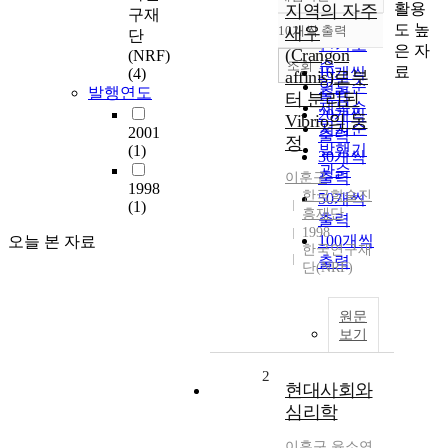
정확도
활용
지역의 자주
구재
순
도 높
10개씩 출력
새우
단
내림차순
인기도
은 자
(Crangon
(NRF)
순
조회
료
10개씩
(4)
affinis)로부
연도순
발행연도
출력
터 분리된
제목순
20개씩
Vibrio의 동
저자순
2001
출력
정
발행기
(1)
30개씩
관순
출력
이훈구
1998
한국학술진
50개씩
(1)
흥재단
출력
1998
100개씩
오늘 본 자료
한국연구재
출력
단(NRF)
원문
보기
2
현대사회와
심리학
이훈구
,
윤소연