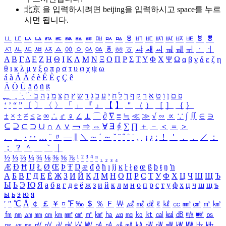
北京 을 입력하시려면
beijing
을 입력하시고 space를 누르
시면 됩니다.
ㅥ
ㅦ
ㅧ
ㅨ
ㅩ
ㅪ
ㅫ
ㅬ
ㅭ
ㅮ
ㅯ
ㅰ
ㅱ
ㅲ
ㅳ
ㅴ
ㅵ
ㅶ
ㅷ
ㅸ
ㅹ
ㅺ
ㅻ
ㅼ
ㅽ
ㅾ
ㅿ
ㆀ
ㆁ
ㆂ
ㆃ
ㆄ
ㆅ
ㆆ
ㆇ
ㆈ
ㆉ
ㆊ
ㆋ
ㆌ
ㆍ
ㆎ
Α
Β
Γ
Δ
Ε
Ζ
Η
Θ
Ι
Κ
Λ
Μ
Ν
Ξ
Ο
Π
Ρ
Σ
Τ
Υ
Φ
Χ
Ψ
Ω
α
β
γ
δ
ε
ζ
η
θ
ι
κ
λ
μ
ν
ξ
ο
π
ρ
σ
τ
υ
φ
χ
ψ
ω
á
à
Á
À
é
è
É
È
ç
Ç
ê
Ä
Ö
Ü
ä
ö
ü
ß
ְ
ֳ
ֲ
ֱ
ָ
ַ
ֵ
ֶ
ִ
ֹ
ּ
ֻ
ׂ
ׁ
ּ
ב
ה
נ
מ
צ
ת
ץ
ש
ד
ג
כ
ע
י
ח
ל
ך
ף
ק
ר
א
ט
ו
ן
ם
פ
‘
’
“
”
〔
〕
〈
〉
「
」
『
』
【
】
＂
（
）
［
］
｛
｝
±
×
÷
≠
≤
≥
∞
∴
♂
♀
∠
⊥
⌒
∂
∇
≡
≒
≪
≫
√
∽
∝
∵
∫
∬
∈
∋
⊆
⊇
⊂
⊃
∪
∩
∧
∨
￢
⇒
⇔
∀
∃
∮
∑
∏
＋
－
＜
＝
＞
、
。
·
‥
…
¨
〃
―
∥
＼
∼
´
～
ˇ
˘
˝
˚
˙
¸
˛
¡
¿
ː
！
＇
，
．
／
：
；
？
＾
＿
｀
｜
½
⅓
⅔
¼
¾
⅛
⅜
⅝
⅞
¹
²
³
⁴
ⁿ
₁
₂
₃
₄
Æ
Ð
Ħ
Ĳ
Ł
Ø
Œ
Þ
Ŧ
Ŋ
æ
đ
ð
ħ
ı
ĳ
ĸ
ŀ
ł
ø
œ
ß
þ
ŧ
ŋ
ŉ
А
Б
В
Г
Д
Е
Ё
Ж
З
И
Й
К
Л
М
Н
О
П
Р
С
Т
У
Ф
Х
Ц
Ч
Ш
Щ
Ъ
Ы
Ь
Э
Ю
Я
а
б
в
г
д
е
ё
ж
з
и
й
к
л
м
н
о
п
р
с
т
у
ф
х
ц
ч
ш
щ
ъ
ы
ь
э
ю
я
′
″
℃
Å
￠
￡
￥
¤
℉
‰
＄
％
Ｆ
￦
㎕
㎖
㎗
ℓ
㎘
㏄
㎣
㎤
㎥
㎦
㎙
㎚
㎛
㎜
㎝
㎞
㎟
㎠
㎡
㎢
㏊
㎍
㎎
㎏
㏏
㎈
㎉
㏈
㎧
㎨
㎰
㎱
㎲
㎳
㎴
㎵
㎶
㎷
㎸
㎹
㎀
㎁
㎂
㎃
㎄
㎺
㎻
㎽
㎾
㎿
㎐
㎑