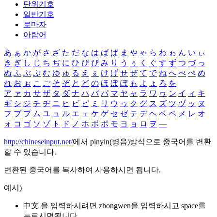
단위기호
일반기호
로마자
아랍어
あ
ぁ
か
が
さ
ざ
た
だ
な
は
ば
ぱ
ま
や
ゃ
ら
わ
ゎ
ん
い
ぃ
き
ぎ
し
じ
ち
ぢ
に
ひ
び
ぴ
み
り
う
ぅ
く
ぐ
す
ず
つ
づ
っ
ぬ
ふ
ぶ
ぷ
む
ゆ
ゅ
る
え
ぇ
け
げ
せ
ぜ
て
で
ね
へ
べ
ぺ
め
れ
お
ぉ
こ
ご
そ
ぞ
と
ど
の
ほ
ぼ
ぽ
も
よ
ょ
ろ
を
ア
ァ
カ
サ
ザ
タ
ダ
ナ
ハ
バ
パ
マ
ヤ
ャ
ラ
ワ
ヮ
ン
イ
ィ
キ
ギ
シ
ジ
チ
ヂ
ニ
ヒ
ビ
ピ
ミ
リ
ウ
ゥ
ク
グ
ス
ズ
ツ
ヅ
ッ
ヌ
フ
ブ
プ
ム
ユ
ュ
ル
エ
ェ
ケ
ゲ
セ
ゼ
テ
デ
ヘ
ベ
ペ
メ
レ
オ
ォ
コ
ゴ
ソ
ゾ
ト
ド
ノ
ホ
ボ
ポ
モ
ヨ
ョ
ロ
ヲ
―
http://chineseinput.net/
에서 pinyin(병음)방식으로 중국어를 변환
할 수 있습니다.
변환된 중국어를 복사하여 사용하시면 됩니다.
예시)
中文 을 입력하시려면
zhongwen
을 입력하시고 space를
누르시면됩니다.