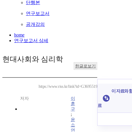
단행본
연구보고서
공개강의
home
연구보고서 상세
현대사회와 심리학
한글로보기
https://www.riss.kr/link?id=G3695519
이 자료와 함
저자
이
훈
료
구
;
윤
소
연