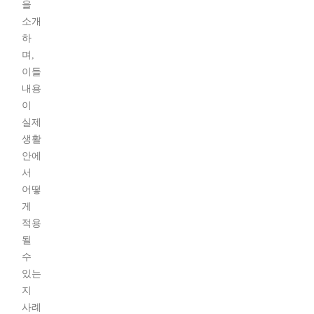
을
소개
하
며,
이들
내용
이
실제
생활
안에
서
어떻
게
적용
될
수
있는
지
사례