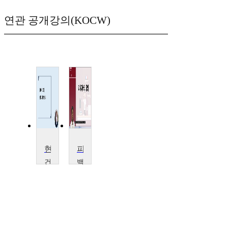
연관 공개강의(KOCW)
현대 사회와 범죄
피해자학
건
백
국
석
대
대
학
학
교
교
강
이
소
권
영
철