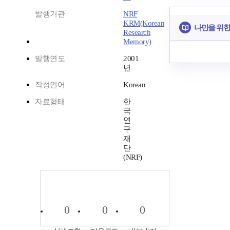
발행기관
NRF
KRM(Korean
나만을 위한
Research
Memory)
발행연도
2001
년
작성언어
Korean
자료형태
한
국
연
구
재
단
(NRF)
0
0
0