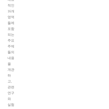
적인
16개
영역
들에
포함
되는
주요
주제
들의
내용
을
개관
하
고,
관련
연구
와
실험