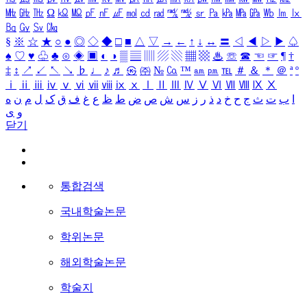
㎒
㎓
㎔
Ω
㏀
㏁
㎊
㎋
㎌
㏖
㏅
㎭
㎮
㎯
㏛
㎩
㎪
㎫
㎬
㏝
㏐
㏓
㏃
㏉
㏜
㏆
§
※
☆
★
○
●
◎
◇
◆
□
■
△
▽
→
←
↑
↓
↔
〓
◁
◀
▷
▶
♤
♠
♡
♥
♧
♣
⊙
◈
▣
◐
◑
▒
▤
▥
▨
▧
▦
▩
♨
☏
☎
☜
☞
¶
†
‡
↕
↗
↙
↖
↘
♭
♩
♪
♬
㉿
㈜
№
㏇
™
㏂
㏘
℡
＃
＆
＊
＠
ª
º
ⅰ
ⅱ
ⅲ
ⅳ
ⅴ
ⅵ
ⅶ
ⅷ
ⅸ
ⅹ
Ⅰ
Ⅱ
Ⅲ
Ⅳ
Ⅴ
Ⅵ
Ⅶ
Ⅷ
Ⅸ
Ⅹ
ا
ب
ت
ث
ج
ح
خ
د
ذ
ر
ز
س
ش
ص
ض
ط
ظ
ع
غ
ف
ق
ک
ل
م
ن
ه
و
ی
닫기
통합검색
국내학술논문
학위논문
해외학술논문
학술지