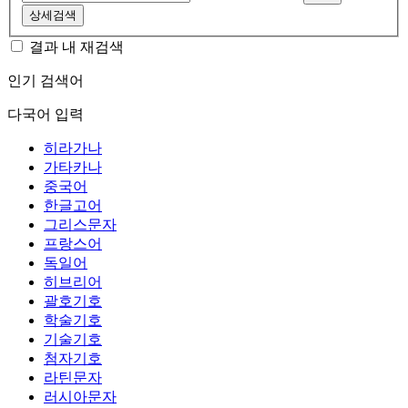
상세검색
결과 내 재검색
인기 검색어
다국어 입력
히라가나
가타카나
중국어
한글고어
그리스문자
프랑스어
독일어
히브리어
괄호기호
학술기호
기술기호
첨자기호
라틴문자
러시아문자