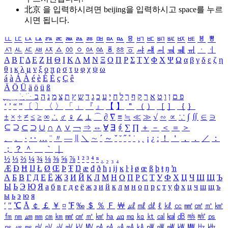
北京 을 입력하시려면
beijing
을 입력하시고 space를 누르
시면 됩니다.
ㅥ
ㅦ
ㅧ
ㅨ
ㅩ
ㅪ
ㅫ
ㅬ
ㅭ
ㅮ
ㅯ
ㅰ
ㅱ
ㅲ
ㅳ
ㅴ
ㅵ
ㅶ
ㅷ
ㅸ
ㅹ
ㅺ
ㅻ
ㅼ
ㅽ
ㅾ
ㅿ
ㆀ
ㆁ
ㆂ
ㆃ
ㆄ
ㆅ
ㆆ
ㆇ
ㆈ
ㆉ
ㆊ
ㆋ
ㆌ
ㆍ
ㆎ
Α
Β
Γ
Δ
Ε
Ζ
Η
Θ
Ι
Κ
Λ
Μ
Ν
Ξ
Ο
Π
Ρ
Σ
Τ
Υ
Φ
Χ
Ψ
Ω
α
β
γ
δ
ε
ζ
η
θ
ι
κ
λ
μ
ν
ξ
ο
π
ρ
σ
τ
υ
φ
χ
ψ
ω
á
à
Á
À
é
è
É
È
ç
Ç
ê
Ä
Ö
Ü
ä
ö
ü
ß
ְ
ֳ
ֲ
ֱ
ָ
ַ
ֵ
ֶ
ִ
ֹ
ּ
ֻ
ׂ
ׁ
ּ
ב
ה
נ
מ
צ
ת
ץ
ש
ד
ג
כ
ע
י
ח
ל
ך
ף
ק
ר
א
ט
ו
ן
ם
פ
‘
’
“
”
〔
〕
〈
〉
「
」
『
』
【
】
＂
（
）
［
］
｛
｝
±
×
÷
≠
≤
≥
∞
∴
♂
♀
∠
⊥
⌒
∂
∇
≡
≒
≪
≫
√
∽
∝
∵
∫
∬
∈
∋
⊆
⊇
⊂
⊃
∪
∩
∧
∨
￢
⇒
⇔
∀
∃
∮
∑
∏
＋
－
＜
＝
＞
、
。
·
‥
…
¨
〃
―
∥
＼
∼
´
～
ˇ
˘
˝
˚
˙
¸
˛
¡
¿
ː
！
＇
，
．
／
：
；
？
＾
＿
｀
｜
½
⅓
⅔
¼
¾
⅛
⅜
⅝
⅞
¹
²
³
⁴
ⁿ
₁
₂
₃
₄
Æ
Ð
Ħ
Ĳ
Ł
Ø
Œ
Þ
Ŧ
Ŋ
æ
đ
ð
ħ
ı
ĳ
ĸ
ŀ
ł
ø
œ
ß
þ
ŧ
ŋ
ŉ
А
Б
В
Г
Д
Е
Ё
Ж
З
И
Й
К
Л
М
Н
О
П
Р
С
Т
У
Ф
Х
Ц
Ч
Ш
Щ
Ъ
Ы
Ь
Э
Ю
Я
а
б
в
г
д
е
ё
ж
з
и
й
к
л
м
н
о
п
р
с
т
у
ф
х
ц
ч
ш
щ
ъ
ы
ь
э
ю
я
′
″
℃
Å
￠
￡
￥
¤
℉
‰
＄
％
Ｆ
￦
㎕
㎖
㎗
ℓ
㎘
㏄
㎣
㎤
㎥
㎦
㎙
㎚
㎛
㎜
㎝
㎞
㎟
㎠
㎡
㎢
㏊
㎍
㎎
㎏
㏏
㎈
㎉
㏈
㎧
㎨
㎰
㎱
㎲
㎳
㎴
㎵
㎶
㎷
㎸
㎹
㎀
㎁
㎂
㎃
㎄
㎺
㎻
㎽
㎾
㎿
㎐
㎑