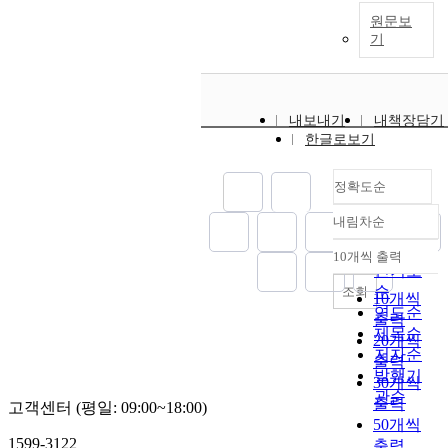
원문보
기
내보내기
내책장담기
한글로보기
정확도순
내림차순
정확도
순
10개씩 출력
내림차순
인기도
순
조회
10개씩
연도순
출력
제목순
20개씩
저자순
출력
발행기
30개씩
관순
출력
고객센터 (평일: 09:00~18:00)
50개씩
1599-3122
출력