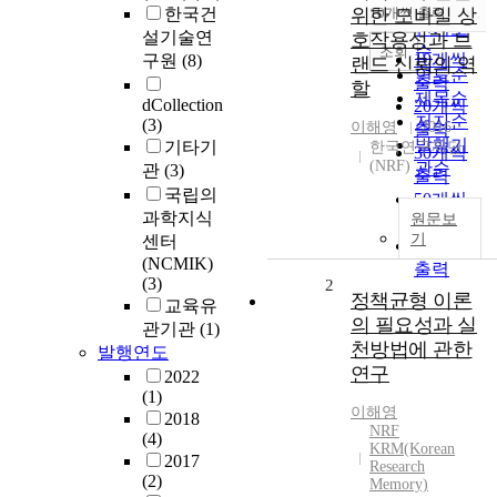
순
한국건
위한 모바일 상
10개씩 출력
내림차순
인기도
설기술연
호작용성과 브
순
조회
10개씩
구원
(8)
랜드 신뢰의 역
연도순
출력
할
제목순
dCollection
20개씩
저자순
(3)
이해영
2016
출력
발행기
기타기
한국연구재단
30개씩
(NRF)
관순
관
(3)
출력
국립의
50개씩
과학지식
원문보
출력
기
센터
100개씩
(NCMIK)
출력
(3)
2
정책균형 이론
교육유
의 필요성과 실
관기관
(1)
천방법에 관한
발행연도
연구
2022
(1)
이해영
2018
NRF
(4)
KRM(Korean
2017
Research
(2)
Memory)