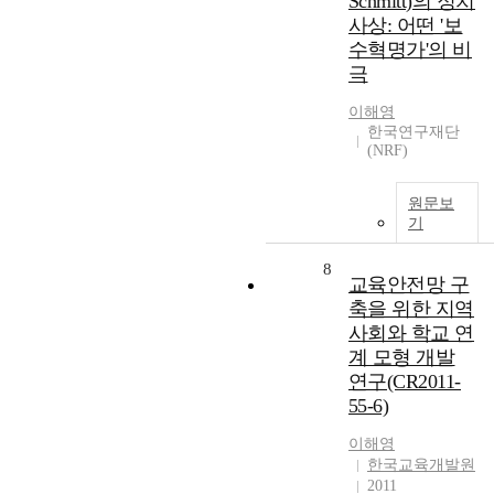
Schmitt)의 정치
사상: 어떤 '보
수혁명가'의 비
극
이해영
한국연구재단
(NRF)
원문보
기
8
교육안전망 구
축을 위한 지역
사회와 학교 연
계 모형 개발
연구(CR2011-
55-6)
이해영
한국교육개발원
2011