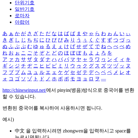
단위기호
일반기호
로마자
아랍어
あ
ぁ
か
が
さ
ざ
た
だ
な
は
ば
ぱ
ま
や
ゃ
ら
わ
ゎ
ん
い
ぃ
き
ぎ
し
じ
ち
ぢ
に
ひ
び
ぴ
み
り
う
ぅ
く
ぐ
す
ず
つ
づ
っ
ぬ
ふ
ぶ
ぷ
む
ゆ
ゅ
る
え
ぇ
け
げ
せ
ぜ
て
で
ね
へ
べ
ぺ
め
れ
お
ぉ
こ
ご
そ
ぞ
と
ど
の
ほ
ぼ
ぽ
も
よ
ょ
ろ
を
ア
ァ
カ
サ
ザ
タ
ダ
ナ
ハ
バ
パ
マ
ヤ
ャ
ラ
ワ
ヮ
ン
イ
ィ
キ
ギ
シ
ジ
チ
ヂ
ニ
ヒ
ビ
ピ
ミ
リ
ウ
ゥ
ク
グ
ス
ズ
ツ
ヅ
ッ
ヌ
フ
ブ
プ
ム
ユ
ュ
ル
エ
ェ
ケ
ゲ
セ
ゼ
テ
デ
ヘ
ベ
ペ
メ
レ
オ
ォ
コ
ゴ
ソ
ゾ
ト
ド
ノ
ホ
ボ
ポ
モ
ヨ
ョ
ロ
ヲ
―
http://chineseinput.net/
에서 pinyin(병음)방식으로 중국어를 변환
할 수 있습니다.
변환된 중국어를 복사하여 사용하시면 됩니다.
예시)
中文 을 입력하시려면
zhongwen
을 입력하시고 space를
누르시면됩니다.