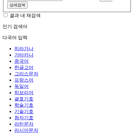
상세검색
결과 내 재검색
인기 검색어
다국어 입력
히라가나
가타카나
중국어
한글고어
그리스문자
프랑스어
독일어
히브리어
괄호기호
학술기호
기술기호
첨자기호
라틴문자
러시아문자