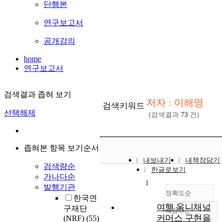
단행본
연구보고서
공개강의
home
연구보고서
검색결과 좁혀 보기
저자 : 이해영
검색키워드
선택해제
(검색결과
73
건)
좁혀본 항목 보기순서
내보내기
내책장담기
검색량순
한글로보기
가나다순
1
발행기관
정확도순
한국연
여행 옴니채널
구재단
내림차순
정확도
커머스 구현을
(NRF)
(55)