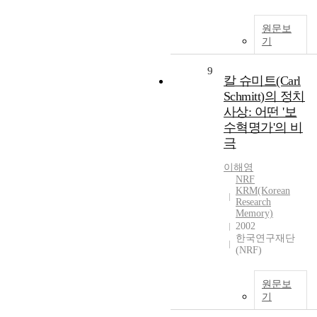
원문보
기
9
칼 슈미트(Carl
Schmitt)의 정치
사상: 어떤 '보
수혁명가'의 비
극
이해영
NRF
KRM(Korean
Research
Memory)
2002
한국연구재단
(NRF)
원문보
기