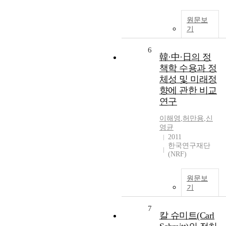
원문보
기
6
韓·中·日의 정
책학 수용과 정
체성 및 미래정
향에 관한 비교
연구
이해영
,
허만용
,
신
영균
2011
한국연구재단
(NRF)
원문보
기
7
칼 슈미트(Carl