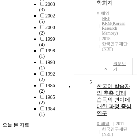
학회지
2003
(3)
이해영
2002
NRF
(5)
KRM(Korean
2000
Research
(2)
Memory)
1999
2018
한국연구재단
(4)
(NRF)
1998
(1)
1993
원문보
(1)
기
1992
(2)
5
1986
한국어 학습자
(2)
의 추측 양태
1985
습득의 변이에
(2)
대한 과정 중심
1984
연구
(1)
이해영
2011
오늘 본 자료
한국연구재단
(NRF)