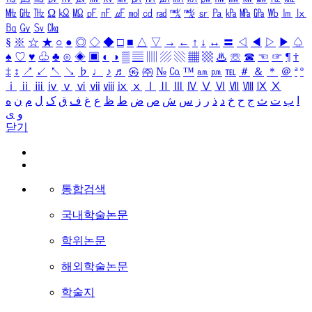
㎒
㎓
㎔
Ω
㏀
㏁
㎊
㎋
㎌
㏖
㏅
㎭
㎮
㎯
㏛
㎩
㎪
㎫
㎬
㏝
㏐
㏓
㏃
㏉
㏜
㏆
§
※
☆
★
○
●
◎
◇
◆
□
■
△
▽
→
←
↑
↓
↔
〓
◁
◀
▷
▶
♤
♠
♡
♥
♧
♣
⊙
◈
▣
◐
◑
▒
▤
▥
▨
▧
▦
▩
♨
☏
☎
☜
☞
¶
†
‡
↕
↗
↙
↖
↘
♭
♩
♪
♬
㉿
㈜
№
㏇
™
㏂
㏘
℡
＃
＆
＊
＠
ª
º
ⅰ
ⅱ
ⅲ
ⅳ
ⅴ
ⅵ
ⅶ
ⅷ
ⅸ
ⅹ
Ⅰ
Ⅱ
Ⅲ
Ⅳ
Ⅴ
Ⅵ
Ⅶ
Ⅷ
Ⅸ
Ⅹ
ا
ب
ت
ث
ج
ح
خ
د
ذ
ر
ز
س
ش
ص
ض
ط
ظ
ع
غ
ف
ق
ک
ل
م
ن
ه
و
ی
닫기
통합검색
국내학술논문
학위논문
해외학술논문
학술지