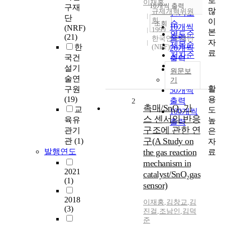
로
순
이재홍
10개씩 출력
구재
내림차순
많
규제개혁위원
인기도
단
회
이
순
조회
10개씩
(NRF)
1999
본
연도순
(21)
출력
한국연구재단
자
제목순
한
(NRF)
20개씩
료
저자순
국건
출력
발행기
설기
30개씩
원문보
관순
술연
출력
기
활
구원
50개씩
용
(19)
출력
2
촉매/SnO₂ 가
교
도
100개씩
스 센서의 반응
육유
높
출력
구조에 관한 연
관기
은
구(A Study on
관
(1)
자
발행연도
the gas reaction
료
mechanism in
2021
catalyst/SnO₂gas
(1)
sensor)
2018
이재홍
,
김창교
,
김
(3)
진걸
,
조남인
,
김덕
준