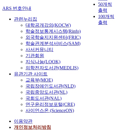
50개씩
ARS 번호안내
출력
100개씩
관련누리집
출력
대학공개강의(KOCW)
학술정보통계시스템(Rinfo)
외국학술지지원센터(FRIC)
학술관계분석서비스(SAM)
사서커뮤니티
기관회원
지식나눔(LOOK)
의학전자도서관(MEDLIS)
유관기관 사이트
교육부(MOE)
국립장애인도서관(NLD)
국립중앙도서관(NL)
국회도서관(NAL)
연구윤리정보포털(CRE)
사이언스온 (ScienceON)
이용약관
개인정보처리방침