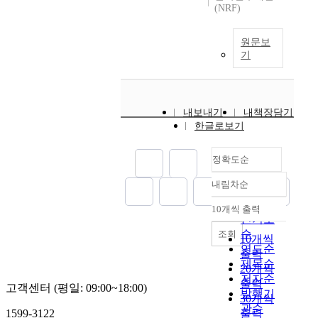
(NRF)
원문보
기
내보내기
내책장담기
한글로보기
정확도순
내림차순
정확도
순
10개씩 출력
내림차순
인기도
순
조회
10개씩
연도순
출력
제목순
20개씩
저자순
출력
고객센터 (평일: 09:00~18:00)
발행기
30개씩
관순
1599-3122
출력