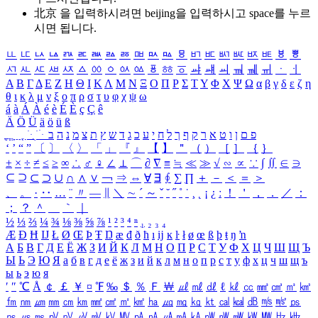
北京 을 입력하시려면
beijing
을 입력하시고 space를 누르
시면 됩니다.
ㅥ
ㅦ
ㅧ
ㅨ
ㅩ
ㅪ
ㅫ
ㅬ
ㅭ
ㅮ
ㅯ
ㅰ
ㅱ
ㅲ
ㅳ
ㅴ
ㅵ
ㅶ
ㅷ
ㅸ
ㅹ
ㅺ
ㅻ
ㅼ
ㅽ
ㅾ
ㅿ
ㆀ
ㆁ
ㆂ
ㆃ
ㆄ
ㆅ
ㆆ
ㆇ
ㆈ
ㆉ
ㆊ
ㆋ
ㆌ
ㆍ
ㆎ
Α
Β
Γ
Δ
Ε
Ζ
Η
Θ
Ι
Κ
Λ
Μ
Ν
Ξ
Ο
Π
Ρ
Σ
Τ
Υ
Φ
Χ
Ψ
Ω
α
β
γ
δ
ε
ζ
η
θ
ι
κ
λ
μ
ν
ξ
ο
π
ρ
σ
τ
υ
φ
χ
ψ
ω
á
à
Á
À
é
è
É
È
ç
Ç
ê
Ä
Ö
Ü
ä
ö
ü
ß
ְ
ֳ
ֲ
ֱ
ָ
ַ
ֵ
ֶ
ִ
ֹ
ּ
ֻ
ׂ
ׁ
ּ
ב
ה
נ
מ
צ
ת
ץ
ש
ד
ג
כ
ע
י
ח
ל
ך
ף
ק
ר
א
ט
ו
ן
ם
פ
‘
’
“
”
〔
〕
〈
〉
「
」
『
』
【
】
＂
（
）
［
］
｛
｝
±
×
÷
≠
≤
≥
∞
∴
♂
♀
∠
⊥
⌒
∂
∇
≡
≒
≪
≫
√
∽
∝
∵
∫
∬
∈
∋
⊆
⊇
⊂
⊃
∪
∩
∧
∨
￢
⇒
⇔
∀
∃
∮
∑
∏
＋
－
＜
＝
＞
、
。
·
‥
…
¨
〃
―
∥
＼
∼
´
～
ˇ
˘
˝
˚
˙
¸
˛
¡
¿
ː
！
＇
，
．
／
：
；
？
＾
＿
｀
｜
½
⅓
⅔
¼
¾
⅛
⅜
⅝
⅞
¹
²
³
⁴
ⁿ
₁
₂
₃
₄
Æ
Ð
Ħ
Ĳ
Ł
Ø
Œ
Þ
Ŧ
Ŋ
æ
đ
ð
ħ
ı
ĳ
ĸ
ŀ
ł
ø
œ
ß
þ
ŧ
ŋ
ŉ
А
Б
В
Г
Д
Е
Ё
Ж
З
И
Й
К
Л
М
Н
О
П
Р
С
Т
У
Ф
Х
Ц
Ч
Ш
Щ
Ъ
Ы
Ь
Э
Ю
Я
а
б
в
г
д
е
ё
ж
з
и
й
к
л
м
н
о
п
р
с
т
у
ф
х
ц
ч
ш
щ
ъ
ы
ь
э
ю
я
′
″
℃
Å
￠
￡
￥
¤
℉
‰
＄
％
Ｆ
￦
㎕
㎖
㎗
ℓ
㎘
㏄
㎣
㎤
㎥
㎦
㎙
㎚
㎛
㎜
㎝
㎞
㎟
㎠
㎡
㎢
㏊
㎍
㎎
㎏
㏏
㎈
㎉
㏈
㎧
㎨
㎰
㎱
㎲
㎳
㎴
㎵
㎶
㎷
㎸
㎹
㎀
㎁
㎂
㎃
㎄
㎺
㎻
㎽
㎾
㎿
㎐
㎑