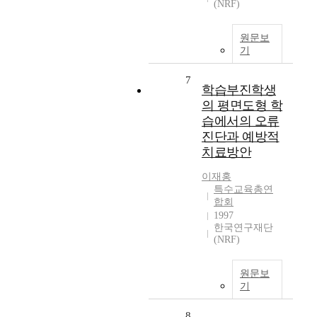
(NRF)
원문보
기
7
학습부진학생
의 평면도형 학
습에서의 오류
진단과 예방적
치료방안
이재홍
특수교육총연
합회
1997
한국연구재단
(NRF)
원문보
기
8