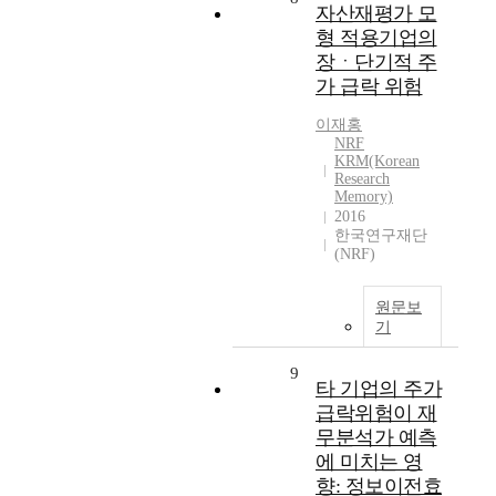
자산재평가 모
형 적용기업의
장ㆍ단기적 주
가 급락 위험
이재홍
NRF
KRM(Korean
Research
Memory)
2016
한국연구재단
(NRF)
원문보
기
9
타 기업의 주가
급락위험이 재
무분석가 예측
에 미치는 영
향: 정보이전효