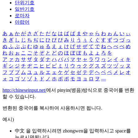
단위기호
일반기호
로마자
아랍어
あ
ぁ
か
が
さ
ざ
た
だ
な
は
ば
ぱ
ま
や
ゃ
ら
わ
ゎ
ん
い
ぃ
き
ぎ
し
じ
ち
ぢ
に
ひ
び
ぴ
み
り
う
ぅ
く
ぐ
す
ず
つ
づ
っ
ぬ
ふ
ぶ
ぷ
む
ゆ
ゅ
る
え
ぇ
け
げ
せ
ぜ
て
で
ね
へ
べ
ぺ
め
れ
お
ぉ
こ
ご
そ
ぞ
と
ど
の
ほ
ぼ
ぽ
も
よ
ょ
ろ
を
ア
ァ
カ
サ
ザ
タ
ダ
ナ
ハ
バ
パ
マ
ヤ
ャ
ラ
ワ
ヮ
ン
イ
ィ
キ
ギ
シ
ジ
チ
ヂ
ニ
ヒ
ビ
ピ
ミ
リ
ウ
ゥ
ク
グ
ス
ズ
ツ
ヅ
ッ
ヌ
フ
ブ
プ
ム
ユ
ュ
ル
エ
ェ
ケ
ゲ
セ
ゼ
テ
デ
ヘ
ベ
ペ
メ
レ
オ
ォ
コ
ゴ
ソ
ゾ
ト
ド
ノ
ホ
ボ
ポ
モ
ヨ
ョ
ロ
ヲ
―
http://chineseinput.net/
에서 pinyin(병음)방식으로 중국어를 변환
할 수 있습니다.
변환된 중국어를 복사하여 사용하시면 됩니다.
예시)
中文 을 입력하시려면
zhongwen
을 입력하시고 space를
누르시면됩니다.