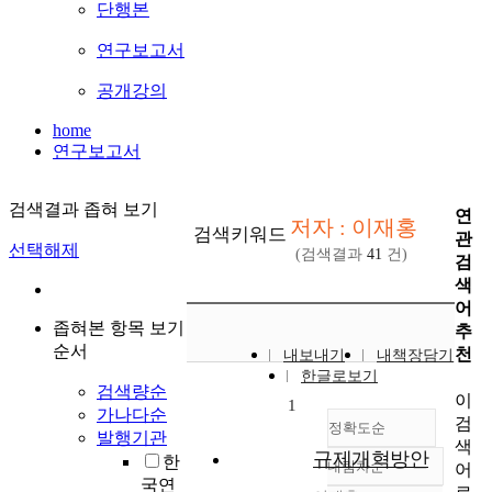
단행본
연구보고서
공개강의
home
연구보고서
검색결과 좁혀 보기
연
저자 : 이재홍
검색키워드
관
선택해제
(검색결과
41
건)
검
색
어
좁혀본 항목 보기
추
순서
천
내보내기
내책장담기
한글로보기
검색량순
이
1
가나다순
검
정확도순
발행기관
색
규제개혁방안
한
내림차순
어
정확도
국연