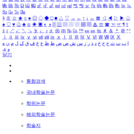
㎒
㎓
㎔
Ω
㏀
㏁
㎊
㎋
㎌
㏖
㏅
㎭
㎮
㎯
㏛
㎩
㎪
㎫
㎬
㏝
㏐
㏓
㏃
㏉
㏜
㏆
§
※
☆
★
○
●
◎
◇
◆
□
■
△
▽
→
←
↑
↓
↔
〓
◁
◀
▷
▶
♤
♠
♡
♥
♧
♣
⊙
◈
▣
◐
◑
▒
▤
▥
▨
▧
▦
▩
♨
☏
☎
☜
☞
¶
†
‡
↕
↗
↙
↖
↘
♭
♩
♪
♬
㉿
㈜
№
㏇
™
㏂
㏘
℡
＃
＆
＊
＠
ª
º
ⅰ
ⅱ
ⅲ
ⅳ
ⅴ
ⅵ
ⅶ
ⅷ
ⅸ
ⅹ
Ⅰ
Ⅱ
Ⅲ
Ⅳ
Ⅴ
Ⅵ
Ⅶ
Ⅷ
Ⅸ
Ⅹ
ا
ب
ت
ث
ج
ح
خ
د
ذ
ر
ز
س
ش
ص
ض
ط
ظ
ع
غ
ف
ق
ک
ل
م
ن
ه
و
ی
닫기
통합검색
국내학술논문
학위논문
해외학술논문
학술지