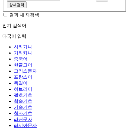
상세검색
결과 내 재검색
인기 검색어
다국어 입력
히라가나
가타카나
중국어
한글고어
그리스문자
프랑스어
독일어
히브리어
괄호기호
학술기호
기술기호
첨자기호
라틴문자
러시아문자