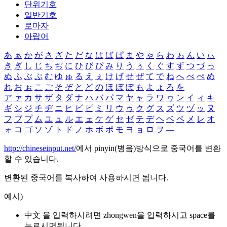
단위기호
일반기호
로마자
아랍어
あ
ぁ
か
が
さ
ざ
た
だ
な
は
ば
ぱ
ま
や
ゃ
ら
わ
ゎ
ん
い
ぃ
き
ぎ
し
じ
ち
ぢ
に
ひ
び
ぴ
み
り
う
ぅ
く
ぐ
す
ず
つ
づ
っ
ぬ
ふ
ぶ
ぷ
む
ゆ
ゅ
る
え
ぇ
け
げ
せ
ぜ
て
で
ね
へ
べ
ぺ
め
れ
お
ぉ
こ
ご
そ
ぞ
と
ど
の
ほ
ぼ
ぽ
も
よ
ょ
ろ
を
ア
ァ
カ
サ
ザ
タ
ダ
ナ
ハ
バ
パ
マ
ヤ
ャ
ラ
ワ
ヮ
ン
イ
ィ
キ
ギ
シ
ジ
チ
ヂ
ニ
ヒ
ビ
ピ
ミ
リ
ウ
ゥ
ク
グ
ス
ズ
ツ
ヅ
ッ
ヌ
フ
ブ
プ
ム
ユ
ュ
ル
エ
ェ
ケ
ゲ
セ
ゼ
テ
デ
ヘ
ベ
ペ
メ
レ
オ
ォ
コ
ゴ
ソ
ゾ
ト
ド
ノ
ホ
ボ
ポ
モ
ヨ
ョ
ロ
ヲ
―
http://chineseinput.net/
에서 pinyin(병음)방식으로 중국어를 변환
할 수 있습니다.
변환된 중국어를 복사하여 사용하시면 됩니다.
예시)
中文 을 입력하시려면
zhongwen
을 입력하시고 space를
누르시면됩니다.