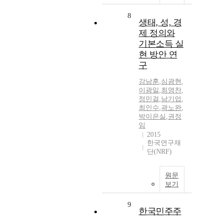
8
생태, 성, 경
제 정의와
기본소득 실
현 방안 연
구
강남훈
,
심광현
,
이광일
,
최영찬
,
정민걸
,
남기업
,
최인수
,
곽노완
,
박이은실
,
권정
임
2015
한국연구재
단(NRF)
원문
보기
9
한국민주주