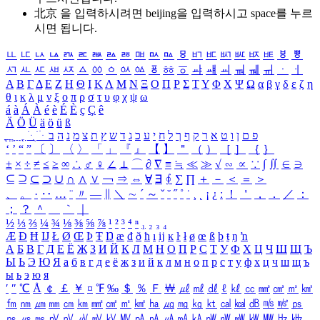
北京 을 입력하시려면
beijing
을 입력하시고 space를 누르
시면 됩니다.
ㅥ
ㅦ
ㅧ
ㅨ
ㅩ
ㅪ
ㅫ
ㅬ
ㅭ
ㅮ
ㅯ
ㅰ
ㅱ
ㅲ
ㅳ
ㅴ
ㅵ
ㅶ
ㅷ
ㅸ
ㅹ
ㅺ
ㅻ
ㅼ
ㅽ
ㅾ
ㅿ
ㆀ
ㆁ
ㆂ
ㆃ
ㆄ
ㆅ
ㆆ
ㆇ
ㆈ
ㆉ
ㆊ
ㆋ
ㆌ
ㆍ
ㆎ
Α
Β
Γ
Δ
Ε
Ζ
Η
Θ
Ι
Κ
Λ
Μ
Ν
Ξ
Ο
Π
Ρ
Σ
Τ
Υ
Φ
Χ
Ψ
Ω
α
β
γ
δ
ε
ζ
η
θ
ι
κ
λ
μ
ν
ξ
ο
π
ρ
σ
τ
υ
φ
χ
ψ
ω
á
à
Á
À
é
è
É
È
ç
Ç
ê
Ä
Ö
Ü
ä
ö
ü
ß
ְ
ֳ
ֲ
ֱ
ָ
ַ
ֵ
ֶ
ִ
ֹ
ּ
ֻ
ׂ
ׁ
ּ
ב
ה
נ
מ
צ
ת
ץ
ש
ד
ג
כ
ע
י
ח
ל
ך
ף
ק
ר
א
ט
ו
ן
ם
פ
‘
’
“
”
〔
〕
〈
〉
「
」
『
』
【
】
＂
（
）
［
］
｛
｝
±
×
÷
≠
≤
≥
∞
∴
♂
♀
∠
⊥
⌒
∂
∇
≡
≒
≪
≫
√
∽
∝
∵
∫
∬
∈
∋
⊆
⊇
⊂
⊃
∪
∩
∧
∨
￢
⇒
⇔
∀
∃
∮
∑
∏
＋
－
＜
＝
＞
、
。
·
‥
…
¨
〃
―
∥
＼
∼
´
～
ˇ
˘
˝
˚
˙
¸
˛
¡
¿
ː
！
＇
，
．
／
：
；
？
＾
＿
｀
｜
½
⅓
⅔
¼
¾
⅛
⅜
⅝
⅞
¹
²
³
⁴
ⁿ
₁
₂
₃
₄
Æ
Ð
Ħ
Ĳ
Ł
Ø
Œ
Þ
Ŧ
Ŋ
æ
đ
ð
ħ
ı
ĳ
ĸ
ŀ
ł
ø
œ
ß
þ
ŧ
ŋ
ŉ
А
Б
В
Г
Д
Е
Ё
Ж
З
И
Й
К
Л
М
Н
О
П
Р
С
Т
У
Ф
Х
Ц
Ч
Ш
Щ
Ъ
Ы
Ь
Э
Ю
Я
а
б
в
г
д
е
ё
ж
з
и
й
к
л
м
н
о
п
р
с
т
у
ф
х
ц
ч
ш
щ
ъ
ы
ь
э
ю
я
′
″
℃
Å
￠
￡
￥
¤
℉
‰
＄
％
Ｆ
￦
㎕
㎖
㎗
ℓ
㎘
㏄
㎣
㎤
㎥
㎦
㎙
㎚
㎛
㎜
㎝
㎞
㎟
㎠
㎡
㎢
㏊
㎍
㎎
㎏
㏏
㎈
㎉
㏈
㎧
㎨
㎰
㎱
㎲
㎳
㎴
㎵
㎶
㎷
㎸
㎹
㎀
㎁
㎂
㎃
㎄
㎺
㎻
㎽
㎾
㎿
㎐
㎑