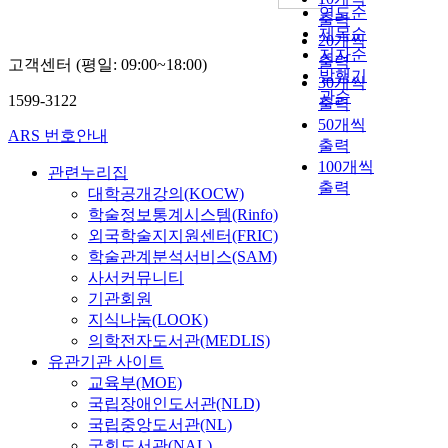
연도순
출력
제목순
20개씩
저자순
출력
고객센터 (평일: 09:00~18:00)
발행기
30개씩
관순
1599-3122
출력
50개씩
ARS 번호안내
출력
100개씩
관련누리집
출력
대학공개강의(KOCW)
학술정보통계시스템(Rinfo)
외국학술지지원센터(FRIC)
학술관계분석서비스(SAM)
사서커뮤니티
기관회원
지식나눔(LOOK)
의학전자도서관(MEDLIS)
유관기관 사이트
교육부(MOE)
국립장애인도서관(NLD)
국립중앙도서관(NL)
국회도서관(NAL)