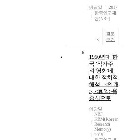
이광일
2017
한국연구재
단(NRF)
원문
보기
6
1960년대 한
국 '작가주
의 영화'에
대한 정치적
해석 - <안개
>, <휴일>을
중심으로
이광일
NRF
KRM(Korean
Research
Memory)
2015