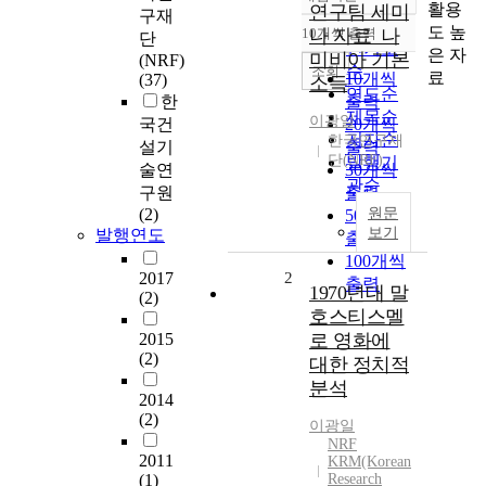
정확도
활용
연구팀 세미
구재
순
도 높
10개씩 출력
나 자료_나
단
내림차순
인기도
은 자
미비아 기본
(NRF)
순
조회
료
10개씩
(37)
소득
연도순
한
출력
제목순
이광일
국건
20개씩
저자순
한국연구재
설기
출력
단(NRF)
발행기
술연
30개씩
관순
구원
출력
(2)
원문
50개씩
보기
발행연도
출력
100개씩
2017
2
출력
1970년대 말
(2)
호스티스멜
2015
로 영화에
(2)
대한 정치적
분석
2014
(2)
이광일
NRF
2011
KRM(Korean
(1)
Research