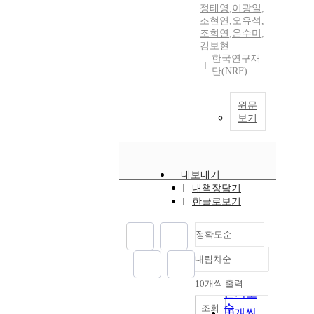
정태영
,
이광일
,
조현연
,
오유석
,
조희연
,
은수미
,
김보현
한국연구재
단(NRF)
원문
보기
내보내기
내책장담기
한글로보기
정확도순
내림차순
정확도
순
10개씩 출력
내림차순
인기도
순
조회
10개씩