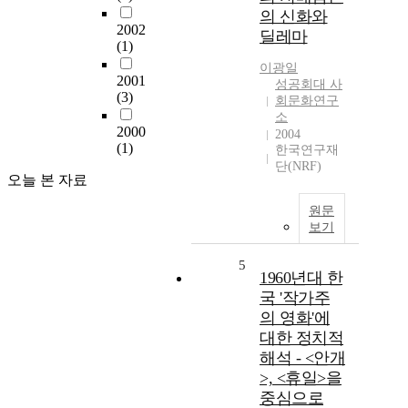
의 신화와
2002
딜레마
(1)
이광일
2001
성공회대 사
(3)
회문화연구
소
2000
2004
(1)
한국연구재
단(NRF)
오늘 본 자료
원문
보기
5
1960년대 한
국 '작가주
의 영화'에
대한 정치적
해석 - <안개
>, <휴일>을
중심으로