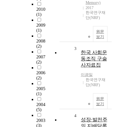
Memory)
2017
2010
한국연구재
(1)
단(NRF)
2009
(1)
원문
보기
2008
(2)
3
한국 사회운
2007
동조직 구술
(2)
사자료집
2006
이광일
(2)
한국연구재
단(NRF)
2005
(1)
원문
보기
2004
(5)
4
성장·발전주
2003
(3)
의 지배담론