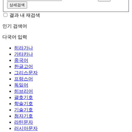
상세검색
결과 내 재검색
인기 검색어
다국어 입력
히라가나
가타카나
중국어
한글고어
그리스문자
프랑스어
독일어
히브리어
괄호기호
학술기호
기술기호
첨자기호
라틴문자
러시아문자