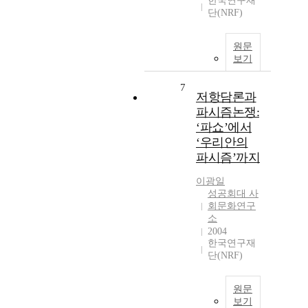
한국연구재
단(NRF)
원문
보기
7
저항담론과
파시즘논쟁:
‘파쇼’에서
‘우리안의
파시즘’까지
이광일
성공회대 사
회문화연구
소
2004
한국연구재
단(NRF)
원문
보기