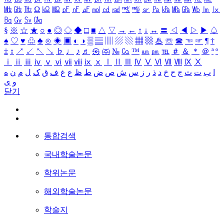
㎒
㎓
㎔
Ω
㏀
㏁
㎊
㎋
㎌
㏖
㏅
㎭
㎮
㎯
㏛
㎩
㎪
㎫
㎬
㏝
㏐
㏓
㏃
㏉
㏜
㏆
§
※
☆
★
○
●
◎
◇
◆
□
■
△
▽
→
←
↑
↓
↔
〓
◁
◀
▷
▶
♤
♠
♡
♥
♧
♣
⊙
◈
▣
◐
◑
▒
▤
▥
▨
▧
▦
▩
♨
☏
☎
☜
☞
¶
†
‡
↕
↗
↙
↖
↘
♭
♩
♪
♬
㉿
㈜
№
㏇
™
㏂
㏘
℡
＃
＆
＊
＠
ª
º
ⅰ
ⅱ
ⅲ
ⅳ
ⅴ
ⅵ
ⅶ
ⅷ
ⅸ
ⅹ
Ⅰ
Ⅱ
Ⅲ
Ⅳ
Ⅴ
Ⅵ
Ⅶ
Ⅷ
Ⅸ
Ⅹ
ا
ب
ت
ث
ج
ح
خ
د
ذ
ر
ز
س
ش
ص
ض
ط
ظ
ع
غ
ف
ق
ک
ل
م
ن
ه
و
ی
닫기
통합검색
국내학술논문
학위논문
해외학술논문
학술지