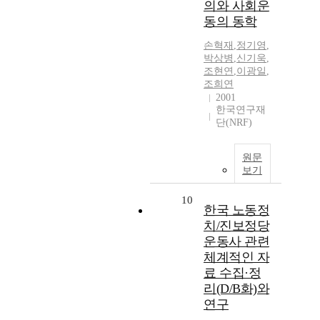
의와 사회운
동의 동학
손혁재
,
정기영
,
박상병
,
신기욱
,
조현연
,
이광일
,
조희연
2001
한국연구재
단(NRF)
원문
보기
10
한국 노동정
치/진보정당
운동사 관련
체계적인 자
료 수집·정
리(D/B화)와
연구