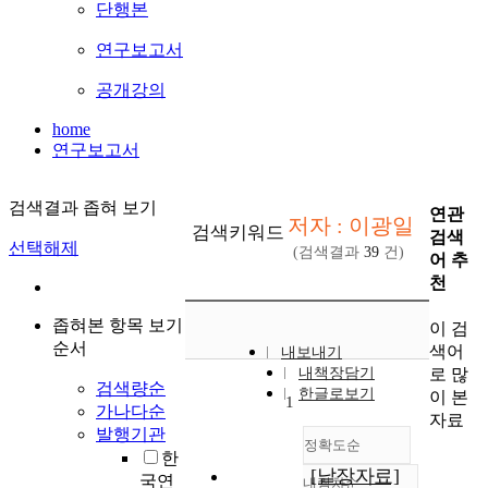
단행본
연구보고서
공개강의
home
연구보고서
검색결과 좁혀 보기
연관
저자 : 이광일
검색키워드
검색
선택해제
(검색결과
39
건)
어 추
천
좁혀본 항목 보기
이 검
순서
색어
내보내기
로 많
내책장담기
검색량순
한글로보기
이 본
1
가나다순
자료
발행기관
정확도순
한
[낱장자료]
국연
내림차순