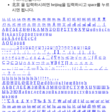
北京 을 입력하시려면
beijing
을 입력하시고 space를 누르
시면 됩니다.
ㅥ
ㅦ
ㅧ
ㅨ
ㅩ
ㅪ
ㅫ
ㅬ
ㅭ
ㅮ
ㅯ
ㅰ
ㅱ
ㅲ
ㅳ
ㅴ
ㅵ
ㅶ
ㅷ
ㅸ
ㅹ
ㅺ
ㅻ
ㅼ
ㅽ
ㅾ
ㅿ
ㆀ
ㆁ
ㆂ
ㆃ
ㆄ
ㆅ
ㆆ
ㆇ
ㆈ
ㆉ
ㆊ
ㆋ
ㆌ
ㆍ
ㆎ
Α
Β
Γ
Δ
Ε
Ζ
Η
Θ
Ι
Κ
Λ
Μ
Ν
Ξ
Ο
Π
Ρ
Σ
Τ
Υ
Φ
Χ
Ψ
Ω
α
β
γ
δ
ε
ζ
η
θ
ι
κ
λ
μ
ν
ξ
ο
π
ρ
σ
τ
υ
φ
χ
ψ
ω
á
à
Á
À
é
è
É
È
ç
Ç
ê
Ä
Ö
Ü
ä
ö
ü
ß
ְ
ֳ
ֲ
ֱ
ָ
ַ
ֵ
ֶ
ִ
ֹ
ּ
ֻ
ׂ
ׁ
ּ
ב
ה
נ
מ
צ
ת
ץ
ש
ד
ג
כ
ע
י
ח
ל
ך
ף
ק
ר
א
ט
ו
ן
ם
פ
‘
’
“
”
〔
〕
〈
〉
「
」
『
』
【
】
＂
（
）
［
］
｛
｝
±
×
÷
≠
≤
≥
∞
∴
♂
♀
∠
⊥
⌒
∂
∇
≡
≒
≪
≫
√
∽
∝
∵
∫
∬
∈
∋
⊆
⊇
⊂
⊃
∪
∩
∧
∨
￢
⇒
⇔
∀
∃
∮
∑
∏
＋
－
＜
＝
＞
、
。
·
‥
…
¨
〃
―
∥
＼
∼
´
～
ˇ
˘
˝
˚
˙
¸
˛
¡
¿
ː
！
＇
，
．
／
：
；
？
＾
＿
｀
｜
½
⅓
⅔
¼
¾
⅛
⅜
⅝
⅞
¹
²
³
⁴
ⁿ
₁
₂
₃
₄
Æ
Ð
Ħ
Ĳ
Ł
Ø
Œ
Þ
Ŧ
Ŋ
æ
đ
ð
ħ
ı
ĳ
ĸ
ŀ
ł
ø
œ
ß
þ
ŧ
ŋ
ŉ
А
Б
В
Г
Д
Е
Ё
Ж
З
И
Й
К
Л
М
Н
О
П
Р
С
Т
У
Ф
Х
Ц
Ч
Ш
Щ
Ъ
Ы
Ь
Э
Ю
Я
а
б
в
г
д
е
ё
ж
з
и
й
к
л
м
н
о
п
р
с
т
у
ф
х
ц
ч
ш
щ
ъ
ы
ь
э
ю
я
′
″
℃
Å
￠
￡
￥
¤
℉
‰
＄
％
Ｆ
￦
㎕
㎖
㎗
ℓ
㎘
㏄
㎣
㎤
㎥
㎦
㎙
㎚
㎛
㎜
㎝
㎞
㎟
㎠
㎡
㎢
㏊
㎍
㎎
㎏
㏏
㎈
㎉
㏈
㎧
㎨
㎰
㎱
㎲
㎳
㎴
㎵
㎶
㎷
㎸
㎹
㎀
㎁
㎂
㎃
㎄
㎺
㎻
㎽
㎾
㎿
㎐
㎑