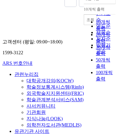
정확도
순
10개씩 출력
내림차순
인기도
순
조회
10개씩
연도순
출력
제목순
20개씩
저자순
출력
고객센터 (평일: 09:00~18:00)
발행기
30개씩
관순
1599-3122
출력
50개씩
ARS 번호안내
출력
100개씩
관련누리집
출력
대학공개강의(KOCW)
학술정보통계시스템(Rinfo)
외국학술지지원센터(FRIC)
학술관계분석서비스(SAM)
사서커뮤니티
기관회원
지식나눔(LOOK)
의학전자도서관(MEDLIS)
유관기관 사이트