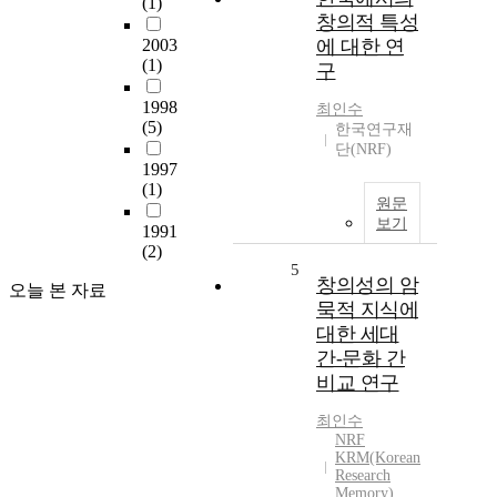
(1)
창의적 특성
2003
에 대한 연
(1)
구
1998
최인수
(5)
한국연구재
단(NRF)
1997
(1)
원문
보기
1991
(2)
5
창의성의 암
오늘 본 자료
묵적 지식에
대한 세대
간-문화 간
비교 연구
최인수
NRF
KRM(Korean
Research
Memory)