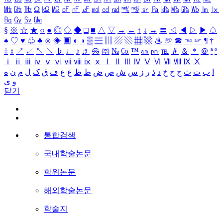
㎒
㎓
㎔
Ω
㏀
㏁
㎊
㎋
㎌
㏖
㏅
㎭
㎮
㎯
㏛
㎩
㎪
㎫
㎬
㏝
㏐
㏓
㏃
㏉
㏜
㏆
§
※
☆
★
○
●
◎
◇
◆
□
■
△
▽
→
←
↑
↓
↔
〓
◁
◀
▷
▶
♤
♠
♡
♥
♧
♣
⊙
◈
▣
◐
◑
▒
▤
▥
▨
▧
▦
▩
♨
☏
☎
☜
☞
¶
†
‡
↕
↗
↙
↖
↘
♭
♩
♪
♬
㉿
㈜
№
㏇
™
㏂
㏘
℡
＃
＆
＊
＠
ª
º
ⅰ
ⅱ
ⅲ
ⅳ
ⅴ
ⅵ
ⅶ
ⅷ
ⅸ
ⅹ
Ⅰ
Ⅱ
Ⅲ
Ⅳ
Ⅴ
Ⅵ
Ⅶ
Ⅷ
Ⅸ
Ⅹ
ا
ب
ت
ث
ج
ح
خ
د
ذ
ر
ز
س
ش
ص
ض
ط
ظ
ع
غ
ف
ق
ک
ل
م
ن
ه
و
ی
닫기
통합검색
국내학술논문
학위논문
해외학술논문
학술지