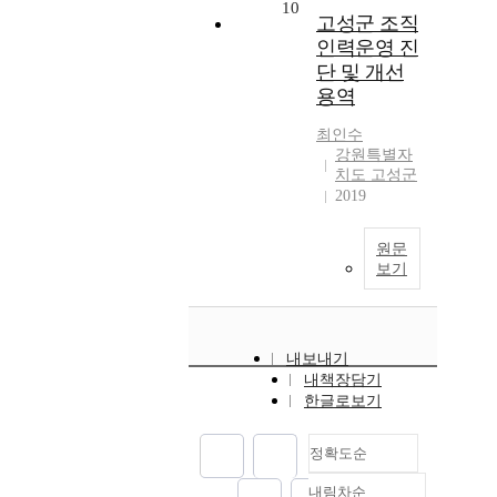
10
고성군 조직
인력운영 진
단 및 개선
용역
최인수
강원특별자
치도 고성군
2019
원문
보기
내보내기
내책장담기
한글로보기
정확도순
내림차순