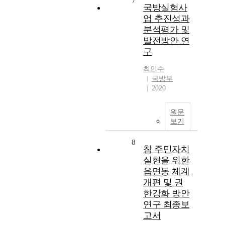
7
국방실험사
업 추진성과
분석평가 및
발전방안 연
구
최인수
국방부
2020
원문
보기
8
참 주민자치
실현을 위한
읍면동 체계
개편 및 권
한강화 방안
연구 최종보
고서