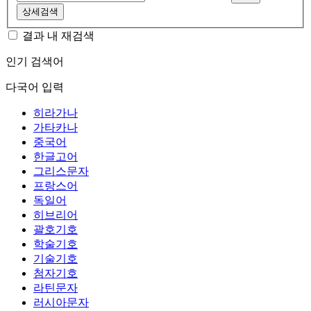
상세검색
결과 내 재검색
인기 검색어
다국어 입력
히라가나
가타카나
중국어
한글고어
그리스문자
프랑스어
독일어
히브리어
괄호기호
학술기호
기술기호
첨자기호
라틴문자
러시아문자