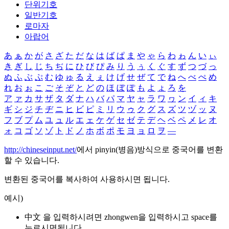
단위기호
일반기호
로마자
아랍어
あ
ぁ
か
が
さ
ざ
た
だ
な
は
ば
ぱ
ま
や
ゃ
ら
わ
ゎ
ん
い
ぃ
き
ぎ
し
じ
ち
ぢ
に
ひ
び
ぴ
み
り
う
ぅ
く
ぐ
す
ず
つ
づ
っ
ぬ
ふ
ぶ
ぷ
む
ゆ
ゅ
る
え
ぇ
け
げ
せ
ぜ
て
で
ね
へ
べ
ぺ
め
れ
お
ぉ
こ
ご
そ
ぞ
と
ど
の
ほ
ぼ
ぽ
も
よ
ょ
ろ
を
ア
ァ
カ
サ
ザ
タ
ダ
ナ
ハ
バ
パ
マ
ヤ
ャ
ラ
ワ
ヮ
ン
イ
ィ
キ
ギ
シ
ジ
チ
ヂ
ニ
ヒ
ビ
ピ
ミ
リ
ウ
ゥ
ク
グ
ス
ズ
ツ
ヅ
ッ
ヌ
フ
ブ
プ
ム
ユ
ュ
ル
エ
ェ
ケ
ゲ
セ
ゼ
テ
デ
ヘ
ベ
ペ
メ
レ
オ
ォ
コ
ゴ
ソ
ゾ
ト
ド
ノ
ホ
ボ
ポ
モ
ヨ
ョ
ロ
ヲ
―
http://chineseinput.net/
에서 pinyin(병음)방식으로 중국어를 변환
할 수 있습니다.
변환된 중국어를 복사하여 사용하시면 됩니다.
예시)
中文 을 입력하시려면
zhongwen
을 입력하시고 space를
누르시면됩니다.