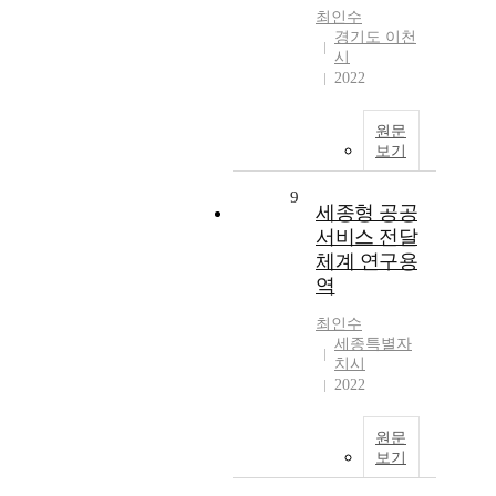
최인수
경기도 이천
시
2022
원문
보기
9
세종형 공공
서비스 전달
체계 연구용
역
최인수
세종특별자
치시
2022
원문
보기