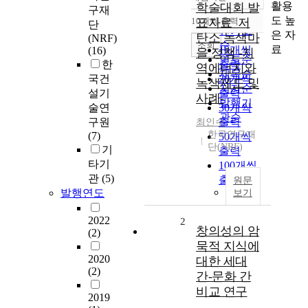
정확도
활용
학술대회 발
구재
순
도 높
10개씩 출력
표자료_저
단
내림차순
인기도
은 자
탄소 녹색마
(NRF)
순
조회
료
10개씩
(16)
을 정책 -지
연도순
한
출력
역에너지와
제목순
국건
20개씩
녹색제도 및
저자순
설기
출력
사례-
발행기
술연
30개씩
관순
구원
출력
최인수
한국연구재
(7)
50개씩
단(NRF)
기
출력
타기
100개씩
관
(5)
출력
원문
발행연도
보기
2022
2
창의성의 암
(2)
묵적 지식에
2020
대한 세대
(2)
간-문화 간
비교 연구
2019