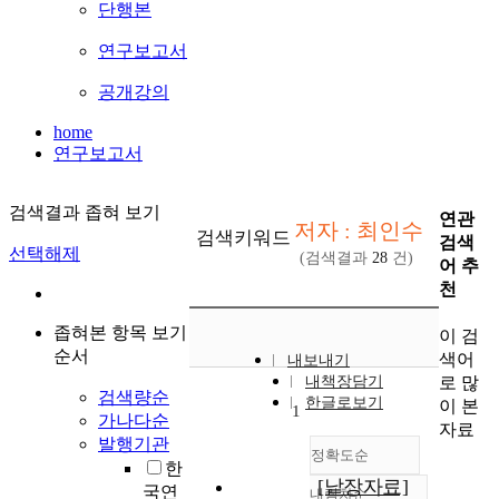
단행본
연구보고서
공개강의
home
연구보고서
검색결과 좁혀 보기
연관
저자 : 최인수
검색키워드
검색
선택해제
(검색결과
28
건)
어 추
천
좁혀본 항목 보기
이 검
순서
색어
내보내기
로 많
내책장담기
검색량순
한글로보기
이 본
1
가나다순
자료
발행기관
정확도순
한
[낱장자료]
국연
내림차순