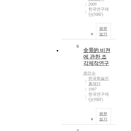
2009
한국연구재
단(NRF)
원문
보기
6
全景的 비젼
에 관한 조
각제작연구
최인수
한국학술진
흥재단
1997
한국연구재
단(NRF)
원문
보기