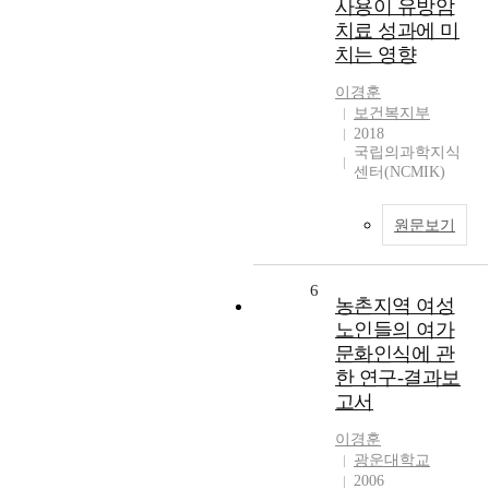
사용이 유방암
치료 성과에 미
치는 영향
이경훈
보건복지부
2018
국립의과학지식
센터(NCMIK)
원문보기
6
농촌지역 여성
노인들의 여가
문화인식에 관
한 연구-결과보
고서
이경훈
광운대학교
2006