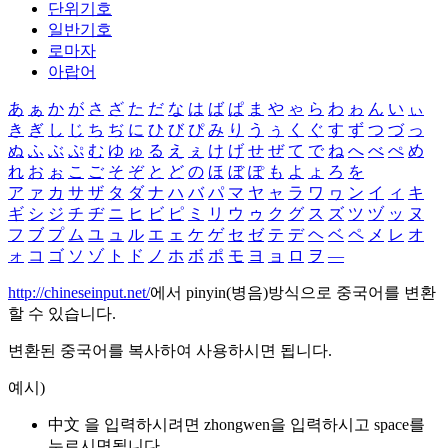
단위기호
일반기호
로마자
아랍어
あ
ぁ
か
が
さ
ざ
た
だ
な
は
ば
ぱ
ま
や
ゃ
ら
わ
ゎ
ん
い
ぃ
き
ぎ
し
じ
ち
ぢ
に
ひ
び
ぴ
み
り
う
ぅ
く
ぐ
す
ず
つ
づ
っ
ぬ
ふ
ぶ
ぷ
む
ゆ
ゅ
る
え
ぇ
け
げ
せ
ぜ
て
で
ね
へ
べ
ぺ
め
れ
お
ぉ
こ
ご
そ
ぞ
と
ど
の
ほ
ぼ
ぽ
も
よ
ょ
ろ
を
ア
ァ
カ
サ
ザ
タ
ダ
ナ
ハ
バ
パ
マ
ヤ
ャ
ラ
ワ
ヮ
ン
イ
ィ
キ
ギ
シ
ジ
チ
ヂ
ニ
ヒ
ビ
ピ
ミ
リ
ウ
ゥ
ク
グ
ス
ズ
ツ
ヅ
ッ
ヌ
フ
ブ
プ
ム
ユ
ュ
ル
エ
ェ
ケ
ゲ
セ
ゼ
テ
デ
ヘ
ベ
ペ
メ
レ
オ
ォ
コ
ゴ
ソ
ゾ
ト
ド
ノ
ホ
ボ
ポ
モ
ヨ
ョ
ロ
ヲ
―
http://chineseinput.net/
에서 pinyin(병음)방식으로 중국어를 변환
할 수 있습니다.
변환된 중국어를 복사하여 사용하시면 됩니다.
예시)
中文 을 입력하시려면
zhongwen
을 입력하시고 space를
누르시면됩니다.