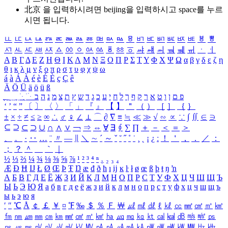
北京 을 입력하시려면
beijing
을 입력하시고 space를 누르
시면 됩니다.
ㅥ
ㅦ
ㅧ
ㅨ
ㅩ
ㅪ
ㅫ
ㅬ
ㅭ
ㅮ
ㅯ
ㅰ
ㅱ
ㅲ
ㅳ
ㅴ
ㅵ
ㅶ
ㅷ
ㅸ
ㅹ
ㅺ
ㅻ
ㅼ
ㅽ
ㅾ
ㅿ
ㆀ
ㆁ
ㆂ
ㆃ
ㆄ
ㆅ
ㆆ
ㆇ
ㆈ
ㆉ
ㆊ
ㆋ
ㆌ
ㆍ
ㆎ
Α
Β
Γ
Δ
Ε
Ζ
Η
Θ
Ι
Κ
Λ
Μ
Ν
Ξ
Ο
Π
Ρ
Σ
Τ
Υ
Φ
Χ
Ψ
Ω
α
β
γ
δ
ε
ζ
η
θ
ι
κ
λ
μ
ν
ξ
ο
π
ρ
σ
τ
υ
φ
χ
ψ
ω
á
à
Á
À
é
è
É
È
ç
Ç
ê
Ä
Ö
Ü
ä
ö
ü
ß
ְ
ֳ
ֲ
ֱ
ָ
ַ
ֵ
ֶ
ִ
ֹ
ּ
ֻ
ׂ
ׁ
ּ
ב
ה
נ
מ
צ
ת
ץ
ש
ד
ג
כ
ע
י
ח
ל
ך
ף
ק
ר
א
ט
ו
ן
ם
פ
‘
’
“
”
〔
〕
〈
〉
「
」
『
』
【
】
＂
（
）
［
］
｛
｝
±
×
÷
≠
≤
≥
∞
∴
♂
♀
∠
⊥
⌒
∂
∇
≡
≒
≪
≫
√
∽
∝
∵
∫
∬
∈
∋
⊆
⊇
⊂
⊃
∪
∩
∧
∨
￢
⇒
⇔
∀
∃
∮
∑
∏
＋
－
＜
＝
＞
、
。
·
‥
…
¨
〃
―
∥
＼
∼
´
～
ˇ
˘
˝
˚
˙
¸
˛
¡
¿
ː
！
＇
，
．
／
：
；
？
＾
＿
｀
｜
½
⅓
⅔
¼
¾
⅛
⅜
⅝
⅞
¹
²
³
⁴
ⁿ
₁
₂
₃
₄
Æ
Ð
Ħ
Ĳ
Ł
Ø
Œ
Þ
Ŧ
Ŋ
æ
đ
ð
ħ
ı
ĳ
ĸ
ŀ
ł
ø
œ
ß
þ
ŧ
ŋ
ŉ
А
Б
В
Г
Д
Е
Ё
Ж
З
И
Й
К
Л
М
Н
О
П
Р
С
Т
У
Ф
Х
Ц
Ч
Ш
Щ
Ъ
Ы
Ь
Э
Ю
Я
а
б
в
г
д
е
ё
ж
з
и
й
к
л
м
н
о
п
р
с
т
у
ф
х
ц
ч
ш
щ
ъ
ы
ь
э
ю
я
′
″
℃
Å
￠
￡
￥
¤
℉
‰
＄
％
Ｆ
￦
㎕
㎖
㎗
ℓ
㎘
㏄
㎣
㎤
㎥
㎦
㎙
㎚
㎛
㎜
㎝
㎞
㎟
㎠
㎡
㎢
㏊
㎍
㎎
㎏
㏏
㎈
㎉
㏈
㎧
㎨
㎰
㎱
㎲
㎳
㎴
㎵
㎶
㎷
㎸
㎹
㎀
㎁
㎂
㎃
㎄
㎺
㎻
㎽
㎾
㎿
㎐
㎑