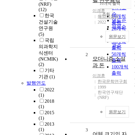
델 연구용역
순
10개씩 출력
(NRF)
내림차순
인기도
(12)
이경훈
순
조회
한국
10개씩
해양경찰청
연도순
건설기술
2022
출력
제목순
연구원
20개씩
저자순
(5)
출력
원문보기
발행기
국립
30개씩
관순
의과학지
출력
식센터
50개씩
2
모더니즘 소설
(NCMIK)
출력
(2)
과 돈
100개씩
기타
출력
이경훈
기관
(1)
한국문학연구회
발행연도
1999
2022
한국연구재단
(1)
(NRF)
2018
(1)
원문보기
2015
(1)
2013
(1)
3
어체 크기의 자