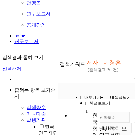
단행본
연구보고서
공개강의
home
연구보고서
검색결과 좁혀 보기
저자 : 이경훈
검색키워드
선택해제
(검색결과
20
건)
좁혀본 항목 보기순
서
내보내기
내책장담기
한글로보기
검색량순
1
가나다순
한
정확도순
발행기관
국
한국
형 민간통합 모
내림차순
정확도
연구재단