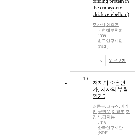
binding protein in
the embryonic
chick cerebellum)
조사선
,
이경훈
대한해부학회
1999
한국연구재단
(NRF)
원문보기
10
저자의 죽음인
가, 저자의 부활
인가?
최문규
,
고규진
,
이기
언
,
윤민우
,
이경훈
,
조
경식
,
김희봉
2015
한국연구재단
(NRF)