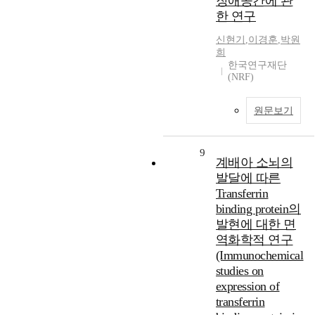
장애공간에 관
한 연구
신현기
,
이경훈
,
박원
희
한국연구재단
(NRF)
원문보기
9
계배아 소뇌의
발달에 따른
Transferrin
binding protein의
발현에 대한 면
역화학적 연구
(Immunochemical
studies on
expression of
transferrin