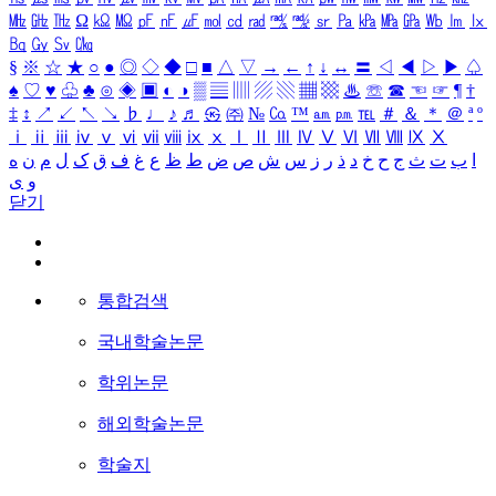
㎒
㎓
㎔
Ω
㏀
㏁
㎊
㎋
㎌
㏖
㏅
㎭
㎮
㎯
㏛
㎩
㎪
㎫
㎬
㏝
㏐
㏓
㏃
㏉
㏜
㏆
§
※
☆
★
○
●
◎
◇
◆
□
■
△
▽
→
←
↑
↓
↔
〓
◁
◀
▷
▶
♤
♠
♡
♥
♧
♣
⊙
◈
▣
◐
◑
▒
▤
▥
▨
▧
▦
▩
♨
☏
☎
☜
☞
¶
†
‡
↕
↗
↙
↖
↘
♭
♩
♪
♬
㉿
㈜
№
㏇
™
㏂
㏘
℡
＃
＆
＊
＠
ª
º
ⅰ
ⅱ
ⅲ
ⅳ
ⅴ
ⅵ
ⅶ
ⅷ
ⅸ
ⅹ
Ⅰ
Ⅱ
Ⅲ
Ⅳ
Ⅴ
Ⅵ
Ⅶ
Ⅷ
Ⅸ
Ⅹ
ا
ب
ت
ث
ج
ح
خ
د
ذ
ر
ز
س
ش
ص
ض
ط
ظ
ع
غ
ف
ق
ک
ل
م
ن
ه
و
ی
닫기
통합검색
국내학술논문
학위논문
해외학술논문
학술지