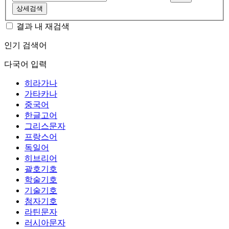
상세검색
결과 내 재검색
인기 검색어
다국어 입력
히라가나
가타카나
중국어
한글고어
그리스문자
프랑스어
독일어
히브리어
괄호기호
학술기호
기술기호
첨자기호
라틴문자
러시아문자