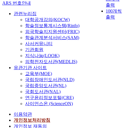
ARS 번호안내
출력
100개씩
관련누리집
출력
대학공개강의(KOCW)
학술정보통계시스템(Rinfo)
외국학술지지원센터(FRIC)
학술관계분석서비스(SAM)
사서커뮤니티
기관회원
지식나눔(LOOK)
의학전자도서관(MEDLIS)
유관기관 사이트
교육부(MOE)
국립장애인도서관(NLD)
국립중앙도서관(NL)
국회도서관(NAL)
연구윤리정보포털(CRE)
사이언스온 (ScienceON)
이용약관
개인정보처리방침
개인정보 재동의