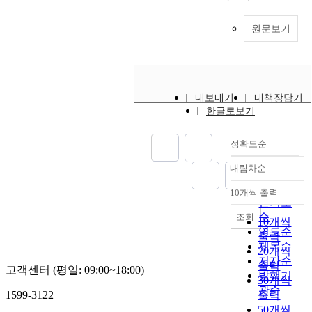
원문보기
내보내기
내책장담기
한글로보기
정확도순
내림차순
정확도
순
10개씩 출력
내림차순
인기도
순
조회
10개씩
연도순
출력
제목순
20개씩
저자순
출력
고객센터 (평일: 09:00~18:00)
발행기
30개씩
관순
1599-3122
출력
50개씩