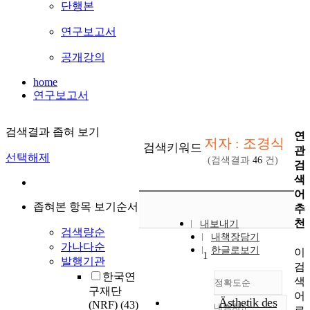
단행본
연구보고서
공개강의
home
연구보고서
검색결과 좁혀 보기
연
저자 : 조경식
검색키워드
관
선택해제
(검색결과
46
건)
검
색
어
좁혀본 항목 보기순서
추
천
내보내기
검색량순
내책장담기
가나다순
한글로보기
이
1
발행기관
검
한국연
색
정확도순
구재단
어
Ästhetik des
(NRF)
(43)
내림차순