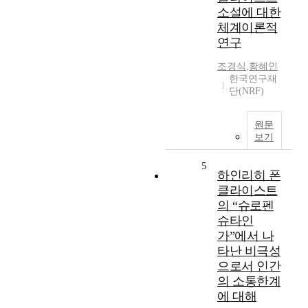
소설에 대한
체계이론적
연구
조경식
,
황혜인
한국연구재
단(NRF)
원문
보기
5
하인리히 폰
클라이스트
의 “슈로펜
슈타인
가”에서 나
타난 비극성
으로서 인간
의 소통한계
에 대해