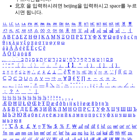
北京 을 입력하시려면
beijing
을 입력하시고 space를 누르
시면 됩니다.
ㅥ
ㅦ
ㅧ
ㅨ
ㅩ
ㅪ
ㅫ
ㅬ
ㅭ
ㅮ
ㅯ
ㅰ
ㅱ
ㅲ
ㅳ
ㅴ
ㅵ
ㅶ
ㅷ
ㅸ
ㅹ
ㅺ
ㅻ
ㅼ
ㅽ
ㅾ
ㅿ
ㆀ
ㆁ
ㆂ
ㆃ
ㆄ
ㆅ
ㆆ
ㆇ
ㆈ
ㆉ
ㆊ
ㆋ
ㆌ
ㆍ
ㆎ
Α
Β
Γ
Δ
Ε
Ζ
Η
Θ
Ι
Κ
Λ
Μ
Ν
Ξ
Ο
Π
Ρ
Σ
Τ
Υ
Φ
Χ
Ψ
Ω
α
β
γ
δ
ε
ζ
η
θ
ι
κ
λ
μ
ν
ξ
ο
π
ρ
σ
τ
υ
φ
χ
ψ
ω
á
à
Á
À
é
è
É
È
ç
Ç
ê
Ä
Ö
Ü
ä
ö
ü
ß
ְ
ֳ
ֲ
ֱ
ָ
ַ
ֵ
ֶ
ִ
ֹ
ּ
ֻ
ׂ
ׁ
ּ
ב
ה
נ
מ
צ
ת
ץ
ש
ד
ג
כ
ע
י
ח
ל
ך
ף
ק
ר
א
ט
ו
ן
ם
פ
‘
’
“
”
〔
〕
〈
〉
「
」
『
』
【
】
＂
（
）
［
］
｛
｝
±
×
÷
≠
≤
≥
∞
∴
♂
♀
∠
⊥
⌒
∂
∇
≡
≒
≪
≫
√
∽
∝
∵
∫
∬
∈
∋
⊆
⊇
⊂
⊃
∪
∩
∧
∨
￢
⇒
⇔
∀
∃
∮
∑
∏
＋
－
＜
＝
＞
、
。
·
‥
…
¨
〃
―
∥
＼
∼
´
～
ˇ
˘
˝
˚
˙
¸
˛
¡
¿
ː
！
＇
，
．
／
：
；
？
＾
＿
｀
｜
½
⅓
⅔
¼
¾
⅛
⅜
⅝
⅞
¹
²
³
⁴
ⁿ
₁
₂
₃
₄
Æ
Ð
Ħ
Ĳ
Ł
Ø
Œ
Þ
Ŧ
Ŋ
æ
đ
ð
ħ
ı
ĳ
ĸ
ŀ
ł
ø
œ
ß
þ
ŧ
ŋ
ŉ
А
Б
В
Г
Д
Е
Ё
Ж
З
И
Й
К
Л
М
Н
О
П
Р
С
Т
У
Ф
Х
Ц
Ч
Ш
Щ
Ъ
Ы
Ь
Э
Ю
Я
а
б
в
г
д
е
ё
ж
з
и
й
к
л
м
н
о
п
р
с
т
у
ф
х
ц
ч
ш
щ
ъ
ы
ь
э
ю
я
′
″
℃
Å
￠
￡
￥
¤
℉
‰
＄
％
Ｆ
￦
㎕
㎖
㎗
ℓ
㎘
㏄
㎣
㎤
㎥
㎦
㎙
㎚
㎛
㎜
㎝
㎞
㎟
㎠
㎡
㎢
㏊
㎍
㎎
㎏
㏏
㎈
㎉
㏈
㎧
㎨
㎰
㎱
㎲
㎳
㎴
㎵
㎶
㎷
㎸
㎹
㎀
㎁
㎂
㎃
㎄
㎺
㎻
㎽
㎾
㎿
㎐
㎑