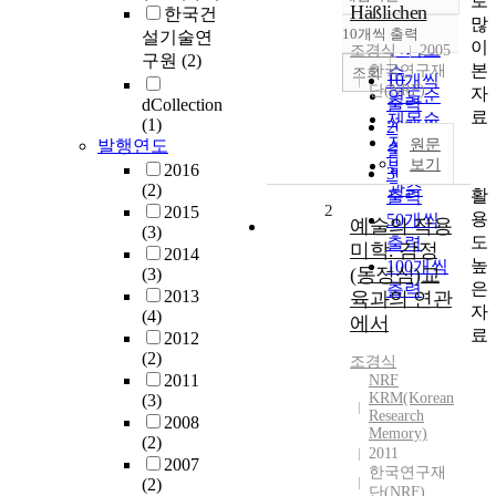
로
정확도
Häßlichen
한국건
많
순
10개씩 출력
설기술연
내림차순
이
인기도
조경식
2005
구원
(2)
본
한국연구재
순
조회
10개씩
단(NRF)
자
연도순
출력
dCollection
료
제목순
(1)
20개씩
저자순
발행연도
원문
출력
발행기
보기
2016
30개씩
관순
(2)
활
출력
2
2015
용
50개씩
예술의 작용
(3)
도
출력
미학. 감정
2014
높
100개씩
(동정심)교
(3)
은
출력
2013
육과의 연관
자
(4)
에서
료
2012
(2)
조경식
2011
NRF
KRM(Korean
(3)
Research
2008
Memory)
(2)
2011
2007
한국연구재
(2)
단(NRF)