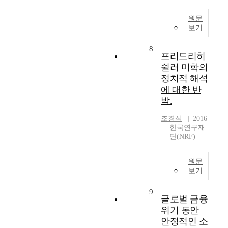
원문
보기
8
프리드리히
쉴러 미학의
정치적 해석
에 대한 반
박.
조경식
2016
한국연구재
단(NRF)
원문
보기
9
글로벌 금융
위기 동안
안정적인 소