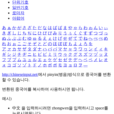
단위기호
일반기호
로마자
아랍어
あ
ぁ
か
が
さ
ざ
た
だ
な
は
ば
ぱ
ま
や
ゃ
ら
わ
ゎ
ん
い
ぃ
き
ぎ
し
じ
ち
ぢ
に
ひ
び
ぴ
み
り
う
ぅ
く
ぐ
す
ず
つ
づ
っ
ぬ
ふ
ぶ
ぷ
む
ゆ
ゅ
る
え
ぇ
け
げ
せ
ぜ
て
で
ね
へ
べ
ぺ
め
れ
お
ぉ
こ
ご
そ
ぞ
と
ど
の
ほ
ぼ
ぽ
も
よ
ょ
ろ
を
ア
ァ
カ
サ
ザ
タ
ダ
ナ
ハ
バ
パ
マ
ヤ
ャ
ラ
ワ
ヮ
ン
イ
ィ
キ
ギ
シ
ジ
チ
ヂ
ニ
ヒ
ビ
ピ
ミ
リ
ウ
ゥ
ク
グ
ス
ズ
ツ
ヅ
ッ
ヌ
フ
ブ
プ
ム
ユ
ュ
ル
エ
ェ
ケ
ゲ
セ
ゼ
テ
デ
ヘ
ベ
ペ
メ
レ
オ
ォ
コ
ゴ
ソ
ゾ
ト
ド
ノ
ホ
ボ
ポ
モ
ヨ
ョ
ロ
ヲ
―
http://chineseinput.net/
에서 pinyin(병음)방식으로 중국어를 변환
할 수 있습니다.
변환된 중국어를 복사하여 사용하시면 됩니다.
예시)
中文 을 입력하시려면
zhongwen
을 입력하시고 space를
누르시면됩니다.