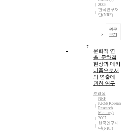
2008
한국연구재
단(NRF)
원문
보기
7
문화적 연
출. 문화적
현상과 메커
니즘으로서
의 연출에
관한 연구
조경식
NRF
KRM(Korean
Research
Memory)
2007
한국연구재
단(NRF)