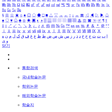
㎒
㎓
㎔
Ω
㏀
㏁
㎊
㎋
㎌
㏖
㏅
㎭
㎮
㎯
㏛
㎩
㎪
㎫
㎬
㏝
㏐
㏓
㏃
㏉
㏜
㏆
§
※
☆
★
○
●
◎
◇
◆
□
■
△
▽
→
←
↑
↓
↔
〓
◁
◀
▷
▶
♤
♠
♡
♥
♧
♣
⊙
◈
▣
◐
◑
▒
▤
▥
▨
▧
▦
▩
♨
☏
☎
☜
☞
¶
†
‡
↕
↗
↙
↖
↘
♭
♩
♪
♬
㉿
㈜
№
㏇
™
㏂
㏘
℡
＃
＆
＊
＠
ª
º
ⅰ
ⅱ
ⅲ
ⅳ
ⅴ
ⅵ
ⅶ
ⅷ
ⅸ
ⅹ
Ⅰ
Ⅱ
Ⅲ
Ⅳ
Ⅴ
Ⅵ
Ⅶ
Ⅷ
Ⅸ
Ⅹ
ا
ب
ت
ث
ج
ح
خ
د
ذ
ر
ز
س
ش
ص
ض
ط
ظ
ع
غ
ف
ق
ک
ل
م
ن
ه
و
ی
닫기
통합검색
국내학술논문
학위논문
해외학술논문
학술지