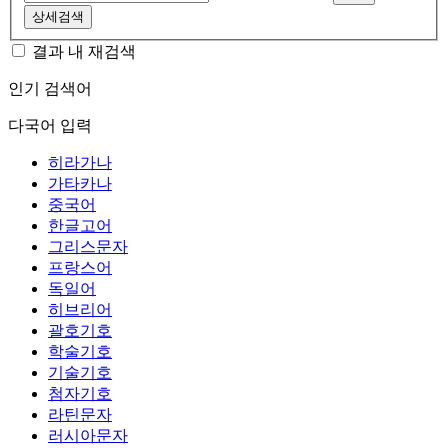
상세검색
결과 내 재검색
인기 검색어
다국어 입력
히라가나
가타카나
중국어
한글고어
그리스문자
프랑스어
독일어
히브리어
괄호기호
학술기호
기술기호
첨자기호
라틴문자
러시아문자