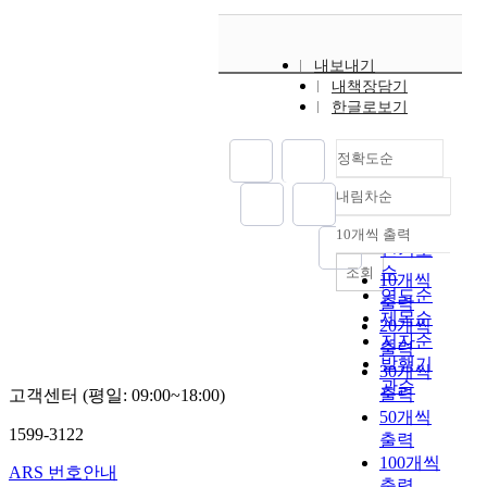
내보내기
내책장담기
한글로보기
정확도순
내림차순
정확도
순
10개씩 출력
내림차순
인기도
순
조회
10개씩
연도순
출력
제목순
20개씩
저자순
출력
발행기
30개씩
관순
출력
고객센터 (평일: 09:00~18:00)
50개씩
1599-3122
출력
100개씩
ARS 번호안내
출력