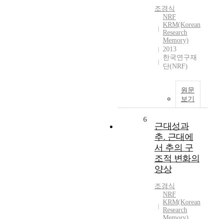
조경식
NRF
KRM(Korean
Research
Memory)
2013
한국연구재
단(NRF)
원문
보기
6
근대성과
추. 근대에
서 추의 구
조적 변화의
양상
조경식
NRF
KRM(Korean
Research
Memory)