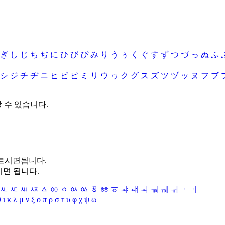
ぎ
し
じ
ち
ぢ
に
ひ
び
ぴ
み
り
う
ぅ
く
ぐ
す
ず
つ
づ
っ
ぬ
ふ
シ
ジ
チ
ヂ
ニ
ヒ
ビ
ピ
ミ
リ
ウ
ゥ
ク
グ
ス
ズ
ツ
ヅ
ッ
ヌ
フ
ブ
할 수 있습니다.
누르시면됩니다.
시면 됩니다.
ㅻ
ㅼ
ㅽ
ㅾ
ㅿ
ㆀ
ㆁ
ㆂ
ㆃ
ㆄ
ㆅ
ㆆ
ㆇ
ㆈ
ㆉ
ㆊ
ㆋ
ㆌ
ㆍ
ㆎ
θ
ι
κ
λ
μ
ν
ξ
ο
π
ρ
σ
τ
υ
φ
χ
ψ
ω