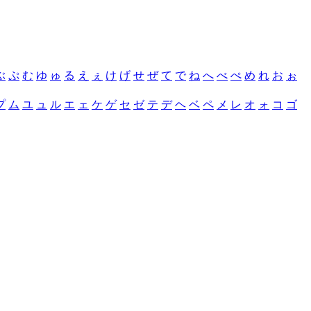
ぶ
ぷ
む
ゆ
ゅ
る
え
ぇ
け
げ
せ
ぜ
て
で
ね
へ
べ
ぺ
め
れ
お
ぉ
プ
ム
ユ
ュ
ル
エ
ェ
ケ
ゲ
セ
ゼ
テ
デ
ヘ
ベ
ペ
メ
レ
オ
ォ
コ
ゴ