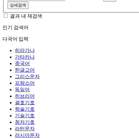
상세검색
결과 내 재검색
인기 검색어
다국어 입력
히라가나
가타카나
중국어
한글고어
그리스문자
프랑스어
독일어
히브리어
괄호기호
학술기호
기술기호
첨자기호
라틴문자
러시아문자