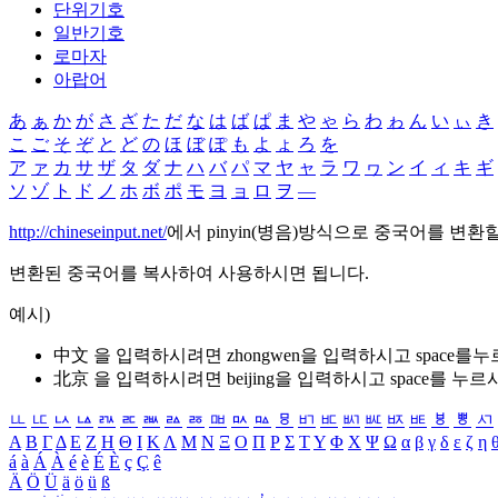
단위기호
일반기호
로마자
아랍어
あ
ぁ
か
が
さ
ざ
た
だ
な
は
ば
ぱ
ま
や
ゃ
ら
わ
ゎ
ん
い
ぃ
き
こ
ご
そ
ぞ
と
ど
の
ほ
ぼ
ぽ
も
よ
ょ
ろ
を
ア
ァ
カ
サ
ザ
タ
ダ
ナ
ハ
バ
パ
マ
ヤ
ャ
ラ
ワ
ヮ
ン
イ
ィ
キ
ギ
ソ
ゾ
ト
ド
ノ
ホ
ボ
ポ
モ
ヨ
ョ
ロ
ヲ
―
http://chineseinput.net/
에서 pinyin(병음)방식으로 중국어를 변환
변환된 중국어를 복사하여 사용하시면 됩니다.
예시)
中文 을 입력하시려면
zhongwen
을 입력하시고 space를
北京 을 입력하시려면
beijing
을 입력하시고 space를 누르
ㅥ
ㅦ
ㅧ
ㅨ
ㅩ
ㅪ
ㅫ
ㅬ
ㅭ
ㅮ
ㅯ
ㅰ
ㅱ
ㅲ
ㅳ
ㅴ
ㅵ
ㅶ
ㅷ
ㅸ
ㅹ
ㅺ
Α
Β
Γ
Δ
Ε
Ζ
Η
Θ
Ι
Κ
Λ
Μ
Ν
Ξ
Ο
Π
Ρ
Σ
Τ
Υ
Φ
Χ
Ψ
Ω
α
β
γ
δ
ε
ζ
η
á
à
Á
À
é
è
É
È
ç
Ç
ê
Ä
Ö
Ü
ä
ö
ü
ß