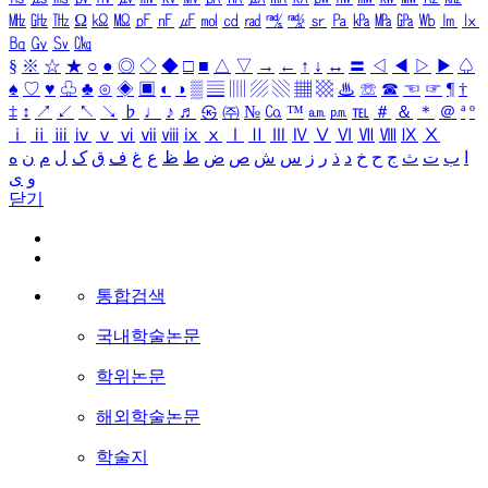
㎒
㎓
㎔
Ω
㏀
㏁
㎊
㎋
㎌
㏖
㏅
㎭
㎮
㎯
㏛
㎩
㎪
㎫
㎬
㏝
㏐
㏓
㏃
㏉
㏜
㏆
§
※
☆
★
○
●
◎
◇
◆
□
■
△
▽
→
←
↑
↓
↔
〓
◁
◀
▷
▶
♤
♠
♡
♥
♧
♣
⊙
◈
▣
◐
◑
▒
▤
▥
▨
▧
▦
▩
♨
☏
☎
☜
☞
¶
†
‡
↕
↗
↙
↖
↘
♭
♩
♪
♬
㉿
㈜
№
㏇
™
㏂
㏘
℡
＃
＆
＊
＠
ª
º
ⅰ
ⅱ
ⅲ
ⅳ
ⅴ
ⅵ
ⅶ
ⅷ
ⅸ
ⅹ
Ⅰ
Ⅱ
Ⅲ
Ⅳ
Ⅴ
Ⅵ
Ⅶ
Ⅷ
Ⅸ
Ⅹ
ا
ب
ت
ث
ج
ح
خ
د
ذ
ر
ز
س
ش
ص
ض
ط
ظ
ع
غ
ف
ق
ک
ل
م
ن
ه
و
ی
닫기
통합검색
국내학술논문
학위논문
해외학술논문
학술지