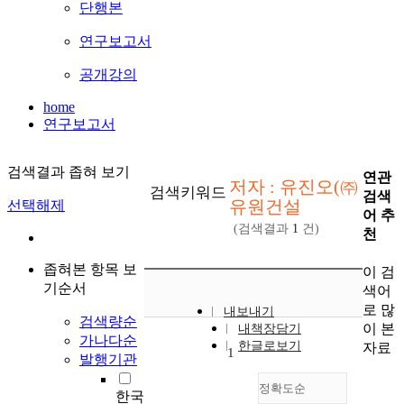
단행본
연구보고서
공개강의
home
연구보고서
검색결과 좁혀 보기
연관
저자 : 유진오(㈜
검색키워드
검색
유원건설
선택해제
어 추
(검색결과
1
건)
천
좁혀본 항목 보
이 검
기순서
색어
로 많
내보내기
검색량순
이 본
내책장담기
가나다순
한글로보기
자료
1
발행기관
정확도순
한국