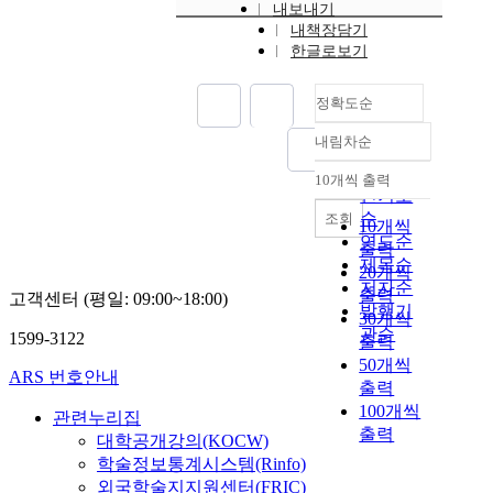
내보내기
내책장담기
한글로보기
정확도순
내림차순
정확도
순
10개씩 출력
내림차순
인기도
순
조회
10개씩
연도순
출력
제목순
20개씩
저자순
출력
고객센터 (평일: 09:00~18:00)
발행기
30개씩
관순
1599-3122
출력
50개씩
ARS 번호안내
출력
100개씩
관련누리집
출력
대학공개강의(KOCW)
학술정보통계시스템(Rinfo)
외국학술지지원센터(FRIC)