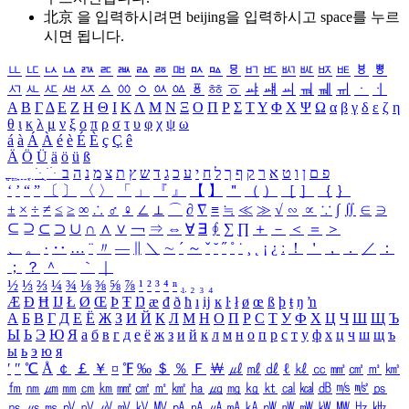
北京 을 입력하시려면
beijing
을 입력하시고 space를 누르
시면 됩니다.
ㅥ
ㅦ
ㅧ
ㅨ
ㅩ
ㅪ
ㅫ
ㅬ
ㅭ
ㅮ
ㅯ
ㅰ
ㅱ
ㅲ
ㅳ
ㅴ
ㅵ
ㅶ
ㅷ
ㅸ
ㅹ
ㅺ
ㅻ
ㅼ
ㅽ
ㅾ
ㅿ
ㆀ
ㆁ
ㆂ
ㆃ
ㆄ
ㆅ
ㆆ
ㆇ
ㆈ
ㆉ
ㆊ
ㆋ
ㆌ
ㆍ
ㆎ
Α
Β
Γ
Δ
Ε
Ζ
Η
Θ
Ι
Κ
Λ
Μ
Ν
Ξ
Ο
Π
Ρ
Σ
Τ
Υ
Φ
Χ
Ψ
Ω
α
β
γ
δ
ε
ζ
η
θ
ι
κ
λ
μ
ν
ξ
ο
π
ρ
σ
τ
υ
φ
χ
ψ
ω
á
à
Á
À
é
è
É
È
ç
Ç
ê
Ä
Ö
Ü
ä
ö
ü
ß
ְ
ֳ
ֲ
ֱ
ָ
ַ
ֵ
ֶ
ִ
ֹ
ּ
ֻ
ׂ
ׁ
ּ
ב
ה
נ
מ
צ
ת
ץ
ש
ד
ג
כ
ע
י
ח
ל
ך
ף
ק
ר
א
ט
ו
ן
ם
פ
‘
’
“
”
〔
〕
〈
〉
「
」
『
』
【
】
＂
（
）
［
］
｛
｝
±
×
÷
≠
≤
≥
∞
∴
♂
♀
∠
⊥
⌒
∂
∇
≡
≒
≪
≫
√
∽
∝
∵
∫
∬
∈
∋
⊆
⊇
⊂
⊃
∪
∩
∧
∨
￢
⇒
⇔
∀
∃
∮
∑
∏
＋
－
＜
＝
＞
、
。
·
‥
…
¨
〃
―
∥
＼
∼
´
～
ˇ
˘
˝
˚
˙
¸
˛
¡
¿
ː
！
＇
，
．
／
：
；
？
＾
＿
｀
｜
½
⅓
⅔
¼
¾
⅛
⅜
⅝
⅞
¹
²
³
⁴
ⁿ
₁
₂
₃
₄
Æ
Ð
Ħ
Ĳ
Ł
Ø
Œ
Þ
Ŧ
Ŋ
æ
đ
ð
ħ
ı
ĳ
ĸ
ŀ
ł
ø
œ
ß
þ
ŧ
ŋ
ŉ
А
Б
В
Г
Д
Е
Ё
Ж
З
И
Й
К
Л
М
Н
О
П
Р
С
Т
У
Ф
Х
Ц
Ч
Ш
Щ
Ъ
Ы
Ь
Э
Ю
Я
а
б
в
г
д
е
ё
ж
з
и
й
к
л
м
н
о
п
р
с
т
у
ф
х
ц
ч
ш
щ
ъ
ы
ь
э
ю
я
′
″
℃
Å
￠
￡
￥
¤
℉
‰
＄
％
Ｆ
￦
㎕
㎖
㎗
ℓ
㎘
㏄
㎣
㎤
㎥
㎦
㎙
㎚
㎛
㎜
㎝
㎞
㎟
㎠
㎡
㎢
㏊
㎍
㎎
㎏
㏏
㎈
㎉
㏈
㎧
㎨
㎰
㎱
㎲
㎳
㎴
㎵
㎶
㎷
㎸
㎹
㎀
㎁
㎂
㎃
㎄
㎺
㎻
㎽
㎾
㎿
㎐
㎑