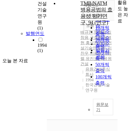
활용
TMB/NATM
건설
내림차순
정확도
도 높
병용공법의 효
기술
순
은 자
용성 평가연
10개씩 출력
연구
내림차순
인기도
료
원
구, 94 (연구)
순
조회
10개씩
(1)
연도순
배규진
,
문홍득
,
김
발행연도
출력
창용
,
구호본
제목순
,
유영
20개씩
현
,
홍성완(한국건
저자순
1994
출력
설기술연구원)
,
이
발행기
(1)
30개씩
찬우
,
이종식
,
이창
관순
출력
렬
,
유진오(㈜유원
오늘 본 자료
건설
50개씩
유원건설주식
출력
회사
100개씩
1994
출력
한국건설기술
연구원
원문보
기