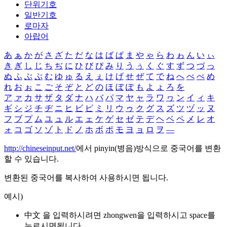
단위기호
일반기호
로마자
아랍어
あ
ぁ
か
が
さ
ざ
た
だ
な
は
ば
ぱ
ま
や
ゃ
ら
わ
ゎ
ん
い
ぃ
き
ぎ
し
じ
ち
ぢ
に
ひ
び
ぴ
み
り
う
ぅ
く
ぐ
す
ず
つ
づ
っ
ぬ
ふ
ぶ
ぷ
む
ゆ
ゅ
る
え
ぇ
け
げ
せ
ぜ
て
で
ね
へ
べ
ぺ
め
れ
お
ぉ
こ
ご
そ
ぞ
と
ど
の
ほ
ぼ
ぽ
も
よ
ょ
ろ
を
ア
ァ
カ
サ
ザ
タ
ダ
ナ
ハ
バ
パ
マ
ヤ
ャ
ラ
ワ
ヮ
ン
イ
ィ
キ
ギ
シ
ジ
チ
ヂ
ニ
ヒ
ビ
ピ
ミ
リ
ウ
ゥ
ク
グ
ス
ズ
ツ
ヅ
ッ
ヌ
フ
ブ
プ
ム
ユ
ュ
ル
エ
ェ
ケ
ゲ
セ
ゼ
テ
デ
ヘ
ベ
ペ
メ
レ
オ
ォ
コ
ゴ
ソ
ゾ
ト
ド
ノ
ホ
ボ
ポ
モ
ヨ
ョ
ロ
ヲ
―
http://chineseinput.net/
에서 pinyin(병음)방식으로 중국어를 변환
할 수 있습니다.
변환된 중국어를 복사하여 사용하시면 됩니다.
예시)
中文 을 입력하시려면
zhongwen
을 입력하시고 space를
누르시면됩니다.