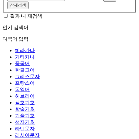
상세검색
결과 내 재검색
인기 검색어
다국어 입력
히라가나
가타카나
중국어
한글고어
그리스문자
프랑스어
독일어
히브리어
괄호기호
학술기호
기술기호
첨자기호
라틴문자
러시아문자