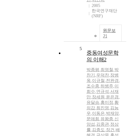
2005
한국연구재단
(NRF)
원문보
기
5
중동여성문학
의 이해2
박종평
,
최영철
,
박
찬기
,
우덕찬
,
장병
옥
,
이규철
,
전완경
,
조수종
,
하병주
,
이
희수
,
연규석
,
서재
만
,
장세원
,
윤은경
,
유달승
,
홍미정
,
황
의갑
,
최진영
,
김능
우
,
이동은
,
박재양
,
문애희
,
유왕종
,
신
양섭
,
김중관
,
정상
률
,
김종도
,
장건
,
배
혜경
,
금상문
,
홍성