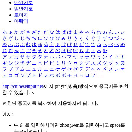
단위기호
일반기호
로마자
아랍어
あ
ぁ
か
が
さ
ざ
た
だ
な
は
ば
ぱ
ま
や
ゃ
ら
わ
ゎ
ん
い
ぃ
き
ぎ
し
じ
ち
ぢ
に
ひ
び
ぴ
み
り
う
ぅ
く
ぐ
す
ず
つ
づ
っ
ぬ
ふ
ぶ
ぷ
む
ゆ
ゅ
る
え
ぇ
け
げ
せ
ぜ
て
で
ね
へ
べ
ぺ
め
れ
お
ぉ
こ
ご
そ
ぞ
と
ど
の
ほ
ぼ
ぽ
も
よ
ょ
ろ
を
ア
ァ
カ
サ
ザ
タ
ダ
ナ
ハ
バ
パ
マ
ヤ
ャ
ラ
ワ
ヮ
ン
イ
ィ
キ
ギ
シ
ジ
チ
ヂ
ニ
ヒ
ビ
ピ
ミ
リ
ウ
ゥ
ク
グ
ス
ズ
ツ
ヅ
ッ
ヌ
フ
ブ
プ
ム
ユ
ュ
ル
エ
ェ
ケ
ゲ
セ
ゼ
テ
デ
ヘ
ベ
ペ
メ
レ
オ
ォ
コ
ゴ
ソ
ゾ
ト
ド
ノ
ホ
ボ
ポ
モ
ヨ
ョ
ロ
ヲ
―
http://chineseinput.net/
에서 pinyin(병음)방식으로 중국어를 변환
할 수 있습니다.
변환된 중국어를 복사하여 사용하시면 됩니다.
예시)
中文 을 입력하시려면
zhongwen
을 입력하시고 space를
누르시면됩니다.