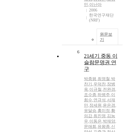
민
,
이난아
2006
한국연구재단
(NRF)
원문보
기
6
21세기 중동 이
슬람문명권 연
구
박종평
,
최영철
,
박
찬기
,
우덕찬
,
장병
옥
,
이규철
,
전완경
,
조수종
,
하병주
,
이
희수
,
연규석
,
서재
만
,
장세원
,
윤은경
,
유달승
,
홍미정
,
황
의갑
,
최진영
,
김능
우
,
이동은
,
박재양
,
문애희
,
유왕종
,
신
양섭
,
김중관
,
정상