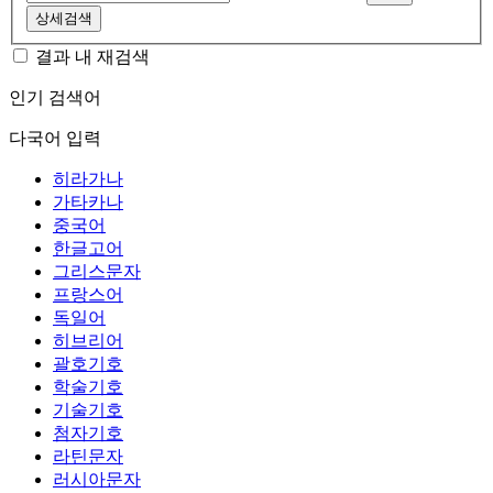
상세검색
결과 내 재검색
인기 검색어
다국어 입력
히라가나
가타카나
중국어
한글고어
그리스문자
프랑스어
독일어
히브리어
괄호기호
학술기호
기술기호
첨자기호
라틴문자
러시아문자