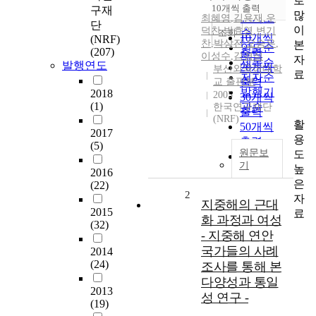
로
순
10개씩 출력
구재
내림차순
많
인기도
최혜영
,
김용재
,
우
단
이
덕찬
,
박효영
,
변기
순
조회
10개씩
(NRF)
찬
,
박상진
,
오승은
,
본
연도순
(207)
출력
이성수
,
김경심
자
제목순
발행연도
20개씩
부산외국어대학
료
저자순
교 출판부
출력
발행기
2018
2005
30개씩
(1)
관순
한국연구재단
출력
(NRF)
활
50개씩
2017
용
출력
(5)
원문보
도
100개씩
기
높
출력
2016
은
(22)
2
자
지중해의 근대
2015
료
화 과정과 여성
(32)
- 지중해 연안
국가들의 사례
2014
(24)
조사를 통해 본
다양성과 통일
2013
성 연구 -
(19)