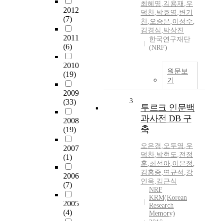
최혜영
,
김용재
,
우
2012
덕찬
,
박효영
,
변기
(7)
찬
,
오승은
,
이성수
,
김경심
,
박상진
2011
한국연구재단
(6)
(NRF)
2010
원문보
(19)
기
2009
3
(33)
투르크 인문백
과사전 DB 구
2008
축
(19)
오은경
,
오두영
,
우
2007
덕찬
,
박현도
,
전정
(1)
훈
,
최선아
,
이은정
,
김홍중
,
연규석
,
강
2006
인욱
,
김근식
(7)
NRF
KRM(Korean
2005
Research
(4)
Memory)