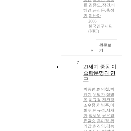
률
,
김종도
,
장건
,
배
혜경
,
금상문
,
홍성
민
,
이난아
2006
한국연구재단
(NRF)
원문보
기
7
21세기 중동 이
슬람문명권 연
구
박종평
,
최영철
,
박
찬기
,
우덕찬
,
장병
옥
,
이규철
,
전완경
,
조수종
,
하병주
,
이
희수
,
연규석
,
서재
만
,
장세원
,
윤은경
,
유달승
,
홍미정
,
황
의갑
,
최진영
,
김능