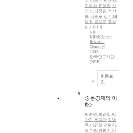
우
,
이동은
,
박재양
,
문애희
,
유왕종
,
신
양섭
,
김중관
,
정상
률
,
김종도
,
장건
,
배
혜경
,
금상문
,
홍성
민
,
이난아
NRF
KRM(Korean
Research
Memory)
2002
한국연구재단
(NRF)
원문보
기
8
중동경제의 이
해2
박종평
,
최영철
,
박
찬기
,
우덕찬
,
장병
옥
,
이규철
,
전완경
,
조수종
,
하병주
,
이