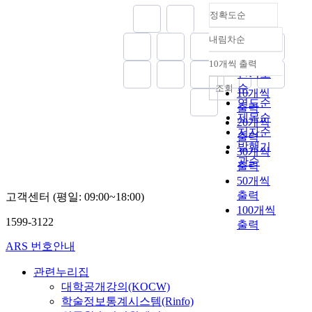
정확도순
내림차순
정확도
순
10개씩 출력
내림차순
인기도
순
조회
10개씩
연도순
출력
제목순
20개씩
저자순
출력
발행기
30개씩
관순
출력
50개씩
출력
고객센터 (평일: 09:00~18:00)
100개씩
1599-3122
출력
ARS 번호안내
관련누리집
대학공개강의(KOCW)
학술정보통계시스템(Rinfo)