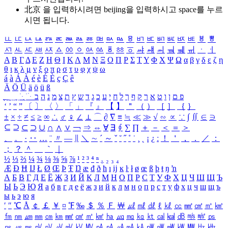
北京 을 입력하시려면
beijing
을 입력하시고 space를 누르
시면 됩니다.
ㅥ
ㅦ
ㅧ
ㅨ
ㅩ
ㅪ
ㅫ
ㅬ
ㅭ
ㅮ
ㅯ
ㅰ
ㅱ
ㅲ
ㅳ
ㅴ
ㅵ
ㅶ
ㅷ
ㅸ
ㅹ
ㅺ
ㅻ
ㅼ
ㅽ
ㅾ
ㅿ
ㆀ
ㆁ
ㆂ
ㆃ
ㆄ
ㆅ
ㆆ
ㆇ
ㆈ
ㆉ
ㆊ
ㆋ
ㆌ
ㆍ
ㆎ
Α
Β
Γ
Δ
Ε
Ζ
Η
Θ
Ι
Κ
Λ
Μ
Ν
Ξ
Ο
Π
Ρ
Σ
Τ
Υ
Φ
Χ
Ψ
Ω
α
β
γ
δ
ε
ζ
η
θ
ι
κ
λ
μ
ν
ξ
ο
π
ρ
σ
τ
υ
φ
χ
ψ
ω
á
à
Á
À
é
è
É
È
ç
Ç
ê
Ä
Ö
Ü
ä
ö
ü
ß
ְ
ֳ
ֲ
ֱ
ָ
ַ
ֵ
ֶ
ִ
ֹ
ּ
ֻ
ׂ
ׁ
ּ
ב
ה
נ
מ
צ
ת
ץ
ש
ד
ג
כ
ע
י
ח
ל
ך
ף
ק
ר
א
ט
ו
ן
ם
פ
‘
’
“
”
〔
〕
〈
〉
「
」
『
』
【
】
＂
（
）
［
］
｛
｝
±
×
÷
≠
≤
≥
∞
∴
♂
♀
∠
⊥
⌒
∂
∇
≡
≒
≪
≫
√
∽
∝
∵
∫
∬
∈
∋
⊆
⊇
⊂
⊃
∪
∩
∧
∨
￢
⇒
⇔
∀
∃
∮
∑
∏
＋
－
＜
＝
＞
、
。
·
‥
…
¨
〃
―
∥
＼
∼
´
～
ˇ
˘
˝
˚
˙
¸
˛
¡
¿
ː
！
＇
，
．
／
：
；
？
＾
＿
｀
｜
½
⅓
⅔
¼
¾
⅛
⅜
⅝
⅞
¹
²
³
⁴
ⁿ
₁
₂
₃
₄
Æ
Ð
Ħ
Ĳ
Ł
Ø
Œ
Þ
Ŧ
Ŋ
æ
đ
ð
ħ
ı
ĳ
ĸ
ŀ
ł
ø
œ
ß
þ
ŧ
ŋ
ŉ
А
Б
В
Г
Д
Е
Ё
Ж
З
И
Й
К
Л
М
Н
О
П
Р
С
Т
У
Ф
Х
Ц
Ч
Ш
Щ
Ъ
Ы
Ь
Э
Ю
Я
а
б
в
г
д
е
ё
ж
з
и
й
к
л
м
н
о
п
р
с
т
у
ф
х
ц
ч
ш
щ
ъ
ы
ь
э
ю
я
′
″
℃
Å
￠
￡
￥
¤
℉
‰
＄
％
Ｆ
￦
㎕
㎖
㎗
ℓ
㎘
㏄
㎣
㎤
㎥
㎦
㎙
㎚
㎛
㎜
㎝
㎞
㎟
㎠
㎡
㎢
㏊
㎍
㎎
㎏
㏏
㎈
㎉
㏈
㎧
㎨
㎰
㎱
㎲
㎳
㎴
㎵
㎶
㎷
㎸
㎹
㎀
㎁
㎂
㎃
㎄
㎺
㎻
㎽
㎾
㎿
㎐
㎑