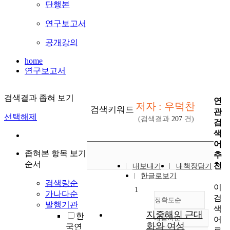
단행본
연구보고서
공개강의
home
연구보고서
검색결과 좁혀 보기
연
저자 : 우덕찬
검색키워드
관
선택해제
(검색결과
207
건)
검
색
어
좁혀본 항목 보기
추
순서
천
내보내기
내책장담기
한글로보기
검색량순
이
1
가나다순
검
정확도순
발행기관
색
지중해의 근대
한
내림차순
어
정확도
화와 여성
국연