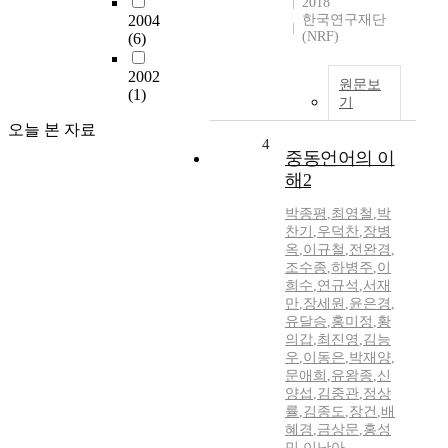
2018
2004
한국연구재단
(NRF)
(6)
2002
원문보
(1)
기
오늘 본 자료
4
중동언어의 이
해2
박종평
,
최영철
,
박
찬기
,
우덕찬
,
장병
옥
,
이규철
,
전완경
,
조수종
,
하병주
,
이
희수
,
연규석
,
서재
만
,
장세원
,
윤은경
,
유달승
,
홍미정
,
황
의갑
,
최진영
,
김능
우
,
이동은
,
박재양
,
문애희
,
유왕종
,
신
양섭
,
김중관
,
정상
률
,
김종도
,
장건
,
배
혜경
,
금상문
,
홍성
민
,
이난아