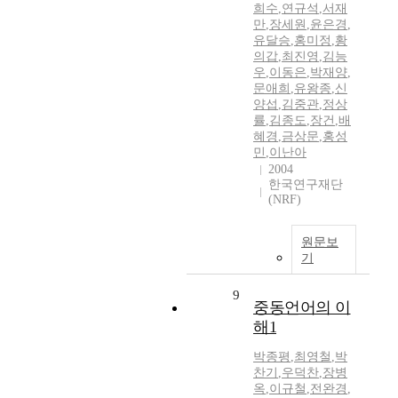
희수
,
연규석
,
서재
만
,
장세원
,
윤은경
,
유달승
,
홍미정
,
황
의갑
,
최진영
,
김능
우
,
이동은
,
박재양
,
문애희
,
유왕종
,
신
양섭
,
김중관
,
정상
률
,
김종도
,
장건
,
배
혜경
,
금상문
,
홍성
민
,
이난아
2004
한국연구재단
(NRF)
원문보
기
9
중동언어의 이
해1
박종평
,
최영철
,
박
찬기
,
우덕찬
,
장병
옥
,
이규철
,
전완경
,