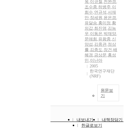
옥
,
이규철
,
전완경
,
조수종
,
하병주
,
이
희수
,
연규석
,
서재
만
,
장세원
,
윤은경
,
유달승
,
홍미정
,
황
의갑
,
최진영
,
김능
우
,
이동은
,
박재양
,
문애희
,
유왕종
,
신
양섭
,
김중관
,
정상
률
,
김종도
,
장건
,
배
혜경
,
금상문
,
홍성
민
,
이난아
2005
한국연구재단
(NRF)
원문보
기
내보내기
내책장담기
한글로보기