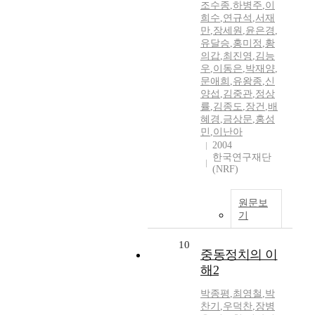
조수종
,
하병주
,
이
희수
,
연규석
,
서재
만
,
장세원
,
윤은경
,
유달승
,
홍미정
,
황
의갑
,
최진영
,
김능
우
,
이동은
,
박재양
,
문애희
,
유왕종
,
신
양섭
,
김중관
,
정상
률
,
김종도
,
장건
,
배
혜경
,
금상문
,
홍성
민
,
이난아
2004
한국연구재단
(NRF)
원문보
기
10
중동정치의 이
해2
박종평
,
최영철
,
박
찬기
,
우덕찬
,
장병