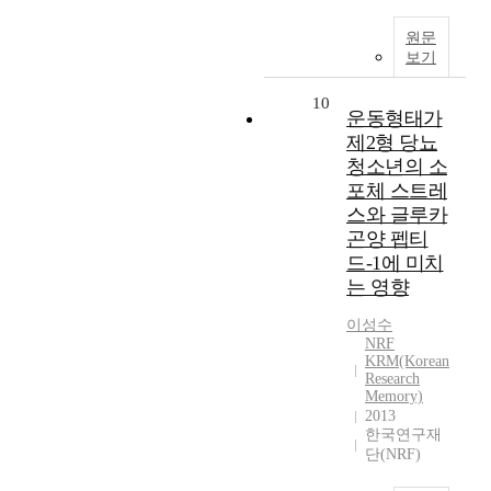
원문
보기
10
운동형태가
제2형 당뇨
청소년의 소
포체 스트레
스와 글루카
곤양 펩티
드-1에 미치
는 영향
이성수
NRF
KRM(Korean
Research
Memory)
2013
한국연구재
단(NRF)