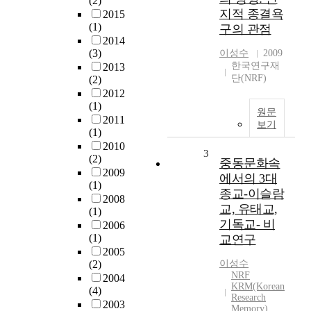
(2)
지적 종결욕
2015
(1)
구의 관점
2014
(3)
이성수
2009
한국연구재
2013
단(NRF)
(2)
2012
(1)
원문
2011
보기
(1)
2010
3
(2)
중동문화속
2009
에서의 3대
(1)
종교-이슬람
2008
교, 유태교,
(1)
기독교- 비
2006
(1)
교연구
2005
(2)
이성수
NRF
2004
KRM(Korean
(4)
Research
2003
Memory)