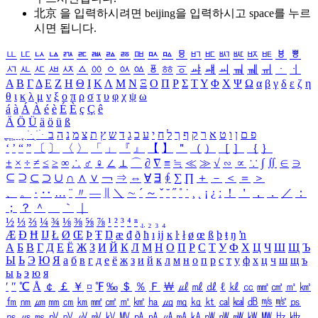
北京 을 입력하시려면
beijing
을 입력하시고 space를 누르
시면 됩니다.
ㅥ
ㅦ
ㅧ
ㅨ
ㅩ
ㅪ
ㅫ
ㅬ
ㅭ
ㅮ
ㅯ
ㅰ
ㅱ
ㅲ
ㅳ
ㅴ
ㅵ
ㅶ
ㅷ
ㅸ
ㅹ
ㅺ
ㅻ
ㅼ
ㅽ
ㅾ
ㅿ
ㆀ
ㆁ
ㆂ
ㆃ
ㆄ
ㆅ
ㆆ
ㆇ
ㆈ
ㆉ
ㆊ
ㆋ
ㆌ
ㆍ
ㆎ
Α
Β
Γ
Δ
Ε
Ζ
Η
Θ
Ι
Κ
Λ
Μ
Ν
Ξ
Ο
Π
Ρ
Σ
Τ
Υ
Φ
Χ
Ψ
Ω
α
β
γ
δ
ε
ζ
η
θ
ι
κ
λ
μ
ν
ξ
ο
π
ρ
σ
τ
υ
φ
χ
ψ
ω
á
à
Á
À
é
è
É
È
ç
Ç
ê
Ä
Ö
Ü
ä
ö
ü
ß
ְ
ֳ
ֲ
ֱ
ָ
ַ
ֵ
ֶ
ִ
ֹ
ּ
ֻ
ׂ
ׁ
ּ
ב
ה
נ
מ
צ
ת
ץ
ש
ד
ג
כ
ע
י
ח
ל
ך
ף
ק
ר
א
ט
ו
ן
ם
פ
‘
’
“
”
〔
〕
〈
〉
「
」
『
』
【
】
＂
（
）
［
］
｛
｝
±
×
÷
≠
≤
≥
∞
∴
♂
♀
∠
⊥
⌒
∂
∇
≡
≒
≪
≫
√
∽
∝
∵
∫
∬
∈
∋
⊆
⊇
⊂
⊃
∪
∩
∧
∨
￢
⇒
⇔
∀
∃
∮
∑
∏
＋
－
＜
＝
＞
、
。
·
‥
…
¨
〃
―
∥
＼
∼
´
～
ˇ
˘
˝
˚
˙
¸
˛
¡
¿
ː
！
＇
，
．
／
：
；
？
＾
＿
｀
｜
½
⅓
⅔
¼
¾
⅛
⅜
⅝
⅞
¹
²
³
⁴
ⁿ
₁
₂
₃
₄
Æ
Ð
Ħ
Ĳ
Ł
Ø
Œ
Þ
Ŧ
Ŋ
æ
đ
ð
ħ
ı
ĳ
ĸ
ŀ
ł
ø
œ
ß
þ
ŧ
ŋ
ŉ
А
Б
В
Г
Д
Е
Ё
Ж
З
И
Й
К
Л
М
Н
О
П
Р
С
Т
У
Ф
Х
Ц
Ч
Ш
Щ
Ъ
Ы
Ь
Э
Ю
Я
а
б
в
г
д
е
ё
ж
з
и
й
к
л
м
н
о
п
р
с
т
у
ф
х
ц
ч
ш
щ
ъ
ы
ь
э
ю
я
′
″
℃
Å
￠
￡
￥
¤
℉
‰
＄
％
Ｆ
￦
㎕
㎖
㎗
ℓ
㎘
㏄
㎣
㎤
㎥
㎦
㎙
㎚
㎛
㎜
㎝
㎞
㎟
㎠
㎡
㎢
㏊
㎍
㎎
㎏
㏏
㎈
㎉
㏈
㎧
㎨
㎰
㎱
㎲
㎳
㎴
㎵
㎶
㎷
㎸
㎹
㎀
㎁
㎂
㎃
㎄
㎺
㎻
㎽
㎾
㎿
㎐
㎑