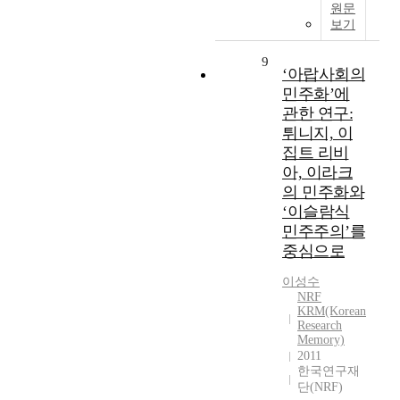
원문
보기
9
‘아랍사회의
민주화’에
관한 연구:
튀니지, 이
집트 리비
아, 이라크
의 민주화와
‘이슬람식
민주주의’를
중심으로
이성수
NRF
KRM(Korean
Research
Memory)
2011
한국연구재
단(NRF)