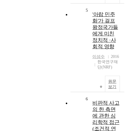
5
'아랍 민주
화'가 걸프
왕정국가들
에게 미친
정치적 ·사
회적 영향
이성수
2016
한국연구재
단(NRF)
원문
보기
6
비판적 사고
의 한 측면
에 관한 심
리학적 접근
(조건적 연