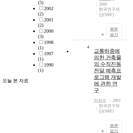
(5)
2000
2002
한국연구재
(2)
단(NRF)
2001
(2)
원문
2000
보기
(3)
1998
4
(1)
교통하중에
1997
의한 건축물
(1)
의 수직진동
1990
(1)
전달 예측프
로그램 개발
오늘 본 자료
에 관한 연
구
이성수
2001
한국연구재
단(NRF)
원문
보기