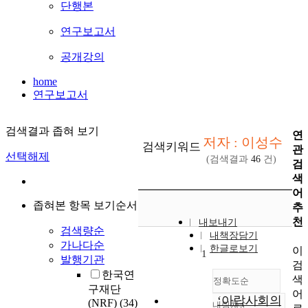
단행본
연구보고서
공개강의
home
연구보고서
검색결과 좁혀 보기
연
저자 : 이성수
검색키워드
관
선택해제
(검색결과
46
건)
검
색
어
좁혀본 항목 보기순서
추
천
내보내기
검색량순
내책장담기
가나다순
한글로보기
이
1
발행기관
검
한국연
색
정확도순
구재단
어
‘아랍사회의
(NRF)
(34)
내림차순