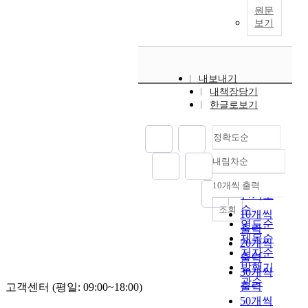
원문
보기
내보내기
내책장담기
한글로보기
정확도순
내림차순
정확도
순
10개씩 출력
내림차순
인기도
순
조회
10개씩
연도순
출력
제목순
20개씩
저자순
출력
발행기
30개씩
관순
출력
고객센터 (평일: 09:00~18:00)
50개씩