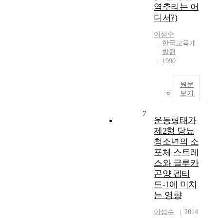
역추리는 어
디서?)
이성수
한국교육개
발원
1990
원문
보기
7
운동형태가
제2형 당뇨
청소년의 소
포체 스트레
스와 글루카
곤양 펩티
드-1에 미치
는 영향
이성수
2014