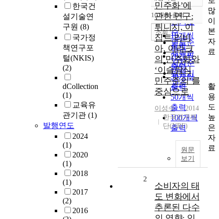
로
정확도
민주화’에
한국건
많
순
10개씩 출력
관한 연구:
설기술연
내림차순
이
인기도
튀니지, 이
구원
(8)
본
순
조회
10개씩
집트 리비
국가정
자
연도순
출력
책연구포
아, 이라크
료
제목순
20개씩
털(NKIS)
의 민주화와
저자순
출력
(2)
‘이슬람식
발행기
30개씩
민주주의’를
관순
활
dCollection
출력
중심으로
(1)
용
50개씩
교육유
도
출력
이성수
2014
관기관
(1)
높
한국연구재
100개씩
발행연도
단(NRF)
은
출력
2024
자
(1)
료
원문
2020
보기
(1)
2018
2
(1)
소비자의 태
2017
도 변화에서
(2)
추론된 다수
2016
의 영향: 인