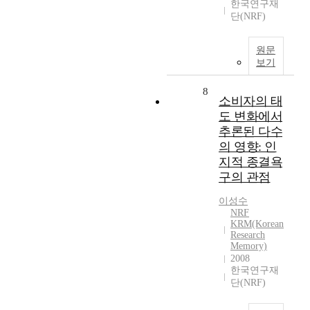
한국연구재
단(NRF)
원문
보기
8
소비자의 태
도 변화에서
추론된 다수
의 영향: 인
지적 종결욕
구의 관점
이성수
NRF
KRM(Korean
Research
Memory)
2008
한국연구재
단(NRF)