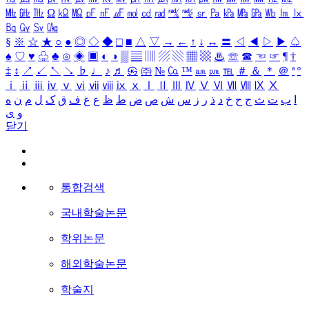
㎒
㎓
㎔
Ω
㏀
㏁
㎊
㎋
㎌
㏖
㏅
㎭
㎮
㎯
㏛
㎩
㎪
㎫
㎬
㏝
㏐
㏓
㏃
㏉
㏜
㏆
§
※
☆
★
○
●
◎
◇
◆
□
■
△
▽
→
←
↑
↓
↔
〓
◁
◀
▷
▶
♤
♠
♡
♥
♧
♣
⊙
◈
▣
◐
◑
▒
▤
▥
▨
▧
▦
▩
♨
☏
☎
☜
☞
¶
†
‡
↕
↗
↙
↖
↘
♭
♩
♪
♬
㉿
㈜
№
㏇
™
㏂
㏘
℡
＃
＆
＊
＠
ª
º
ⅰ
ⅱ
ⅲ
ⅳ
ⅴ
ⅵ
ⅶ
ⅷ
ⅸ
ⅹ
Ⅰ
Ⅱ
Ⅲ
Ⅳ
Ⅴ
Ⅵ
Ⅶ
Ⅷ
Ⅸ
Ⅹ
ا
ب
ت
ث
ج
ح
خ
د
ذ
ر
ز
س
ش
ص
ض
ط
ظ
ع
غ
ف
ق
ک
ل
م
ن
ه
و
ی
닫기
통합검색
국내학술논문
학위논문
해외학술논문
학술지