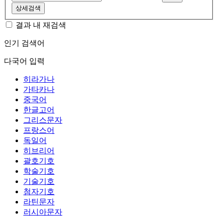
상세검색
결과 내 재검색
인기 검색어
다국어 입력
히라가나
가타카나
중국어
한글고어
그리스문자
프랑스어
독일어
히브리어
괄호기호
학술기호
기술기호
첨자기호
라틴문자
러시아문자