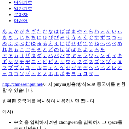
단위기호
일반기호
로마자
아랍어
あ
ぁ
か
が
さ
ざ
た
だ
な
は
ば
ぱ
ま
や
ゃ
ら
わ
ゎ
ん
い
ぃ
き
ぎ
し
じ
ち
ぢ
に
ひ
び
ぴ
み
り
う
ぅ
く
ぐ
す
ず
つ
づ
っ
ぬ
ふ
ぶ
ぷ
む
ゆ
ゅ
る
え
ぇ
け
げ
せ
ぜ
て
で
ね
へ
べ
ぺ
め
れ
お
ぉ
こ
ご
そ
ぞ
と
ど
の
ほ
ぼ
ぽ
も
よ
ょ
ろ
を
ア
ァ
カ
サ
ザ
タ
ダ
ナ
ハ
バ
パ
マ
ヤ
ャ
ラ
ワ
ヮ
ン
イ
ィ
キ
ギ
シ
ジ
チ
ヂ
ニ
ヒ
ビ
ピ
ミ
リ
ウ
ゥ
ク
グ
ス
ズ
ツ
ヅ
ッ
ヌ
フ
ブ
プ
ム
ユ
ュ
ル
エ
ェ
ケ
ゲ
セ
ゼ
テ
デ
ヘ
ベ
ペ
メ
レ
オ
ォ
コ
ゴ
ソ
ゾ
ト
ド
ノ
ホ
ボ
ポ
モ
ヨ
ョ
ロ
ヲ
―
http://chineseinput.net/
에서 pinyin(병음)방식으로 중국어를 변환
할 수 있습니다.
변환된 중국어를 복사하여 사용하시면 됩니다.
예시)
中文 을 입력하시려면
zhongwen
을 입력하시고 space를
누르시면됩니다.