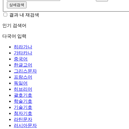
상세검색
결과 내 재검색
인기 검색어
다국어 입력
히라가나
가타카나
중국어
한글고어
그리스문자
프랑스어
독일어
히브리어
괄호기호
학술기호
기술기호
첨자기호
라틴문자
러시아문자