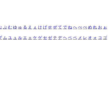
ぶ
ぷ
む
ゆ
ゅ
る
え
ぇ
け
げ
せ
ぜ
て
で
ね
へ
べ
ぺ
め
れ
お
ぉ
プ
ム
ユ
ュ
ル
エ
ェ
ケ
ゲ
セ
ゼ
テ
デ
ヘ
ベ
ペ
メ
レ
オ
ォ
コ
ゴ