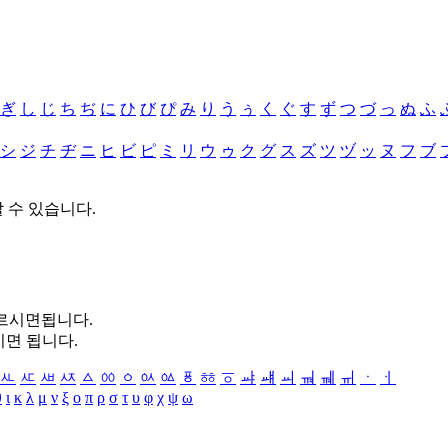
ぎ
し
じ
ち
ぢ
に
ひ
び
ぴ
み
り
う
ぅ
く
ぐ
す
ず
つ
づ
っ
ぬ
ふ
シ
ジ
チ
ヂ
ニ
ヒ
ビ
ピ
ミ
リ
ウ
ゥ
ク
グ
ス
ズ
ツ
ヅ
ッ
ヌ
フ
ブ
할 수 있습니다.
누르시면됩니다.
시면 됩니다.
ㅻ
ㅼ
ㅽ
ㅾ
ㅿ
ㆀ
ㆁ
ㆂ
ㆃ
ㆄ
ㆅ
ㆆ
ㆇ
ㆈ
ㆉ
ㆊ
ㆋ
ㆌ
ㆍ
ㆎ
θ
ι
κ
λ
μ
ν
ξ
ο
π
ρ
σ
τ
υ
φ
χ
ψ
ω