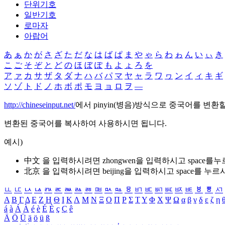
단위기호
일반기호
로마자
아랍어
あ
ぁ
か
が
さ
ざ
た
だ
な
は
ば
ぱ
ま
や
ゃ
ら
わ
ゎ
ん
い
ぃ
き
こ
ご
そ
ぞ
と
ど
の
ほ
ぼ
ぽ
も
よ
ょ
ろ
を
ア
ァ
カ
サ
ザ
タ
ダ
ナ
ハ
バ
パ
マ
ヤ
ャ
ラ
ワ
ヮ
ン
イ
ィ
キ
ギ
ソ
ゾ
ト
ド
ノ
ホ
ボ
ポ
モ
ヨ
ョ
ロ
ヲ
―
http://chineseinput.net/
에서 pinyin(병음)방식으로 중국어를 변환
변환된 중국어를 복사하여 사용하시면 됩니다.
예시)
中文 을 입력하시려면
zhongwen
을 입력하시고 space를
北京 을 입력하시려면
beijing
을 입력하시고 space를 누르
ㅥ
ㅦ
ㅧ
ㅨ
ㅩ
ㅪ
ㅫ
ㅬ
ㅭ
ㅮ
ㅯ
ㅰ
ㅱ
ㅲ
ㅳ
ㅴ
ㅵ
ㅶ
ㅷ
ㅸ
ㅹ
ㅺ
Α
Β
Γ
Δ
Ε
Ζ
Η
Θ
Ι
Κ
Λ
Μ
Ν
Ξ
Ο
Π
Ρ
Σ
Τ
Υ
Φ
Χ
Ψ
Ω
α
β
γ
δ
ε
ζ
η
á
à
Á
À
é
è
É
È
ç
Ç
ê
Ä
Ö
Ü
ä
ö
ü
ß