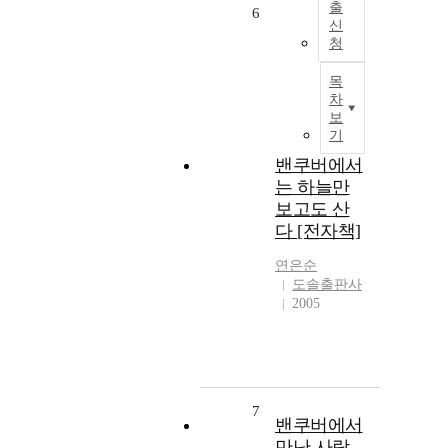
출
6
신
청
목
차
보
기
밴쿠버에서
는 하늘만
보고도 산
다 [전자책]
연은순
도솔출판사
2005
7
밴쿠버에서
만난 사람