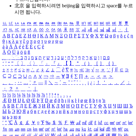
北京 을 입력하시려면
beijing
을 입력하시고 space를 누르
시면 됩니다.
ㅥ
ㅦ
ㅧ
ㅨ
ㅩ
ㅪ
ㅫ
ㅬ
ㅭ
ㅮ
ㅯ
ㅰ
ㅱ
ㅲ
ㅳ
ㅴ
ㅵ
ㅶ
ㅷ
ㅸ
ㅹ
ㅺ
ㅻ
ㅼ
ㅽ
ㅾ
ㅿ
ㆀ
ㆁ
ㆂ
ㆃ
ㆄ
ㆅ
ㆆ
ㆇ
ㆈ
ㆉ
ㆊ
ㆋ
ㆌ
ㆍ
ㆎ
Α
Β
Γ
Δ
Ε
Ζ
Η
Θ
Ι
Κ
Λ
Μ
Ν
Ξ
Ο
Π
Ρ
Σ
Τ
Υ
Φ
Χ
Ψ
Ω
α
β
γ
δ
ε
ζ
η
θ
ι
κ
λ
μ
ν
ξ
ο
π
ρ
σ
τ
υ
φ
χ
ψ
ω
á
à
Á
À
é
è
É
È
ç
Ç
ê
Ä
Ö
Ü
ä
ö
ü
ß
ְ
ֳ
ֲ
ֱ
ָ
ַ
ֵ
ֶ
ִ
ֹ
ּ
ֻ
ׂ
ׁ
ּ
ב
ה
נ
מ
צ
ת
ץ
ש
ד
ג
כ
ע
י
ח
ל
ך
ף
ק
ר
א
ט
ו
ן
ם
פ
‘
’
“
”
〔
〕
〈
〉
「
」
『
』
【
】
＂
（
）
［
］
｛
｝
±
×
÷
≠
≤
≥
∞
∴
♂
♀
∠
⊥
⌒
∂
∇
≡
≒
≪
≫
√
∽
∝
∵
∫
∬
∈
∋
⊆
⊇
⊂
⊃
∪
∩
∧
∨
￢
⇒
⇔
∀
∃
∮
∑
∏
＋
－
＜
＝
＞
、
。
·
‥
…
¨
〃
―
∥
＼
∼
´
～
ˇ
˘
˝
˚
˙
¸
˛
¡
¿
ː
！
＇
，
．
／
：
；
？
＾
＿
｀
｜
½
⅓
⅔
¼
¾
⅛
⅜
⅝
⅞
¹
²
³
⁴
ⁿ
₁
₂
₃
₄
Æ
Ð
Ħ
Ĳ
Ł
Ø
Œ
Þ
Ŧ
Ŋ
æ
đ
ð
ħ
ı
ĳ
ĸ
ŀ
ł
ø
œ
ß
þ
ŧ
ŋ
ŉ
А
Б
В
Г
Д
Е
Ё
Ж
З
И
Й
К
Л
М
Н
О
П
Р
С
Т
У
Ф
Х
Ц
Ч
Ш
Щ
Ъ
Ы
Ь
Э
Ю
Я
а
б
в
г
д
е
ё
ж
з
и
й
к
л
м
н
о
п
р
с
т
у
ф
х
ц
ч
ш
щ
ъ
ы
ь
э
ю
я
′
″
℃
Å
￠
￡
￥
¤
℉
‰
＄
％
Ｆ
￦
㎕
㎖
㎗
ℓ
㎘
㏄
㎣
㎤
㎥
㎦
㎙
㎚
㎛
㎜
㎝
㎞
㎟
㎠
㎡
㎢
㏊
㎍
㎎
㎏
㏏
㎈
㎉
㏈
㎧
㎨
㎰
㎱
㎲
㎳
㎴
㎵
㎶
㎷
㎸
㎹
㎀
㎁
㎂
㎃
㎄
㎺
㎻
㎽
㎾
㎿
㎐
㎑