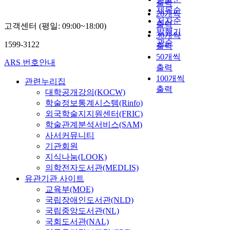
출력
제목순
20개씩
저자순
출력
고객센터 (평일: 09:00~18:00)
발행기
30개씩
관순
1599-3122
출력
50개씩
ARS 번호안내
출력
100개씩
관련누리집
출력
대학공개강의(KOCW)
학술정보통계시스템(Rinfo)
외국학술지지원센터(FRIC)
학술관계분석서비스(SAM)
사서커뮤니티
기관회원
지식나눔(LOOK)
의학전자도서관(MEDLIS)
유관기관 사이트
교육부(MOE)
국립장애인도서관(NLD)
국립중앙도서관(NL)
국회도서관(NAL)