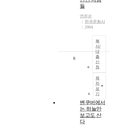
들
연은순
한국문화사
2004
복
사/
대
출
8
신
청
목
차
보
기
밴쿠버에서
는 하늘만
보고도 산
다