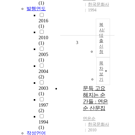
(1)
한국문화사
발행연도
1994
2016
복
(1)
사/
대
2010
출
3
(1)
신
청
2005
(1)
목
차
2004
보
(2)
기
문득 고요
2003
(1)
해지는 순
간들 : 연은
1997
순 산문집
(2)
연은순
1994
한국문화사
(1)
2010
작성언어