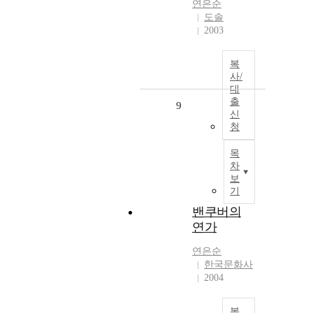
연은순
도솔
2003
복
사/
대
출
9
신
청
목
차
보
기
밴쿠버의
연가
연은순
한국문화사
2004
복