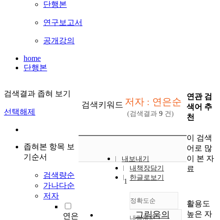
단행본
연구보고서
공개강의
home
단행본
검색결과 좁혀 보기
연관 검
저자 : 연은순
검색키워드
색어 추
선택해제
(검색결과
9
건)
천
이 검색
좁혀본 항목 보
어로 많
기순서
이 본 자
내보내기
료
내책장담기
검색량순
한글로보기
1
가나다순
저자
정확도순
활용도
높은 자
그림움의
연은
내림차순