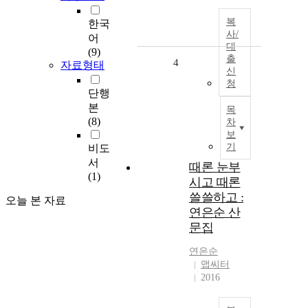
복
한국
사/
어
대
(9)
출
4
자료형태
신
청
단행
본
목
(8)
차
보
기
비도
서
때론 눈부
(1)
시고 때론
쓸쓸하고 :
오늘 본 자료
연은순 산
문집
연은순
맵씨터
2016