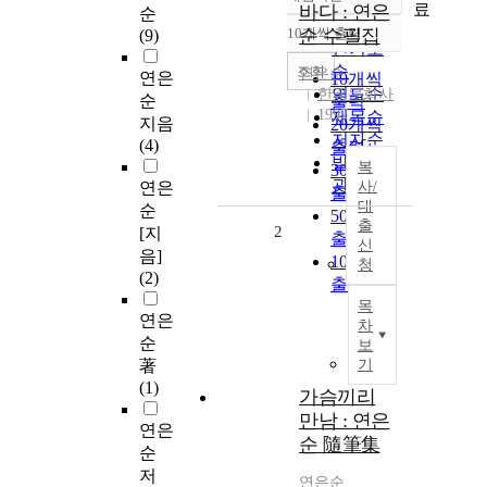
정확도
료
바다 : 연은
순
순
10개씩 출력
순 수필집
(9)
내림차순
인기도
순
조회
연은순
연은
10개씩
연도순
한국문화사
순
출력
1997
제목순
지음
20개씩
저자순
(4)
출력
발행기
복
30개씩
관순
연은
사/
출력
대
순
50개씩
출
2
[지
출력
신
음]
100개씩
청
(2)
출력
목
연은
차
순
보
著
기
(1)
가슴끼리
만남 : 연은
연은
순 隨筆集
순
저
연은순