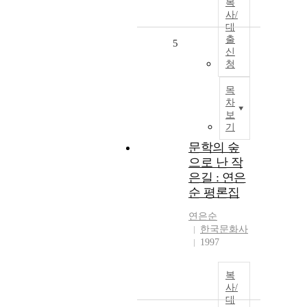
복
사/
대
출
5
신
청
목
차
보
기
문학의 숲
으로 난 작
은길 : 연은
순 평론집
연은순
한국문화사
1997
복
사/
대