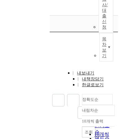
사/
대
출
신
청
목
차
보
기
내보내기
내책장담기
한글로보기
정확도순
내림차순
정확도
순
10개씩 출력
내림차순
인기도
순
조회
10개씩
연도순