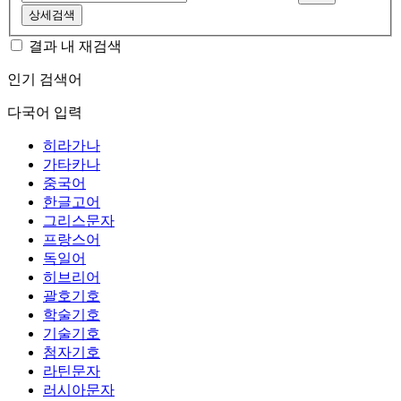
상세검색
결과 내 재검색
인기 검색어
다국어 입력
히라가나
가타카나
중국어
한글고어
그리스문자
프랑스어
독일어
히브리어
괄호기호
학술기호
기술기호
첨자기호
라틴문자
러시아문자