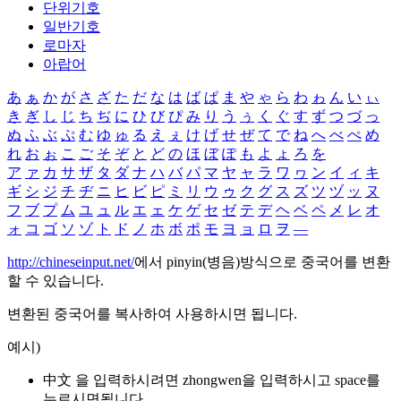
단위기호
일반기호
로마자
아랍어
あ
ぁ
か
が
さ
ざ
た
だ
な
は
ば
ぱ
ま
や
ゃ
ら
わ
ゎ
ん
い
ぃ
き
ぎ
し
じ
ち
ぢ
に
ひ
び
ぴ
み
り
う
ぅ
く
ぐ
す
ず
つ
づ
っ
ぬ
ふ
ぶ
ぷ
む
ゆ
ゅ
る
え
ぇ
け
げ
せ
ぜ
て
で
ね
へ
べ
ぺ
め
れ
お
ぉ
こ
ご
そ
ぞ
と
ど
の
ほ
ぼ
ぽ
も
よ
ょ
ろ
を
ア
ァ
カ
サ
ザ
タ
ダ
ナ
ハ
バ
パ
マ
ヤ
ャ
ラ
ワ
ヮ
ン
イ
ィ
キ
ギ
シ
ジ
チ
ヂ
ニ
ヒ
ビ
ピ
ミ
リ
ウ
ゥ
ク
グ
ス
ズ
ツ
ヅ
ッ
ヌ
フ
ブ
プ
ム
ユ
ュ
ル
エ
ェ
ケ
ゲ
セ
ゼ
テ
デ
ヘ
ベ
ペ
メ
レ
オ
ォ
コ
ゴ
ソ
ゾ
ト
ド
ノ
ホ
ボ
ポ
モ
ヨ
ョ
ロ
ヲ
―
http://chineseinput.net/
에서 pinyin(병음)방식으로 중국어를 변환
할 수 있습니다.
변환된 중국어를 복사하여 사용하시면 됩니다.
예시)
中文 을 입력하시려면
zhongwen
을 입력하시고 space를
누르시면됩니다.