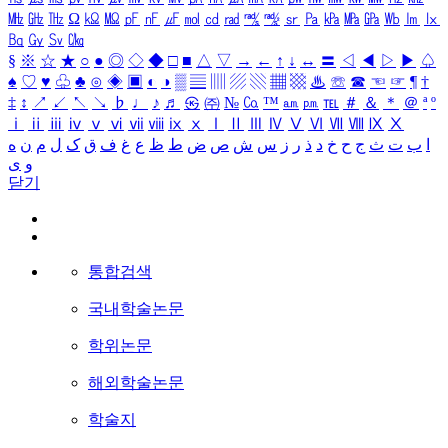
㎒
㎓
㎔
Ω
㏀
㏁
㎊
㎋
㎌
㏖
㏅
㎭
㎮
㎯
㏛
㎩
㎪
㎫
㎬
㏝
㏐
㏓
㏃
㏉
㏜
㏆
§
※
☆
★
○
●
◎
◇
◆
□
■
△
▽
→
←
↑
↓
↔
〓
◁
◀
▷
▶
♤
♠
♡
♥
♧
♣
⊙
◈
▣
◐
◑
▒
▤
▥
▨
▧
▦
▩
♨
☏
☎
☜
☞
¶
†
‡
↕
↗
↙
↖
↘
♭
♩
♪
♬
㉿
㈜
№
㏇
™
㏂
㏘
℡
＃
＆
＊
＠
ª
º
ⅰ
ⅱ
ⅲ
ⅳ
ⅴ
ⅵ
ⅶ
ⅷ
ⅸ
ⅹ
Ⅰ
Ⅱ
Ⅲ
Ⅳ
Ⅴ
Ⅵ
Ⅶ
Ⅷ
Ⅸ
Ⅹ
ا
ب
ت
ث
ج
ح
خ
د
ذ
ر
ز
س
ش
ص
ض
ط
ظ
ع
غ
ف
ق
ک
ل
م
ن
ه
و
ی
닫기
통합검색
국내학술논문
학위논문
해외학술논문
학술지