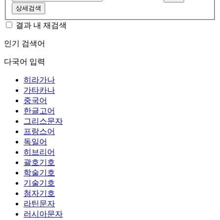
상세검색
결과 내 재검색
인기 검색어
다국어 입력
히라가나
가타카나
중국어
한글고어
그리스문자
프랑스어
독일어
히브리어
괄호기호
학술기호
기술기호
첨자기호
라틴문자
러시아문자