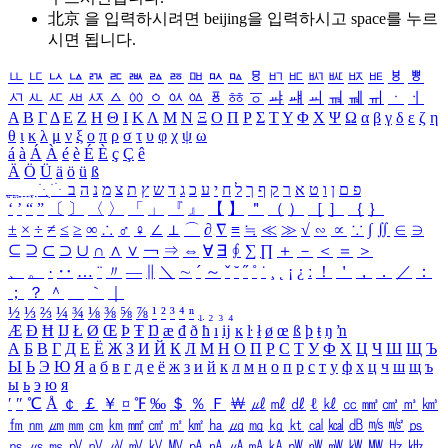
北京 을 입력하시려면
beijing
을 입력하시고 space를 누르
시면 됩니다.
ㅥ
ㅦ
ㅧ
ㅨ
ㅩ
ㅪ
ㅫ
ㅬ
ㅭ
ㅮ
ㅯ
ㅰ
ㅱ
ㅲ
ㅳ
ㅴ
ㅵ
ㅶ
ㅷ
ㅸ
ㅹ
ㅺ
ㅻ
ㅼ
ㅽ
ㅾ
ㅿ
ㆀ
ㆁ
ㆂ
ㆃ
ㆄ
ㆅ
ㆆ
ㆇ
ㆈ
ㆉ
ㆊ
ㆋ
ㆌ
ㆍ
ㆎ
Α
Β
Γ
Δ
Ε
Ζ
Η
Θ
Ι
Κ
Λ
Μ
Ν
Ξ
Ο
Π
Ρ
Σ
Τ
Υ
Φ
Χ
Ψ
Ω
α
β
γ
δ
ε
ζ
η
θ
ι
κ
λ
μ
ν
ξ
ο
π
ρ
σ
τ
υ
φ
χ
ψ
ω
á
à
Á
À
é
è
É
È
ç
Ç
ê
Ä
Ö
Ü
ä
ö
ü
ß
ְ
ֳ
ֲ
ֱ
ָ
ַ
ֵ
ֶ
ִ
ֹ
ּ
ֻ
ׂ
ׁ
ּ
ב
ה
נ
מ
צ
ת
ץ
ש
ד
ג
כ
ע
י
ח
ל
ך
ף
ק
ר
א
ט
ו
ן
ם
פ
‘
’
“
”
〔
〕
〈
〉
「
」
『
』
【
】
＂
（
）
［
］
｛
｝
±
×
÷
≠
≤
≥
∞
∴
♂
♀
∠
⊥
⌒
∂
∇
≡
≒
≪
≫
√
∽
∝
∵
∫
∬
∈
∋
⊆
⊇
⊂
⊃
∪
∩
∧
∨
￢
⇒
⇔
∀
∃
∮
∑
∏
＋
－
＜
＝
＞
、
。
·
‥
…
¨
〃
―
∥
＼
∼
´
～
ˇ
˘
˝
˚
˙
¸
˛
¡
¿
ː
！
＇
，
．
／
：
；
？
＾
＿
｀
｜
½
⅓
⅔
¼
¾
⅛
⅜
⅝
⅞
¹
²
³
⁴
ⁿ
₁
₂
₃
₄
Æ
Ð
Ħ
Ĳ
Ł
Ø
Œ
Þ
Ŧ
Ŋ
æ
đ
ð
ħ
ı
ĳ
ĸ
ŀ
ł
ø
œ
ß
þ
ŧ
ŋ
ŉ
А
Б
В
Г
Д
Е
Ё
Ж
З
И
Й
К
Л
М
Н
О
П
Р
С
Т
У
Ф
Х
Ц
Ч
Ш
Щ
Ъ
Ы
Ь
Э
Ю
Я
а
б
в
г
д
е
ё
ж
з
и
й
к
л
м
н
о
п
р
с
т
у
ф
х
ц
ч
ш
щ
ъ
ы
ь
э
ю
я
′
″
℃
Å
￠
￡
￥
¤
℉
‰
＄
％
Ｆ
￦
㎕
㎖
㎗
ℓ
㎘
㏄
㎣
㎤
㎥
㎦
㎙
㎚
㎛
㎜
㎝
㎞
㎟
㎠
㎡
㎢
㏊
㎍
㎎
㎏
㏏
㎈
㎉
㏈
㎧
㎨
㎰
㎱
㎲
㎳
㎴
㎵
㎶
㎷
㎸
㎹
㎀
㎁
㎂
㎃
㎄
㎺
㎻
㎽
㎾
㎿
㎐
㎑