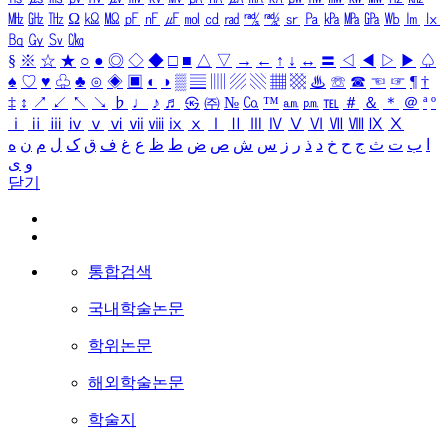
㎒
㎓
㎔
Ω
㏀
㏁
㎊
㎋
㎌
㏖
㏅
㎭
㎮
㎯
㏛
㎩
㎪
㎫
㎬
㏝
㏐
㏓
㏃
㏉
㏜
㏆
§
※
☆
★
○
●
◎
◇
◆
□
■
△
▽
→
←
↑
↓
↔
〓
◁
◀
▷
▶
♤
♠
♡
♥
♧
♣
⊙
◈
▣
◐
◑
▒
▤
▥
▨
▧
▦
▩
♨
☏
☎
☜
☞
¶
†
‡
↕
↗
↙
↖
↘
♭
♩
♪
♬
㉿
㈜
№
㏇
™
㏂
㏘
℡
＃
＆
＊
＠
ª
º
ⅰ
ⅱ
ⅲ
ⅳ
ⅴ
ⅵ
ⅶ
ⅷ
ⅸ
ⅹ
Ⅰ
Ⅱ
Ⅲ
Ⅳ
Ⅴ
Ⅵ
Ⅶ
Ⅷ
Ⅸ
Ⅹ
ا
ب
ت
ث
ج
ح
خ
د
ذ
ر
ز
س
ش
ص
ض
ط
ظ
ع
غ
ف
ق
ک
ل
م
ن
ه
و
ی
닫기
통합검색
국내학술논문
학위논문
해외학술논문
학술지