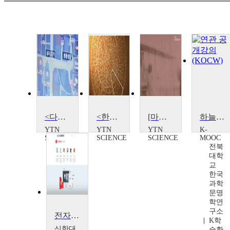
<다큐S+>하늘로 쏘아올린 나침반, GPS
<한국사 探>하늘을 읽다, 천문
[마이웨이] 하늘을 나는 푸른 꿈, 정석항공과학고등학교
하늘의 길을 묻다, 천문과 역산
YTN
YTN
YTN
K-
SCIENCE
SCIENCE
SCIENCE
MOOC
전북
대학
교
한국
과학
문명
학연
구소
전자책(e-Book) 제작 활용법
K학
신한대
술확