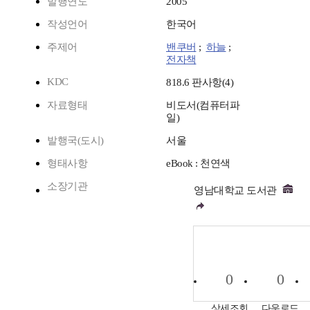
발행연도
2005
작성언어
한국어
주제어
밴쿠버
;
하늘
;
전자책
KDC
818.6 판사항(4)
자료형태
비도서(컴퓨터파
일)
발행국(도시)
서울
형태사항
eBook : 천연색
소장기관
영남대학교 도서관
0
0
상세조회
다운로드