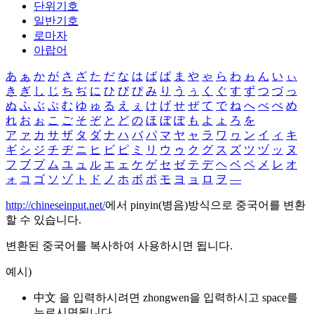
단위기호
일반기호
로마자
아랍어
あ
ぁ
か
が
さ
ざ
た
だ
な
は
ば
ぱ
ま
や
ゃ
ら
わ
ゎ
ん
い
ぃ
き
ぎ
し
じ
ち
ぢ
に
ひ
び
ぴ
み
り
う
ぅ
く
ぐ
す
ず
つ
づ
っ
ぬ
ふ
ぶ
ぷ
む
ゆ
ゅ
る
え
ぇ
け
げ
せ
ぜ
て
で
ね
へ
べ
ぺ
め
れ
お
ぉ
こ
ご
そ
ぞ
と
ど
の
ほ
ぼ
ぽ
も
よ
ょ
ろ
を
ア
ァ
カ
サ
ザ
タ
ダ
ナ
ハ
バ
パ
マ
ヤ
ャ
ラ
ワ
ヮ
ン
イ
ィ
キ
ギ
シ
ジ
チ
ヂ
ニ
ヒ
ビ
ピ
ミ
リ
ウ
ゥ
ク
グ
ス
ズ
ツ
ヅ
ッ
ヌ
フ
ブ
プ
ム
ユ
ュ
ル
エ
ェ
ケ
ゲ
セ
ゼ
テ
デ
ヘ
ベ
ペ
メ
レ
オ
ォ
コ
ゴ
ソ
ゾ
ト
ド
ノ
ホ
ボ
ポ
モ
ヨ
ョ
ロ
ヲ
―
http://chineseinput.net/
에서 pinyin(병음)방식으로 중국어를 변환
할 수 있습니다.
변환된 중국어를 복사하여 사용하시면 됩니다.
예시)
中文 을 입력하시려면
zhongwen
을 입력하시고 space를
누르시면됩니다.