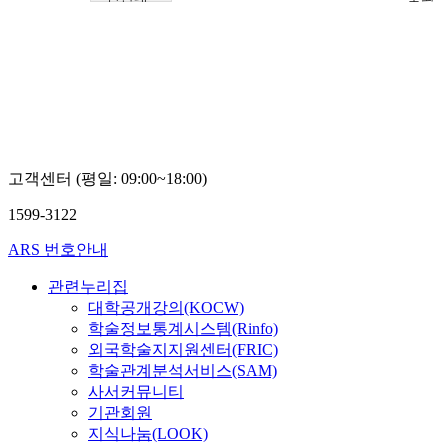
학교
산연
신종
구센
우
터
박권
수,
남경
욱
고객센터 (평일: 09:00~18:00)
1599-3122
ARS 번호안내
관련누리집
대학공개강의(KOCW)
학술정보통계시스템(Rinfo)
외국학술지지원센터(FRIC)
학술관계분석서비스(SAM)
사서커뮤니티
기관회원
지식나눔(LOOK)