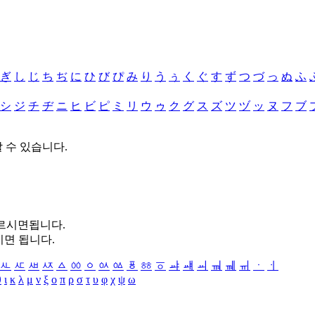
ぎ
し
じ
ち
ぢ
に
ひ
び
ぴ
み
り
う
ぅ
く
ぐ
す
ず
つ
づ
っ
ぬ
ふ
シ
ジ
チ
ヂ
ニ
ヒ
ビ
ピ
ミ
リ
ウ
ゥ
ク
グ
ス
ズ
ツ
ヅ
ッ
ヌ
フ
ブ
할 수 있습니다.
누르시면됩니다.
시면 됩니다.
ㅻ
ㅼ
ㅽ
ㅾ
ㅿ
ㆀ
ㆁ
ㆂ
ㆃ
ㆄ
ㆅ
ㆆ
ㆇ
ㆈ
ㆉ
ㆊ
ㆋ
ㆌ
ㆍ
ㆎ
θ
ι
κ
λ
μ
ν
ξ
ο
π
ρ
σ
τ
υ
φ
χ
ψ
ω