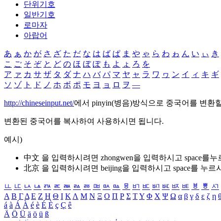
단위기호
일반기호
로마자
아랍어
あ
ぁ
か
が
さ
ざ
た
だ
な
は
ば
ぱ
ま
や
ゃ
ら
わ
ゎ
ん
い
ぃ
き
こ
ご
そ
ぞ
と
ど
の
ほ
ぼ
ぽ
も
よ
ょ
ろ
を
ア
ァ
カ
サ
ザ
タ
ダ
ナ
ハ
バ
パ
マ
ヤ
ャ
ラ
ワ
ヮ
ン
イ
ィ
キ
ギ
ソ
ゾ
ト
ド
ノ
ホ
ボ
ポ
モ
ヨ
ョ
ロ
ヲ
―
http://chineseinput.net/
에서 pinyin(병음)방식으로 중국어를 변환
변환된 중국어를 복사하여 사용하시면 됩니다.
예시)
中文 을 입력하시려면
zhongwen
을 입력하시고 space를
北京 을 입력하시려면
beijing
을 입력하시고 space를 누르
ㅥ
ㅦ
ㅧ
ㅨ
ㅩ
ㅪ
ㅫ
ㅬ
ㅭ
ㅮ
ㅯ
ㅰ
ㅱ
ㅲ
ㅳ
ㅴ
ㅵ
ㅶ
ㅷ
ㅸ
ㅹ
ㅺ
Α
Β
Γ
Δ
Ε
Ζ
Η
Θ
Ι
Κ
Λ
Μ
Ν
Ξ
Ο
Π
Ρ
Σ
Τ
Υ
Φ
Χ
Ψ
Ω
α
β
γ
δ
ε
ζ
η
á
à
Á
À
é
è
É
È
ç
Ç
ê
Ä
Ö
Ü
ä
ö
ü
ß