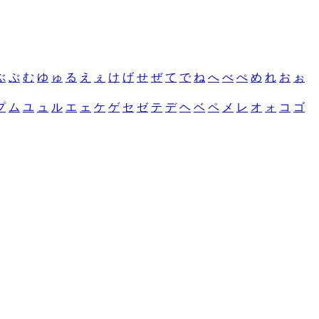
ぶ
ぷ
む
ゆ
ゅ
る
え
ぇ
け
げ
せ
ぜ
て
で
ね
へ
べ
ぺ
め
れ
お
ぉ
プ
ム
ユ
ュ
ル
エ
ェ
ケ
ゲ
セ
ゼ
テ
デ
ヘ
ベ
ペ
メ
レ
オ
ォ
コ
ゴ