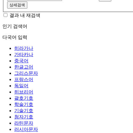
상세검색
결과 내 재검색
인기 검색어
다국어 입력
히라가나
가타카나
중국어
한글고어
그리스문자
프랑스어
독일어
히브리어
괄호기호
학술기호
기술기호
첨자기호
라틴문자
러시아문자