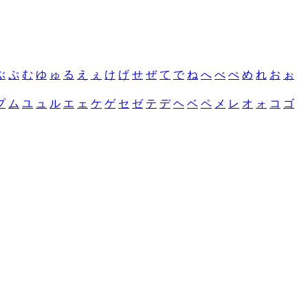
ぶ
ぷ
む
ゆ
ゅ
る
え
ぇ
け
げ
せ
ぜ
て
で
ね
へ
べ
ぺ
め
れ
お
ぉ
プ
ム
ユ
ュ
ル
エ
ェ
ケ
ゲ
セ
ゼ
テ
デ
ヘ
ベ
ペ
メ
レ
オ
ォ
コ
ゴ