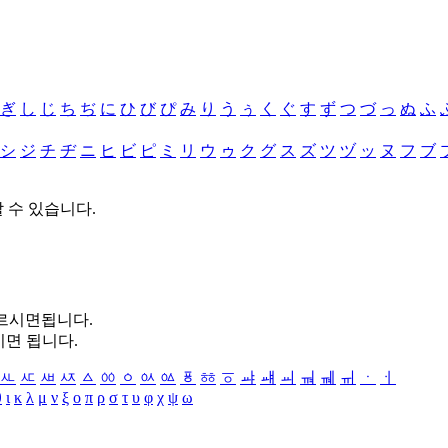
ぎ
し
じ
ち
ぢ
に
ひ
び
ぴ
み
り
う
ぅ
く
ぐ
す
ず
つ
づ
っ
ぬ
ふ
シ
ジ
チ
ヂ
ニ
ヒ
ビ
ピ
ミ
リ
ウ
ゥ
ク
グ
ス
ズ
ツ
ヅ
ッ
ヌ
フ
ブ
할 수 있습니다.
누르시면됩니다.
시면 됩니다.
ㅻ
ㅼ
ㅽ
ㅾ
ㅿ
ㆀ
ㆁ
ㆂ
ㆃ
ㆄ
ㆅ
ㆆ
ㆇ
ㆈ
ㆉ
ㆊ
ㆋ
ㆌ
ㆍ
ㆎ
θ
ι
κ
λ
μ
ν
ξ
ο
π
ρ
σ
τ
υ
φ
χ
ψ
ω