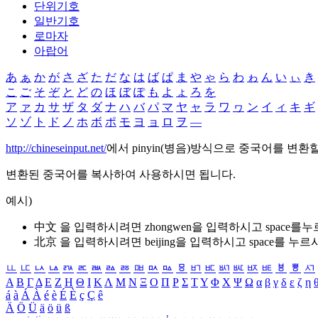
단위기호
일반기호
로마자
아랍어
あ
ぁ
か
が
さ
ざ
た
だ
な
は
ば
ぱ
ま
や
ゃ
ら
わ
ゎ
ん
い
ぃ
き
こ
ご
そ
ぞ
と
ど
の
ほ
ぼ
ぽ
も
よ
ょ
ろ
を
ア
ァ
カ
サ
ザ
タ
ダ
ナ
ハ
バ
パ
マ
ヤ
ャ
ラ
ワ
ヮ
ン
イ
ィ
キ
ギ
ソ
ゾ
ト
ド
ノ
ホ
ボ
ポ
モ
ヨ
ョ
ロ
ヲ
―
http://chineseinput.net/
에서 pinyin(병음)방식으로 중국어를 변환
변환된 중국어를 복사하여 사용하시면 됩니다.
예시)
中文 을 입력하시려면
zhongwen
을 입력하시고 space를
北京 을 입력하시려면
beijing
을 입력하시고 space를 누르
ㅥ
ㅦ
ㅧ
ㅨ
ㅩ
ㅪ
ㅫ
ㅬ
ㅭ
ㅮ
ㅯ
ㅰ
ㅱ
ㅲ
ㅳ
ㅴ
ㅵ
ㅶ
ㅷ
ㅸ
ㅹ
ㅺ
Α
Β
Γ
Δ
Ε
Ζ
Η
Θ
Ι
Κ
Λ
Μ
Ν
Ξ
Ο
Π
Ρ
Σ
Τ
Υ
Φ
Χ
Ψ
Ω
α
β
γ
δ
ε
ζ
η
á
à
Á
À
é
è
É
È
ç
Ç
ê
Ä
Ö
Ü
ä
ö
ü
ß