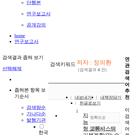
단행본
연구보고서
공개강의
home
연구보고서
검색결과 좁혀 보기
연
저자 : 정의환
검색키워드
관
선택해제
(검색결과
4
건)
검
색
어
좁혀본 항목 보
추
기순서
천
내보내기
내책장담기
한글로보기
검색량순
이
1
가나다순
지
검
정확도순
발행기관
능
색
형 교통시스템
내림차순
어
정확도
한국