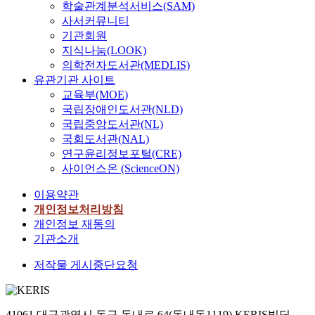
학술관계분석서비스(SAM)
사서커뮤니티
기관회원
지식나눔(LOOK)
의학전자도서관(MEDLIS)
유관기관 사이트
교육부(MOE)
국립장애인도서관(NLD)
국립중앙도서관(NL)
국회도서관(NAL)
연구윤리정보포털(CRE)
사이언스온 (ScienceON)
이용약관
개인정보처리방침
개인정보 재동의
기관소개
저작물 게시중단요청
41061 대구광역시 동구 동내로 64(동내동1119) KERIS빌딩