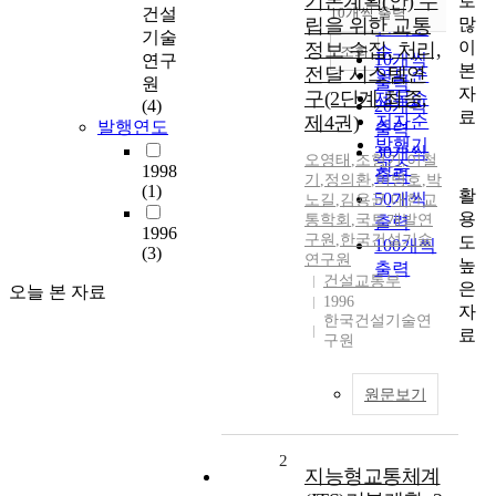
기본계획(안) 수
로
순
건설
10개씩 출력
내림차순
많
립을 위한 교통
인기도
기술
이
정보 수집, 처리,
순
조회
10개씩
연구
본
전달 시스템연
연도순
출력
원
자
구(2단계 최종,
제목순
(4)
20개씩
료
제4권)
저자순
발행연도
출력
발행기
30개씩
오영태
,
조형기
,
이철
관순
1998
출력
기
,
정의환
,
이병호
,
박
(1)
활
50개씩
노길
,
김용균
,
대한교
용
통학회
,
국토개발연
출력
1996
구원
,
한국건설기술
도
100개씩
(3)
연구원
높
출력
건설교통부
은
오늘 본 자료
1996
자
한국건설기술연
료
구원
원문보기
2
지능형교통체계