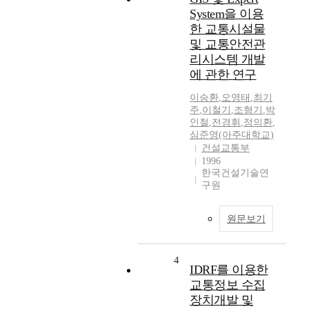
System을 이용
한 교통시설물
및 교통안전관
리시스템 개발
에 관한 연구
이승환
,
오영태
,
최기
주
,
이철기
,
조형기
,
박
인철
,
전경휘
,
정의환
,
심준영(아주대학교)
건설교통부
1996
한국건설기술연
구원
원문보기
4
IDRF를 이용한
교통정보 수집
장치개발 및