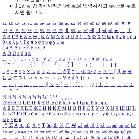
北京 을 입력하시려면
beijing
을 입력하시고 space를 누르
시면 됩니다.
ㅥ
ㅦ
ㅧ
ㅨ
ㅩ
ㅪ
ㅫ
ㅬ
ㅭ
ㅮ
ㅯ
ㅰ
ㅱ
ㅲ
ㅳ
ㅴ
ㅵ
ㅶ
ㅷ
ㅸ
ㅹ
ㅺ
ㅻ
ㅼ
ㅽ
ㅾ
ㅿ
ㆀ
ㆁ
ㆂ
ㆃ
ㆄ
ㆅ
ㆆ
ㆇ
ㆈ
ㆉ
ㆊ
ㆋ
ㆌ
ㆍ
ㆎ
Α
Β
Γ
Δ
Ε
Ζ
Η
Θ
Ι
Κ
Λ
Μ
Ν
Ξ
Ο
Π
Ρ
Σ
Τ
Υ
Φ
Χ
Ψ
Ω
α
β
γ
δ
ε
ζ
η
θ
ι
κ
λ
μ
ν
ξ
ο
π
ρ
σ
τ
υ
φ
χ
ψ
ω
á
à
Á
À
é
è
É
È
ç
Ç
ê
Ä
Ö
Ü
ä
ö
ü
ß
ְ
ֳ
ֲ
ֱ
ָ
ַ
ֵ
ֶ
ִ
ֹ
ּ
ֻ
ׂ
ׁ
ּ
ב
ה
נ
מ
צ
ת
ץ
ש
ד
ג
כ
ע
י
ח
ל
ך
ף
ק
ר
א
ט
ו
ן
ם
פ
‘
’
“
”
〔
〕
〈
〉
「
」
『
』
【
】
＂
（
）
［
］
｛
｝
±
×
÷
≠
≤
≥
∞
∴
♂
♀
∠
⊥
⌒
∂
∇
≡
≒
≪
≫
√
∽
∝
∵
∫
∬
∈
∋
⊆
⊇
⊂
⊃
∪
∩
∧
∨
￢
⇒
⇔
∀
∃
∮
∑
∏
＋
－
＜
＝
＞
、
。
·
‥
…
¨
〃
―
∥
＼
∼
´
～
ˇ
˘
˝
˚
˙
¸
˛
¡
¿
ː
！
＇
，
．
／
：
；
？
＾
＿
｀
｜
½
⅓
⅔
¼
¾
⅛
⅜
⅝
⅞
¹
²
³
⁴
ⁿ
₁
₂
₃
₄
Æ
Ð
Ħ
Ĳ
Ł
Ø
Œ
Þ
Ŧ
Ŋ
æ
đ
ð
ħ
ı
ĳ
ĸ
ŀ
ł
ø
œ
ß
þ
ŧ
ŋ
ŉ
А
Б
В
Г
Д
Е
Ё
Ж
З
И
Й
К
Л
М
Н
О
П
Р
С
Т
У
Ф
Х
Ц
Ч
Ш
Щ
Ъ
Ы
Ь
Э
Ю
Я
а
б
в
г
д
е
ё
ж
з
и
й
к
л
м
н
о
п
р
с
т
у
ф
х
ц
ч
ш
щ
ъ
ы
ь
э
ю
я
′
″
℃
Å
￠
￡
￥
¤
℉
‰
＄
％
Ｆ
￦
㎕
㎖
㎗
ℓ
㎘
㏄
㎣
㎤
㎥
㎦
㎙
㎚
㎛
㎜
㎝
㎞
㎟
㎠
㎡
㎢
㏊
㎍
㎎
㎏
㏏
㎈
㎉
㏈
㎧
㎨
㎰
㎱
㎲
㎳
㎴
㎵
㎶
㎷
㎸
㎹
㎀
㎁
㎂
㎃
㎄
㎺
㎻
㎽
㎾
㎿
㎐
㎑