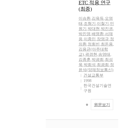
ETC 적용 연구
(최종)
이승환
,
김욕득
,
오영
태
,
조형기
,
이철기
,
민
원기
,
박대현
,
박진권
,
박진영
,
배명환
,
서재
응
,
이종민
,
장영규
,
정
의환
,
정회빈
,
최돈용
,
김용균(아주대학
교)
,
곽경현
,
송영태
,
김종훈
,
박광희
,
최성
욱
,
박희석
,
최광희
,
정
윤석(양재정보통신)
건설교통부
1998
한국건설기술연
구원
원문보기