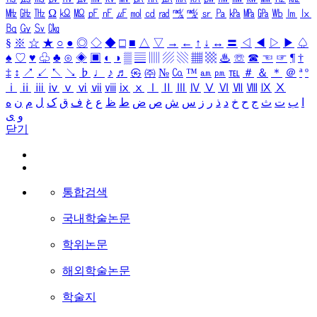
㎒
㎓
㎔
Ω
㏀
㏁
㎊
㎋
㎌
㏖
㏅
㎭
㎮
㎯
㏛
㎩
㎪
㎫
㎬
㏝
㏐
㏓
㏃
㏉
㏜
㏆
§
※
☆
★
○
●
◎
◇
◆
□
■
△
▽
→
←
↑
↓
↔
〓
◁
◀
▷
▶
♤
♠
♡
♥
♧
♣
⊙
◈
▣
◐
◑
▒
▤
▥
▨
▧
▦
▩
♨
☏
☎
☜
☞
¶
†
‡
↕
↗
↙
↖
↘
♭
♩
♪
♬
㉿
㈜
№
㏇
™
㏂
㏘
℡
＃
＆
＊
＠
ª
º
ⅰ
ⅱ
ⅲ
ⅳ
ⅴ
ⅵ
ⅶ
ⅷ
ⅸ
ⅹ
Ⅰ
Ⅱ
Ⅲ
Ⅳ
Ⅴ
Ⅵ
Ⅶ
Ⅷ
Ⅸ
Ⅹ
ا
ب
ت
ث
ج
ح
خ
د
ذ
ر
ز
س
ش
ص
ض
ط
ظ
ع
غ
ف
ق
ک
ل
م
ن
ه
و
ی
닫기
통합검색
국내학술논문
학위논문
해외학술논문
학술지