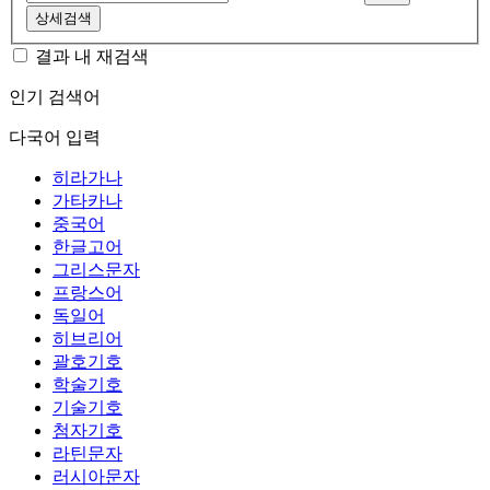
상세검색
결과 내 재검색
인기 검색어
다국어 입력
히라가나
가타카나
중국어
한글고어
그리스문자
프랑스어
독일어
히브리어
괄호기호
학술기호
기술기호
첨자기호
라틴문자
러시아문자