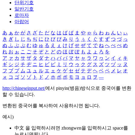
단위기호
일반기호
로마자
아랍어
あ
ぁ
か
が
さ
ざ
た
だ
な
は
ば
ぱ
ま
や
ゃ
ら
わ
ゎ
ん
い
ぃ
き
ぎ
し
じ
ち
ぢ
に
ひ
び
ぴ
み
り
う
ぅ
く
ぐ
す
ず
つ
づ
っ
ぬ
ふ
ぶ
ぷ
む
ゆ
ゅ
る
え
ぇ
け
げ
せ
ぜ
て
で
ね
へ
べ
ぺ
め
れ
お
ぉ
こ
ご
そ
ぞ
と
ど
の
ほ
ぼ
ぽ
も
よ
ょ
ろ
を
ア
ァ
カ
サ
ザ
タ
ダ
ナ
ハ
バ
パ
マ
ヤ
ャ
ラ
ワ
ヮ
ン
イ
ィ
キ
ギ
シ
ジ
チ
ヂ
ニ
ヒ
ビ
ピ
ミ
リ
ウ
ゥ
ク
グ
ス
ズ
ツ
ヅ
ッ
ヌ
フ
ブ
プ
ム
ユ
ュ
ル
エ
ェ
ケ
ゲ
セ
ゼ
テ
デ
ヘ
ベ
ペ
メ
レ
オ
ォ
コ
ゴ
ソ
ゾ
ト
ド
ノ
ホ
ボ
ポ
モ
ヨ
ョ
ロ
ヲ
―
http://chineseinput.net/
에서 pinyin(병음)방식으로 중국어를 변환
할 수 있습니다.
변환된 중국어를 복사하여 사용하시면 됩니다.
예시)
中文 을 입력하시려면
zhongwen
을 입력하시고 space를
누르시면됩니다.