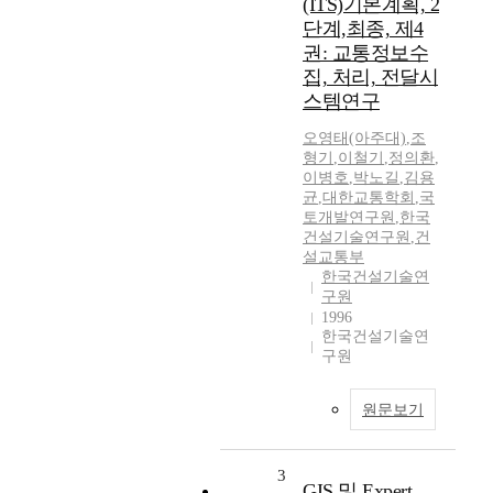
(ITS)기본계획, 2
단계,최종, 제4
권: 교통정보수
집, 처리, 전달시
스템연구
오영태(아주대)
,
조
형기
,
이철기
,
정의환
,
이병호
,
박노길
,
김용
균
,
대한교통학회
,
국
토개발연구원
,
한국
건설기술연구원
,
건
설교통부
한국건설기술연
구원
1996
한국건설기술연
구원
원문보기
3
GIS 및 Expert