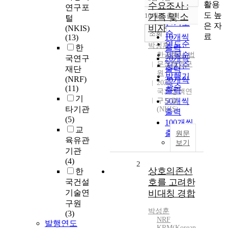
정확도
활용
수요조사 :
연구포
순
도 높
10개씩 출력
가족 및 소
털
내림차순
인기도
은 자
비자
(NKIS)
순
조회
료
10개씩
(13)
연도순
박성훈
한
출력
제목순
한국형사·법
국연구
20개씩
무정책연구
저자순
재단
출력
원
발행기
(NRF)
30개씩
2025
관순
(11)
출력
국가정책연
기
구포털
50개씩
타기관
(NKIS)
출력
(5)
100개씩
교
출력
원문
육유관
보기
기관
(4)
2
상호의존선
한
호를 고려한
국건설
기술연
비대칭 경합
구원
박성훈
(3)
NRF
발행연도
KRM(Korean