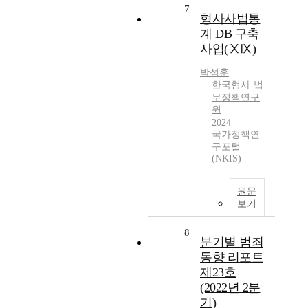
7
형사사법통
계 DB 구축
사업(ⅩⅨ)
박성훈
한국형사·법
무정책연구
원
2024
국가정책연
구포털
(NKIS)
원문
보기
8
분기별 범죄
동향 리포트
제23호
(2022년 2분
기)