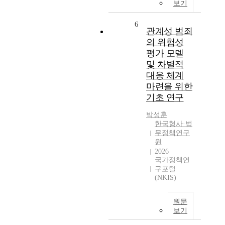
보기
6
관계성 범죄
의 위험성
평가 모델
및 차별적
대응 체계
마련을 위한
기초 연구
박성훈
한국형사·법
무정책연구
원
2026
국가정책연
구포털
(NKIS)
원문
보기