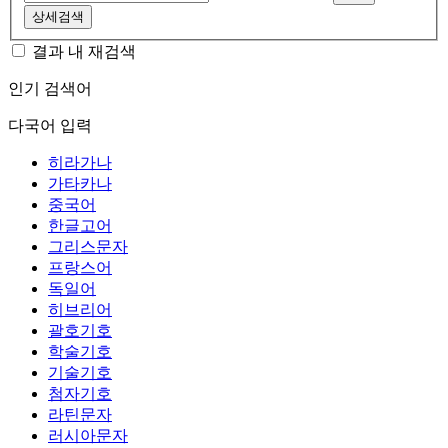
상세검색
결과 내 재검색
인기 검색어
다국어 입력
히라가나
가타카나
중국어
한글고어
그리스문자
프랑스어
독일어
히브리어
괄호기호
학술기호
기술기호
첨자기호
라틴문자
러시아문자