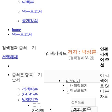
단행본
연구보고서
공개강의
home
연구보고서
검색결과 좁혀 보기
연관
저자 : 박성훈
검색키워드
검색
선택해제
(검색결과
36
건)
어 추
천
좁혀본 항목 보기
이 검
순서
색어
내보내기
로 많
내책장담기
검색량순
한글로보기
이 본
1
가나다순
자료
발행기관
정확도순
국
2025 법무
가정책
내림차순