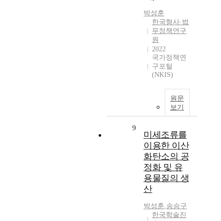
박성훈
한국형사·법
무정책연구
원
2022
국가정책연
구포털
(NKIS)
원문
보기
9
미세조류를
이용한 이산
화탄소의 공
정화 및 유
용물질의 생
산
박성훈
,
송승구
한국학술진