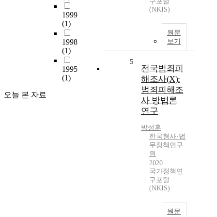
구포털
(NKIS)
1999
(1)
원문
1998
보기
(1)
5
전국범죄피
1995
(1)
해조사(X):
범죄피해조
오늘 본 자료
사 방법론
연구
박성훈
한국형사·법
무정책연구
원
2020
국가정책연
구포털
(NKIS)
원문