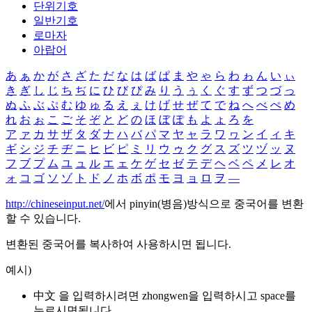
단위기호
일반기호
로마자
아랍어
あ
ぁ
か
が
さ
ざ
た
だ
な
は
ば
ぱ
ま
や
ゃ
ら
わ
ゎ
ん
い
ぃ
き
ぎ
し
じ
ち
ぢ
に
ひ
び
ぴ
み
り
う
ぅ
く
ぐ
す
ず
つ
づ
っ
ぬ
ふ
ぶ
ぷ
む
ゆ
ゅ
る
え
ぇ
け
げ
せ
ぜ
て
で
ね
へ
べ
ぺ
め
れ
お
ぉ
こ
ご
そ
ぞ
と
ど
の
ほ
ぼ
ぽ
も
よ
ょ
ろ
を
ア
ァ
カ
サ
ザ
タ
ダ
ナ
ハ
バ
パ
マ
ヤ
ャ
ラ
ワ
ヮ
ン
イ
ィ
キ
ギ
シ
ジ
チ
ヂ
ニ
ヒ
ビ
ピ
ミ
リ
ウ
ゥ
ク
グ
ス
ズ
ツ
ヅ
ッ
ヌ
フ
ブ
プ
ム
ユ
ュ
ル
エ
ェ
ケ
ゲ
セ
ゼ
テ
デ
ヘ
ベ
ペ
メ
レ
オ
ォ
コ
ゴ
ソ
ゾ
ト
ド
ノ
ホ
ボ
ポ
モ
ヨ
ョ
ロ
ヲ
―
http://chineseinput.net/
에서 pinyin(병음)방식으로 중국어를 변환
할 수 있습니다.
변환된 중국어를 복사하여 사용하시면 됩니다.
예시)
中文 을 입력하시려면
zhongwen
을 입력하시고 space를
누르시면됩니다.