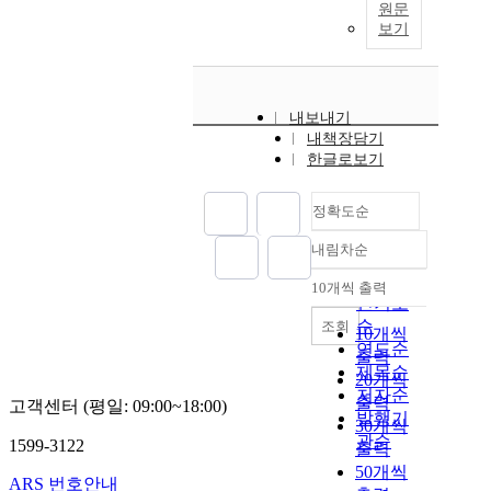
원문
보기
내보내기
내책장담기
한글로보기
정확도순
내림차순
정확도
순
10개씩 출력
내림차순
인기도
순
조회
10개씩
연도순
출력
제목순
20개씩
저자순
출력
고객센터 (평일: 09:00~18:00)
발행기
30개씩
관순
1599-3122
출력
50개씩
ARS 번호안내