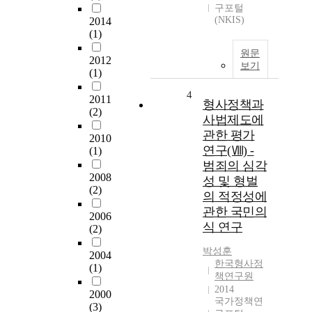
구포털
(NKIS)
2014
(1)
원문
2012
보기
(1)
4
2011
형사정책과
(2)
사법제도에
관한 평가
2010
연구(Ⅷ) -
(1)
범죄의 심각
2008
성 및 형벌
(2)
의 적정성에
관한 국민의
2006
식 연구
(2)
박성훈
2004
한국형사정
(1)
책연구원
2014
2000
국가정책연
(3)