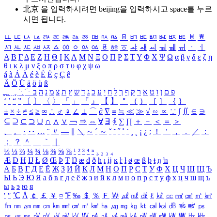
北京 을 입력하시려면
beijing
을 입력하시고 space를 누르
시면 됩니다.
ㅥ
ㅦ
ㅧ
ㅨ
ㅩ
ㅪ
ㅫ
ㅬ
ㅭ
ㅮ
ㅯ
ㅰ
ㅱ
ㅲ
ㅳ
ㅴ
ㅵ
ㅶ
ㅷ
ㅸ
ㅹ
ㅺ
ㅻ
ㅼ
ㅽ
ㅾ
ㅿ
ㆀ
ㆁ
ㆂ
ㆃ
ㆄ
ㆅ
ㆆ
ㆇ
ㆈ
ㆉ
ㆊ
ㆋ
ㆌ
ㆍ
ㆎ
Α
Β
Γ
Δ
Ε
Ζ
Η
Θ
Ι
Κ
Λ
Μ
Ν
Ξ
Ο
Π
Ρ
Σ
Τ
Υ
Φ
Χ
Ψ
Ω
α
β
γ
δ
ε
ζ
η
θ
ι
κ
λ
μ
ν
ξ
ο
π
ρ
σ
τ
υ
φ
χ
ψ
ω
á
à
Á
À
é
è
É
È
ç
Ç
ê
Ä
Ö
Ü
ä
ö
ü
ß
ְ
ֳ
ֲ
ֱ
ָ
ַ
ֵ
ֶ
ִ
ֹ
ּ
ֻ
ׂ
ׁ
ּ
ב
ה
נ
מ
צ
ת
ץ
ש
ד
ג
כ
ע
י
ח
ל
ך
ף
ק
ר
א
ט
ו
ן
ם
פ
‘
’
“
”
〔
〕
〈
〉
「
」
『
』
【
】
＂
（
）
［
］
｛
｝
±
×
÷
≠
≤
≥
∞
∴
♂
♀
∠
⊥
⌒
∂
∇
≡
≒
≪
≫
√
∽
∝
∵
∫
∬
∈
∋
⊆
⊇
⊂
⊃
∪
∩
∧
∨
￢
⇒
⇔
∀
∃
∮
∑
∏
＋
－
＜
＝
＞
、
。
·
‥
…
¨
〃
―
∥
＼
∼
´
～
ˇ
˘
˝
˚
˙
¸
˛
¡
¿
ː
！
＇
，
．
／
：
；
？
＾
＿
｀
｜
½
⅓
⅔
¼
¾
⅛
⅜
⅝
⅞
¹
²
³
⁴
ⁿ
₁
₂
₃
₄
Æ
Ð
Ħ
Ĳ
Ł
Ø
Œ
Þ
Ŧ
Ŋ
æ
đ
ð
ħ
ı
ĳ
ĸ
ŀ
ł
ø
œ
ß
þ
ŧ
ŋ
ŉ
А
Б
В
Г
Д
Е
Ё
Ж
З
И
Й
К
Л
М
Н
О
П
Р
С
Т
У
Ф
Х
Ц
Ч
Ш
Щ
Ъ
Ы
Ь
Э
Ю
Я
а
б
в
г
д
е
ё
ж
з
и
й
к
л
м
н
о
п
р
с
т
у
ф
х
ц
ч
ш
щ
ъ
ы
ь
э
ю
я
′
″
℃
Å
￠
￡
￥
¤
℉
‰
＄
％
Ｆ
￦
㎕
㎖
㎗
ℓ
㎘
㏄
㎣
㎤
㎥
㎦
㎙
㎚
㎛
㎜
㎝
㎞
㎟
㎠
㎡
㎢
㏊
㎍
㎎
㎏
㏏
㎈
㎉
㏈
㎧
㎨
㎰
㎱
㎲
㎳
㎴
㎵
㎶
㎷
㎸
㎹
㎀
㎁
㎂
㎃
㎄
㎺
㎻
㎽
㎾
㎿
㎐
㎑