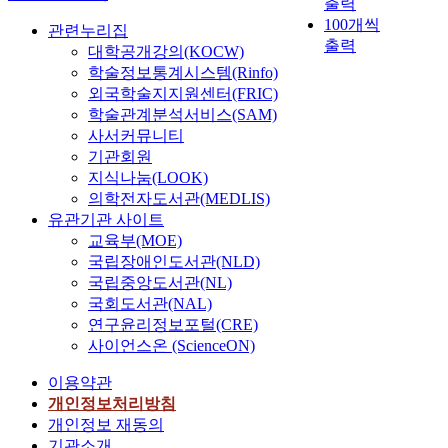
출력
100개씩
관련누리집
출력
대학공개강의(KOCW)
학술정보통계시스템(Rinfo)
외국학술지지원센터(FRIC)
학술관계분석서비스(SAM)
사서커뮤니티
기관회원
지식나눔(LOOK)
의학전자도서관(MEDLIS)
유관기관 사이트
교육부(MOE)
국립장애인도서관(NLD)
국립중앙도서관(NL)
국회도서관(NAL)
연구윤리정보포털(CRE)
사이언스온 (ScienceON)
이용약관
개인정보처리방침
개인정보 재동의
기관소개