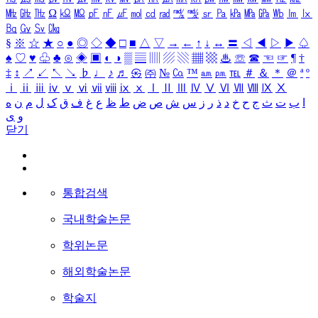
㎒
㎓
㎔
Ω
㏀
㏁
㎊
㎋
㎌
㏖
㏅
㎭
㎮
㎯
㏛
㎩
㎪
㎫
㎬
㏝
㏐
㏓
㏃
㏉
㏜
㏆
§
※
☆
★
○
●
◎
◇
◆
□
■
△
▽
→
←
↑
↓
↔
〓
◁
◀
▷
▶
♤
♠
♡
♥
♧
♣
⊙
◈
▣
◐
◑
▒
▤
▥
▨
▧
▦
▩
♨
☏
☎
☜
☞
¶
†
‡
↕
↗
↙
↖
↘
♭
♩
♪
♬
㉿
㈜
№
㏇
™
㏂
㏘
℡
＃
＆
＊
＠
ª
º
ⅰ
ⅱ
ⅲ
ⅳ
ⅴ
ⅵ
ⅶ
ⅷ
ⅸ
ⅹ
Ⅰ
Ⅱ
Ⅲ
Ⅳ
Ⅴ
Ⅵ
Ⅶ
Ⅷ
Ⅸ
Ⅹ
ا
ب
ت
ث
ج
ح
خ
د
ذ
ر
ز
س
ش
ص
ض
ط
ظ
ع
غ
ف
ق
ک
ل
م
ن
ه
و
ی
닫기
통합검색
국내학술논문
학위논문
해외학술논문
학술지