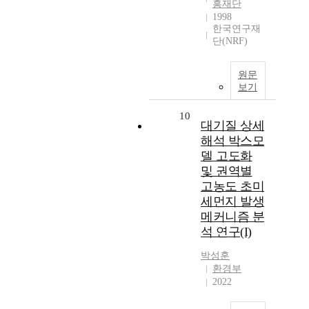
흥재단
1998
한국연구재
단(NRF)
원문
보기
10
대기질 상세
해석 박스모
델 고도화
및 권역별
고농도 초미
세먼지 발생
메커니즘 분
석 연구(I)
박성훈
환경부
2022