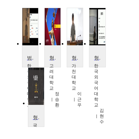
범죄와 형벌II
형법
형법 세미나
형법의 이해
한
고
가
한
국
려
천
국
외
대
대
외
국
학
학
국
어
교
교
어
대
정
이
대
학
승
근
학
교
환
우
교
김
김
현
현
형법총론 1
수
수
국
립
목