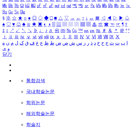
㎒
㎓
㎔
Ω
㏀
㏁
㎊
㎋
㎌
㏖
㏅
㎭
㎮
㎯
㏛
㎩
㎪
㎫
㎬
㏝
㏐
㏓
㏃
㏉
㏜
㏆
§
※
☆
★
○
●
◎
◇
◆
□
■
△
▽
→
←
↑
↓
↔
〓
◁
◀
▷
▶
♤
♠
♡
♥
♧
♣
⊙
◈
▣
◐
◑
▒
▤
▥
▨
▧
▦
▩
♨
☏
☎
☜
☞
¶
†
‡
↕
↗
↙
↖
↘
♭
♩
♪
♬
㉿
㈜
№
㏇
™
㏂
㏘
℡
＃
＆
＊
＠
ª
º
ⅰ
ⅱ
ⅲ
ⅳ
ⅴ
ⅵ
ⅶ
ⅷ
ⅸ
ⅹ
Ⅰ
Ⅱ
Ⅲ
Ⅳ
Ⅴ
Ⅵ
Ⅶ
Ⅷ
Ⅸ
Ⅹ
ا
ب
ت
ث
ج
ح
خ
د
ذ
ر
ز
س
ش
ص
ض
ط
ظ
ع
غ
ف
ق
ک
ل
م
ن
ه
و
ی
닫기
통합검색
국내학술논문
학위논문
해외학술논문
학술지