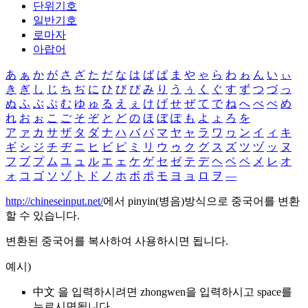
단위기호
일반기호
로마자
아랍어
あ
ぁ
か
が
さ
ざ
た
だ
な
は
ば
ぱ
ま
や
ゃ
ら
わ
ゎ
ん
い
ぃ
き
ぎ
し
じ
ち
ぢ
に
ひ
び
ぴ
み
り
う
ぅ
く
ぐ
す
ず
つ
づ
っ
ぬ
ふ
ぶ
ぷ
む
ゆ
ゅ
る
え
ぇ
け
げ
せ
ぜ
て
で
ね
へ
べ
ぺ
め
れ
お
ぉ
こ
ご
そ
ぞ
と
ど
の
ほ
ぼ
ぽ
も
よ
ょ
ろ
を
ア
ァ
カ
サ
ザ
タ
ダ
ナ
ハ
バ
パ
マ
ヤ
ャ
ラ
ワ
ヮ
ン
イ
ィ
キ
ギ
シ
ジ
チ
ヂ
ニ
ヒ
ビ
ピ
ミ
リ
ウ
ゥ
ク
グ
ス
ズ
ツ
ヅ
ッ
ヌ
フ
ブ
プ
ム
ユ
ュ
ル
エ
ェ
ケ
ゲ
セ
ゼ
テ
デ
ヘ
ベ
ペ
メ
レ
オ
ォ
コ
ゴ
ソ
ゾ
ト
ド
ノ
ホ
ボ
ポ
モ
ヨ
ョ
ロ
ヲ
―
http://chineseinput.net/
에서 pinyin(병음)방식으로 중국어를 변환
할 수 있습니다.
변환된 중국어를 복사하여 사용하시면 됩니다.
예시)
中文 을 입력하시려면
zhongwen
을 입력하시고 space를
누르시면됩니다.