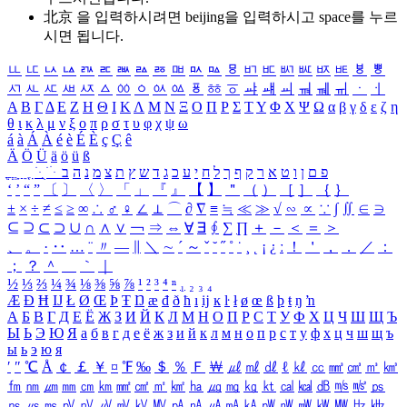
北京 을 입력하시려면
beijing
을 입력하시고 space를 누르
시면 됩니다.
ㅥ
ㅦ
ㅧ
ㅨ
ㅩ
ㅪ
ㅫ
ㅬ
ㅭ
ㅮ
ㅯ
ㅰ
ㅱ
ㅲ
ㅳ
ㅴ
ㅵ
ㅶ
ㅷ
ㅸ
ㅹ
ㅺ
ㅻ
ㅼ
ㅽ
ㅾ
ㅿ
ㆀ
ㆁ
ㆂ
ㆃ
ㆄ
ㆅ
ㆆ
ㆇ
ㆈ
ㆉ
ㆊ
ㆋ
ㆌ
ㆍ
ㆎ
Α
Β
Γ
Δ
Ε
Ζ
Η
Θ
Ι
Κ
Λ
Μ
Ν
Ξ
Ο
Π
Ρ
Σ
Τ
Υ
Φ
Χ
Ψ
Ω
α
β
γ
δ
ε
ζ
η
θ
ι
κ
λ
μ
ν
ξ
ο
π
ρ
σ
τ
υ
φ
χ
ψ
ω
á
à
Á
À
é
è
É
È
ç
Ç
ê
Ä
Ö
Ü
ä
ö
ü
ß
ְ
ֳ
ֲ
ֱ
ָ
ַ
ֵ
ֶ
ִ
ֹ
ּ
ֻ
ׂ
ׁ
ּ
ב
ה
נ
מ
צ
ת
ץ
ש
ד
ג
כ
ע
י
ח
ל
ך
ף
ק
ר
א
ט
ו
ן
ם
פ
‘
’
“
”
〔
〕
〈
〉
「
」
『
』
【
】
＂
（
）
［
］
｛
｝
±
×
÷
≠
≤
≥
∞
∴
♂
♀
∠
⊥
⌒
∂
∇
≡
≒
≪
≫
√
∽
∝
∵
∫
∬
∈
∋
⊆
⊇
⊂
⊃
∪
∩
∧
∨
￢
⇒
⇔
∀
∃
∮
∑
∏
＋
－
＜
＝
＞
、
。
·
‥
…
¨
〃
―
∥
＼
∼
´
～
ˇ
˘
˝
˚
˙
¸
˛
¡
¿
ː
！
＇
，
．
／
：
；
？
＾
＿
｀
｜
½
⅓
⅔
¼
¾
⅛
⅜
⅝
⅞
¹
²
³
⁴
ⁿ
₁
₂
₃
₄
Æ
Ð
Ħ
Ĳ
Ł
Ø
Œ
Þ
Ŧ
Ŋ
æ
đ
ð
ħ
ı
ĳ
ĸ
ŀ
ł
ø
œ
ß
þ
ŧ
ŋ
ŉ
А
Б
В
Г
Д
Е
Ё
Ж
З
И
Й
К
Л
М
Н
О
П
Р
С
Т
У
Ф
Х
Ц
Ч
Ш
Щ
Ъ
Ы
Ь
Э
Ю
Я
а
б
в
г
д
е
ё
ж
з
и
й
к
л
м
н
о
п
р
с
т
у
ф
х
ц
ч
ш
щ
ъ
ы
ь
э
ю
я
′
″
℃
Å
￠
￡
￥
¤
℉
‰
＄
％
Ｆ
￦
㎕
㎖
㎗
ℓ
㎘
㏄
㎣
㎤
㎥
㎦
㎙
㎚
㎛
㎜
㎝
㎞
㎟
㎠
㎡
㎢
㏊
㎍
㎎
㎏
㏏
㎈
㎉
㏈
㎧
㎨
㎰
㎱
㎲
㎳
㎴
㎵
㎶
㎷
㎸
㎹
㎀
㎁
㎂
㎃
㎄
㎺
㎻
㎽
㎾
㎿
㎐
㎑