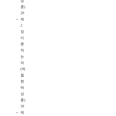
성
훈)
29
제
2
장
이
론
적
논
의
(박
철
현·
박
성
훈)
39
제