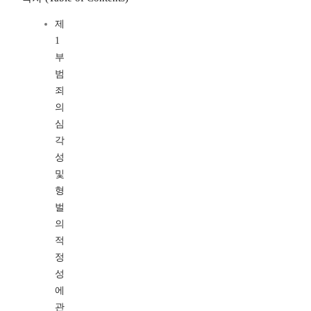
제
1
부
범
죄
의
심
각
성
및
형
벌
의
적
정
성
에
관