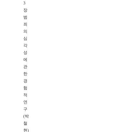
3
장
범
죄
의
심
각
성
에
관
한
경
험
적
연
구
(박
철
현)