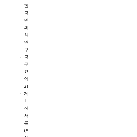
한
국
민
의
식
연
구
국
문
요
약
21
제
1
장
서
론
(박