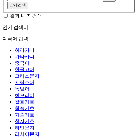
상세검색
결과 내 재검색
인기 검색어
다국어 입력
히라가나
가타카나
중국어
한글고어
그리스문자
프랑스어
독일어
히브리어
괄호기호
학술기호
기술기호
첨자기호
라틴문자
러시아문자