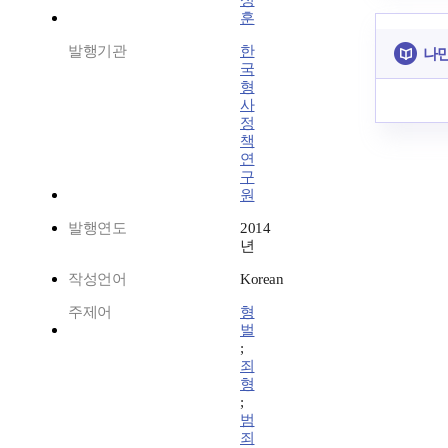
성
훈
발행기관
한
나만
국
형
사
정
책
연
구
원
발행연도
2014
년
작성언어
Korean
주제어
형
벌
;
죄
형
;
범
죄