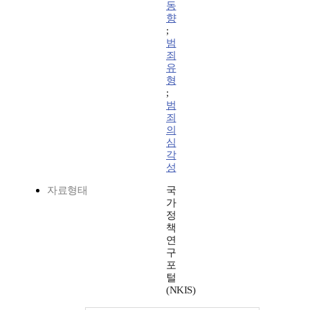
동
향
;
범
죄
유
형
;
범
죄
의
심
각
성
자료형태
국
가
정
책
연
구
포
털
(NKIS)