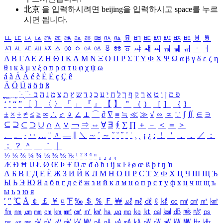
北京 을 입력하시려면
beijing
을 입력하시고 space를 누르
시면 됩니다.
ㅥ
ㅦ
ㅧ
ㅨ
ㅩ
ㅪ
ㅫ
ㅬ
ㅭ
ㅮ
ㅯ
ㅰ
ㅱ
ㅲ
ㅳ
ㅴ
ㅵ
ㅶ
ㅷ
ㅸ
ㅹ
ㅺ
ㅻ
ㅼ
ㅽ
ㅾ
ㅿ
ㆀ
ㆁ
ㆂ
ㆃ
ㆄ
ㆅ
ㆆ
ㆇ
ㆈ
ㆉ
ㆊ
ㆋ
ㆌ
ㆍ
ㆎ
Α
Β
Γ
Δ
Ε
Ζ
Η
Θ
Ι
Κ
Λ
Μ
Ν
Ξ
Ο
Π
Ρ
Σ
Τ
Υ
Φ
Χ
Ψ
Ω
α
β
γ
δ
ε
ζ
η
θ
ι
κ
λ
μ
ν
ξ
ο
π
ρ
σ
τ
υ
φ
χ
ψ
ω
á
à
Á
À
é
è
É
È
ç
Ç
ê
Ä
Ö
Ü
ä
ö
ü
ß
ְ
ֳ
ֲ
ֱ
ָ
ַ
ֵ
ֶ
ִ
ֹ
ּ
ֻ
ׂ
ׁ
ּ
ב
ה
נ
מ
צ
ת
ץ
ש
ד
ג
כ
ע
י
ח
ל
ך
ף
ק
ר
א
ט
ו
ן
ם
פ
‘
’
“
”
〔
〕
〈
〉
「
」
『
』
【
】
＂
（
）
［
］
｛
｝
±
×
÷
≠
≤
≥
∞
∴
♂
♀
∠
⊥
⌒
∂
∇
≡
≒
≪
≫
√
∽
∝
∵
∫
∬
∈
∋
⊆
⊇
⊂
⊃
∪
∩
∧
∨
￢
⇒
⇔
∀
∃
∮
∑
∏
＋
－
＜
＝
＞
、
。
·
‥
…
¨
〃
―
∥
＼
∼
´
～
ˇ
˘
˝
˚
˙
¸
˛
¡
¿
ː
！
＇
，
．
／
：
；
？
＾
＿
｀
｜
½
⅓
⅔
¼
¾
⅛
⅜
⅝
⅞
¹
²
³
⁴
ⁿ
₁
₂
₃
₄
Æ
Ð
Ħ
Ĳ
Ł
Ø
Œ
Þ
Ŧ
Ŋ
æ
đ
ð
ħ
ı
ĳ
ĸ
ŀ
ł
ø
œ
ß
þ
ŧ
ŋ
ŉ
А
Б
В
Г
Д
Е
Ё
Ж
З
И
Й
К
Л
М
Н
О
П
Р
С
Т
У
Ф
Х
Ц
Ч
Ш
Щ
Ъ
Ы
Ь
Э
Ю
Я
а
б
в
г
д
е
ё
ж
з
и
й
к
л
м
н
о
п
р
с
т
у
ф
х
ц
ч
ш
щ
ъ
ы
ь
э
ю
я
′
″
℃
Å
￠
￡
￥
¤
℉
‰
＄
％
Ｆ
￦
㎕
㎖
㎗
ℓ
㎘
㏄
㎣
㎤
㎥
㎦
㎙
㎚
㎛
㎜
㎝
㎞
㎟
㎠
㎡
㎢
㏊
㎍
㎎
㎏
㏏
㎈
㎉
㏈
㎧
㎨
㎰
㎱
㎲
㎳
㎴
㎵
㎶
㎷
㎸
㎹
㎀
㎁
㎂
㎃
㎄
㎺
㎻
㎽
㎾
㎿
㎐
㎑