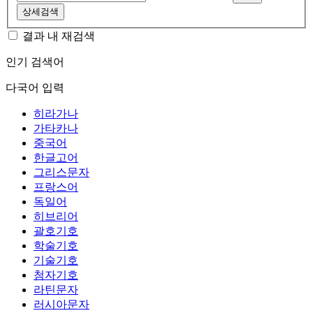
상세검색
결과 내 재검색
인기 검색어
다국어 입력
히라가나
가타카나
중국어
한글고어
그리스문자
프랑스어
독일어
히브리어
괄호기호
학술기호
기술기호
첨자기호
라틴문자
러시아문자