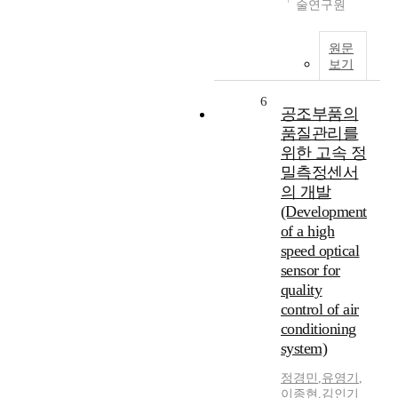
술연구원
원문
보기
6
공조부품의
품질관리를
위한 고속 정
밀측정센서
의 개발
(Development
of a high
speed optical
sensor for
quality
control of air
conditioning
system)
정경민
,
유영기
,
이종현
,
김인기