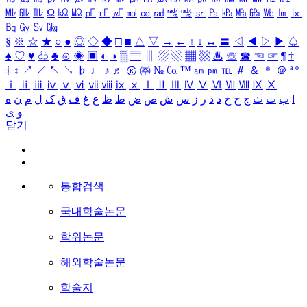
㎒
㎓
㎔
Ω
㏀
㏁
㎊
㎋
㎌
㏖
㏅
㎭
㎮
㎯
㏛
㎩
㎪
㎫
㎬
㏝
㏐
㏓
㏃
㏉
㏜
㏆
§
※
☆
★
○
●
◎
◇
◆
□
■
△
▽
→
←
↑
↓
↔
〓
◁
◀
▷
▶
♤
♠
♡
♥
♧
♣
⊙
◈
▣
◐
◑
▒
▤
▥
▨
▧
▦
▩
♨
☏
☎
☜
☞
¶
†
‡
↕
↗
↙
↖
↘
♭
♩
♪
♬
㉿
㈜
№
㏇
™
㏂
㏘
℡
＃
＆
＊
＠
ª
º
ⅰ
ⅱ
ⅲ
ⅳ
ⅴ
ⅵ
ⅶ
ⅷ
ⅸ
ⅹ
Ⅰ
Ⅱ
Ⅲ
Ⅳ
Ⅴ
Ⅵ
Ⅶ
Ⅷ
Ⅸ
Ⅹ
ا
ب
ت
ث
ج
ح
خ
د
ذ
ر
ز
س
ش
ص
ض
ط
ظ
ع
غ
ف
ق
ک
ل
م
ن
ه
و
ی
닫기
통합검색
국내학술논문
학위논문
해외학술논문
학술지