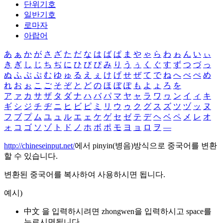
단위기호
일반기호
로마자
아랍어
あ
ぁ
か
が
さ
ざ
た
だ
な
は
ば
ぱ
ま
や
ゃ
ら
わ
ゎ
ん
い
ぃ
き
ぎ
し
じ
ち
ぢ
に
ひ
び
ぴ
み
り
う
ぅ
く
ぐ
す
ず
つ
づ
っ
ぬ
ふ
ぶ
ぷ
む
ゆ
ゅ
る
え
ぇ
け
げ
せ
ぜ
て
で
ね
へ
べ
ぺ
め
れ
お
ぉ
こ
ご
そ
ぞ
と
ど
の
ほ
ぼ
ぽ
も
よ
ょ
ろ
を
ア
ァ
カ
サ
ザ
タ
ダ
ナ
ハ
バ
パ
マ
ヤ
ャ
ラ
ワ
ヮ
ン
イ
ィ
キ
ギ
シ
ジ
チ
ヂ
ニ
ヒ
ビ
ピ
ミ
リ
ウ
ゥ
ク
グ
ス
ズ
ツ
ヅ
ッ
ヌ
フ
ブ
プ
ム
ユ
ュ
ル
エ
ェ
ケ
ゲ
セ
ゼ
テ
デ
ヘ
ベ
ペ
メ
レ
オ
ォ
コ
ゴ
ソ
ゾ
ト
ド
ノ
ホ
ボ
ポ
モ
ヨ
ョ
ロ
ヲ
―
http://chineseinput.net/
에서 pinyin(병음)방식으로 중국어를 변환
할 수 있습니다.
변환된 중국어를 복사하여 사용하시면 됩니다.
예시)
中文 을 입력하시려면
zhongwen
을 입력하시고 space를
누르시면됩니다.