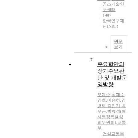
공조기술연
구센터
1997
한국연구재
단(NRF)
원문
보기
7
주요항만의
장기수요판
단 및 개발운
영방향
오계준
,
최재수
,
김호
,
이승하
,
김
병태
,
김인기
,
박
우근
,
박효성(해
사행정특별심
의위원회)
,
교통
부
건설교통부