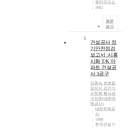
목민연구소
2002
원문
보기
5
건설공사 정
기안전점검
보고서 :시흥
시화 T/K 아
파트 건설공
사 3공구
김종숙
,
최병호
,
임의선
,
김인기
,
손창학
,
황낙경
,
구자춘(대한주
택공사)
대한주택공
사
1998
한국건설기