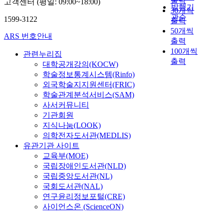
출력
고객센터 (평일: 09:00~18:00)
발행기
30개씩
관순
1599-3122
출력
50개씩
ARS 번호안내
출력
100개씩
관련누리집
출력
대학공개강의(KOCW)
학술정보통계시스템(Rinfo)
외국학술지지원센터(FRIC)
학술관계분석서비스(SAM)
사서커뮤니티
기관회원
지식나눔(LOOK)
의학전자도서관(MEDLIS)
유관기관 사이트
교육부(MOE)
국립장애인도서관(NLD)
국립중앙도서관(NL)
국회도서관(NAL)
연구윤리정보포털(CRE)
사이언스온 (ScienceON)