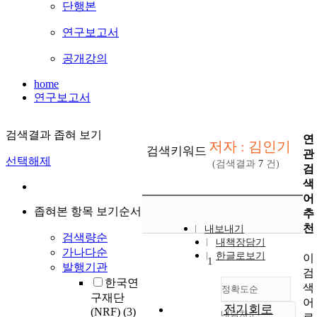
단행본
연구보고서
공개강의
home
연구보고서
검색결과 좁혀 보기
연
저자 : 김인기
검색키워드
관
선택해제
(검색결과
7
건)
검
색
어
좁혀본 항목 보기순서
추
천
내보내기
검색량순
내책장담기
가나다순
한글로보기
이
1
발행기관
검
한국연
색
정확도순
구재단
어
전기회로
(NRF)
(3)
내림차순