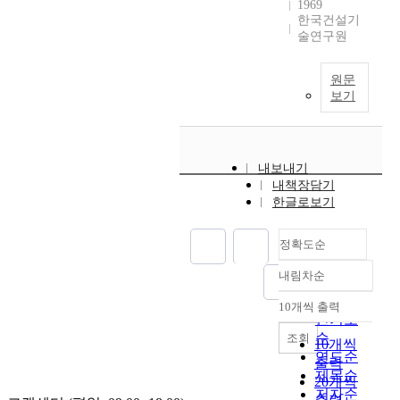
1969
한국건설기
술연구원
원문
보기
내보내기
내책장담기
한글로보기
정확도순
내림차순
정확도
순
10개씩 출력
내림차순
인기도
순
조회
10개씩
연도순
출력
제목순
20개씩
저자순