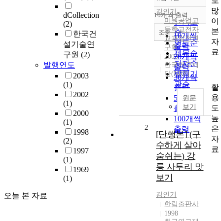
로
정확도
많
순
김인기
dCollection
10개씩 출력
내림차순
이
미원공업고
인기도
(2)
등학교전자
본
순
조회
한국건
10개씩
교과발전연
자
연도순
설기술연
출력
구회
료
제목순
구원
(2)
20개씩
2003
저자순
발행연도
한국연구재
출력
발행기
단(NRF)
2003
30개씩
관순
(1)
활
출력
2002
용
50개씩
원문
(1)
보기
도
출력
2000
높
100개씩
(1)
2
은
출력
1998
[단행본] (구
자
(2)
수하게 살아
료
1997
숨쉬는) 강
(1)
릉 사투리 맛
1969
보기
(1)
김인기
오늘 본 자료
한림출판사
1998