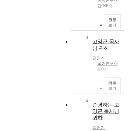
한국연구재
단(NRF)
원문
보기
3
고영근 목사
님 귀하
김인기
목민연구소
2000
원문
보기
4
존경하는 고
영근 목사님
귀하
김인기