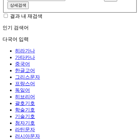
상세검색
결과 내 재검색
인기 검색어
다국어 입력
히라가나
가타카나
중국어
한글고어
그리스문자
프랑스어
독일어
히브리어
괄호기호
학술기호
기술기호
첨자기호
라틴문자
러시아문자