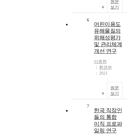
원문
보기
6
어린이용도
유해물질의
위해성평가
및 관리체계
개선 연구
이종현
환경부
2021
원문
보기
7
한국 직장인
들의 통합
이직 프로파
일링 연구