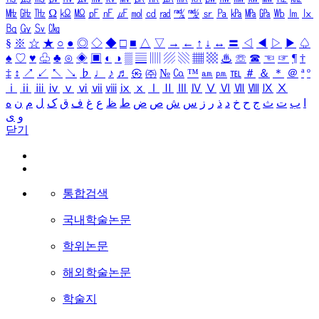
㎒
㎓
㎔
Ω
㏀
㏁
㎊
㎋
㎌
㏖
㏅
㎭
㎮
㎯
㏛
㎩
㎪
㎫
㎬
㏝
㏐
㏓
㏃
㏉
㏜
㏆
§
※
☆
★
○
●
◎
◇
◆
□
■
△
▽
→
←
↑
↓
↔
〓
◁
◀
▷
▶
♤
♠
♡
♥
♧
♣
⊙
◈
▣
◐
◑
▒
▤
▥
▨
▧
▦
▩
♨
☏
☎
☜
☞
¶
†
‡
↕
↗
↙
↖
↘
♭
♩
♪
♬
㉿
㈜
№
㏇
™
㏂
㏘
℡
＃
＆
＊
＠
ª
º
ⅰ
ⅱ
ⅲ
ⅳ
ⅴ
ⅵ
ⅶ
ⅷ
ⅸ
ⅹ
Ⅰ
Ⅱ
Ⅲ
Ⅳ
Ⅴ
Ⅵ
Ⅶ
Ⅷ
Ⅸ
Ⅹ
ا
ب
ت
ث
ج
ح
خ
د
ذ
ر
ز
س
ش
ص
ض
ط
ظ
ع
غ
ف
ق
ک
ل
م
ن
ه
و
ی
닫기
통합검색
국내학술논문
학위논문
해외학술논문
학술지