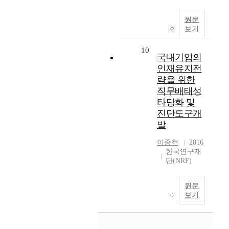
원문
보기
10
국내기업의
인재유지전
략을 위한
직무배태성
타당화 및
진단도구개
발
이종현
2016
한국연구재
단(NRF)
원문
보기