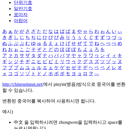
단위기호
일반기호
로마자
아랍어
あ
ぁ
か
が
さ
ざ
た
だ
な
は
ば
ぱ
ま
や
ゃ
ら
わ
ゎ
ん
い
ぃ
き
ぎ
し
じ
ち
ぢ
に
ひ
び
ぴ
み
り
う
ぅ
く
ぐ
す
ず
つ
づ
っ
ぬ
ふ
ぶ
ぷ
む
ゆ
ゅ
る
え
ぇ
け
げ
せ
ぜ
て
で
ね
へ
べ
ぺ
め
れ
お
ぉ
こ
ご
そ
ぞ
と
ど
の
ほ
ぼ
ぽ
も
よ
ょ
ろ
を
ア
ァ
カ
サ
ザ
タ
ダ
ナ
ハ
バ
パ
マ
ヤ
ャ
ラ
ワ
ヮ
ン
イ
ィ
キ
ギ
シ
ジ
チ
ヂ
ニ
ヒ
ビ
ピ
ミ
リ
ウ
ゥ
ク
グ
ス
ズ
ツ
ヅ
ッ
ヌ
フ
ブ
プ
ム
ユ
ュ
ル
エ
ェ
ケ
ゲ
セ
ゼ
テ
デ
ヘ
ベ
ペ
メ
レ
オ
ォ
コ
ゴ
ソ
ゾ
ト
ド
ノ
ホ
ボ
ポ
モ
ヨ
ョ
ロ
ヲ
―
http://chineseinput.net/
에서 pinyin(병음)방식으로 중국어를 변환
할 수 있습니다.
변환된 중국어를 복사하여 사용하시면 됩니다.
예시)
中文 을 입력하시려면
zhongwen
을 입력하시고 space를
누르시면됩니다.