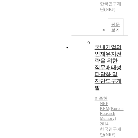
한국연구재
단(NRF)
원문
보기
9
국내기업의
인재유지전
략을 위한
직무배태성
타당화 및
진단도구개
발
이종현
NRF
KRM(Korean
Research
Memory)
2014
한국연구재
단(NRF)