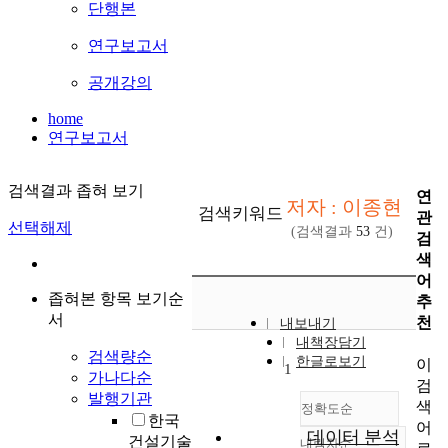
단행본
연구보고서
공개강의
home
연구보고서
검색결과 좁혀 보기
연
저자 : 이종현
검색키워드
관
선택해제
(검색결과
53
건)
검
색
어
좁혀본 항목 보기순
추
서
천
내보내기
내책장담기
검색량순
한글로보기
이
1
가나다순
검
발행기관
색
정확도순
한국
어
데이터 분석
건설기술
내림차순