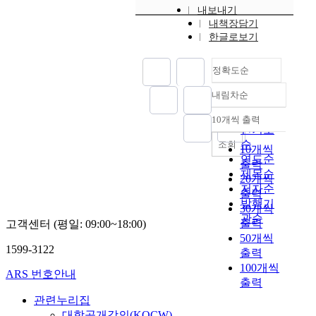
내보내기
내책장담기
한글로보기
정확도순
내림차순
정확도
순
10개씩 출력
내림차순
인기도
순
조회
10개씩
연도순
출력
제목순
20개씩
저자순
출력
발행기
30개씩
관순
출력
고객센터 (평일: 09:00~18:00)
50개씩
1599-3122
출력
100개씩
ARS 번호안내
출력
관련누리집
대학공개강의(KOCW)