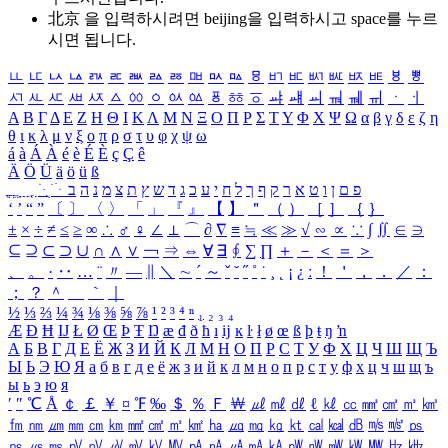
北京 을 입력하시려면
beijing
을 입력하시고 space를 누르
시면 됩니다.
ㅥ
ㅦ
ㅧ
ㅨ
ㅩ
ㅪ
ㅫ
ㅬ
ㅭ
ㅮ
ㅯ
ㅰ
ㅱ
ㅲ
ㅳ
ㅴ
ㅵ
ㅶ
ㅷ
ㅸ
ㅹ
ㅺ
ㅻ
ㅼ
ㅽ
ㅾ
ㅿ
ㆀ
ㆁ
ㆂ
ㆃ
ㆄ
ㆅ
ㆆ
ㆇ
ㆈ
ㆉ
ㆊ
ㆋ
ㆌ
ㆍ
ㆎ
Α
Β
Γ
Δ
Ε
Ζ
Η
Θ
Ι
Κ
Λ
Μ
Ν
Ξ
Ο
Π
Ρ
Σ
Τ
Υ
Φ
Χ
Ψ
Ω
α
β
γ
δ
ε
ζ
η
θ
ι
κ
λ
μ
ν
ξ
ο
π
ρ
σ
τ
υ
φ
χ
ψ
ω
á
à
Á
À
é
è
É
È
ç
Ç
ê
Ä
Ö
Ü
ä
ö
ü
ß
ְ
ֳ
ֲ
ֱ
ָ
ַ
ֵ
ֶ
ִ
ֹ
ּ
ֻ
ׂ
ׁ
ּ
ב
ה
נ
מ
צ
ת
ץ
ש
ד
ג
כ
ע
י
ח
ל
ך
ף
ק
ר
א
ט
ו
ן
ם
פ
‘
’
“
”
〔
〕
〈
〉
「
」
『
』
【
】
＂
（
）
［
］
｛
｝
±
×
÷
≠
≤
≥
∞
∴
♂
♀
∠
⊥
⌒
∂
∇
≡
≒
≪
≫
√
∽
∝
∵
∫
∬
∈
∋
⊆
⊇
⊂
⊃
∪
∩
∧
∨
￢
⇒
⇔
∀
∃
∮
∑
∏
＋
－
＜
＝
＞
、
。
·
‥
…
¨
〃
―
∥
＼
∼
´
～
ˇ
˘
˝
˚
˙
¸
˛
¡
¿
ː
！
＇
，
．
／
：
；
？
＾
＿
｀
｜
½
⅓
⅔
¼
¾
⅛
⅜
⅝
⅞
¹
²
³
⁴
ⁿ
₁
₂
₃
₄
Æ
Ð
Ħ
Ĳ
Ł
Ø
Œ
Þ
Ŧ
Ŋ
æ
đ
ð
ħ
ı
ĳ
ĸ
ŀ
ł
ø
œ
ß
þ
ŧ
ŋ
ŉ
А
Б
В
Г
Д
Е
Ё
Ж
З
И
Й
К
Л
М
Н
О
П
Р
С
Т
У
Ф
Х
Ц
Ч
Ш
Щ
Ъ
Ы
Ь
Э
Ю
Я
а
б
в
г
д
е
ё
ж
з
и
й
к
л
м
н
о
п
р
с
т
у
ф
х
ц
ч
ш
щ
ъ
ы
ь
э
ю
я
′
″
℃
Å
￠
￡
￥
¤
℉
‰
＄
％
Ｆ
￦
㎕
㎖
㎗
ℓ
㎘
㏄
㎣
㎤
㎥
㎦
㎙
㎚
㎛
㎜
㎝
㎞
㎟
㎠
㎡
㎢
㏊
㎍
㎎
㎏
㏏
㎈
㎉
㏈
㎧
㎨
㎰
㎱
㎲
㎳
㎴
㎵
㎶
㎷
㎸
㎹
㎀
㎁
㎂
㎃
㎄
㎺
㎻
㎽
㎾
㎿
㎐
㎑