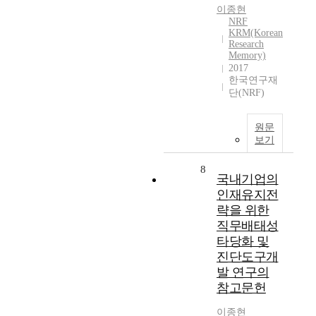
이종현
NRF
KRM(Korean
Research
Memory)
2017
한국연구재
단(NRF)
원문
보기
8
국내기업의
인재유지전
략을 위한
직무배태성
타당화 및
진단도구개
발 연구의
참고문헌
이종현