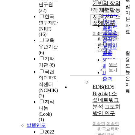
로
정확도
기반의 창의
연구원
많
순
10개씩 출력
적 체험활동
(22)
내림차순
이
인기도
지원 서비스
한국
본
순
조회
10개씩
연구재단
설계 연구
자
연도순
출력
(NRF)
료
제목순
이종현
,
이종현
(16)
20개씩
저자순
한국교육학
교육
출력
술정보원
발행기
유관기관
30개씩
2021
관순
(6)
활
출력
기타
용
50개씩
기관
(6)
원문
도
출력
보기
국립
높
100개씩
의과학지
은
출력
2
식센터
자
EDB(EDS
(NCMIK)
료
Bigdata) 소
(2)
셜네트워크
지식
분석 고도화
나눔
방안 연구
(Look)
(1)
이종현
,
이종현
발행연도
한국교육학
2022
술정보원