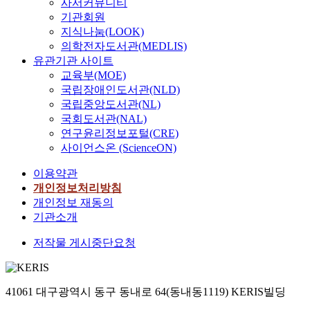
사서커뮤니티
기관회원
지식나눔(LOOK)
의학전자도서관(MEDLIS)
유관기관 사이트
교육부(MOE)
국립장애인도서관(NLD)
국립중앙도서관(NL)
국회도서관(NAL)
연구윤리정보포털(CRE)
사이언스온 (ScienceON)
이용약관
개인정보처리방침
개인정보 재동의
기관소개
저작물 게시중단요청
41061 대구광역시 동구 동내로 64(동내동1119) KERIS빌딩