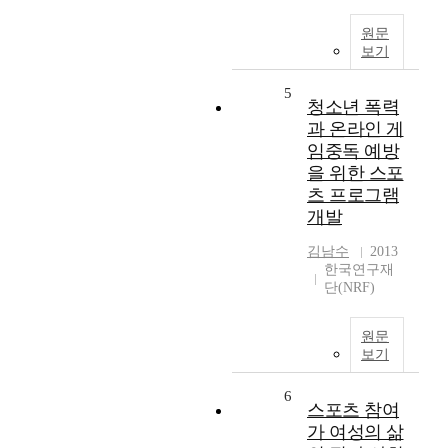
원문
보기
5
청소년 폭력
과 온라인 게
임중독 예방
을 위한 스포
츠 프로그램
개발
김남수
2013
한국연구재
단(NRF)
원문
보기
6
스포츠 참여
가 여성의 삶