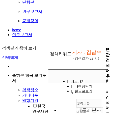
단행본
연구보고서
공개강의
home
연구보고서
검색결과 좁혀 보기
연
저자 : 김남수
검색키워드
관
선택해제
(검색결과
22
건)
검
색
어
좁혀본 항목 보기순
추
서
천
내보내기
내책장담기
검색량순
한글로보기
이
1
가나다순
검
발행기관
색
정확도순
한국
어
대두의 분자
연구재단
내림차순