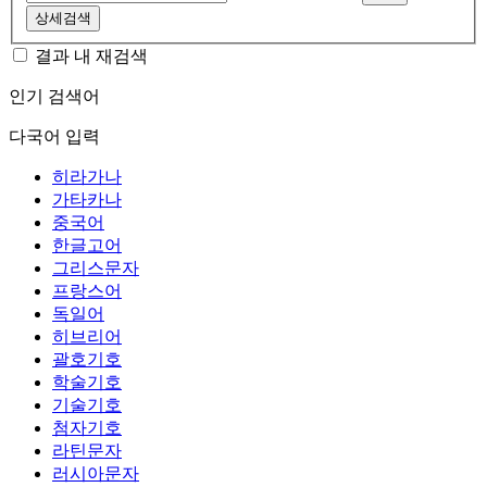
상세검색
결과 내 재검색
인기 검색어
다국어 입력
히라가나
가타카나
중국어
한글고어
그리스문자
프랑스어
독일어
히브리어
괄호기호
학술기호
기술기호
첨자기호
라틴문자
러시아문자