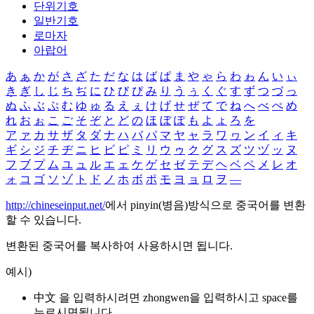
단위기호
일반기호
로마자
아랍어
あ
ぁ
か
が
さ
ざ
た
だ
な
は
ば
ぱ
ま
や
ゃ
ら
わ
ゎ
ん
い
ぃ
き
ぎ
し
じ
ち
ぢ
に
ひ
び
ぴ
み
り
う
ぅ
く
ぐ
す
ず
つ
づ
っ
ぬ
ふ
ぶ
ぷ
む
ゆ
ゅ
る
え
ぇ
け
げ
せ
ぜ
て
で
ね
へ
べ
ぺ
め
れ
お
ぉ
こ
ご
そ
ぞ
と
ど
の
ほ
ぼ
ぽ
も
よ
ょ
ろ
を
ア
ァ
カ
サ
ザ
タ
ダ
ナ
ハ
バ
パ
マ
ヤ
ャ
ラ
ワ
ヮ
ン
イ
ィ
キ
ギ
シ
ジ
チ
ヂ
ニ
ヒ
ビ
ピ
ミ
リ
ウ
ゥ
ク
グ
ス
ズ
ツ
ヅ
ッ
ヌ
フ
ブ
プ
ム
ユ
ュ
ル
エ
ェ
ケ
ゲ
セ
ゼ
テ
デ
ヘ
ベ
ペ
メ
レ
オ
ォ
コ
ゴ
ソ
ゾ
ト
ド
ノ
ホ
ボ
ポ
モ
ヨ
ョ
ロ
ヲ
―
http://chineseinput.net/
에서 pinyin(병음)방식으로 중국어를 변환
할 수 있습니다.
변환된 중국어를 복사하여 사용하시면 됩니다.
예시)
中文 을 입력하시려면
zhongwen
을 입력하시고 space를
누르시면됩니다.