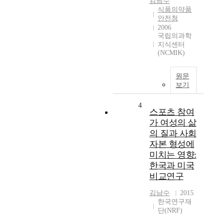
김남수
식품의약품
안전청
2006
국립의과학
지식센터
(NCMIK)
원문
보기
4
스포츠 참여
가 여성의 삶
의 질과 사회
자본 형성에
미치는 영향:
한국과 미국
비교연구
김남수
2015
한국연구재
단(NRF)