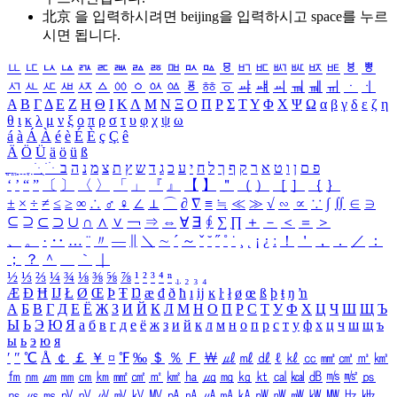
北京 을 입력하시려면
beijing
을 입력하시고 space를 누르
시면 됩니다.
ㅥ
ㅦ
ㅧ
ㅨ
ㅩ
ㅪ
ㅫ
ㅬ
ㅭ
ㅮ
ㅯ
ㅰ
ㅱ
ㅲ
ㅳ
ㅴ
ㅵ
ㅶ
ㅷ
ㅸ
ㅹ
ㅺ
ㅻ
ㅼ
ㅽ
ㅾ
ㅿ
ㆀ
ㆁ
ㆂ
ㆃ
ㆄ
ㆅ
ㆆ
ㆇ
ㆈ
ㆉ
ㆊ
ㆋ
ㆌ
ㆍ
ㆎ
Α
Β
Γ
Δ
Ε
Ζ
Η
Θ
Ι
Κ
Λ
Μ
Ν
Ξ
Ο
Π
Ρ
Σ
Τ
Υ
Φ
Χ
Ψ
Ω
α
β
γ
δ
ε
ζ
η
θ
ι
κ
λ
μ
ν
ξ
ο
π
ρ
σ
τ
υ
φ
χ
ψ
ω
á
à
Á
À
é
è
É
È
ç
Ç
ê
Ä
Ö
Ü
ä
ö
ü
ß
ְ
ֳ
ֲ
ֱ
ָ
ַ
ֵ
ֶ
ִ
ֹ
ּ
ֻ
ׂ
ׁ
ּ
ב
ה
נ
מ
צ
ת
ץ
ש
ד
ג
כ
ע
י
ח
ל
ך
ף
ק
ר
א
ט
ו
ן
ם
פ
‘
’
“
”
〔
〕
〈
〉
「
」
『
』
【
】
＂
（
）
［
］
｛
｝
±
×
÷
≠
≤
≥
∞
∴
♂
♀
∠
⊥
⌒
∂
∇
≡
≒
≪
≫
√
∽
∝
∵
∫
∬
∈
∋
⊆
⊇
⊂
⊃
∪
∩
∧
∨
￢
⇒
⇔
∀
∃
∮
∑
∏
＋
－
＜
＝
＞
、
。
·
‥
…
¨
〃
―
∥
＼
∼
´
～
ˇ
˘
˝
˚
˙
¸
˛
¡
¿
ː
！
＇
，
．
／
：
；
？
＾
＿
｀
｜
½
⅓
⅔
¼
¾
⅛
⅜
⅝
⅞
¹
²
³
⁴
ⁿ
₁
₂
₃
₄
Æ
Ð
Ħ
Ĳ
Ł
Ø
Œ
Þ
Ŧ
Ŋ
æ
đ
ð
ħ
ı
ĳ
ĸ
ŀ
ł
ø
œ
ß
þ
ŧ
ŋ
ŉ
А
Б
В
Г
Д
Е
Ё
Ж
З
И
Й
К
Л
М
Н
О
П
Р
С
Т
У
Ф
Х
Ц
Ч
Ш
Щ
Ъ
Ы
Ь
Э
Ю
Я
а
б
в
г
д
е
ё
ж
з
и
й
к
л
м
н
о
п
р
с
т
у
ф
х
ц
ч
ш
щ
ъ
ы
ь
э
ю
я
′
″
℃
Å
￠
￡
￥
¤
℉
‰
＄
％
Ｆ
￦
㎕
㎖
㎗
ℓ
㎘
㏄
㎣
㎤
㎥
㎦
㎙
㎚
㎛
㎜
㎝
㎞
㎟
㎠
㎡
㎢
㏊
㎍
㎎
㎏
㏏
㎈
㎉
㏈
㎧
㎨
㎰
㎱
㎲
㎳
㎴
㎵
㎶
㎷
㎸
㎹
㎀
㎁
㎂
㎃
㎄
㎺
㎻
㎽
㎾
㎿
㎐
㎑