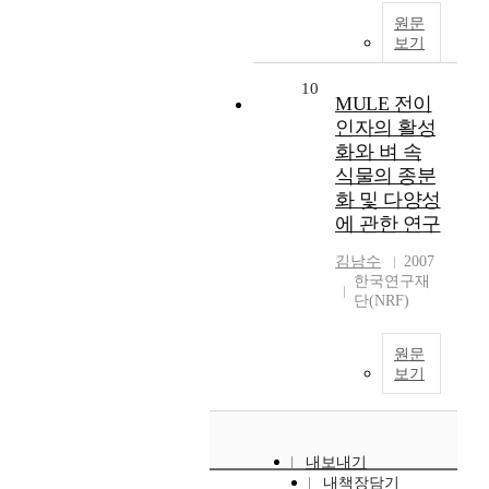
원문
보기
10
MULE 전이
인자의 활성
화와 벼 속
식물의 종분
화 및 다양성
에 관한 연구
김남수
2007
한국연구재
단(NRF)
원문
보기
내보내기
내책장담기