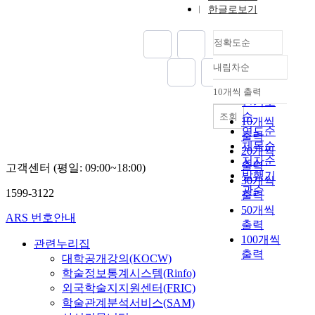
한글로보기
정확도순
내림차순
정확도
순
10개씩 출력
내림차순
인기도
순
조회
10개씩
연도순
출력
제목순
20개씩
저자순
출력
고객센터 (평일: 09:00~18:00)
발행기
30개씩
관순
1599-3122
출력
50개씩
ARS 번호안내
출력
100개씩
관련누리집
출력
대학공개강의(KOCW)
학술정보통계시스템(Rinfo)
외국학술지지원센터(FRIC)
학술관계분석서비스(SAM)