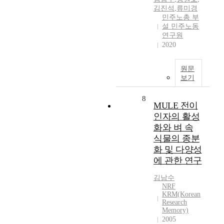
김진석
,
류미경
민주노총 부
설 민주노동
연구원
2020
원문
보기
8
MULE 전이
인자의 활성
화와 벼 속
식물의 종분
화 및 다양성
에 관한 연구
김남수
NRF
KRM(Korean
Research
Memory)
2005