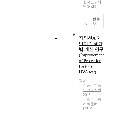
한국연구재
단(NRF)
원문
보기
9
자외선A 차
단지수 평가
법 개선 연구
(Improvement
of Protection
Factor of
UVA test)
김남수
식품의약품
안전평가원
2015
국립의과학
지식센터
(NCMIK)