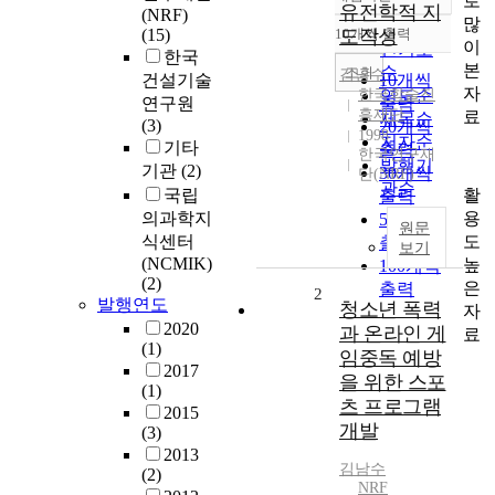
로
정확도
유전학적 지
(NRF)
많
순
(15)
10개씩 출력
도작성
내림차순
이
인기도
한국
본
순
조회
김남수
건설기술
10개씩
자
한국학술진
연도순
연구원
출력
흥재단
료
제목순
(3)
20개씩
1998
저자순
기타
출력
한국연구재
발행기
기관
(2)
30개씩
단(NRF)
관순
활
국립
출력
용
의과학지
50개씩
원문
도
식센터
출력
보기
(NCMIK)
높
100개씩
(2)
은
출력
2
발행연도
청소년 폭력
자
2020
과 온라인 게
료
(1)
임중독 예방
2017
을 위한 스포
(1)
츠 프로그램
2015
개발
(3)
2013
김남수
(2)
NRF