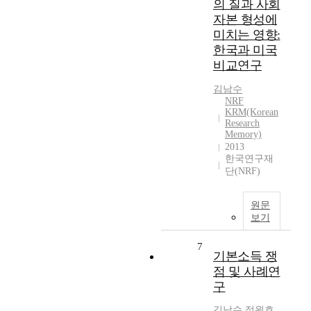
의 질과 사회
자본 형성에
미치는 영향:
한국과 미국
비교연구
김남수
NRF
KRM(Korean
Research
Memory)
2013
한국연구재
단(NRF)
원문
보기
7
기본소득 쟁
점 및 사례연
구
김남수
,
정원호
,