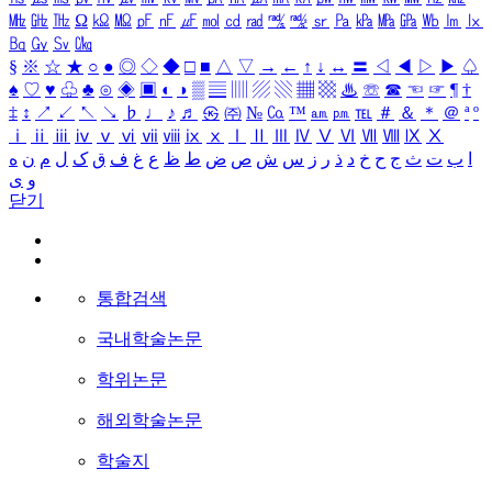
㎒
㎓
㎔
Ω
㏀
㏁
㎊
㎋
㎌
㏖
㏅
㎭
㎮
㎯
㏛
㎩
㎪
㎫
㎬
㏝
㏐
㏓
㏃
㏉
㏜
㏆
§
※
☆
★
○
●
◎
◇
◆
□
■
△
▽
→
←
↑
↓
↔
〓
◁
◀
▷
▶
♤
♠
♡
♥
♧
♣
⊙
◈
▣
◐
◑
▒
▤
▥
▨
▧
▦
▩
♨
☏
☎
☜
☞
¶
†
‡
↕
↗
↙
↖
↘
♭
♩
♪
♬
㉿
㈜
№
㏇
™
㏂
㏘
℡
＃
＆
＊
＠
ª
º
ⅰ
ⅱ
ⅲ
ⅳ
ⅴ
ⅵ
ⅶ
ⅷ
ⅸ
ⅹ
Ⅰ
Ⅱ
Ⅲ
Ⅳ
Ⅴ
Ⅵ
Ⅶ
Ⅷ
Ⅸ
Ⅹ
ا
ب
ت
ث
ج
ح
خ
د
ذ
ر
ز
س
ش
ص
ض
ط
ظ
ع
غ
ف
ق
ک
ل
م
ن
ه
و
ی
닫기
통합검색
국내학술논문
학위논문
해외학술논문
학술지