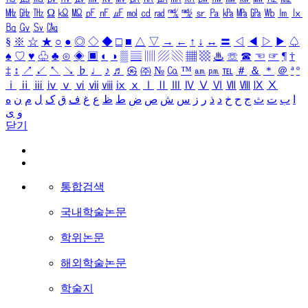
㎒
㎓
㎔
Ω
㏀
㏁
㎊
㎋
㎌
㏖
㏅
㎭
㎮
㎯
㏛
㎩
㎪
㎫
㎬
㏝
㏐
㏓
㏃
㏉
㏜
㏆
§
※
☆
★
○
●
◎
◇
◆
□
■
△
▽
→
←
↑
↓
↔
〓
◁
◀
▷
▶
♤
♠
♡
♥
♧
♣
⊙
◈
▣
◐
◑
▒
▤
▥
▨
▧
▦
▩
♨
☏
☎
☜
☞
¶
†
‡
↕
↗
↙
↖
↘
♭
♩
♪
♬
㉿
㈜
№
㏇
™
㏂
㏘
℡
＃
＆
＊
＠
ª
º
ⅰ
ⅱ
ⅲ
ⅳ
ⅴ
ⅵ
ⅶ
ⅷ
ⅸ
ⅹ
Ⅰ
Ⅱ
Ⅲ
Ⅳ
Ⅴ
Ⅵ
Ⅶ
Ⅷ
Ⅸ
Ⅹ
ا
ب
ت
ث
ج
ح
خ
د
ذ
ر
ز
س
ش
ص
ض
ط
ظ
ع
غ
ف
ق
ک
ل
م
ن
ه
و
ی
닫기
통합검색
국내학술논문
학위논문
해외학술논문
학술지