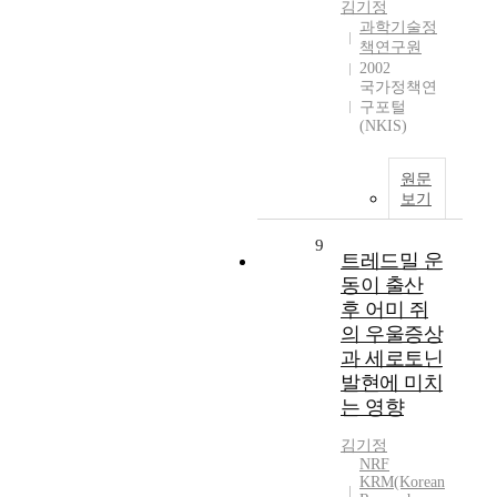
김기정
과학기술정
책연구원
2002
국가정책연
구포털
(NKIS)
원문
보기
9
트레드밀 운
동이 출산
후 어미 쥐
의 우울증상
과 세로토닌
발현에 미치
는 영향
김기정
NRF
KRM(Korean