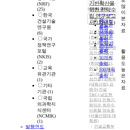
로
정확도
기반확산을
(NRF)
많
순
(25)
10개씩 출력
위한 전략수
내림차순
이
인기도
한국
립 연구보고
본
순
조회
건설기술
10개씩
서(1차년도)
자
연도순
연구원
출력
료
제목순
김기정
,
도성욱
(6)
20개씩
저자순
(한국건설
국가
출력
CALS협회)
,
주
발행기
정책연구
30개씩
기범
,
정인수(한
관순
포털
활
출력
국건설기술연
(NKIS)
용
50개씩
구원)
,
김재준
(2)
도
(한양대학교)
출력
,
교육
허식(중앙대학
높
100개씩
유관기관
교)
,
배동혁(삼
은
출력
성건설)
,
김학두
(1)
자
(대림산업)
,
김
기타
료
범수(건설
기관
(1)
T&C)
,
남도현
,
국립
김유다
,
민형기
,
의과학지
최익순
,
최은수
,
식센터
이용철
,
양승호
(NCMIK)
(서울산업대
,
대
(1)
학원)
발행연도
건설교통부