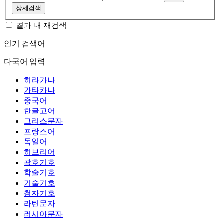
상세검색
결과 내 재검색
인기 검색어
다국어 입력
히라가나
가타카나
중국어
한글고어
그리스문자
프랑스어
독일어
히브리어
괄호기호
학술기호
기술기호
첨자기호
라틴문자
러시아문자