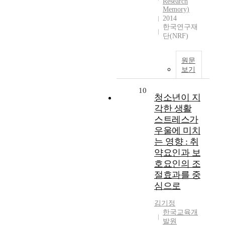
Research
Memory)
2014
한국연구재
단(NRF)
원문
보기
10
청소년이 지
각한 생활
스트레스가
우울에 미치
는 영향 : 취
약요인과 보
호요인의 조
절효과를 중
심으로
김기정
한국교육개
발원