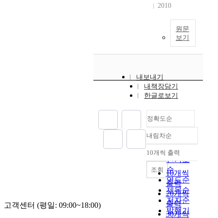
2010
원문
보기
내보내기
내책장담기
한글로보기
정확도순
내림차순
정확도
순
10개씩 출력
내림차순
인기도
순
조회
10개씩
연도순
출력
제목순
20개씩
저자순
출력
고객센터 (평일: 09:00~18:00)
발행기
30개씩