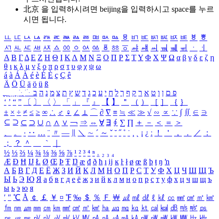
北京 을 입력하시려면
beijing
을 입력하시고 space를 누르
시면 됩니다.
ㅥ
ㅦ
ㅧ
ㅨ
ㅩ
ㅪ
ㅫ
ㅬ
ㅭ
ㅮ
ㅯ
ㅰ
ㅱ
ㅲ
ㅳ
ㅴ
ㅵ
ㅶ
ㅷ
ㅸ
ㅹ
ㅺ
ㅻ
ㅼ
ㅽ
ㅾ
ㅿ
ㆀ
ㆁ
ㆂ
ㆃ
ㆄ
ㆅ
ㆆ
ㆇ
ㆈ
ㆉ
ㆊ
ㆋ
ㆌ
ㆍ
ㆎ
Α
Β
Γ
Δ
Ε
Ζ
Η
Θ
Ι
Κ
Λ
Μ
Ν
Ξ
Ο
Π
Ρ
Σ
Τ
Υ
Φ
Χ
Ψ
Ω
α
β
γ
δ
ε
ζ
η
θ
ι
κ
λ
μ
ν
ξ
ο
π
ρ
σ
τ
υ
φ
χ
ψ
ω
á
à
Á
À
é
è
É
È
ç
Ç
ê
Ä
Ö
Ü
ä
ö
ü
ß
ְ
ֳ
ֲ
ֱ
ָ
ַ
ֵ
ֶ
ִ
ֹ
ּ
ֻ
ׂ
ׁ
ּ
ב
ה
נ
מ
צ
ת
ץ
ש
ד
ג
כ
ע
י
ח
ל
ך
ף
ק
ר
א
ט
ו
ן
ם
פ
‘
’
“
”
〔
〕
〈
〉
「
」
『
』
【
】
＂
（
）
［
］
｛
｝
±
×
÷
≠
≤
≥
∞
∴
♂
♀
∠
⊥
⌒
∂
∇
≡
≒
≪
≫
√
∽
∝
∵
∫
∬
∈
∋
⊆
⊇
⊂
⊃
∪
∩
∧
∨
￢
⇒
⇔
∀
∃
∮
∑
∏
＋
－
＜
＝
＞
、
。
·
‥
…
¨
〃
―
∥
＼
∼
´
～
ˇ
˘
˝
˚
˙
¸
˛
¡
¿
ː
！
＇
，
．
／
：
；
？
＾
＿
｀
｜
½
⅓
⅔
¼
¾
⅛
⅜
⅝
⅞
¹
²
³
⁴
ⁿ
₁
₂
₃
₄
Æ
Ð
Ħ
Ĳ
Ł
Ø
Œ
Þ
Ŧ
Ŋ
æ
đ
ð
ħ
ı
ĳ
ĸ
ŀ
ł
ø
œ
ß
þ
ŧ
ŋ
ŉ
А
Б
В
Г
Д
Е
Ё
Ж
З
И
Й
К
Л
М
Н
О
П
Р
С
Т
У
Ф
Х
Ц
Ч
Ш
Щ
Ъ
Ы
Ь
Э
Ю
Я
а
б
в
г
д
е
ё
ж
з
и
й
к
л
м
н
о
п
р
с
т
у
ф
х
ц
ч
ш
щ
ъ
ы
ь
э
ю
я
′
″
℃
Å
￠
￡
￥
¤
℉
‰
＄
％
Ｆ
￦
㎕
㎖
㎗
ℓ
㎘
㏄
㎣
㎤
㎥
㎦
㎙
㎚
㎛
㎜
㎝
㎞
㎟
㎠
㎡
㎢
㏊
㎍
㎎
㎏
㏏
㎈
㎉
㏈
㎧
㎨
㎰
㎱
㎲
㎳
㎴
㎵
㎶
㎷
㎸
㎹
㎀
㎁
㎂
㎃
㎄
㎺
㎻
㎽
㎾
㎿
㎐
㎑