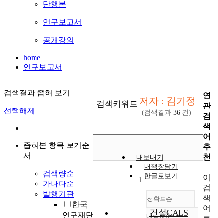
단행본
연구보고서
공개강의
home
연구보고서
검색결과 좁혀 보기
연
저자 : 김기정
검색키워드
관
선택해제
(검색결과
36
건)
검
색
어
좁혀본 항목 보기순
추
서
천
내보내기
내책장담기
검색량순
한글로보기
이
1
가나다순
검
발행기관
색
정확도순
한국
어
건설CALS
연구재단
내림차순