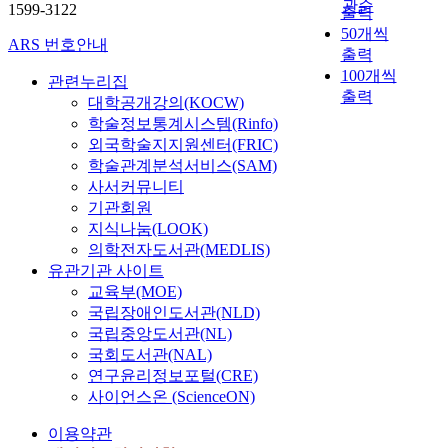
관순
1599-3122
출력
50개씩
ARS 번호안내
출력
100개씩
관련누리집
출력
대학공개강의(KOCW)
학술정보통계시스템(Rinfo)
외국학술지지원센터(FRIC)
학술관계분석서비스(SAM)
사서커뮤니티
기관회원
지식나눔(LOOK)
의학전자도서관(MEDLIS)
유관기관 사이트
교육부(MOE)
국립장애인도서관(NLD)
국립중앙도서관(NL)
국회도서관(NAL)
연구윤리정보포털(CRE)
사이언스온 (ScienceON)
이용약관