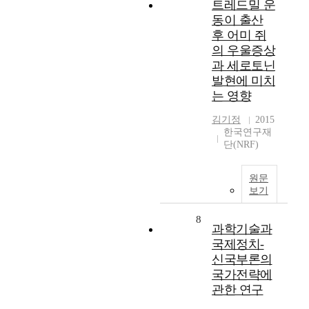
트레드밀 운
동이 출산
후 어미 쥐
의 우울증상
과 세로토닌
발현에 미치
는 영향
김기정
2015
한국연구재
단(NRF)
원문
보기
8
과학기술과
국제정치-
신국부론의
국가전략에
관한 연구