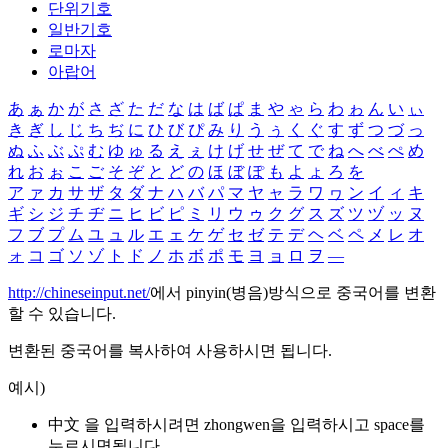
단위기호
일반기호
로마자
아랍어
あ
ぁ
か
が
さ
ざ
た
だ
な
は
ば
ぱ
ま
や
ゃ
ら
わ
ゎ
ん
い
ぃ
き
ぎ
し
じ
ち
ぢ
に
ひ
び
ぴ
み
り
う
ぅ
く
ぐ
す
ず
つ
づ
っ
ぬ
ふ
ぶ
ぷ
む
ゆ
ゅ
る
え
ぇ
け
げ
せ
ぜ
て
で
ね
へ
べ
ぺ
め
れ
お
ぉ
こ
ご
そ
ぞ
と
ど
の
ほ
ぼ
ぽ
も
よ
ょ
ろ
を
ア
ァ
カ
サ
ザ
タ
ダ
ナ
ハ
バ
パ
マ
ヤ
ャ
ラ
ワ
ヮ
ン
イ
ィ
キ
ギ
シ
ジ
チ
ヂ
ニ
ヒ
ビ
ピ
ミ
リ
ウ
ゥ
ク
グ
ス
ズ
ツ
ヅ
ッ
ヌ
フ
ブ
プ
ム
ユ
ュ
ル
エ
ェ
ケ
ゲ
セ
ゼ
テ
デ
ヘ
ベ
ペ
メ
レ
オ
ォ
コ
ゴ
ソ
ゾ
ト
ド
ノ
ホ
ボ
ポ
モ
ヨ
ョ
ロ
ヲ
―
http://chineseinput.net/
에서 pinyin(병음)방식으로 중국어를 변환
할 수 있습니다.
변환된 중국어를 복사하여 사용하시면 됩니다.
예시)
中文 을 입력하시려면
zhongwen
을 입력하시고 space를
누르시면됩니다.