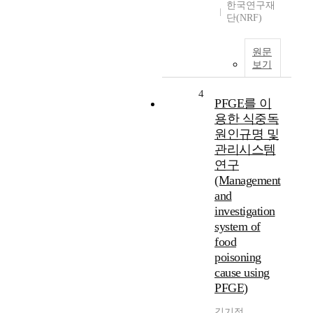
한국연구재
단(NRF)
원문
보기
4
PFGE를 이
용한 식중독
원인규명 및
관리시스템
연구
(Management
and
investigation
system of
food
poisoning
cause using
PFGE)
김기정