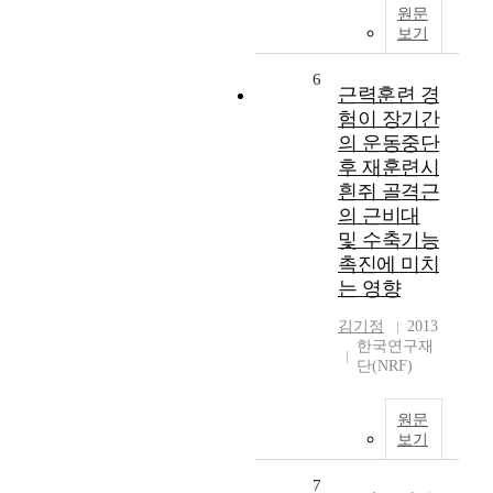
원문
보기
6
근력훈련 경
험이 장기간
의 운동중단
후 재훈련시
흰쥐 골격근
의 근비대
및 수축기능
촉진에 미치
는 영향
김기정
2013
한국연구재
단(NRF)
원문
보기
7