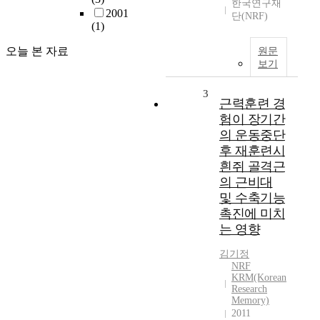
한국연구재
2001
단(NRF)
(1)
오늘 본 자료
원문
보기
3
근력훈련 경
험이 장기간
의 운동중단
후 재훈련시
흰쥐 골격근
의 근비대
및 수축기능
촉진에 미치
는 영향
김기정
NRF
KRM(Korean
Research
Memory)
2011