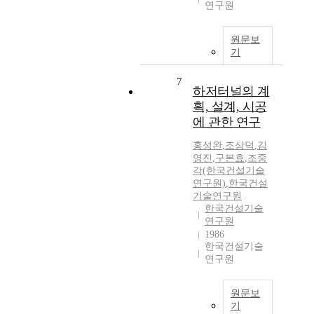
연구원
원문보
기
7
하저터널의 계
획, 설계, 시공
에 관한 연구
홍성완
,
조삼덕
,
김
영진
,
구본효
,
조중
각(한국건설기술
연구원)
,
한국건설
기술연구원
한국건설기술
연구원
1986
한국건설기술
연구원
원문보
기