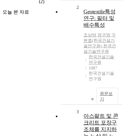
(2)
2
Geotextile특성
오늘 본 자료
연구: 필터 및
배수특성
조삼덕
,
정구영
,
구
본효(한국건설기
술연구원)
,
한국건
설기술연구원
한국건설기술
연구원
1987
한국건설기술
연구원
원문보
기
3
아스팔트 및 콘
크리트 포장구
조체를 지지하