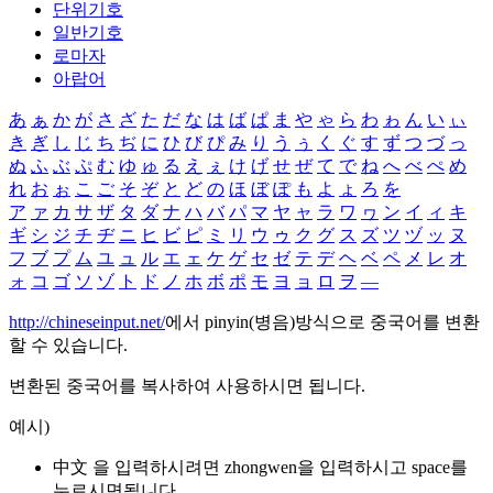
단위기호
일반기호
로마자
아랍어
あ
ぁ
か
が
さ
ざ
た
だ
な
は
ば
ぱ
ま
や
ゃ
ら
わ
ゎ
ん
い
ぃ
き
ぎ
し
じ
ち
ぢ
に
ひ
び
ぴ
み
り
う
ぅ
く
ぐ
す
ず
つ
づ
っ
ぬ
ふ
ぶ
ぷ
む
ゆ
ゅ
る
え
ぇ
け
げ
せ
ぜ
て
で
ね
へ
べ
ぺ
め
れ
お
ぉ
こ
ご
そ
ぞ
と
ど
の
ほ
ぼ
ぽ
も
よ
ょ
ろ
を
ア
ァ
カ
サ
ザ
タ
ダ
ナ
ハ
バ
パ
マ
ヤ
ャ
ラ
ワ
ヮ
ン
イ
ィ
キ
ギ
シ
ジ
チ
ヂ
ニ
ヒ
ビ
ピ
ミ
リ
ウ
ゥ
ク
グ
ス
ズ
ツ
ヅ
ッ
ヌ
フ
ブ
プ
ム
ユ
ュ
ル
エ
ェ
ケ
ゲ
セ
ゼ
テ
デ
ヘ
ベ
ペ
メ
レ
オ
ォ
コ
ゴ
ソ
ゾ
ト
ド
ノ
ホ
ボ
ポ
モ
ヨ
ョ
ロ
ヲ
―
http://chineseinput.net/
에서 pinyin(병음)방식으로 중국어를 변환
할 수 있습니다.
변환된 중국어를 복사하여 사용하시면 됩니다.
예시)
中文 을 입력하시려면
zhongwen
을 입력하시고 space를
누르시면됩니다.