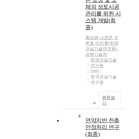
는 노상 및 노
체의 성토시공
관리를 위한 시
스템 개발(최
종)
홍성완
,
나경준
,
구
본효
,
이진후(한국
건설기술연구원)
,
과학기술처
한국건설기술
연구원
1991
한국건설기술
연구원
원문보
기
4
연약지반 천층
안정처리 연구
(최종)