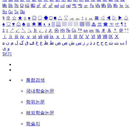
㎒
㎓
㎔
Ω
㏀
㏁
㎊
㎋
㎌
㏖
㏅
㎭
㎮
㎯
㏛
㎩
㎪
㎫
㎬
㏝
㏐
㏓
㏃
㏉
㏜
㏆
§
※
☆
★
○
●
◎
◇
◆
□
■
△
▽
→
←
↑
↓
↔
〓
◁
◀
▷
▶
♤
♠
♡
♥
♧
♣
⊙
◈
▣
◐
◑
▒
▤
▥
▨
▧
▦
▩
♨
☏
☎
☜
☞
¶
†
‡
↕
↗
↙
↖
↘
♭
♩
♪
♬
㉿
㈜
№
㏇
™
㏂
㏘
℡
＃
＆
＊
＠
ª
º
ⅰ
ⅱ
ⅲ
ⅳ
ⅴ
ⅵ
ⅶ
ⅷ
ⅸ
ⅹ
Ⅰ
Ⅱ
Ⅲ
Ⅳ
Ⅴ
Ⅵ
Ⅶ
Ⅷ
Ⅸ
Ⅹ
ا
ب
ت
ث
ج
ح
خ
د
ذ
ر
ز
س
ش
ص
ض
ط
ظ
ع
غ
ف
ق
ک
ل
م
ن
ه
و
ی
닫기
통합검색
국내학술논문
학위논문
해외학술논문
학술지