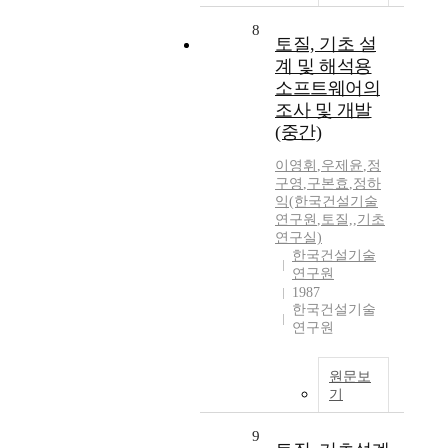
8
토질, 기초 설
계 및 해석용
소프트웨어의
조사 및 개발
(중간)
이영휘
,
우제윤
,
정
구영
,
구본효
,
정하
익(한국건설기술
연구원
,
토질,
,
기초
연구실)
한국건설기술
연구원
1987
한국건설기술
연구원
원문보
기
9