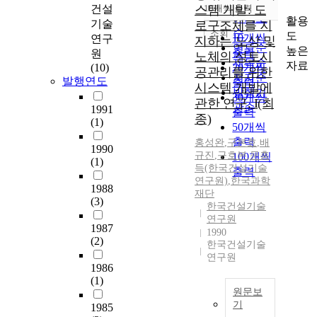
순
건설
스템 개발: 도
10개씩 출력
내림차순
인기도
활용
기술
로구조체를 지
순
조회
도
10개씩
연구
지하는 노상 및
연도순
높은
출력
원
노체의 성토시
제목순
자료
(10)
20개씩
공관리를 위한
저자순
발행연도
출력
시스템 개발에
발행기
30개씩
관한 연구, I(최
관순
1991
출력
종)
(1)
50개씩
출력
홍성완
,
구본효
,
배
1990
규진
,
구호본
,
문홍
100개씩
(1)
득(한국건설기술
출력
연구원)
,
한국과학
1988
재단
(3)
한국건설기술
연구원
1987
1990
(2)
한국건설기술
연구원
1986
(1)
원문보
기
1985