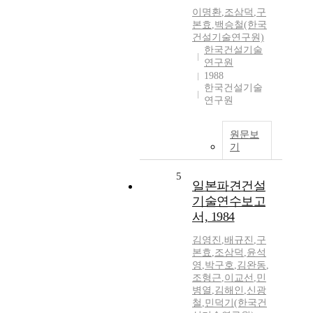
이명환
,
조삼덕
,
구
본효
,
백승철(한국
건설기술연구원)
한국건설기술
연구원
1988
한국건설기술
연구원
원문보
기
5
일본파견건설
기술연수보고
서, 1984
김영진
,
배규진
,
구
본효
,
조삼덕
,
윤석
영
,
박구호
,
김완동
,
조형근
,
이교선
,
민
병열
,
김해인
,
신광
철
,
민덕기(한국건