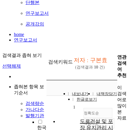
단행본
연구보고서
공개강의
home
연구보고서
검색결과 좁혀 보기
연관
저자 : 구본효
검색키워드
검색
선택해제
(검색결과
10
건)
어
추천
좁혀본 항목 보
이
기순서
검색
내보내기
내책장담기
어로
한글로보기
검색량순
많이
1
가나다순
본
정확도순
발행기관
자료
도로건설 및 포
내림차순
정확도
장 유지관리 시
한국