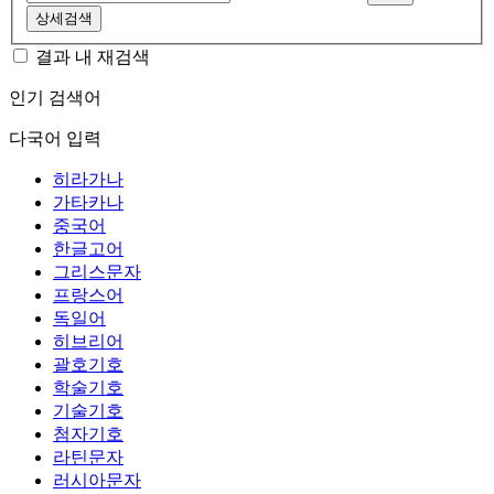
상세검색
결과 내 재검색
인기 검색어
다국어 입력
히라가나
가타카나
중국어
한글고어
그리스문자
프랑스어
독일어
히브리어
괄호기호
학술기호
기술기호
첨자기호
라틴문자
러시아문자