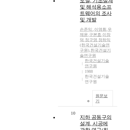
토질, 기초설계
및 해석용소프
트웨어의 조사
및 개발
손준익:
,
이영휘
,
우
제윤
,
구본효
,
이장
덕
,
정구영
,
정하익
(한국건설기술연
구원)
,
한국건설기
술연구원
한국건설기술
연구원
1988
한국건설기술
연구원
원문보
기
10
지하 공동구의
설계, 시공에