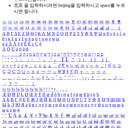
北京 을 입력하시려면
beijing
을 입력하시고 space를 누르
시면 됩니다.
ㅥ
ㅦ
ㅧ
ㅨ
ㅩ
ㅪ
ㅫ
ㅬ
ㅭ
ㅮ
ㅯ
ㅰ
ㅱ
ㅲ
ㅳ
ㅴ
ㅵ
ㅶ
ㅷ
ㅸ
ㅹ
ㅺ
ㅻ
ㅼ
ㅽ
ㅾ
ㅿ
ㆀ
ㆁ
ㆂ
ㆃ
ㆄ
ㆅ
ㆆ
ㆇ
ㆈ
ㆉ
ㆊ
ㆋ
ㆌ
ㆍ
ㆎ
Α
Β
Γ
Δ
Ε
Ζ
Η
Θ
Ι
Κ
Λ
Μ
Ν
Ξ
Ο
Π
Ρ
Σ
Τ
Υ
Φ
Χ
Ψ
Ω
α
β
γ
δ
ε
ζ
η
θ
ι
κ
λ
μ
ν
ξ
ο
π
ρ
σ
τ
υ
φ
χ
ψ
ω
á
à
Á
À
é
è
É
È
ç
Ç
ê
Ä
Ö
Ü
ä
ö
ü
ß
ְ
ֳ
ֲ
ֱ
ָ
ַ
ֵ
ֶ
ִ
ֹ
ּ
ֻ
ׂ
ׁ
ּ
ב
ה
נ
מ
צ
ת
ץ
ש
ד
ג
כ
ע
י
ח
ל
ך
ף
ק
ר
א
ט
ו
ן
ם
פ
‘
’
“
”
〔
〕
〈
〉
「
」
『
』
【
】
＂
（
）
［
］
｛
｝
±
×
÷
≠
≤
≥
∞
∴
♂
♀
∠
⊥
⌒
∂
∇
≡
≒
≪
≫
√
∽
∝
∵
∫
∬
∈
∋
⊆
⊇
⊂
⊃
∪
∩
∧
∨
￢
⇒
⇔
∀
∃
∮
∑
∏
＋
－
＜
＝
＞
、
。
·
‥
…
¨
〃
―
∥
＼
∼
´
～
ˇ
˘
˝
˚
˙
¸
˛
¡
¿
ː
！
＇
，
．
／
：
；
？
＾
＿
｀
｜
½
⅓
⅔
¼
¾
⅛
⅜
⅝
⅞
¹
²
³
⁴
ⁿ
₁
₂
₃
₄
Æ
Ð
Ħ
Ĳ
Ł
Ø
Œ
Þ
Ŧ
Ŋ
æ
đ
ð
ħ
ı
ĳ
ĸ
ŀ
ł
ø
œ
ß
þ
ŧ
ŋ
ŉ
А
Б
В
Г
Д
Е
Ё
Ж
З
И
Й
К
Л
М
Н
О
П
Р
С
Т
У
Ф
Х
Ц
Ч
Ш
Щ
Ъ
Ы
Ь
Э
Ю
Я
а
б
в
г
д
е
ё
ж
з
и
й
к
л
м
н
о
п
р
с
т
у
ф
х
ц
ч
ш
щ
ъ
ы
ь
э
ю
я
′
″
℃
Å
￠
￡
￥
¤
℉
‰
＄
％
Ｆ
￦
㎕
㎖
㎗
ℓ
㎘
㏄
㎣
㎤
㎥
㎦
㎙
㎚
㎛
㎜
㎝
㎞
㎟
㎠
㎡
㎢
㏊
㎍
㎎
㎏
㏏
㎈
㎉
㏈
㎧
㎨
㎰
㎱
㎲
㎳
㎴
㎵
㎶
㎷
㎸
㎹
㎀
㎁
㎂
㎃
㎄
㎺
㎻
㎽
㎾
㎿
㎐
㎑