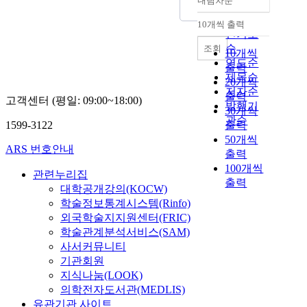
내림차순
정확도
순
10개씩 출력
내림차순
인기도
순
조회
10개씩
연도순
출력
제목순
20개씩
저자순
출력
고객센터 (평일: 09:00~18:00)
발행기
30개씩
관순
1599-3122
출력
50개씩
ARS 번호안내
출력
100개씩
관련누리집
출력
대학공개강의(KOCW)
학술정보통계시스템(Rinfo)
외국학술지지원센터(FRIC)
학술관계분석서비스(SAM)
사서커뮤니티
기관회원
지식나눔(LOOK)
의학전자도서관(MEDLIS)
유관기관 사이트