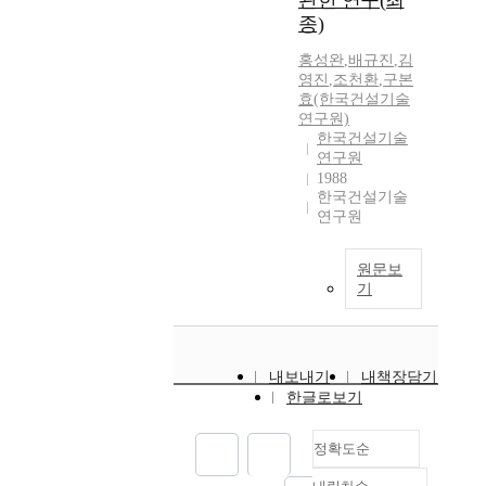
관한 연구(최
종)
홍성완
,
배규진
,
김
영진
,
조천환
,
구본
효(한국건설기술
연구원)
한국건설기술
연구원
1988
한국건설기술
연구원
원문보
기
내보내기
내책장담기
한글로보기
정확도순