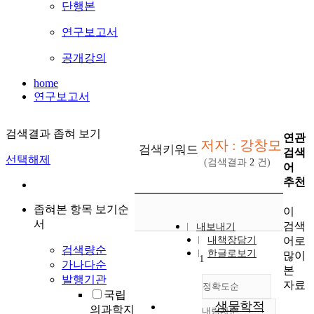
단행본
연구보고서
공개강의
home
연구보고서
검색결과 좁혀 보기
연관
저자 : 강창모
검색키워드
검색
선택해제
(검색결과
2
건)
어
추천
좁혀본 항목 보기순
이
서
검색
내보내기
어로
내책장담기
검색량순
한글로보기
많이
1
가나다순
본
발행기관
자료
정확도순
국립
생물학적
의과학지
내림차순