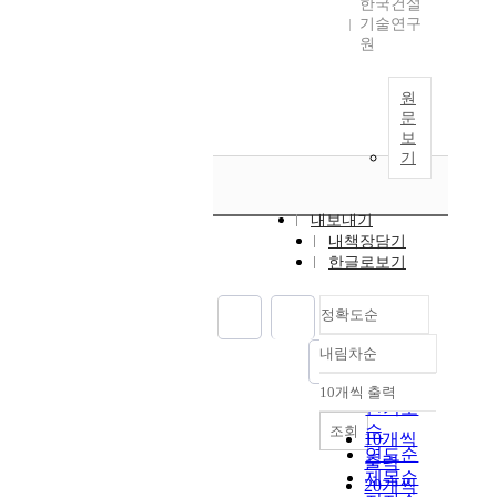
한국건설
기술연구
원
원
문
보
기
내보내기
내책장담기
한글로보기
정확도순
내림차순
정확도
순
10개씩 출력
내림차순
인기도
순
조회
10개씩
연도순
출력
제목순
20개씩