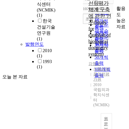
정확도
선량평가
식센터
순
활용
10개씩 출력
체계 구축
(NCMIK)
내림차순
인기도
도
(1)
에 관한 연
순
조회
높은
한국
10개씩
구(Study
연도순
자료
건설기술
출력
for
제목순
연구원
20개씩
establish of
저자순
(1)
출력
biological
발행기
발행연도
30개씩
dosimetry
관순
2010
출력
system)
(1)
50개씩
1993
출력
강창모
(1)
식품의약
100개씩
품안전평
출력
오늘 본 자료
가원
2010
국립의과
학지식센
터
(NCMIK)
원
문