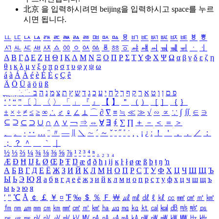
北京 을 입력하시려면
beijing
을 입력하시고 space를 누르
시면 됩니다.
ㅥ
ㅦ
ㅧ
ㅨ
ㅩ
ㅪ
ㅫ
ㅬ
ㅭ
ㅮ
ㅯ
ㅰ
ㅱ
ㅲ
ㅳ
ㅴ
ㅵ
ㅶ
ㅷ
ㅸ
ㅹ
ㅺ
ㅻ
ㅼ
ㅽ
ㅾ
ㅿ
ㆀ
ㆁ
ㆂ
ㆃ
ㆄ
ㆅ
ㆆ
ㆇ
ㆈ
ㆉ
ㆊ
ㆋ
ㆌ
ㆍ
ㆎ
Α
Β
Γ
Δ
Ε
Ζ
Η
Θ
Ι
Κ
Λ
Μ
Ν
Ξ
Ο
Π
Ρ
Σ
Τ
Υ
Φ
Χ
Ψ
Ω
α
β
γ
δ
ε
ζ
η
θ
ι
κ
λ
μ
ν
ξ
ο
π
ρ
σ
τ
υ
φ
χ
ψ
ω
á
à
Á
À
é
è
É
È
ç
Ç
ê
Ä
Ö
Ü
ä
ö
ü
ß
ְ
ֳ
ֲ
ֱ
ָ
ַ
ֵ
ֶ
ִ
ֹ
ּ
ֻ
ׂ
ׁ
ּ
ב
ה
נ
מ
צ
ת
ץ
ש
ד
ג
כ
ע
י
ח
ל
ך
ף
ק
ר
א
ט
ו
ן
ם
פ
‘
’
“
”
〔
〕
〈
〉
「
」
『
』
【
】
＂
（
）
［
］
｛
｝
±
×
÷
≠
≤
≥
∞
∴
♂
♀
∠
⊥
⌒
∂
∇
≡
≒
≪
≫
√
∽
∝
∵
∫
∬
∈
∋
⊆
⊇
⊂
⊃
∪
∩
∧
∨
￢
⇒
⇔
∀
∃
∮
∑
∏
＋
－
＜
＝
＞
、
。
·
‥
…
¨
〃
―
∥
＼
∼
´
～
ˇ
˘
˝
˚
˙
¸
˛
¡
¿
ː
！
＇
，
．
／
：
；
？
＾
＿
｀
｜
½
⅓
⅔
¼
¾
⅛
⅜
⅝
⅞
¹
²
³
⁴
ⁿ
₁
₂
₃
₄
Æ
Ð
Ħ
Ĳ
Ł
Ø
Œ
Þ
Ŧ
Ŋ
æ
đ
ð
ħ
ı
ĳ
ĸ
ŀ
ł
ø
œ
ß
þ
ŧ
ŋ
ŉ
А
Б
В
Г
Д
Е
Ё
Ж
З
И
Й
К
Л
М
Н
О
П
Р
С
Т
У
Ф
Х
Ц
Ч
Ш
Щ
Ъ
Ы
Ь
Э
Ю
Я
а
б
в
г
д
е
ё
ж
з
и
й
к
л
м
н
о
п
р
с
т
у
ф
х
ц
ч
ш
щ
ъ
ы
ь
э
ю
я
′
″
℃
Å
￠
￡
￥
¤
℉
‰
＄
％
Ｆ
￦
㎕
㎖
㎗
ℓ
㎘
㏄
㎣
㎤
㎥
㎦
㎙
㎚
㎛
㎜
㎝
㎞
㎟
㎠
㎡
㎢
㏊
㎍
㎎
㎏
㏏
㎈
㎉
㏈
㎧
㎨
㎰
㎱
㎲
㎳
㎴
㎵
㎶
㎷
㎸
㎹
㎀
㎁
㎂
㎃
㎄
㎺
㎻
㎽
㎾
㎿
㎐
㎑