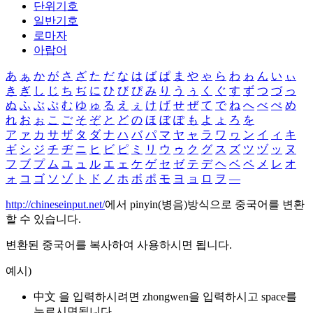
단위기호
일반기호
로마자
아랍어
あ
ぁ
か
が
さ
ざ
た
だ
な
は
ば
ぱ
ま
や
ゃ
ら
わ
ゎ
ん
い
ぃ
き
ぎ
し
じ
ち
ぢ
に
ひ
び
ぴ
み
り
う
ぅ
く
ぐ
す
ず
つ
づ
っ
ぬ
ふ
ぶ
ぷ
む
ゆ
ゅ
る
え
ぇ
け
げ
せ
ぜ
て
で
ね
へ
べ
ぺ
め
れ
お
ぉ
こ
ご
そ
ぞ
と
ど
の
ほ
ぼ
ぽ
も
よ
ょ
ろ
を
ア
ァ
カ
サ
ザ
タ
ダ
ナ
ハ
バ
パ
マ
ヤ
ャ
ラ
ワ
ヮ
ン
イ
ィ
キ
ギ
シ
ジ
チ
ヂ
ニ
ヒ
ビ
ピ
ミ
リ
ウ
ゥ
ク
グ
ス
ズ
ツ
ヅ
ッ
ヌ
フ
ブ
プ
ム
ユ
ュ
ル
エ
ェ
ケ
ゲ
セ
ゼ
テ
デ
ヘ
ベ
ペ
メ
レ
オ
ォ
コ
ゴ
ソ
ゾ
ト
ド
ノ
ホ
ボ
ポ
モ
ヨ
ョ
ロ
ヲ
―
http://chineseinput.net/
에서 pinyin(병음)방식으로 중국어를 변환
할 수 있습니다.
변환된 중국어를 복사하여 사용하시면 됩니다.
예시)
中文 을 입력하시려면
zhongwen
을 입력하시고 space를
누르시면됩니다.