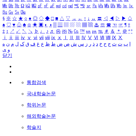
㎒
㎓
㎔
Ω
㏀
㏁
㎊
㎋
㎌
㏖
㏅
㎭
㎮
㎯
㏛
㎩
㎪
㎫
㎬
㏝
㏐
㏓
㏃
㏉
㏜
㏆
§
※
☆
★
○
●
◎
◇
◆
□
■
△
▽
→
←
↑
↓
↔
〓
◁
◀
▷
▶
♤
♠
♡
♥
♧
♣
⊙
◈
▣
◐
◑
▒
▤
▥
▨
▧
▦
▩
♨
☏
☎
☜
☞
¶
†
‡
↕
↗
↙
↖
↘
♭
♩
♪
♬
㉿
㈜
№
㏇
™
㏂
㏘
℡
＃
＆
＊
＠
ª
º
ⅰ
ⅱ
ⅲ
ⅳ
ⅴ
ⅵ
ⅶ
ⅷ
ⅸ
ⅹ
Ⅰ
Ⅱ
Ⅲ
Ⅳ
Ⅴ
Ⅵ
Ⅶ
Ⅷ
Ⅸ
Ⅹ
ا
ب
ت
ث
ج
ح
خ
د
ذ
ر
ز
س
ش
ص
ض
ط
ظ
ع
غ
ف
ق
ک
ل
م
ن
ه
و
ی
닫기
통합검색
국내학술논문
학위논문
해외학술논문
학술지