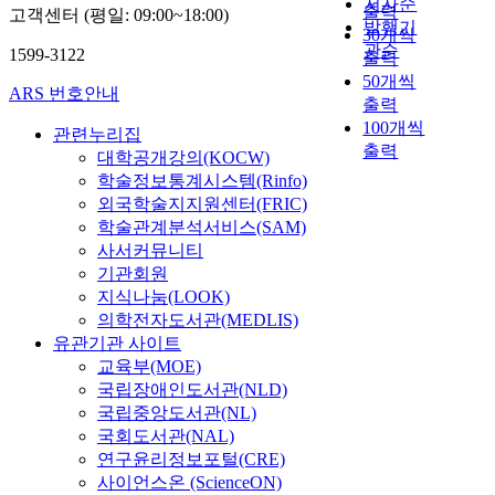
저자순
출력
고객센터 (평일: 09:00~18:00)
발행기
30개씩
관순
1599-3122
출력
50개씩
ARS 번호안내
출력
100개씩
관련누리집
출력
대학공개강의(KOCW)
학술정보통계시스템(Rinfo)
외국학술지지원센터(FRIC)
학술관계분석서비스(SAM)
사서커뮤니티
기관회원
지식나눔(LOOK)
의학전자도서관(MEDLIS)
유관기관 사이트
교육부(MOE)
국립장애인도서관(NLD)
국립중앙도서관(NL)
국회도서관(NAL)
연구윤리정보포털(CRE)
사이언스온 (ScienceON)