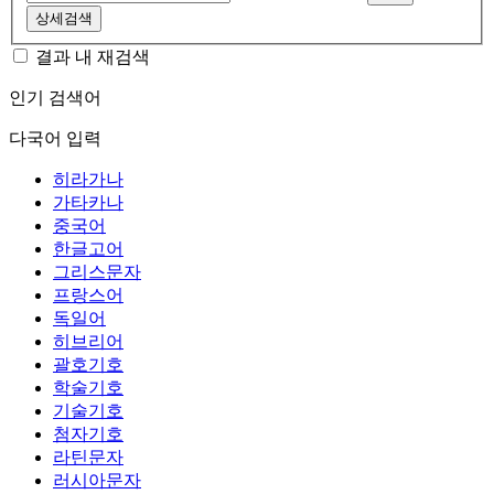
상세검색
결과 내 재검색
인기 검색어
다국어 입력
히라가나
가타카나
중국어
한글고어
그리스문자
프랑스어
독일어
히브리어
괄호기호
학술기호
기술기호
첨자기호
라틴문자
러시아문자