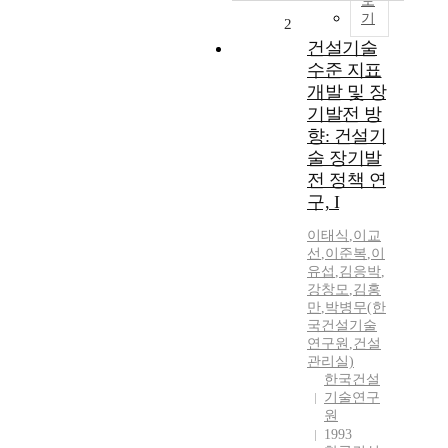
보
기
2
건설기술
수준 지표
개발 및 장
기발전 방
향: 건설기
술 장기발
전 정책 연
구, I
이태식
,
이교
선
,
이준복
,
이
유섭
,
김응박
,
강창모
,
김홍
만
,
박병무(한
국건설기술
연구원
,
건설
관리실)
한국건설
기술연구
원
1993