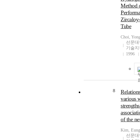
Method o
Performa
Zircaloy
Tube
Choi, Yon
선문대
기술지
1996
8
Relation
various 
strengths
associati
of the n
Kim, Eun
선문대