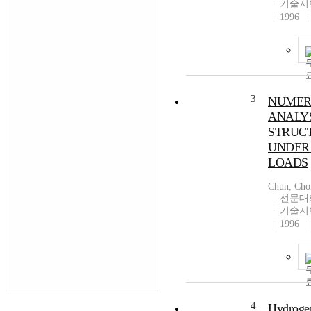
기술지
1996
3
NUMER
ANALYS
STRUC
UNDER
LOADS
Chun, Cho
선문대
기술지
1996
4
Hydroge