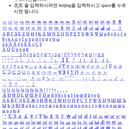
北京 을 입력하시려면
beijing
을 입력하시고 space를 누르
시면 됩니다.
ㅥ
ㅦ
ㅧ
ㅨ
ㅩ
ㅪ
ㅫ
ㅬ
ㅭ
ㅮ
ㅯ
ㅰ
ㅱ
ㅲ
ㅳ
ㅴ
ㅵ
ㅶ
ㅷ
ㅸ
ㅹ
ㅺ
ㅻ
ㅼ
ㅽ
ㅾ
ㅿ
ㆀ
ㆁ
ㆂ
ㆃ
ㆄ
ㆅ
ㆆ
ㆇ
ㆈ
ㆉ
ㆊ
ㆋ
ㆌ
ㆍ
ㆎ
Α
Β
Γ
Δ
Ε
Ζ
Η
Θ
Ι
Κ
Λ
Μ
Ν
Ξ
Ο
Π
Ρ
Σ
Τ
Υ
Φ
Χ
Ψ
Ω
α
β
γ
δ
ε
ζ
η
θ
ι
κ
λ
μ
ν
ξ
ο
π
ρ
σ
τ
υ
φ
χ
ψ
ω
á
à
Á
À
é
è
É
È
ç
Ç
ê
Ä
Ö
Ü
ä
ö
ü
ß
ְ
ֳ
ֲ
ֱ
ָ
ַ
ֵ
ֶ
ִ
ֹ
ּ
ֻ
ׂ
ׁ
ּ
ב
ה
נ
מ
צ
ת
ץ
ש
ד
ג
כ
ע
י
ח
ל
ך
ף
ק
ר
א
ט
ו
ן
ם
פ
‘
’
“
”
〔
〕
〈
〉
「
」
『
』
【
】
＂
（
）
［
］
｛
｝
±
×
÷
≠
≤
≥
∞
∴
♂
♀
∠
⊥
⌒
∂
∇
≡
≒
≪
≫
√
∽
∝
∵
∫
∬
∈
∋
⊆
⊇
⊂
⊃
∪
∩
∧
∨
￢
⇒
⇔
∀
∃
∮
∑
∏
＋
－
＜
＝
＞
、
。
·
‥
…
¨
〃
―
∥
＼
∼
´
～
ˇ
˘
˝
˚
˙
¸
˛
¡
¿
ː
！
＇
，
．
／
：
；
？
＾
＿
｀
｜
½
⅓
⅔
¼
¾
⅛
⅜
⅝
⅞
¹
²
³
⁴
ⁿ
₁
₂
₃
₄
Æ
Ð
Ħ
Ĳ
Ł
Ø
Œ
Þ
Ŧ
Ŋ
æ
đ
ð
ħ
ı
ĳ
ĸ
ŀ
ł
ø
œ
ß
þ
ŧ
ŋ
ŉ
А
Б
В
Г
Д
Е
Ё
Ж
З
И
Й
К
Л
М
Н
О
П
Р
С
Т
У
Ф
Х
Ц
Ч
Ш
Щ
Ъ
Ы
Ь
Э
Ю
Я
а
б
в
г
д
е
ё
ж
з
и
й
к
л
м
н
о
п
р
с
т
у
ф
х
ц
ч
ш
щ
ъ
ы
ь
э
ю
я
′
″
℃
Å
￠
￡
￥
¤
℉
‰
＄
％
Ｆ
￦
㎕
㎖
㎗
ℓ
㎘
㏄
㎣
㎤
㎥
㎦
㎙
㎚
㎛
㎜
㎝
㎞
㎟
㎠
㎡
㎢
㏊
㎍
㎎
㎏
㏏
㎈
㎉
㏈
㎧
㎨
㎰
㎱
㎲
㎳
㎴
㎵
㎶
㎷
㎸
㎹
㎀
㎁
㎂
㎃
㎄
㎺
㎻
㎽
㎾
㎿
㎐
㎑