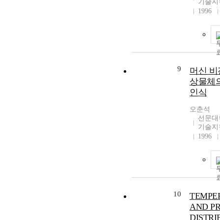
기술지
1996
9
머신 비
상물체의
인식
오춘석
선문대
기술지
1996
10
TEMPE
AND P
DISTRI