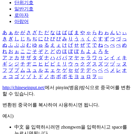
단위기호
일반기호
로마자
아랍어
あ
ぁ
か
が
さ
ざ
た
だ
な
は
ば
ぱ
ま
や
ゃ
ら
わ
ゎ
ん
い
ぃ
き
ぎ
し
じ
ち
ぢ
に
ひ
び
ぴ
み
り
う
ぅ
く
ぐ
す
ず
つ
づ
っ
ぬ
ふ
ぶ
ぷ
む
ゆ
ゅ
る
え
ぇ
け
げ
せ
ぜ
て
で
ね
へ
べ
ぺ
め
れ
お
ぉ
こ
ご
そ
ぞ
と
ど
の
ほ
ぼ
ぽ
も
よ
ょ
ろ
を
ア
ァ
カ
サ
ザ
タ
ダ
ナ
ハ
バ
パ
マ
ヤ
ャ
ラ
ワ
ヮ
ン
イ
ィ
キ
ギ
シ
ジ
チ
ヂ
ニ
ヒ
ビ
ピ
ミ
リ
ウ
ゥ
ク
グ
ス
ズ
ツ
ヅ
ッ
ヌ
フ
ブ
プ
ム
ユ
ュ
ル
エ
ェ
ケ
ゲ
セ
ゼ
テ
デ
ヘ
ベ
ペ
メ
レ
オ
ォ
コ
ゴ
ソ
ゾ
ト
ド
ノ
ホ
ボ
ポ
モ
ヨ
ョ
ロ
ヲ
―
http://chineseinput.net/
에서 pinyin(병음)방식으로 중국어를 변환
할 수 있습니다.
변환된 중국어를 복사하여 사용하시면 됩니다.
예시)
中文 을 입력하시려면
zhongwen
을 입력하시고 space를
누르시면됩니다.