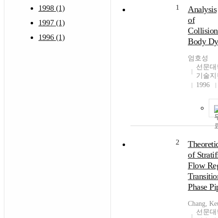
1
1998 (1)
Analysis
of
1997 (1)
Collisio
1996 (1)
Body Dy
엄호성
선문대
기술지
1996
2
Theoretic
of Strati
Flow Re
Transiti
Phase Pi
Chang, Ke
선문대