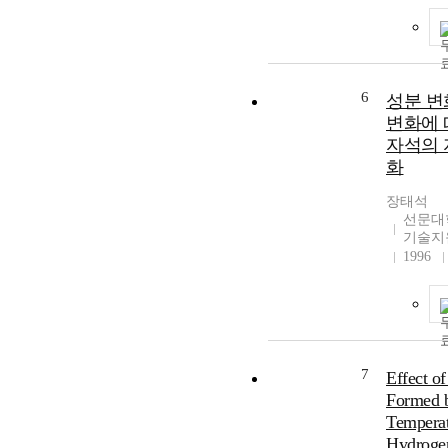
6
성분 변
변화에 따
자석의 
화
장태석
선문대
기술지
1996
7
Effect o
Formed 
Temperat
Hydroge