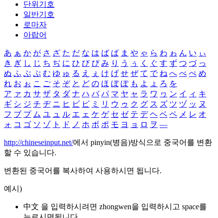
단위기호
일반기호
로마자
아랍어
あ
ぁ
か
が
さ
ざ
た
だ
な
は
ば
ぱ
ま
や
ゃ
ら
わ
ゎ
ん
い
ぃ
き
ぎ
し
じ
ち
ぢ
に
ひ
び
ぴ
み
り
う
ぅ
く
ぐ
す
ず
つ
づ
っ
ぬ
ふ
ぶ
ぷ
む
ゆ
ゅ
る
え
ぇ
け
げ
せ
ぜ
て
で
ね
へ
べ
ぺ
め
れ
お
ぉ
こ
ご
そ
ぞ
と
ど
の
ほ
ぼ
ぽ
も
よ
ょ
ろ
を
ア
ァ
カ
サ
ザ
タ
ダ
ナ
ハ
バ
パ
マ
ヤ
ャ
ラ
ワ
ヮ
ン
イ
ィ
キ
ギ
シ
ジ
チ
ヂ
ニ
ヒ
ビ
ピ
ミ
リ
ウ
ゥ
ク
グ
ス
ズ
ツ
ヅ
ッ
ヌ
フ
ブ
プ
ム
ユ
ュ
ル
エ
ェ
ケ
ゲ
セ
ゼ
テ
デ
ヘ
ベ
ペ
メ
レ
オ
ォ
コ
ゴ
ソ
ゾ
ト
ド
ノ
ホ
ボ
ポ
モ
ヨ
ョ
ロ
ヲ
―
http://chineseinput.net/
에서 pinyin(병음)방식으로 중국어를 변환
할 수 있습니다.
변환된 중국어를 복사하여 사용하시면 됩니다.
예시)
中文 을 입력하시려면
zhongwen
을 입력하시고 space를
누르시면됩니다.