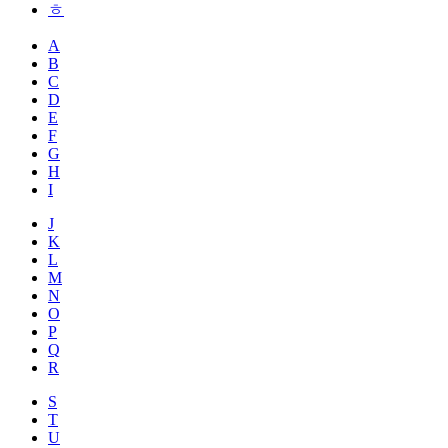
ㅎ
A
B
C
D
E
F
G
H
I
J
K
L
M
N
O
P
Q
R
S
T
U