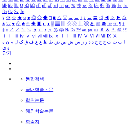
㎒
㎓
㎔
Ω
㏀
㏁
㎊
㎋
㎌
㏖
㏅
㎭
㎮
㎯
㏛
㎩
㎪
㎫
㎬
㏝
㏐
㏓
㏃
㏉
㏜
㏆
§
※
☆
★
○
●
◎
◇
◆
□
■
△
▽
→
←
↑
↓
↔
〓
◁
◀
▷
▶
♤
♠
♡
♥
♧
♣
⊙
◈
▣
◐
◑
▒
▤
▥
▨
▧
▦
▩
♨
☏
☎
☜
☞
¶
†
‡
↕
↗
↙
↖
↘
♭
♩
♪
♬
㉿
㈜
№
㏇
™
㏂
㏘
℡
＃
＆
＊
＠
ª
º
ⅰ
ⅱ
ⅲ
ⅳ
ⅴ
ⅵ
ⅶ
ⅷ
ⅸ
ⅹ
Ⅰ
Ⅱ
Ⅲ
Ⅳ
Ⅴ
Ⅵ
Ⅶ
Ⅷ
Ⅸ
Ⅹ
ا
ب
ت
ث
ج
ح
خ
د
ذ
ر
ز
س
ش
ص
ض
ط
ظ
ع
غ
ف
ق
ک
ل
م
ن
ه
و
ی
닫기
통합검색
국내학술논문
학위논문
해외학술논문
학술지