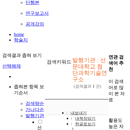
단행본
연구보고서
공개강의
home
학술지
검색결과 좁혀 보기
연관 검
발행기관 : 선
검색키워드
색어 추
문대학교 첨
선택해제
천
단과학기술연
구소
이 검색
좁혀본 항목 보
(검색결과
1
건)
어로 많
기순서
이 본 자
료
검색량순
가나다순
내보내기
발행기관
내책장담기
활용도
한글로보기
높은 자
선
1