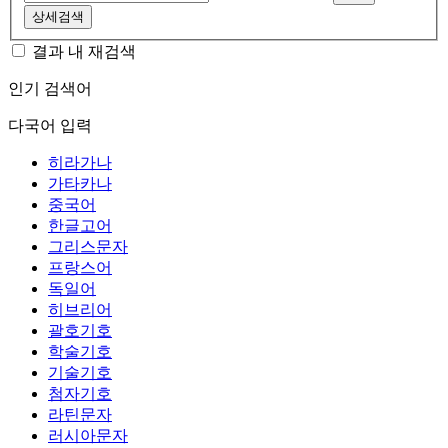
상세검색
결과 내 재검색
인기 검색어
다국어 입력
히라가나
가타카나
중국어
한글고어
그리스문자
프랑스어
독일어
히브리어
괄호기호
학술기호
기술기호
첨자기호
라틴문자
러시아문자