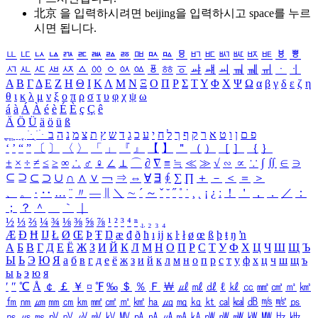
北京 을 입력하시려면
beijing
을 입력하시고 space를 누르
시면 됩니다.
ㅥ
ㅦ
ㅧ
ㅨ
ㅩ
ㅪ
ㅫ
ㅬ
ㅭ
ㅮ
ㅯ
ㅰ
ㅱ
ㅲ
ㅳ
ㅴ
ㅵ
ㅶ
ㅷ
ㅸ
ㅹ
ㅺ
ㅻ
ㅼ
ㅽ
ㅾ
ㅿ
ㆀ
ㆁ
ㆂ
ㆃ
ㆄ
ㆅ
ㆆ
ㆇ
ㆈ
ㆉ
ㆊ
ㆋ
ㆌ
ㆍ
ㆎ
Α
Β
Γ
Δ
Ε
Ζ
Η
Θ
Ι
Κ
Λ
Μ
Ν
Ξ
Ο
Π
Ρ
Σ
Τ
Υ
Φ
Χ
Ψ
Ω
α
β
γ
δ
ε
ζ
η
θ
ι
κ
λ
μ
ν
ξ
ο
π
ρ
σ
τ
υ
φ
χ
ψ
ω
á
à
Á
À
é
è
É
È
ç
Ç
ê
Ä
Ö
Ü
ä
ö
ü
ß
ְ
ֳ
ֲ
ֱ
ָ
ַ
ֵ
ֶ
ִ
ֹ
ּ
ֻ
ׂ
ׁ
ּ
ב
ה
נ
מ
צ
ת
ץ
ש
ד
ג
כ
ע
י
ח
ל
ך
ף
ק
ר
א
ט
ו
ן
ם
פ
‘
’
“
”
〔
〕
〈
〉
「
」
『
』
【
】
＂
（
）
［
］
｛
｝
±
×
÷
≠
≤
≥
∞
∴
♂
♀
∠
⊥
⌒
∂
∇
≡
≒
≪
≫
√
∽
∝
∵
∫
∬
∈
∋
⊆
⊇
⊂
⊃
∪
∩
∧
∨
￢
⇒
⇔
∀
∃
∮
∑
∏
＋
－
＜
＝
＞
、
。
·
‥
…
¨
〃
―
∥
＼
∼
´
～
ˇ
˘
˝
˚
˙
¸
˛
¡
¿
ː
！
＇
，
．
／
：
；
？
＾
＿
｀
｜
½
⅓
⅔
¼
¾
⅛
⅜
⅝
⅞
¹
²
³
⁴
ⁿ
₁
₂
₃
₄
Æ
Ð
Ħ
Ĳ
Ł
Ø
Œ
Þ
Ŧ
Ŋ
æ
đ
ð
ħ
ı
ĳ
ĸ
ŀ
ł
ø
œ
ß
þ
ŧ
ŋ
ŉ
А
Б
В
Г
Д
Е
Ё
Ж
З
И
Й
К
Л
М
Н
О
П
Р
С
Т
У
Ф
Х
Ц
Ч
Ш
Щ
Ъ
Ы
Ь
Э
Ю
Я
а
б
в
г
д
е
ё
ж
з
и
й
к
л
м
н
о
п
р
с
т
у
ф
х
ц
ч
ш
щ
ъ
ы
ь
э
ю
я
′
″
℃
Å
￠
￡
￥
¤
℉
‰
＄
％
Ｆ
￦
㎕
㎖
㎗
ℓ
㎘
㏄
㎣
㎤
㎥
㎦
㎙
㎚
㎛
㎜
㎝
㎞
㎟
㎠
㎡
㎢
㏊
㎍
㎎
㎏
㏏
㎈
㎉
㏈
㎧
㎨
㎰
㎱
㎲
㎳
㎴
㎵
㎶
㎷
㎸
㎹
㎀
㎁
㎂
㎃
㎄
㎺
㎻
㎽
㎾
㎿
㎐
㎑