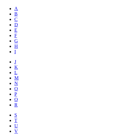
A
B
C
D
E
F
G
H
I
J
K
L
M
N
O
P
Q
R
S
T
U
V