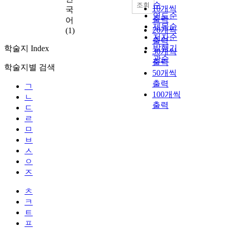
순
조회
10개씩
국
연도순
출력
어
제목순
20개씩
(1)
저자순
출력
발행기
학술지 Index
30개씩
관순
출력
학술지별 검색
50개씩
출력
ㄱ
100개씩
ㄴ
출력
ㄷ
ㄹ
ㅁ
ㅂ
ㅅ
ㅇ
ㅈ
ㅊ
ㅋ
ㅌ
ㅍ