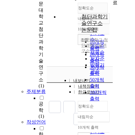
료
문
정확도순
대
첨단과학기
학
내림차순
정확도
교
술연구소
순
첨
10개씩 출력
논문집
내림차순
인기도
단
순
조회
선문대학교 첨
과
10개씩
단과학기술연
연도순
학
출력
구소
제목순
기
20개씩
저자순
술
출력
발행기
연
30개씩
관순
구
출력
소
50개씩
내보내기
(1)
출력
내책장담기
주제분류
한글로보기
100개씩
출력
공
정확도순
학
(1)
내림차순
정확도
작성언어
순
10개씩 출력
내림차순
인기도
한