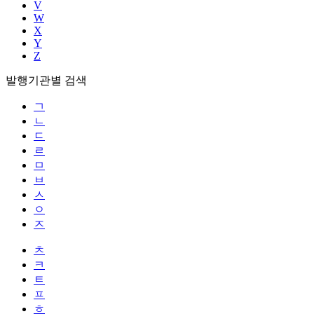
V
W
X
Y
Z
발행기관별 검색
ㄱ
ㄴ
ㄷ
ㄹ
ㅁ
ㅂ
ㅅ
ㅇ
ㅈ
ㅊ
ㅋ
ㅌ
ㅍ
ㅎ