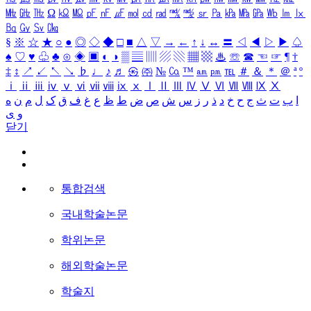
㎒
㎓
㎔
Ω
㏀
㏁
㎊
㎋
㎌
㏖
㏅
㎭
㎮
㎯
㏛
㎩
㎪
㎫
㎬
㏝
㏐
㏓
㏃
㏉
㏜
㏆
§
※
☆
★
○
●
◎
◇
◆
□
■
△
▽
→
←
↑
↓
↔
〓
◁
◀
▷
▶
♤
♠
♡
♥
♧
♣
⊙
◈
▣
◐
◑
▒
▤
▥
▨
▧
▦
▩
♨
☏
☎
☜
☞
¶
†
‡
↕
↗
↙
↖
↘
♭
♩
♪
♬
㉿
㈜
№
㏇
™
㏂
㏘
℡
＃
＆
＊
＠
ª
º
ⅰ
ⅱ
ⅲ
ⅳ
ⅴ
ⅵ
ⅶ
ⅷ
ⅸ
ⅹ
Ⅰ
Ⅱ
Ⅲ
Ⅳ
Ⅴ
Ⅵ
Ⅶ
Ⅷ
Ⅸ
Ⅹ
ا
ب
ت
ث
ج
ح
خ
د
ذ
ر
ز
س
ش
ص
ض
ط
ظ
ع
غ
ف
ق
ک
ل
م
ن
ه
و
ی
닫기
통합검색
국내학술논문
학위논문
해외학술논문
학술지