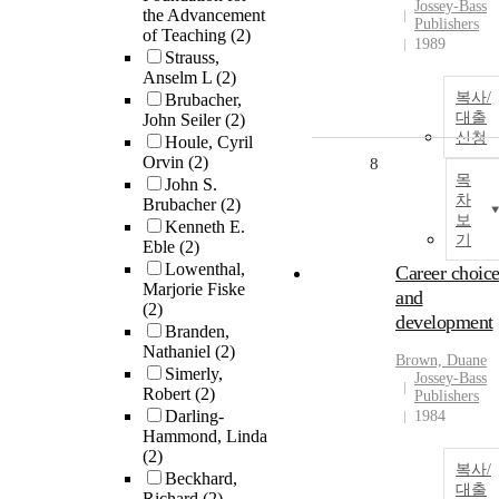
Jossey-Bass
the Advancement
Publishers
of Teaching
(2)
1989
Strauss,
Anselm L
(2)
복사/
Brubacher,
대출
John Seiler
(2)
신청
Houle, Cyril
Orvin
(2)
8
목
John S.
차
Brubacher
(2)
보
Kenneth E.
기
Eble
(2)
Lowenthal,
Career choic
Marjorie Fiske
and
(2)
development
Branden,
Nathaniel
(2)
Brown, Duane
Simerly,
Jossey-Bass
Robert
(2)
Publishers
Darling-
1984
Hammond, Linda
(2)
복사/
Beckhard,
대출
Richard
(2)