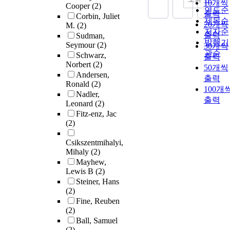
10개씩
Cooper
(2)
연도순
출력
Corbin, Juliet
제목순
20개씩
M.
(2)
저자순
출력
Sudman,
발행기
Seymour
(2)
30개씩
관순
Schwarz,
출력
Norbert
(2)
50개씩
Andersen,
출력
Ronald
(2)
100개
Nadler,
출력
Leonard
(2)
Fitz-enz, Jac
(2)
Csikszentmihalyi,
Mihaly
(2)
Mayhew,
Lewis B
(2)
Steiner, Hans
(2)
Fine, Reuben
(2)
Ball, Samuel
(2)