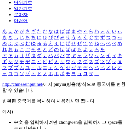
단위기호
일반기호
로마자
아랍어
あ
ぁ
か
が
さ
ざ
た
だ
な
は
ば
ぱ
ま
や
ゃ
ら
わ
ゎ
ん
い
ぃ
き
ぎ
し
じ
ち
ぢ
に
ひ
び
ぴ
み
り
う
ぅ
く
ぐ
す
ず
つ
づ
っ
ぬ
ふ
ぶ
ぷ
む
ゆ
ゅ
る
え
ぇ
け
げ
せ
ぜ
て
で
ね
へ
べ
ぺ
め
れ
お
ぉ
こ
ご
そ
ぞ
と
ど
の
ほ
ぼ
ぽ
も
よ
ょ
ろ
を
ア
ァ
カ
サ
ザ
タ
ダ
ナ
ハ
バ
パ
マ
ヤ
ャ
ラ
ワ
ヮ
ン
イ
ィ
キ
ギ
シ
ジ
チ
ヂ
ニ
ヒ
ビ
ピ
ミ
リ
ウ
ゥ
ク
グ
ス
ズ
ツ
ヅ
ッ
ヌ
フ
ブ
プ
ム
ユ
ュ
ル
エ
ェ
ケ
ゲ
セ
ゼ
テ
デ
ヘ
ベ
ペ
メ
レ
オ
ォ
コ
ゴ
ソ
ゾ
ト
ド
ノ
ホ
ボ
ポ
モ
ヨ
ョ
ロ
ヲ
―
http://chineseinput.net/
에서 pinyin(병음)방식으로 중국어를 변환
할 수 있습니다.
변환된 중국어를 복사하여 사용하시면 됩니다.
예시)
中文 을 입력하시려면
zhongwen
을 입력하시고 space를
누르시면됩니다.