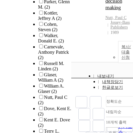
decision
Parker, Glenn
M.
(2)
making
Kottler,
Nutt, Paul C
Jeffrey A
(2)
Jossey-Bass
Cohen,
Publishers
Steven
(2)
1989
Walker,
Donald E.
(2)
Carnevale,
복사/
Anthony Patrick
대출
(2)
신청
Russell M.
Linden
(2)
Glaser,
내보내기
William A
(2)
내책장담기
William A.
한글로보기
Glaser
(2)
Nutt, Paul C
정확도순
(2)
Dove, Kent E.
내림차순
(2)
정확도
Kent E. Dove
순
10개씩 출력
내림차
(2)
인기도
Terry L.
순
조회