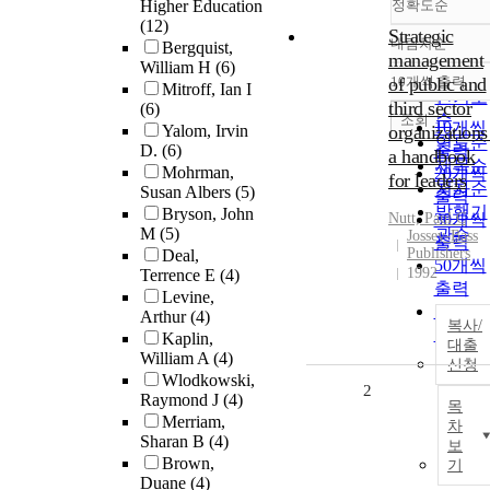
Higher Education
정확도순
(12)
Strategic
내림차순
Bergquist,
정확도
management
William H
(6)
순
of public and
10개씩 출력
Mitroff, Ian I
내림차
인기도
third sector
(6)
순
조회
10개씩
Yalom, Irvin
organizations 
연도순
D.
(6)
출력
a handbook
제목순
Mohrman,
20개씩
for leaders
저자순
Susan Albers
(5)
출력
발행기
Bryson, John
Nutt, Paul C
30개씩
M
(5)
관순
Jossey-Bass
출력
Publishers
Deal,
50개씩
1992
Terrence E
(4)
출력
Levine,
100개
Arthur
(4)
복사/
출력
Kaplin,
대출
William A
(4)
신청
Wlodkowski,
2
Raymond J
(4)
목
Merriam,
차
Sharan B
(4)
보
Brown,
기
Duane
(4)