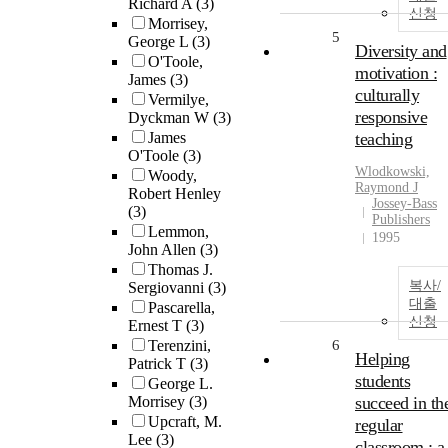
Richard A
(3)
신청
Morrisey,
5
George L
(3)
Diversity and
O'Toole,
motivation :
James
(3)
culturally
Vermilye,
responsive
Dyckman W
(3)
James
teaching
O'Toole
(3)
Wlodkowski,
Woody,
Raymond J
Robert Henley
Jossey-Bass
(3)
Publishers
Lemmon,
1995
John Allen
(3)
Thomas J.
복사/
Sergiovanni
(3)
대출
Pascarella,
신청
Ernest T
(3)
Terenzini,
6
Helping
Patrick T
(3)
students
George L.
Morrisey
(3)
succeed in th
Upcraft, M.
regular
Lee
(3)
classroom : a