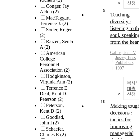
신청
Conger, Jay
9
Alden
(2)
Teaching
MacTaggart,
diversity :
Terrence J.
(2)
listening to t
Soder, Roger
soul, speakin
(2)
Raizen, Senta
from the hear
A
(2)
Gallos, Joan V
American
Jossey-Bass
College
Publishers
Personnel
1997
Association
(2)
Hodgkinson,
Virginia Ann
(2)
복사/
Terrence E.
대출
Deal, Kent D.
신청
Peterson
(2)
10
Peterson,
Making toug
Kent D
(2)
decisions :
Goodlad,
tactics for
John I
(2)
improving
Schaefer,
managerial
Charles E
(2)