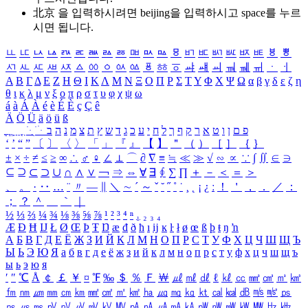
北京 을 입력하시려면
beijing
을 입력하시고 space를 누르
시면 됩니다.
ㅥ
ㅦ
ㅧ
ㅨ
ㅩ
ㅪ
ㅫ
ㅬ
ㅭ
ㅮ
ㅯ
ㅰ
ㅱ
ㅲ
ㅳ
ㅴ
ㅵ
ㅶ
ㅷ
ㅸ
ㅹ
ㅺ
ㅻ
ㅼ
ㅽ
ㅾ
ㅿ
ㆀ
ㆁ
ㆂ
ㆃ
ㆄ
ㆅ
ㆆ
ㆇ
ㆈ
ㆉ
ㆊ
ㆋ
ㆌ
ㆍ
ㆎ
Α
Β
Γ
Δ
Ε
Ζ
Η
Θ
Ι
Κ
Λ
Μ
Ν
Ξ
Ο
Π
Ρ
Σ
Τ
Υ
Φ
Χ
Ψ
Ω
α
β
γ
δ
ε
ζ
η
θ
ι
κ
λ
μ
ν
ξ
ο
π
ρ
σ
τ
υ
φ
χ
ψ
ω
á
à
Á
À
é
è
É
È
ç
Ç
ê
Ä
Ö
Ü
ä
ö
ü
ß
ְ
ֳ
ֲ
ֱ
ָ
ַ
ֵ
ֶ
ִ
ֹ
ּ
ֻ
ׂ
ׁ
ּ
ב
ה
נ
מ
צ
ת
ץ
ש
ד
ג
כ
ע
י
ח
ל
ך
ף
ק
ר
א
ט
ו
ן
ם
פ
‘
’
“
”
〔
〕
〈
〉
「
」
『
』
【
】
＂
（
）
［
］
｛
｝
±
×
÷
≠
≤
≥
∞
∴
♂
♀
∠
⊥
⌒
∂
∇
≡
≒
≪
≫
√
∽
∝
∵
∫
∬
∈
∋
⊆
⊇
⊂
⊃
∪
∩
∧
∨
￢
⇒
⇔
∀
∃
∮
∑
∏
＋
－
＜
＝
＞
、
。
·
‥
…
¨
〃
―
∥
＼
∼
´
～
ˇ
˘
˝
˚
˙
¸
˛
¡
¿
ː
！
＇
，
．
／
：
；
？
＾
＿
｀
｜
½
⅓
⅔
¼
¾
⅛
⅜
⅝
⅞
¹
²
³
⁴
ⁿ
₁
₂
₃
₄
Æ
Ð
Ħ
Ĳ
Ł
Ø
Œ
Þ
Ŧ
Ŋ
æ
đ
ð
ħ
ı
ĳ
ĸ
ŀ
ł
ø
œ
ß
þ
ŧ
ŋ
ŉ
А
Б
В
Г
Д
Е
Ё
Ж
З
И
Й
К
Л
М
Н
О
П
Р
С
Т
У
Ф
Х
Ц
Ч
Ш
Щ
Ъ
Ы
Ь
Э
Ю
Я
а
б
в
г
д
е
ё
ж
з
и
й
к
л
м
н
о
п
р
с
т
у
ф
х
ц
ч
ш
щ
ъ
ы
ь
э
ю
я
′
″
℃
Å
￠
￡
￥
¤
℉
‰
＄
％
Ｆ
￦
㎕
㎖
㎗
ℓ
㎘
㏄
㎣
㎤
㎥
㎦
㎙
㎚
㎛
㎜
㎝
㎞
㎟
㎠
㎡
㎢
㏊
㎍
㎎
㎏
㏏
㎈
㎉
㏈
㎧
㎨
㎰
㎱
㎲
㎳
㎴
㎵
㎶
㎷
㎸
㎹
㎀
㎁
㎂
㎃
㎄
㎺
㎻
㎽
㎾
㎿
㎐
㎑