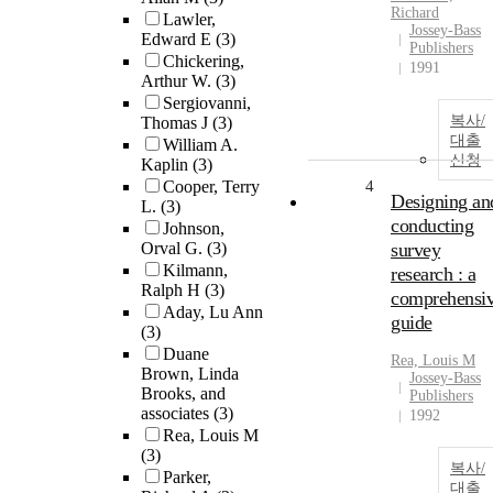
Richard
Lawler,
Jossey-Bass
Edward E
(3)
Publishers
Chickering,
1991
Arthur W.
(3)
Sergiovanni,
복사/
Thomas J
(3)
대출
William A.
신청
Kaplin
(3)
Cooper, Terry
4
Designing an
L.
(3)
conducting
Johnson,
Orval G.
(3)
survey
Kilmann,
research : a
Ralph H
(3)
comprehensi
Aday, Lu Ann
guide
(3)
Duane
Rea, Louis M
Brown, Linda
Jossey-Bass
Brooks, and
Publishers
associates
(3)
1992
Rea, Louis M
(3)
복사/
Parker,
대출