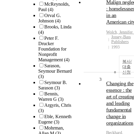
Malign negle
McReynolds,
: homelessne
Paul
(4)
in an
Orval G.
Johnson
(4)
American cit
Brooks, Linda
(4)
Wolch, Jennifer
Jossey-Bass
Peter F.
Publishers
Drucker
1993
Foundation for
Nonprofit
Management
(4)
복사/
Sarason,
대출
Seymour Bernard
신청
(3)
3
Seymour B.
Changing the
Sarason
(3)
essence : the
Bennis,
art of creatin
Warren G
(3)
and leading
Argyris, Chris
fundamental
(3)
change in
Eble, Kenneth
Eugene
(3)
organizations
Mohrman,
Beckhard,
Allan M
(3)