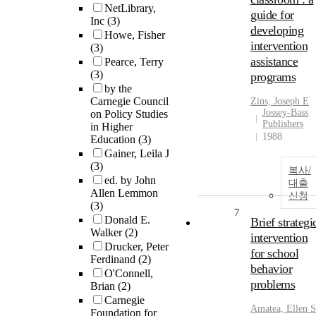
NetLibrary,
guide for
Inc
(3)
developing
Howe, Fisher
intervention
(3)
assistance
Pearce, Terry
(3)
programs
by the
Carnegie Council
Zins, Joseph E
Jossey-Bass
on Policy Studies
Publishers
in Higher
1988
Education
(3)
Gainer, Leila J
(3)
복사/
ed. by John
대출
Allen Lemmon
신청
(3)
7
Donald E.
Brief strategi
Walker
(2)
intervention
Drucker, Peter
for school
Ferdinand
(2)
behavior
O'Connell,
problems
Brian
(2)
Carnegie
Amatea, Ellen S
Foundation for