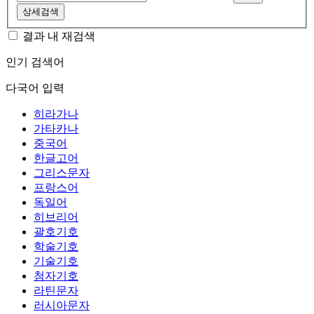
상세검색
결과 내 재검색
인기 검색어
다국어 입력
히라가나
가타카나
중국어
한글고어
그리스문자
프랑스어
독일어
히브리어
괄호기호
학술기호
기술기호
첨자기호
라틴문자
러시아문자